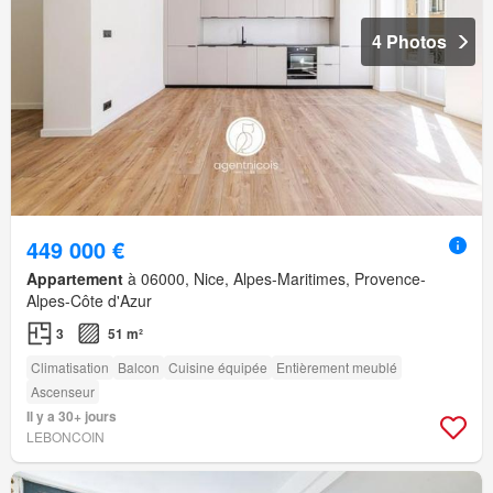
4 Photos
449 000 €
Appartement
à 06000, Nice, Alpes-Maritimes, Provence-
Alpes-Côte d'Azur
3
51 m²
Climatisation
Balcon
Cuisine équipée
Entièrement meublé
Ascenseur
Il y a 30+ jours
LEBONCOIN