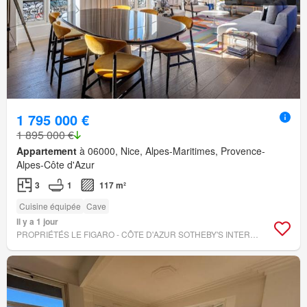
1 795 000 €
1 895 000 €
Appartement
à 06000, Nice, Alpes-Maritimes, Provence-
Alpes-Côte d'Azur
3
1
117 m²
Cuisine équipée
Cave
Il y a 1 jour
PROPRIÉTÉS LE FIGARO - CÔTE D'AZUR SOTHEBY'S INTERNATIONAL REALTY NICE