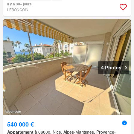
Il y a 30+ jours
LEBONCOIN
4 Photos
540 000 €
Appartement
à 06000, Nice, Alpes-Maritimes, Provence-