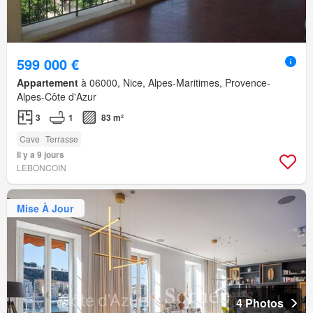
599 000 €
Appartement
à 06000, Nice, Alpes-Maritimes, Provence-
Alpes-Côte d'Azur
3
1
83 m²
Cave
Terrasse
Il y a 9 jours
LEBONCOIN
Mise À Jour
4 Photos