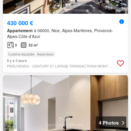
430 000 €
Appartement
à 06000, Nice, Alpes-Maritimes, Provence-
Alpes-Côte d'Azur
3
52 m²
Cuisine équipée
Ascenseur
Il y a 3 jours
PARUVENDU - CENTURY 21 LAFAGE TRANSACTIONS MONT BORON
4 Photos