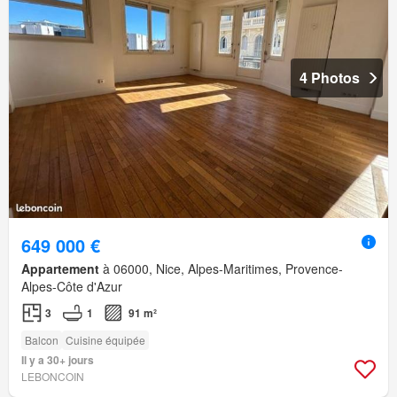
4 Photos
649 000 €
Appartement
à 06000, Nice, Alpes-Maritimes, Provence-
Alpes-Côte d'Azur
3
1
91 m²
Balcon
Cuisine équipée
Il y a 30+ jours
LEBONCOIN