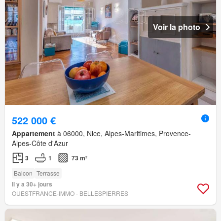
Voir la photo
522 000 €
Appartement
à 06000, Nice, Alpes-Maritimes, Provence-
Alpes-Côte d'Azur
3
1
73 m²
Balcon
Terrasse
Il y a 30+ jours
OUESTFRANCE-IMMO - BELLESPIERRES