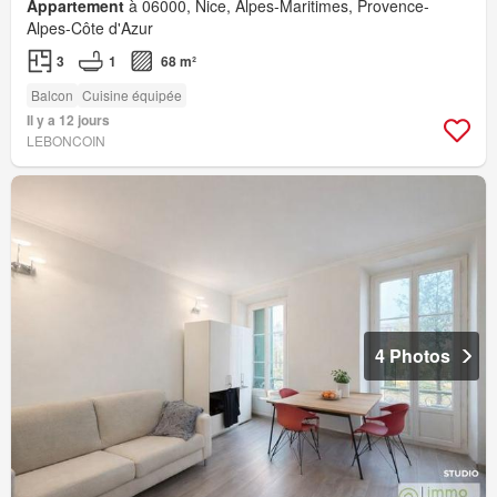
Appartement
à 06000, Nice, Alpes-Maritimes, Provence-
Alpes-Côte d'Azur
3
1
68 m²
Balcon
Cuisine équipée
Il y a 12 jours
LEBONCOIN
4 Photos