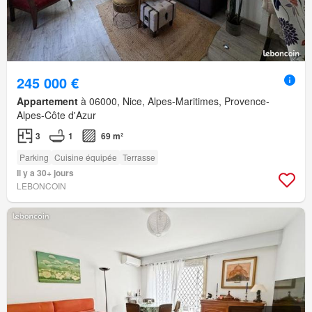
245 000 €
Appartement
à 06000, Nice, Alpes-Maritimes, Provence-
Alpes-Côte d'Azur
3
1
69 m²
Parking
Cuisine équipée
Terrasse
Il y a 30+ jours
LEBONCOIN