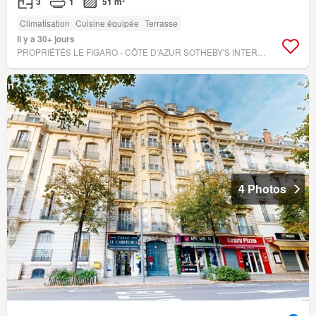
3
1
51 m²
Climatisation
Cuisine équipée
Terrasse
Il y a 30+ jours
PROPRIÉTÉS LE FIGARO - CÔTE D'AZUR SOTHEBY'S INTERNATIONAL REALTY NICE
4 Photos