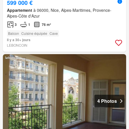
599 000 €
Appartement
à 06000, Nice, Alpes-Maritimes, Provence-
Alpes-Côte d'Azur
3
1
76 m²
Balcon
Cuisine équipée
Cave
Il y a 30+ jours
LEBONCOIN
4 Photos