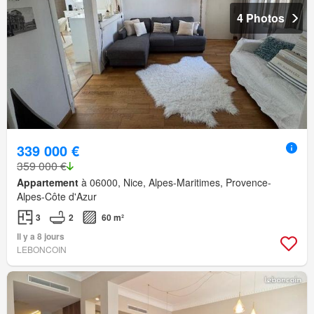
4 Photos
339 000 €
359 000 €
Appartement
à 06000, Nice, Alpes-Maritimes, Provence-
Alpes-Côte d'Azur
3
2
60 m²
Il y a 8 jours
LEBONCOIN