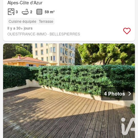
Alpes-Côte d'Azur
3
2
59 m²
Cuisine équipée
Terrasse
Il y a 30+ jours
OUESTFRANCE-IMMO - BELLESPIERRES
4 Photos