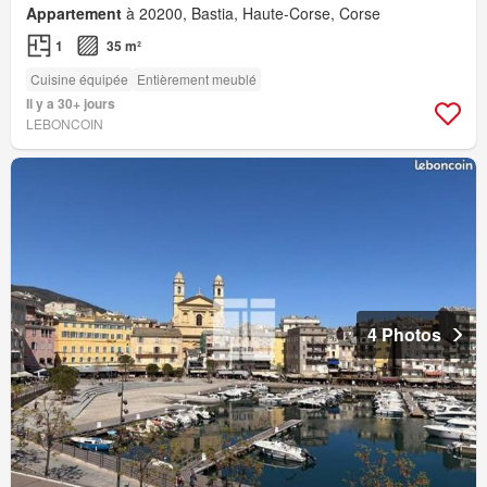
Appartement
à 20200, Bastia, Haute-Corse, Corse
1
35 m²
Cuisine équipée
Entièrement meublé
Il y a 30+ jours
LEBONCOIN
4 Photos