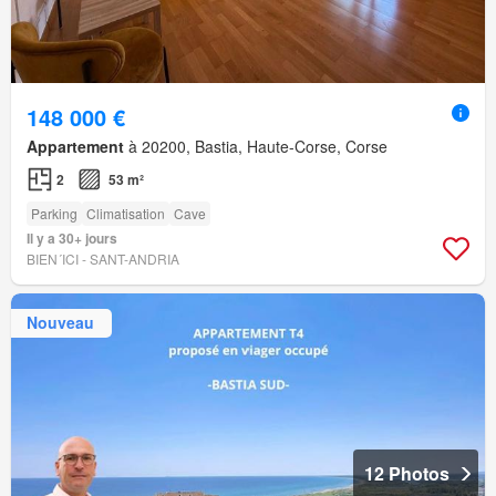
148 000 €
Appartement
à 20200, Bastia, Haute-Corse, Corse
2
53 m²
Parking
Climatisation
Cave
Il y a 30+ jours
BIEN´ICI - SANT-ANDRIA
Nouveau
12 Photos