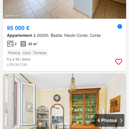
95 000 €
Appartement
à 20200, Bastia, Haute-Corse, Corse
2
42 m²
Parking
Cave
Terrasse
Il y a 30+ jours
LEBONCOIN
4 Photos