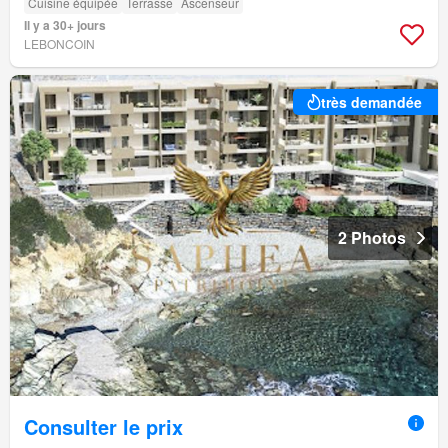
Cuisine équipée
Terrasse
Ascenseur
Il y a 30+ jours
LEBONCOIN
très demandée
2 Photos
Consulter le prix