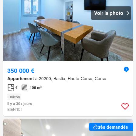
Voir la photo
350 000 €
Appartement
à 20200, Bastia, Haute-Corse, Corse
6
106 m²
Balcon
Il y a 30+ jours
BIEN´ICI
très demandée