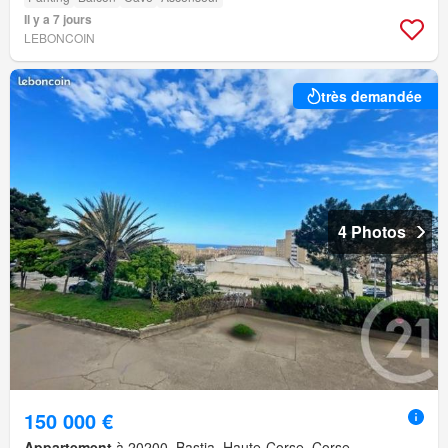
Il y a 7 jours
LEBONCOIN
très demandée
4 Photos
150 000 €
Appartement
à 20200, Bastia, Haute-Corse, Corse