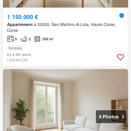
1 150 000 €
Appartement
à 20200, San-Martino-di-Lota, Haute-Corse,
Corse
5
2
206 m²
Terrasse
Il y a 30+ jours
LEBONCOIN
4 Photos