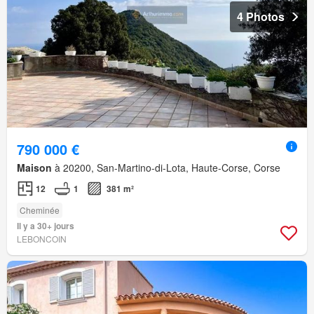
4 Photos
790 000 €
Maison
à 20200, San-Martino-di-Lota, Haute-Corse, Corse
12
1
381 m²
Cheminée
Il y a 30+ jours
LEBONCOIN