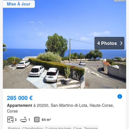
Mise À Jour
4 Photos
285 000 €
Appartement
à 20200, San-Martino-di-Lota, Haute-Corse,
Corse
3
1
64 m²
Parking
Climatisation
Cuisine équipée
Cave
Terrasse