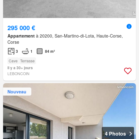
295 000 €
Appartement
à 20200, San-Martino-di-Lota, Haute-Corse,
Corse
3
1
84 m²
Cave
Terrasse
Il y a 30+ jours
LEBONCOIN
Nouveau
4 Photos