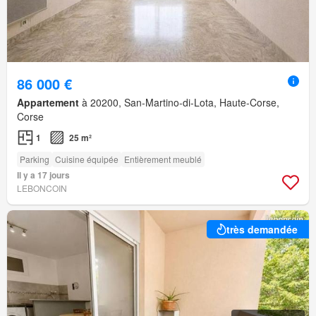
86 000 €
Appartement
à 20200, San-Martino-di-Lota, Haute-Corse,
Corse
1
25 m²
Parking
Cuisine équipée
Entièrement meublé
Il y a 17 jours
LEBONCOIN
très demandée