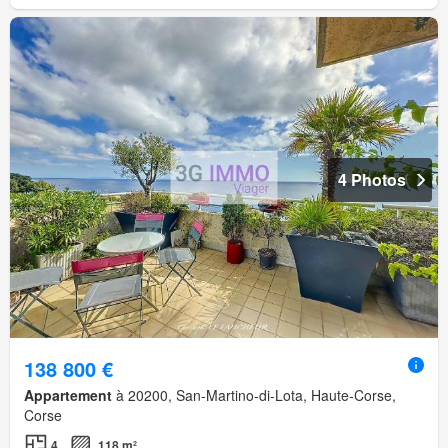
4 Photos
138 800 €
Appartement
à 20200, San-Martino-di-Lota, Haute-Corse,
Corse
4
118 m²