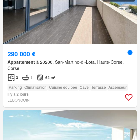
290 000 €
Appartement
à 20200, San-Martino-di-Lota, Haute-Corse,
Corse
3
1
64 m²
Parking
Climatisation
Cuisine équipée
Cave
Terrasse
Ascenseur
Il y a 2 jours
LEBONCOIN