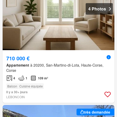
4 Photos
710 000 €
Appartement
à 20200, San-Martino-di-Lota, Haute-Corse,
Corse
4
1
109 m²
Balcon
Cuisine équipée
Il y a 30+ jours
LEBONCOIN
très demandée