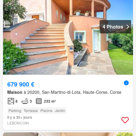
4 Photos
679 900 €
Maison
à 20200, San-Martino-di-Lota, Haute-Corse, Corse
8
3
232 m²
Parking
Terrasse
Piscine
Jardin
Il y a 30+ jours
LEBONCOIN