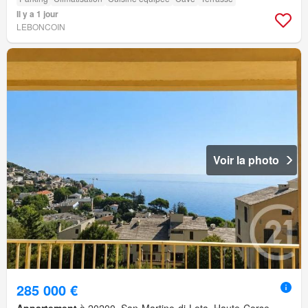
Il y a 1 jour
LEBONCOIN
Voir la photo
285 000 €
Appartement
à 20200, San-Martino-di-Lota, Haute-Corse,