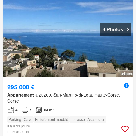
4 Photos
295 000 €
Appartement
à 20200, San-Martino-di-Lota, Haute-Corse,
Corse
4
1
84 m²
Parking
Cave
Entièrement meublé
Terrasse
Ascenseur
Il y a 23 jours
LEBONCOIN