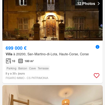
12 Photos
699 000 €
Villa
à 20200, San-Martino-di-Lota, Haute-Corse, Corse
10
180 m²
Parking
Balcon
Cave
Terrasse
Il y a 30+ jours
FIGARO IMMO - CS PATRIMONIA