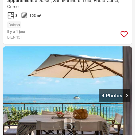
Appartement
à 20200, San-Martino-di-Lota, Haute-Corse,
Corse
3
103 m²
Balcon
Il y a 1 jour
BIEN´ICI
4 Photos