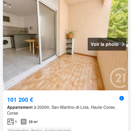
Voir la photo
101 200 €
Appartement
à 20200, San-Martino-di-Lota, Haute-Corse,
Corse
1
29 m²
Climatisation
Balcon
Cuisine équipée