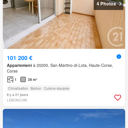
4 Photos
101 200 €
Appartement
à 20200, San-Martino-di-Lota, Haute-Corse,
Corse
1
28 m²
Climatisation
Balcon
Cuisine équipée
Il y a 21 jours
LEBONCOIN