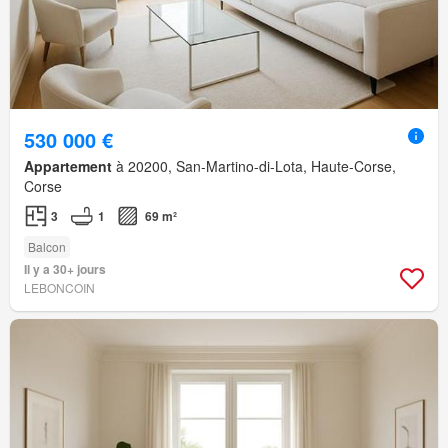
530 000 €
Appartement
à 20200, San-Martino-di-Lota, Haute-Corse,
Corse
3
1
69 m²
Balcon
Il y a 30+ jours
LEBONCOIN