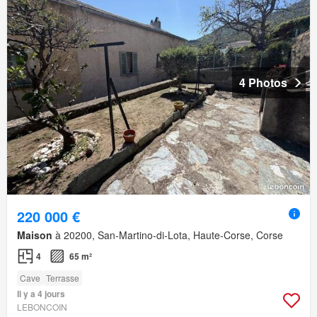
4 Photos
220 000 €
Maison
à 20200, San-Martino-di-Lota, Haute-Corse, Corse
4
65 m²
Cave
Terrasse
Il y a 4 jours
LEBONCOIN