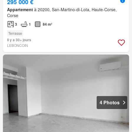
295 000 €
Appartement
à 20200, San-Martino-di-Lota, Haute-Corse,
Corse
3
1
84 m²
Terrasse
Il y a 30+ jours
LEBONCOIN
4 Photos