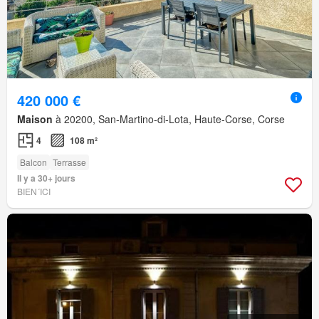
420 000 €
Maison
à 20200, San-Martino-di-Lota, Haute-Corse, Corse
4
108 m²
Balcon
Terrasse
Il y a 30+ jours
BIEN´ICI