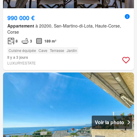
990 000 €
Appartement
à 20200, San-Martino-di-Lota, Haute-Corse,
Corse
8
3
189 m²
Cuisine équipée
Cave
Terrasse
Jardin
Il y a 3 jours
LUXURYESTATE
Voir la photo