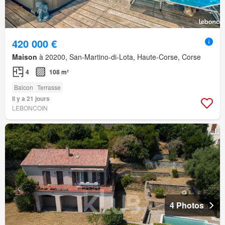
420 000 €
Maison
à 20200, San-Martino-di-Lota, Haute-Corse, Corse
4
108 m²
Balcon
Terrasse
Il y a 21 jours
LEBONCOIN
4 Photos