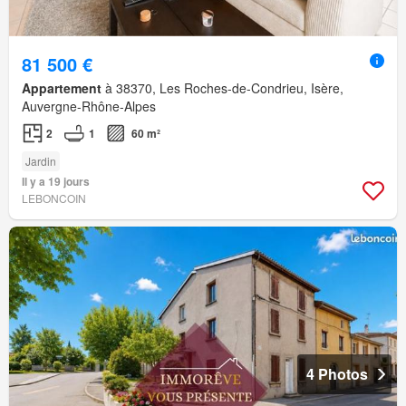
81 500 €
Appartement
à 38370, Les Roches-de-Condrieu, Isère,
Auvergne-Rhône-Alpes
2
1
60 m²
Jardin
Il y a 19 jours
LEBONCOIN
4 Photos