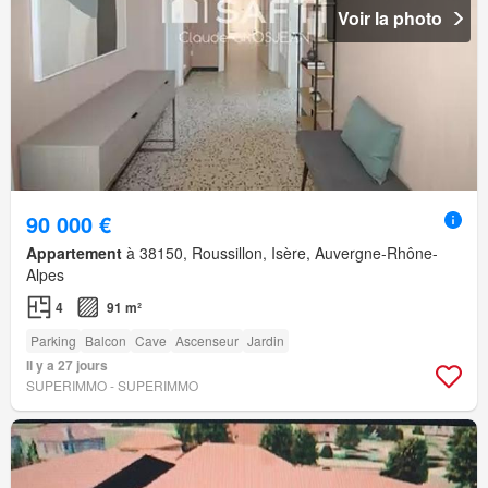
Voir la photo
90 000 €
Appartement
à 38150, Roussillon, Isère, Auvergne-Rhône-
Alpes
4
91 m²
Parking
Balcon
Cave
Ascenseur
Jardin
Il y a 27 jours
SUPERIMMO - SUPERIMMO