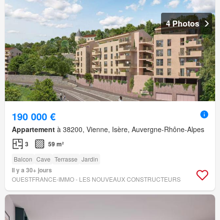
4 Photos
190 000 €
Appartement
à 38200, Vienne, Isère, Auvergne-Rhône-Alpes
3
59 m²
Balcon
Cave
Terrasse
Jardin
Il y a 30+ jours
OUESTFRANCE-IMMO - LES NOUVEAUX CONSTRUCTEURS