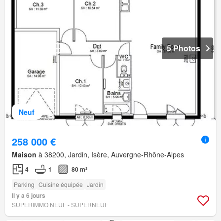
5 Photos
Neuf
258 000 €
Maison
à 38200, Jardin, Isère, Auvergne-Rhône-Alpes
4
1
80 m²
Parking
Cuisine équipée
Jardin
Il y a 6 jours
SUPERIMMO NEUF - SUPERNEUF