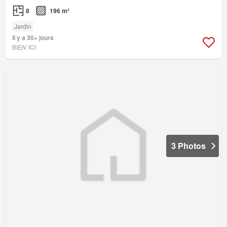
8
196 m²
Jardin
Il y a 30+ jours
BIEN´ICI
3 Photos