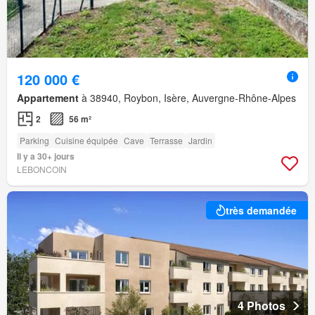
120 000 €
Appartement
à 38940, Roybon, Isère, Auvergne-Rhône-Alpes
2
56 m²
Parking
Cuisine équipée
Cave
Terrasse
Jardin
Il y a 30+ jours
LEBONCOIN
très demandée
4 Photos