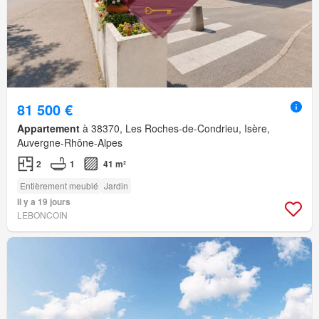
81 500 €
Appartement
à 38370, Les Roches-de-Condrieu, Isère,
Auvergne-Rhône-Alpes
2
1
41 m²
Entièrement meublé
Jardin
Il y a 19 jours
LEBONCOIN