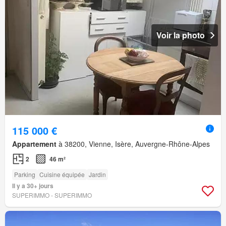
Voir la photo
115 000 €
Appartement
à 38200, Vienne, Isère, Auvergne-Rhône-Alpes
2
46 m²
Parking
Cuisine équipée
Jardin
Il y a 30+ jours
SUPERIMMO - SUPERIMMO