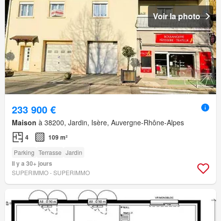
Voir la photo
233 900 €
Maison
à 38200, Jardin, Isère, Auvergne-Rhône-Alpes
4
109 m²
Parking
Terrasse
Jardin
Il y a 30+ jours
SUPERIMMO - SUPERIMMO