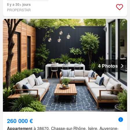
Il y a 30+ jours
PROPERSTAR
4 Photos
260 000 €
Appartement
à 38670, Chasse-sur-Rhône, Isère, Auvergne-