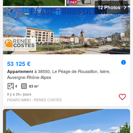
12 Photos
53 125 €
Appartement
à 38550, Le Péage-de-Roussillon, Isère,
Auvergne-Rhône-Alpes
4
83 m²
Il y a 30+ jours
FIGARO IMMO - RENEE COSTES