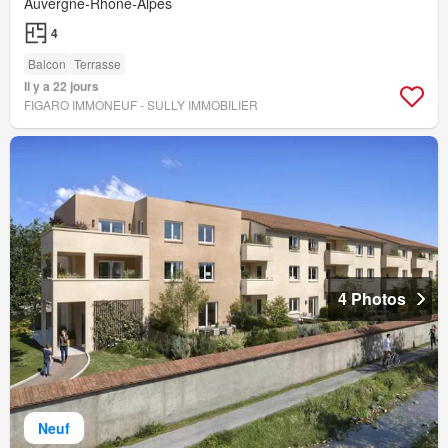
Auvergne-Rhône-Alpes
4
Balcon
Terrasse
Il y a 22 jours
FIGARO IMMONEUF - SULLY IMMOBILIER
4 Photos
Neuf