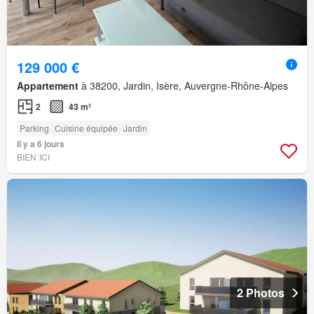
129 000 €
Appartement
à 38200, Jardin, Isère, Auvergne-Rhône-Alpes
2
43 m²
Parking
Cuisine équipée
Jardin
Il y a 6 jours
BIEN´ICI
2 Photos