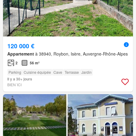
120 000 €
Appartement
à 38940, Roybon, Isère, Auvergne-Rhône-Alpes
2
56 m²
Parking
Cuisine équipée
Cave
Terrasse
Jardin
Il y a 30+ jours
BIEN´ICI