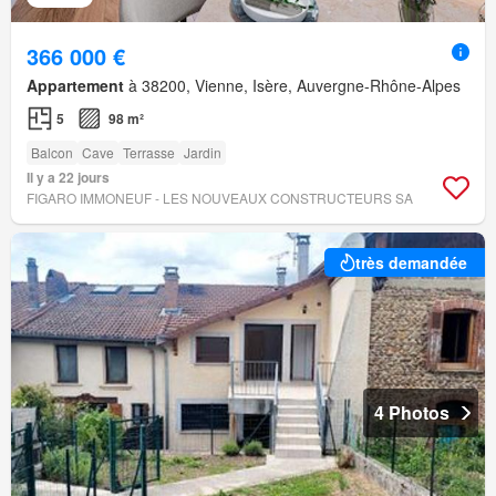
366 000 €
Appartement
à 38200, Vienne, Isère, Auvergne-Rhône-Alpes
5
98 m²
Balcon
Cave
Terrasse
Jardin
Il y a 22 jours
FIGARO IMMONEUF - LES NOUVEAUX CONSTRUCTEURS SA
très demandée
4 Photos