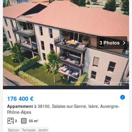
3 Photos
176 400 €
Appartement
à 38150, Salaise-sur-Sanne, Isère, Auvergne-
Rhône-Alpes
2
55 m²
Balcon
Terrasse
Jardin