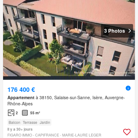
3 Photos
176 400 €
Appartement
à 38150, Salaise-sur-Sanne, Isère, Auvergne-
Rhône-Alpes
2
55 m²
Balcon
Terrasse
Jardin
Il y a 30+ jours
FIGARO IMMO - CAPIFRANCE - MARIE-LAURE LEGER