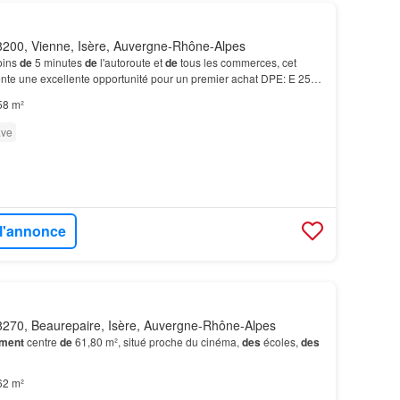
200, Vienne, Isère, Auvergne-Rhône-Alpes
oins
de
5 minutes
de
l'autoroute et
de
tous les commerces, cet
nte une excellente opportunité pour un premier achat DPE: E 257
Estimation
des
coûts annuels d'énergie d…
58 m²
ve
 l'annonce
270, Beaurepaire, Isère, Auvergne-Rhône-Alpes
ment
centre
de
61,80 m², situé proche du cinéma,
des
écoles,
des
62 m²