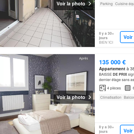
Voir la photo
Parking
Cuisine éq
Il y a 30+
Voir
jours
BIEN´ICI
135 000 €
Appartement
à 38
BAISSE
DE
PRIX
sign
dernier étage sans a
opportunité à saisir 
4
pièces
Voir la photo
Climatisation
Balco
Il y a 30+
Voir
jours