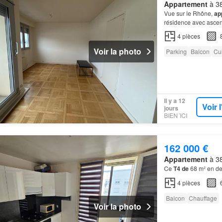
Appartement
à 38
Vue sur le Rhône,
ap
résidence avec asc
4
pièces
Voir la photo
Parking
Balcon
Cu
Il y a 12
Voir 
jours
BIEN´ICI
162 000 €
Appartement
à 38
Ce
T4
de
68 m² en de
4
pièces
Balcon
Chauffage
Voir la photo