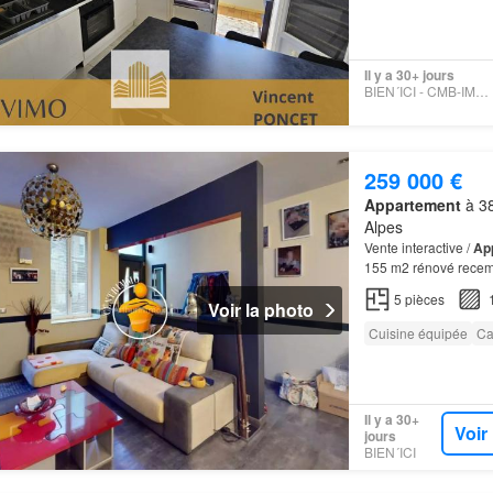
Il y a 30+ jours
BIEN´ICI - CMB-IMMOBILIER
259 000 €
Appartement
à 38
Alpes
Vente interactive /
Ap
155 m2 rénové recem
5
pièces
Voir la photo
Cuisine équipée
Ca
Il y a 30+
Voir
jours
BIEN´ICI