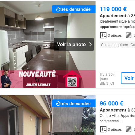
119 000 €
très demandée
Appartement
à 38
Idéalement situé à m
appartement
représe
kwh GES: B 8 kg CO
3
pièces
Voir la photo
Cuisine équipée
Ca
Il y a 30+
Voir
jours
BIEN´ICI
96 000 €
très demandée
Appartement
à 38
Centre-ville:
Apparte
commerces…
3
pièces