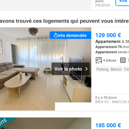
Voir
jours
PROPERSTAR
avons trouvé ces logements qui peuvent vous intére
129 000 €
très demandée
Appartement
à 38
Appartement T4
d'un
Appartement
vendu l
énergie E, Classe cl
4
pièces
Voir la photo
Parking
Balcon
Ca
Il y a 29 jours
195 000 €