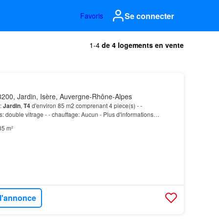
Se connecter
Favoris
1-4
de 4 logements en vente
200, Jardin, Isère, Auvergne-Rhône-Alpes
:
Jardin
,
T4
d'environ 85 m2 comprenant 4 piece(s) - -
double vitrage - - chauffage: Aucun - Plus d'informations
uivie par Mr Jean MOMIER (Conseiller immobilier salar…
85 m²
 l'annonce