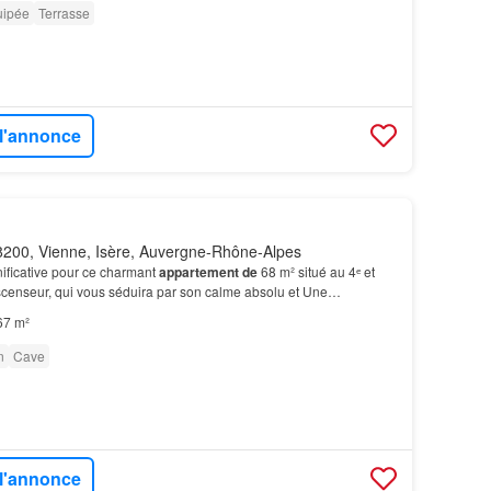
uipée
Terrasse
 l'annonce
200, Vienne, Isère, Auvergne-Rhône-Alpes
ificative pour ce charmant
appartement
de
68 m² situé au 4ᵉ et
scenseur, qui vous séduira par son calme absolu et Une
rapidement suite à la baisse
de
prix
! Contactez…
67 m²
n
Cave
 l'annonce