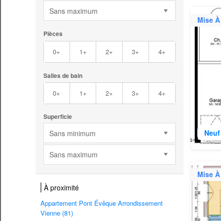
Sans maximum
Mise À
Pièces
0+
1+
2+
3+
4+
Salles de bain
0+
1+
2+
3+
4+
Superficie
Neuf
Sans minimum
Sans maximum
Mise À
À proximité
Appartement Pont Évêque Arrondissement
Vienne (81)