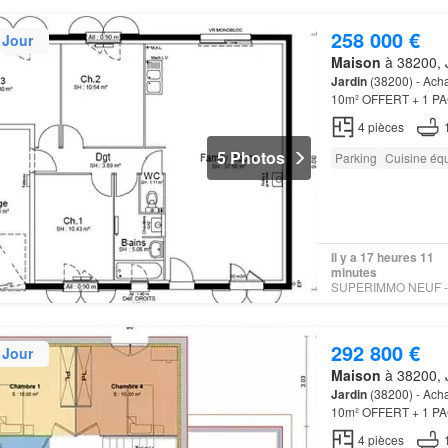
258 000 €
 Jour
Maison
à 38200, 
Jardin
(38200) - Ach
10m² OFFERT + 1 PACK
4
pièces
5 Photos
Parking
Cuisine éq
Il y a 17 heures 11
minutes
292 800 €
 Jour
Maison
à 38200, 
Jardin
(38200) - Ach
10m² OFFERT + 1 PACK
4
pièces