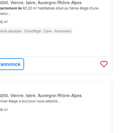
200, Vienne, Isère, Auvergne-Rhône-Alpes
partement
de
82.22 m² habitables situé au 5ème étage d'une
enseur…
82 m²
isine équipée
Chauffage
Cave
Ascenseur
l'annonce
200, Vienne, Isère, Auvergne-Rhône-Alpes
rnier étage a tout pour vous séduire…
68 m²