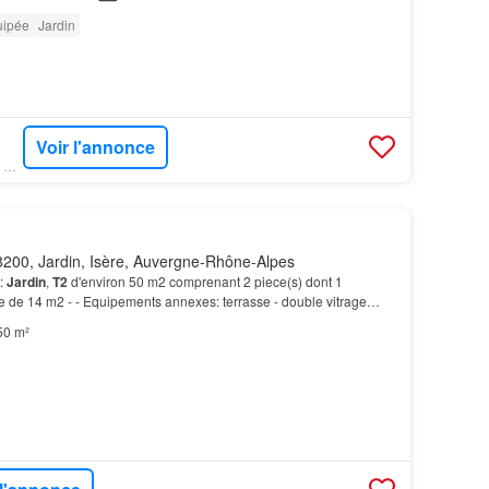
uipée
Jardin
Voir l'annonce
SUPERIMMO NEUF - SUPERNEUF
200, Jardin, Isère, Auvergne-Rhône-Alpes
:
Jardin
,
T2
d'environ 50 m2 comprenant 2 piece(s) dont 1
e de 14 m2 - - Equipements annexes: terrasse - double vitrage
uivie par Mr Jean MOMIER (Conseiller immobilier…
50 m²