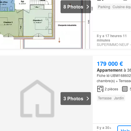
8 Photos
Parking
Cuisine éq
Il y a 17 heures 11
minutes
179 000 €
Appartement
à 38
Fiche Id-UBW168602
chambre(s) + Terrass
vendeur) - Affaire s
2
pièces
3 Photos
Terrasse
Jardin
Il y a 30+