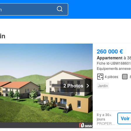
in
260 000 €
Appartement
à 38
Fiche Id-UBW168601
Equipements annexes: 
vendeur) - Affaire s
4
pièces
2 Photos
Jardin
Il y a 30+
Voir
jours
PROPERSTAR