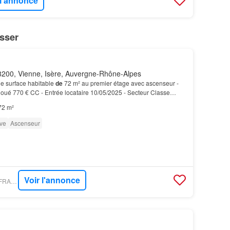
 l'annonce
sser
200, Vienne, Isère, Auvergne-Rhône-Alpes
e surface habitable
de
72 m² au premier étage avec ascenseur -
oué 770 € CC - Entrée locataire 10/05/2025 - Secteur Classe
imat E Montant moyen estimé
des
dépenses ann…
72 m²
ve
Ascenseur
Voir l'annonce
BIEN´ICI - IMMO-DE-FRANCE-VIENNE-1