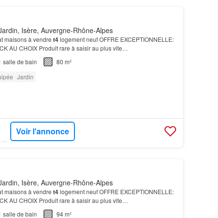
Jardin, Isère, Auvergne-Rhône-Alpes
at maisons à vendre
t4
logement neuf OFFRE EXCEPTIONNELLE:
 AU CHOIX Produit rare à saisir au plus vite…
1
salle de bain
80 m²
uipée
Jardin
Voir l'annonce
SUPERIMMO NEUF - SUPERNEUF
Jardin, Isère, Auvergne-Rhône-Alpes
at maisons à vendre
t4
logement neuf OFFRE EXCEPTIONNELLE:
 AU CHOIX Produit rare à saisir au plus vite…
1
salle de bain
94 m²