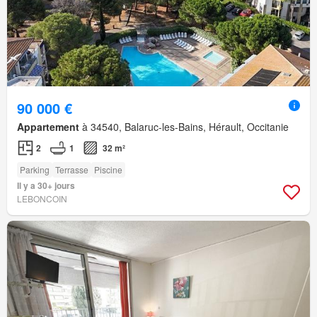
90 000 €
Appartement
à 34540, Balaruc-les-Bains, Hérault, Occitanie
2
1
32 m²
Parking
Terrasse
Piscine
Il y a 30+ jours
LEBONCOIN