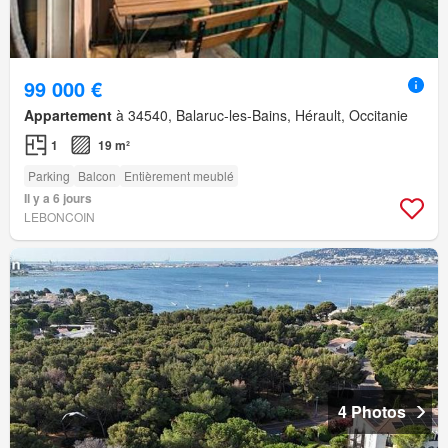
99 000 €
Appartement
à 34540, Balaruc-les-Bains, Hérault, Occitanie
1
19 m²
Parking
Balcon
Entièrement meublé
Il y a 6 jours
LEBONCOIN
4 Photos