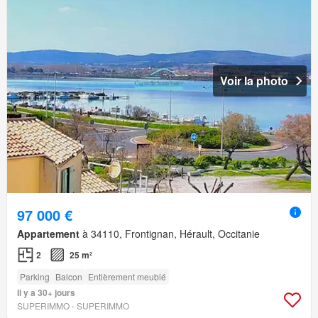
Voir la photo
97 000 €
Appartement
à 34110, Frontignan, Hérault, Occitanie
2
25 m²
Parking
Balcon
Entièrement meublé
Il y a 30+ jours
SUPERIMMO - SUPERIMMO