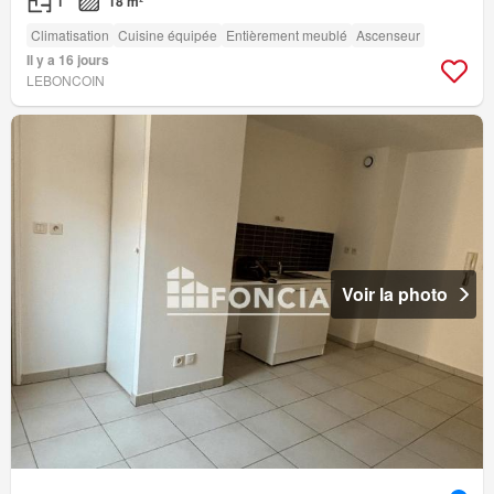
1
18 m²
Climatisation
Cuisine équipée
Entièrement meublé
Ascenseur
Il y a 16 jours
LEBONCOIN
Voir la photo