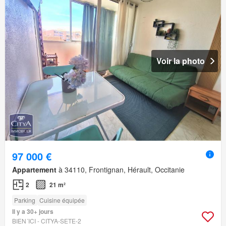
Voir la photo
97 000 €
Appartement
à 34110, Frontignan, Hérault, Occitanie
2
21 m²
Parking
Cuisine équipée
Il y a 30+ jours
BIEN´ICI - CITYA-SETE-2