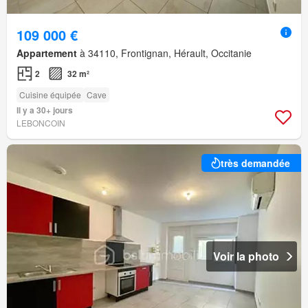
109 000 €
Appartement
à 34110, Frontignan, Hérault, Occitanie
2
32 m²
Cuisine équipée
Cave
Il y a 30+ jours
LEBONCOIN
très demandée
Voir la photo