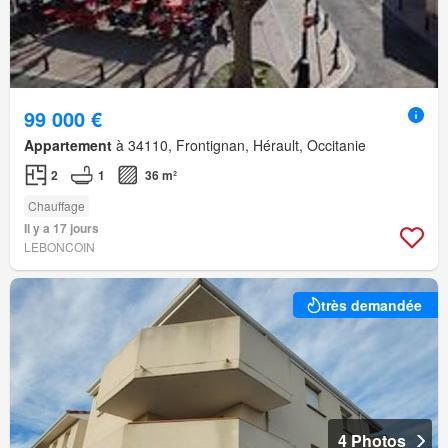
99 000 €
Appartement
à 34110, Frontignan, Hérault, Occitanie
2
1
36 m²
Chauffage
Il y a 17 jours
LEBONCOIN
très demandée
4 Photos