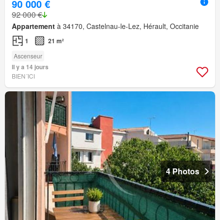
90 000 €
92 000 €
Appartement
à 34170, Castelnau-le-Lez, Hérault, Occitanie
1
21 m²
Ascenseur
Il y a 14 jours
BIEN´ICI
4 Photos