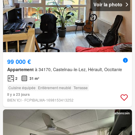
Voir la photo
99 000 €
Appartement
à 34170, Castelnau-le-Lez, Hérault, Occitanie
2
31 m²
Cuisine équipée
Entièrement meublé
Terrasse
Il y a 23 jours
BIEN´ICI - FCPIBALMA-1698153413252