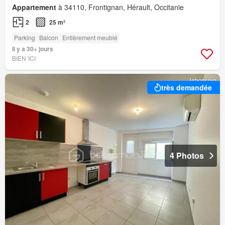
Appartement
à 34110, Frontignan, Hérault, Occitanie
2
25 m²
Parking
Balcon
Entièrement meublé
Il y a 30+ jours
BIEN´ICI
très demandée
4 Photos