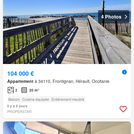
4 Photos
104 000 €
Appartement
à 34110, Frontignan, Hérault, Occitanie
2
20 m²
Balcon
Cuisine équipée
Entièrement meublé
Il y a 8 jours
PROPERSTAR