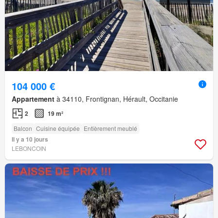
104 000 €
Appartement
à 34110, Frontignan, Hérault, Occitanie
2
19 m²
Balcon
Cuisine équipée
Entièrement meublé
Il y a 10 jours
LEBONCOIN