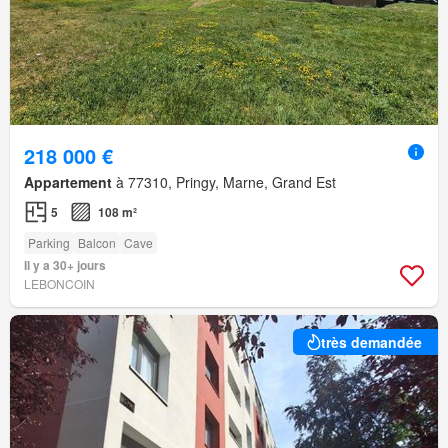
218 000 €
Appartement
à 77310, Pringy, Marne, Grand Est
5
108 m²
Parking
Balcon
Cave
Il y a 30+ jours
LEBONCOIN
très demandée