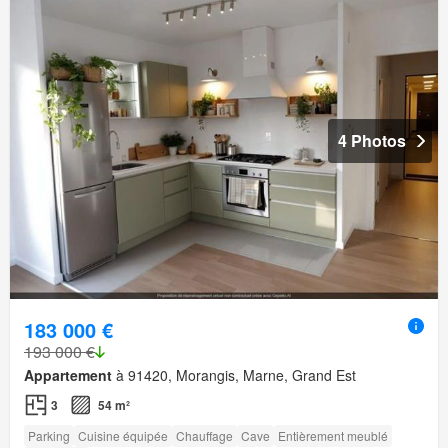
4 Photos
183 000 €
193 000 €
Appartement
à 91420, Morangis, Marne, Grand Est
3
54 m²
Parking
Cuisine équipée
Chauffage
Cave
Entièrement meublé