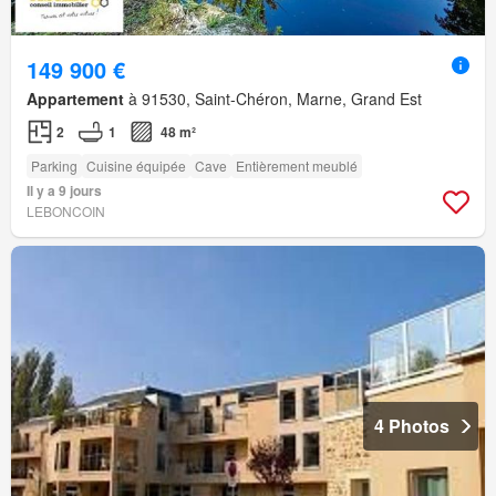
149 900 €
Appartement
à 91530, Saint-Chéron, Marne, Grand Est
2
1
48 m²
Parking
Cuisine équipée
Cave
Entièrement meublé
Il y a 9 jours
LEBONCOIN
4 Photos