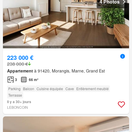
4 Photos
223 000 €
238 000 €
Appartement
à 91420, Morangis, Marne, Grand Est
3
66 m²
Parking
Balcon
Cuisine équipée
Cave
Entièrement meublé
Terrasse
Il y a 30+ jours
LEBONCOIN