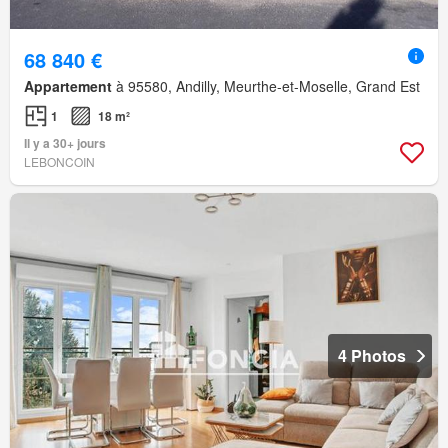
68 840 €
Appartement
à 95580, Andilly, Meurthe-et-Moselle, Grand Est
1
18 m²
Il y a 30+ jours
LEBONCOIN
4 Photos