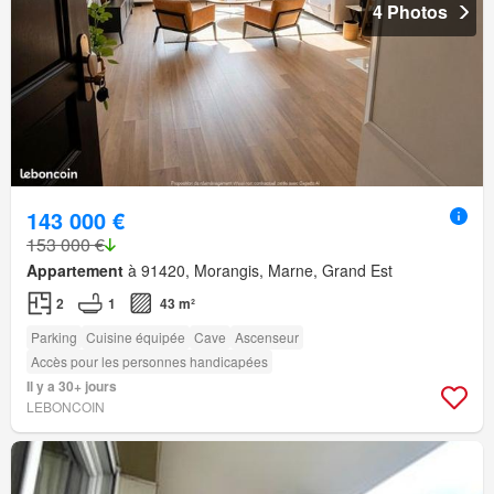
4 Photos
143 000 €
153 000 €
Appartement
à 91420, Morangis, Marne, Grand Est
2
1
43 m²
Parking
Cuisine équipée
Cave
Ascenseur
Accès pour les personnes handicapées
Il y a 30+ jours
LEBONCOIN