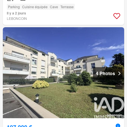
Parking
Cuisine équipée
Cave
Terrasse
Il y a 2 jours
LEBONCOIN
4 Photos
197 000 €