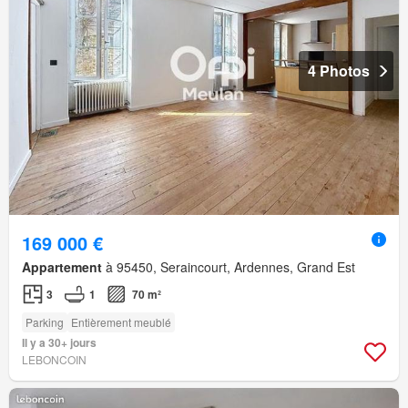
4 Photos
169 000 €
Appartement
à 95450, Seraincourt, Ardennes, Grand Est
3
1
70 m²
Parking
Entièrement meublé
Il y a 30+ jours
LEBONCOIN