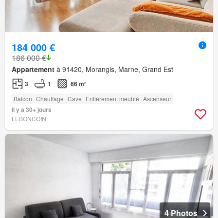
184 000 €
186 000 €
Appartement
à 91420, Morangis, Marne, Grand Est
3
1
66 m²
Balcon
Chauffage
Cave
Entièrement meublé
Ascenseur
Il y a 30+ jours
LEBONCOIN
4 Photos