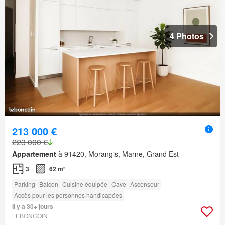
4 Photos
213 000 €
223 000 €
Appartement
à 91420, Morangis, Marne, Grand Est
3
62 m²
Parking
Balcon
Cuisine équipée
Cave
Ascenseur
Accès pour les personnes handicapées
Il y a 30+ jours
LEBONCOIN