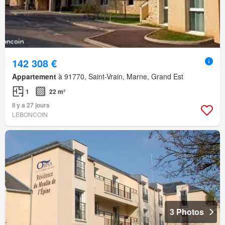
142 308 €
Appartement
à 91770, Saint-Vrain, Marne, Grand Est
1
22 m²
Il y a 27 jours
LEBONCOIN
3 Photos