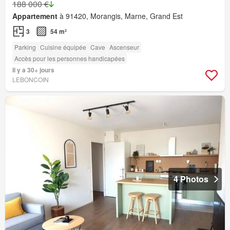
188 000 €
Appartement
à 91420, Morangis, Marne, Grand Est
3
54 m²
Parking
Cuisine équipée
Cave
Ascenseur
Accès pour les personnes handicapées
Il y a 30+ jours
LEBONCOIN
4 Photos