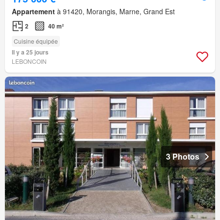
Appartement
à 91420, Morangis, Marne, Grand Est
2
40 m²
Cuisine équipée
Il y a 25 jours
LEBONCOIN
3 Photos