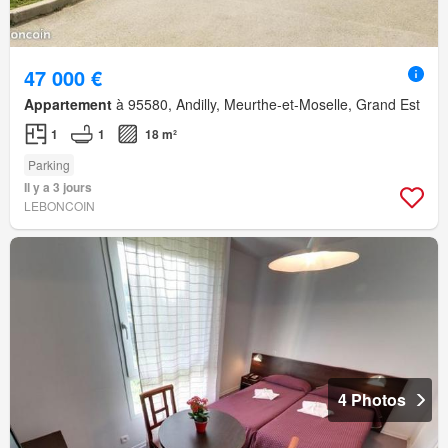
47 000 €
Appartement
à 95580, Andilly, Meurthe-et-Moselle, Grand Est
1
1
18 m²
Parking
Il y a 3 jours
LEBONCOIN
4 Photos