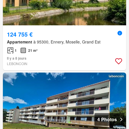
124 755 €
Appartement
à 95300, Ennery, Moselle, Grand Est
1
21 m²
Il y a 8 jours
LEBONCOIN
4 Photos