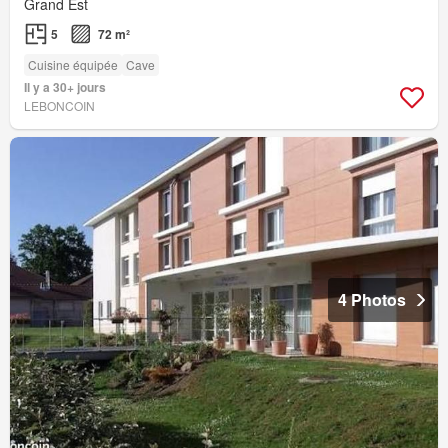
Grand Est
5
72 m²
Cuisine équipée
Cave
Il y a 30+ jours
LEBONCOIN
4 Photos