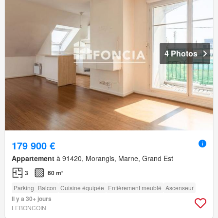
4 Photos
179 900 €
Appartement
à 91420, Morangis, Marne, Grand Est
3
60 m²
Parking
Balcon
Cuisine équipée
Entièrement meublé
Ascenseur
Il y a 30+ jours
LEBONCOIN