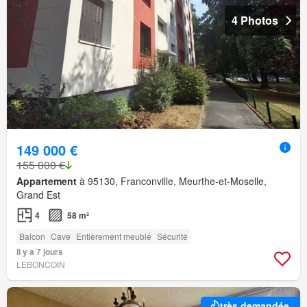
4 Photos
149 000 €
155 000 €
Appartement
à 95130, Franconville, Meurthe-et-Moselle,
Grand Est
4
58 m²
Balcon
Cave
Entièrement meublé
Sécurité
Il y a 7 jours
LEBONCOIN
très demandée