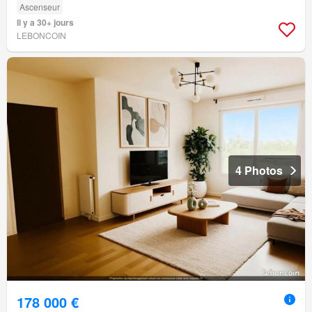
Ascenseur
Il y a 30+ jours
LEBONCOIN
4 Photos
178 000 €