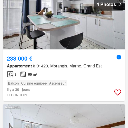
4 Photos
238 000 €
Appartement
à 91420, Morangis, Marne, Grand Est
3
65 m²
Balcon
Cuisine équipée
Ascenseur
Il y a 30+ jours
LEBONCOIN