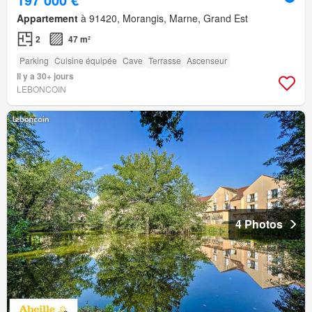
Appartement
à 91420, Morangis, Marne, Grand Est
2
47 m²
Parking
Cuisine équipée
Cave
Terrasse
Ascenseur
Il y a 30+ jours
LEBONCOIN
4 Photos