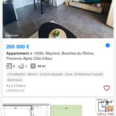
265 000 €
Appartement
à 13590, Meyreuil, Bouches-du-Rhône,
Provence-Alpes-Côte d'Azur
2
1
48 m²
Climatisation
Balcon
Cuisine équipée
Cave
Entièrement meublé
Ascenseur
Il y a 13 jours
LEBONCOIN