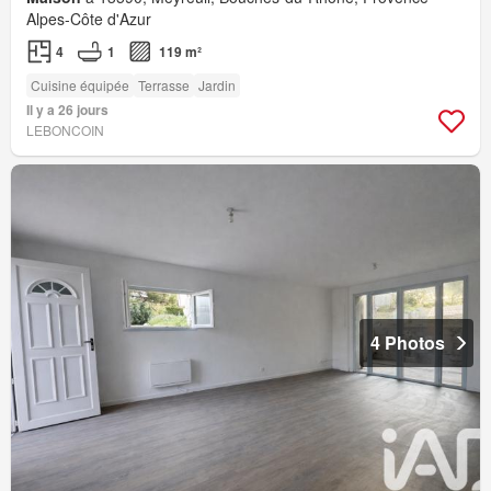
Alpes-Côte d'Azur
4
1
119 m²
Cuisine équipée
Terrasse
Jardin
Il y a 26 jours
LEBONCOIN
4 Photos