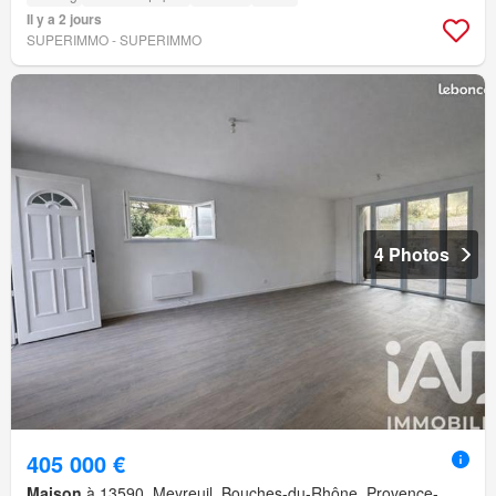
Il y a 2 jours
SUPERIMMO - SUPERIMMO
4 Photos
405 000 €
Maison
à 13590, Meyreuil, Bouches-du-Rhône, Provence-