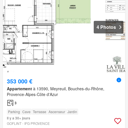
4 Photos
353 000 €
Appartement
à 13590, Meyreuil, Bouches-du-Rhône,
Provence-Alpes-Côte d'Azur
3
Parking
Cave
Terrasse
Ascenseur
Jardin
Il y a 30+ jours
GOFLINT - IFG PROVENCE