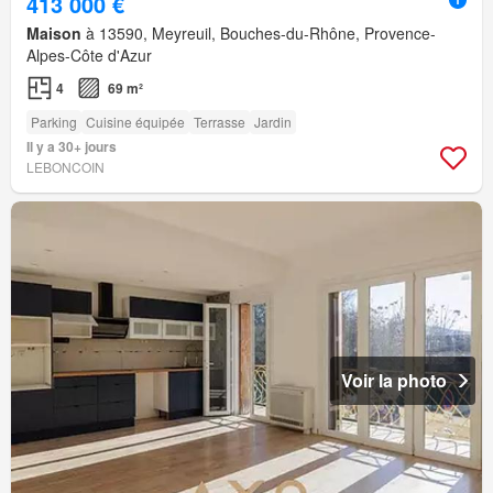
413 000 €
Maison
à 13590, Meyreuil, Bouches-du-Rhône, Provence-
Alpes-Côte d'Azur
4
69 m²
Parking
Cuisine équipée
Terrasse
Jardin
Il y a 30+ jours
LEBONCOIN
Voir la photo