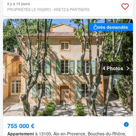
Il y a 14 jours
PROPRIÉTÉS LE FIGARO - KRETZ & PARTNERS
très demandée
4 Photos
755 000 €
Appartement
à 13100, Aix-en-Provence, Bouches-du-Rhône,