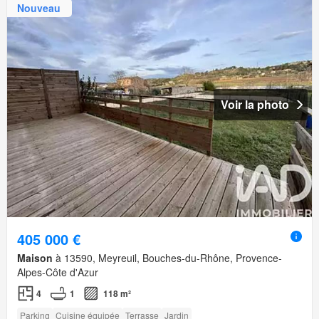
Nouveau
Voir la photo
405 000 €
Maison
à 13590, Meyreuil, Bouches-du-Rhône, Provence-
Alpes-Côte d'Azur
4
1
118 m²
Parking
Cuisine équipée
Terrasse
Jardin