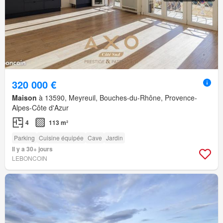
320 000 €
Maison
à 13590, Meyreuil, Bouches-du-Rhône, Provence-
Alpes-Côte d'Azur
4
113 m²
Parking
Cuisine équipée
Cave
Jardin
Il y a 30+ jours
LEBONCOIN