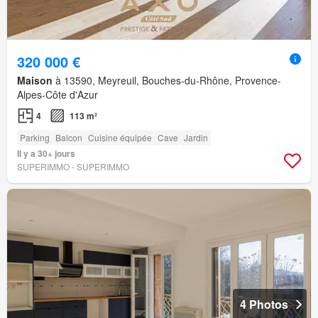
320 000 €
Maison
à 13590, Meyreuil, Bouches-du-Rhône, Provence-
Alpes-Côte d'Azur
4
113 m²
Parking
Balcon
Cuisine équipée
Cave
Jardin
Il y a 30+ jours
SUPERIMMO - SUPERIMMO
4 Photos