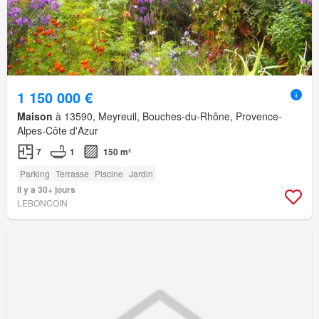
1 150 000 €
Maison
à 13590, Meyreuil, Bouches-du-Rhône, Provence-
Alpes-Côte d'Azur
7
1
150 m²
Parking
Terrasse
Piscine
Jardin
Il y a 30+ jours
LEBONCOIN