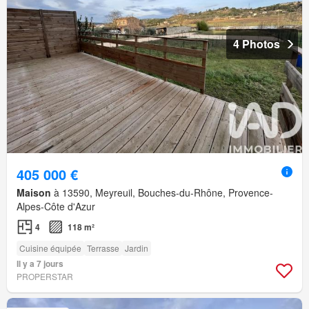
4 Photos
405 000 €
Maison
à 13590, Meyreuil, Bouches-du-Rhône, Provence-
Alpes-Côte d'Azur
4
118 m²
Cuisine équipée
Terrasse
Jardin
Il y a 7 jours
PROPERSTAR