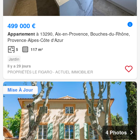
499 000 €
Appartement
à 13290, Aix-en-Provence, Bouches-du-Rhône,
Provence-Alpes-Côte d'Azur
5
117 m²
Jardin
Il y a 29 jours
PROPRIÉTÉS LE FIGARO - ACTUEL IMMOBILIER
Mise À Jour
4 Photos