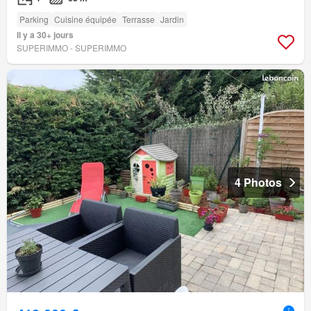
Parking
Cuisine équipée
Terrasse
Jardin
Il y a 30+ jours
SUPERIMMO - SUPERIMMO
4 Photos