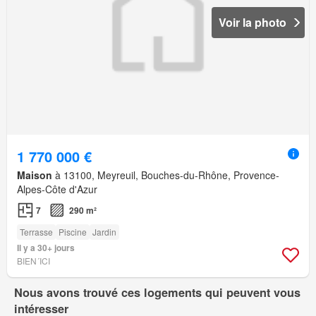
Voir la photo
1 770 000 €
Maison
à 13100, Meyreuil, Bouches-du-Rhône, Provence-
Alpes-Côte d'Azur
7
290 m²
Terrasse
Piscine
Jardin
Il y a 30+ jours
BIEN´ICI
Nous avons trouvé ces logements qui peuvent vous
intéresser