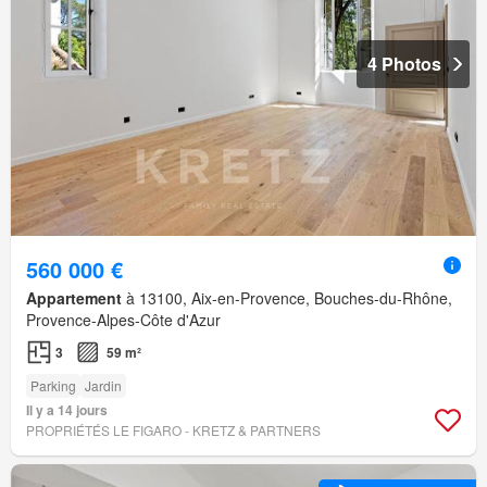
4 Photos
560 000 €
Appartement
à 13100, Aix-en-Provence, Bouches-du-Rhône,
Provence-Alpes-Côte d'Azur
3
59 m²
Parking
Jardin
Il y a 14 jours
PROPRIÉTÉS LE FIGARO - KRETZ & PARTNERS