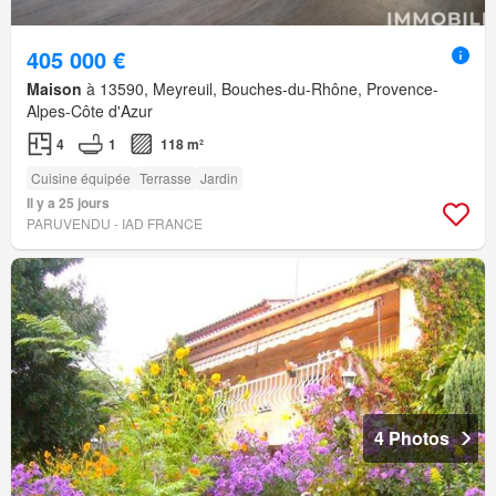
405 000 €
Maison
à 13590, Meyreuil, Bouches-du-Rhône, Provence-
Alpes-Côte d'Azur
4
1
118 m²
Cuisine équipée
Terrasse
Jardin
Il y a 25 jours
PARUVENDU - IAD FRANCE
4 Photos