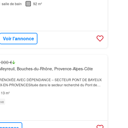
ndre pour la somme de 318 900 €.…
1
salle de bain
92 m²
Voir l'annonce
 000 €
Meyreuil, Bouches-du-Rhône, Provence-Alpes-Côte
 RÉNOVÉE AVEC DÉPENDANCE – SECTEUR PONT DE BAYEUX
X-EN-PROVENCESituée dans le secteur recherché du Pont de
15 minutes du centre-ville d'Aix-en-Provence, cette charmante m…
113 m²
ve
l'annonce