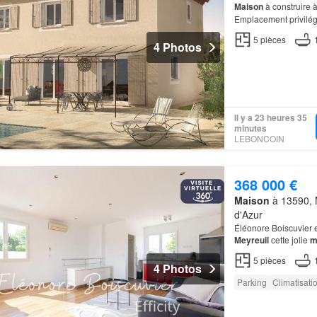
Maison
à construire 
Emplacement privilég
Maison
proposés au 
5
pièces
4 Photos
Il y a 23 heures 35
minutes
LEBONCOIN
368 000 €
Maison
à 13590, 
d'Azur
Éléonore Boiscuvier e
Meyreuil
cette jolie
m
5
pièces
4 Photos
Parking
Climatisati