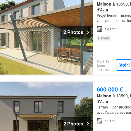
Maison
à 13590, 
d'Azur
Projet terrain +
mais
vous proposent un ter
avec un permis accép
120 m²
2 Photos
Parking
Il y a 15
Voir 
jours
LEBONCOIN
600 000 €
Maison
à 13590, 
d'Azur
Terrain + Constructio
avec l'aide de ses par
110 m²
2 Photos