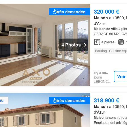
320 000 €
très demandée
Maison
à 13590, 
d'Azur
Maison de ville
4 piè
GARAGE 80 M2 - CAVE 
4
pièces
4 Photos
Parking
Cuisine éq
Il y a 30+
Voir
jours
LEBONCOIN
318 900 €
au
très demandée
Maison
à 13590, 
d'Azur
Maison
à construire 
Emplacement privilég