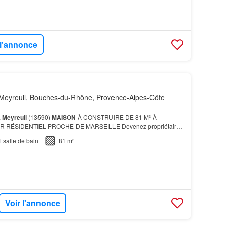
 l'annonce
Meyreuil, Bouches-du-Rhône, Provence-Alpes-Côte
à
Meyreuil
(13590)
MAISON
À CONSTRUIRE DE 81 M² À
R RÉSIDENTIEL PROCHE DE MARSEILLE Devenez propriétaire
ONNEMENT Située à
Meyreuil
, dans une zone résidentielle, la
1
salle de bain
81 m²
Voir l'annonce