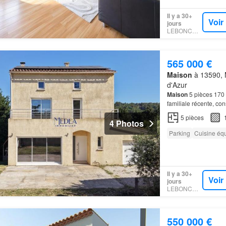
Il y a 30+
Voir
jours
LEBONCOIN
565 000 €
Maison
à 13590, 
d'Azur
Maison
5 pièces 170
familiale récente, co
de
Meyreuil
.…
5
pièces
4 Photos
Parking
Cuisine éq
Il y a 30+
Voir
jours
LEBONCOIN
550 000 €