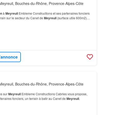
Meyreuil, Bouches-du-Rhône, Provence-Alpes-Côte
on
à
Meyreuil
Embleme Constructions et ses partenaires fonciers
rain sur le secteur du Canet de
Meyreuil
(surface utile 600m2)
té d'une Bastide d'envion 120m2 + so…
l'annonce
Meyreuil, Bouches-du-Rhône, Provence-Alpes-Côte
ns sur
Meyreuil
Embleme Constructions Cabries vous propose,
tenaires fonciers, un terrain à batir au Canet de
Meyreuil
.