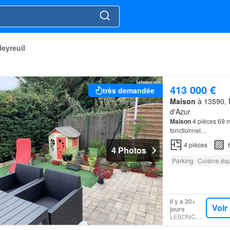
eyreuil
413 000 €
très demandée
Maison
à 13590, 
d'Azur
Maison
4 pièces 69 m
fonctionnel…
4
pièces
4 Photos
Parking
Cuisine éq
Il y a 30+
Voir
jours
LEBONCOIN