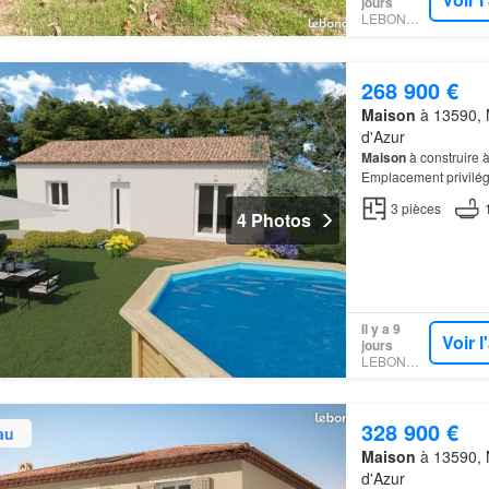
jours
LEBONCOIN
268 900 €
Maison
à 13590, 
d'Azur
Maison
à construire 
Emplacement privilég
maison
de 3 pièces 
3
pièces
4 Photos
Il y a 9
Voir 
jours
LEBONCOIN
328 900 €
au
Maison
à 13590, 
d'Azur