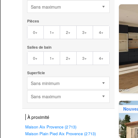
Sans maximum
Pièces
0+
1+
2+
3+
4+
Salles de bain
0+
1+
2+
3+
4+
Superficie
Sans minimum
Sans maximum
Nouve
À proximité
Maison Aix Provence (2 713)
Maison Plain Pied Aix Provence (2 713)