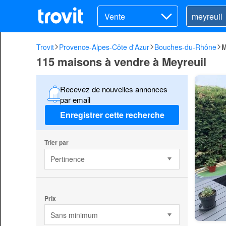
Vente
Trovit
Provence-Alpes-Côte d'Azur
Bouches-du-Rhône
M
115 maisons à vendre à Meyreuil
Recevez de nouvelles annonces
par email
Enregistrer cette recherche
Trier par
Pertinence
Prix
Sans minimum