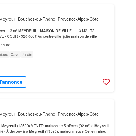
Meyreuil, Bouches-du-Rhône, Provence-Alpes-Côte
ces 113 m²
MEYREUIL
-
MAISON DE VILLE
- 113 M2 - T3 -
- COUR - 320 000€ Au centre-ville, jolie
maison de ville
113 m²
uipée
Cave
Jardin
 l'annonce
Meyreuil, Bouches-du-Rhône, Provence-Alpes-Côte
à
Meyreuil
(13590) VENTE:
maison
de 5 pièces (92 m²) à
Meyreuil
ié - À découvrir à
Meyreuil
(13590):
maison
neuve Cette
maison