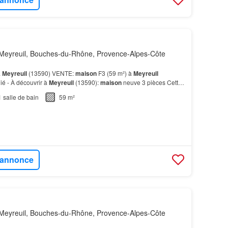
Meyreuil, Bouches-du-Rhône, Provence-Alpes-Côte
à
Meyreuil
(13590) VENTE:
maison
F3 (59 m²) à
Meyreuil
ié - À découvrir à
Meyreuil
(13590):
maison
neuve 3 pièces Cette
est à vendre pour la somme de 268 900 €.…
1
salle de bain
59 m²
l'annonce
Meyreuil, Bouches-du-Rhône, Provence-Alpes-Côte