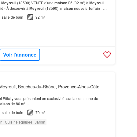
à
Meyreuil
(13590) VENTE d'une
maison
F5 (92 m²) à
Meyreuil
ié - À découvrir à
Meyreuil
(13590):
maison
neuve 5 Terrain +
prix de 328 900 €…
1
salle de bain
92 m²
Voir l'annonce
Meyreuil, Bouches-du-Rhône, Provence-Alpes-Côte
t Efficity vous présentent en exclusivité, sur la commune de
aison
de 80 m²…
1
salle de bain
79 m²
on
Cuisine équipée
Jardin