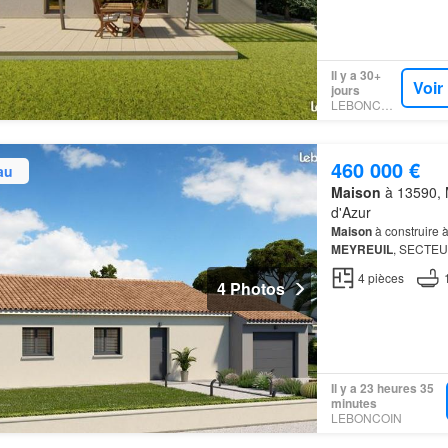
Il y a 30+
Voir
jours
LEBONCOIN
460 000 €
au
Maison
à 13590, 
d'Azur
Maison
à construire 
MEYREUIL
, SECTEU
d'une
maison
ENVIR
4
pièces
maison…
4 Photos
Il y a 23 heures 35
minutes
LEBONCOIN