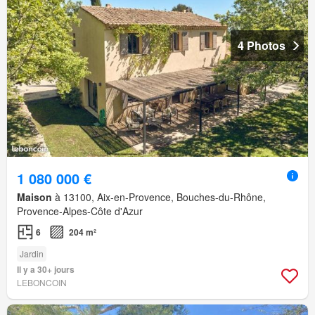
4 Photos
1 080 000 €
Maison
à 13100, Aix-en-Provence, Bouches-du-Rhône,
Provence-Alpes-Côte d'Azur
6
204 m²
Jardin
Il y a 30+ jours
LEBONCOIN