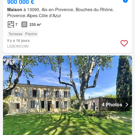
900 000 €
Maison
à 13090, Aix-en-Provence, Bouches-du-Rhône,
Provence-Alpes-Côte d'Azur
7
235 m²
Terrasse
Piscine
Il y a 16 jours
LEBONCOIN
4 Photos