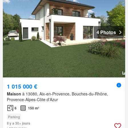
4 Photos
1 015 000 €
Maison
à 13080, Aix-en-Provence, Bouches-du-Rhône,
Provence-Alpes-Côte d'Azur
6
150 m²
Parking
Il y a 30+ jours