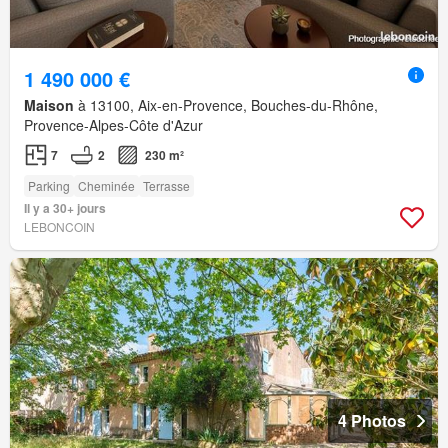
1 490 000 €
Maison
à 13100, Aix-en-Provence, Bouches-du-Rhône,
Provence-Alpes-Côte d'Azur
7
2
230 m²
Parking
Cheminée
Terrasse
Il y a 30+ jours
LEBONCOIN
4 Photos