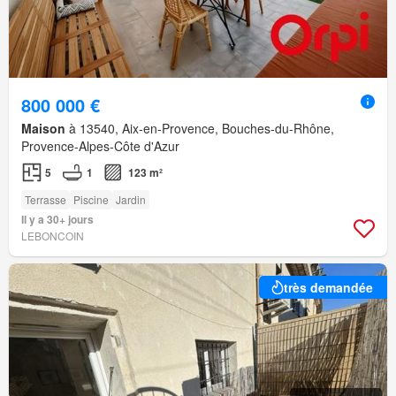
800 000 €
Maison
à 13540, Aix-en-Provence, Bouches-du-Rhône,
Provence-Alpes-Côte d'Azur
5
1
123 m²
Terrasse
Piscine
Jardin
Il y a 30+ jours
LEBONCOIN
très demandée