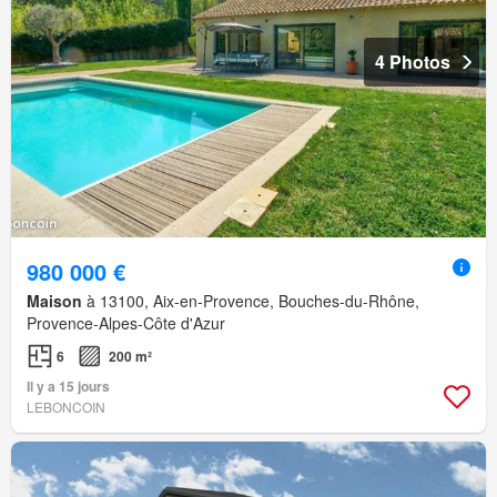
4 Photos
980 000 €
Maison
à 13100, Aix-en-Provence, Bouches-du-Rhône,
Provence-Alpes-Côte d'Azur
6
200 m²
Il y a 15 jours
LEBONCOIN