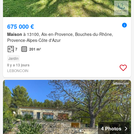
675 000 €
Maison
à 13100, Aix-en-Provence, Bouches-du-Rhône,
Provence-Alpes-Côte d'Azur
7
201 m²
Jardin
Il y a 13 jours
LEBONCOIN
4 Photos