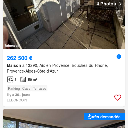
4 Photos
262 500 €
Maison
à 13290, Aix-en-Provence, Bouches-du-Rhône,
Provence-Alpes-Côte d'Azur
3
50 m²
Parking
Cave
Terrasse
Il y a 30+ jours
LEBONCOIN
très demandée