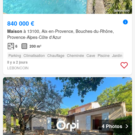
840 000 €
Maison
à 13100, Aix-en-Provence, Bouches-du-Rhône,
Provence-Alpes-Côte d'Azur
6
200 m²
Parking
Climatisation
Chauffage
Cheminée
Cave
Piscine
Jardin
Il y a 2 jours
LEBONCOIN
4 Photos