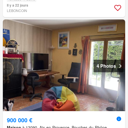
Il y a 22 jours
LEBONCOIN
4 Photos
900 000 €
Maison
à 13090, Aix-en-Provence, Bouches-du-Rhône,