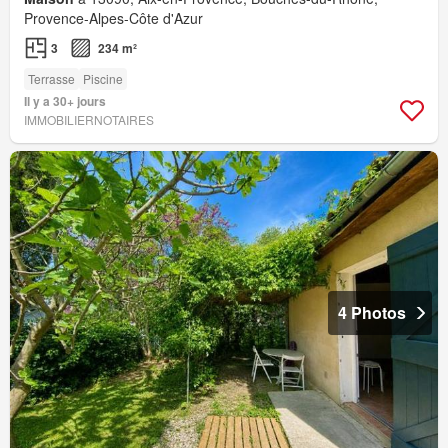
Provence-Alpes-Côte d'Azur
3
234 m²
Terrasse
Piscine
Il y a 30+ jours
IMMOBILIERNOTAIRES
4 Photos