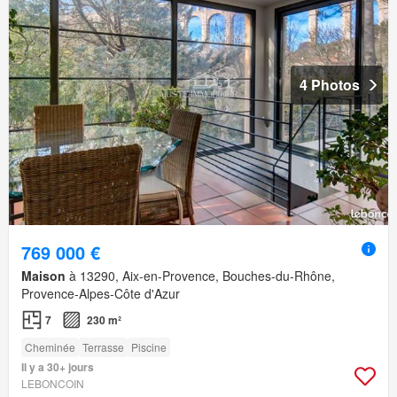
4 Photos
769 000 €
Maison
à 13290, Aix-en-Provence, Bouches-du-Rhône,
Provence-Alpes-Côte d'Azur
7
230 m²
Cheminée
Terrasse
Piscine
Il y a 30+ jours
LEBONCOIN