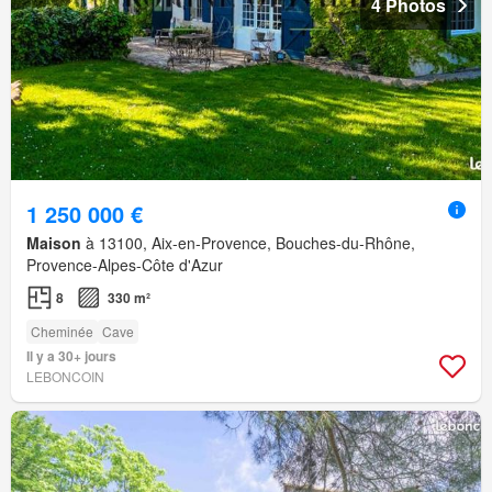
4 Photos
1 250 000 €
Maison
à 13100, Aix-en-Provence, Bouches-du-Rhône,
Provence-Alpes-Côte d'Azur
8
330 m²
Cheminée
Cave
Il y a 30+ jours
LEBONCOIN