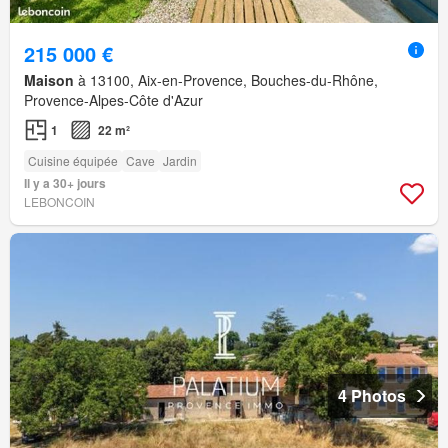
215 000 €
Maison
à 13100, Aix-en-Provence, Bouches-du-Rhône,
Provence-Alpes-Côte d'Azur
1
22 m²
Cuisine équipée
Cave
Jardin
Il y a 30+ jours
LEBONCOIN
4 Photos