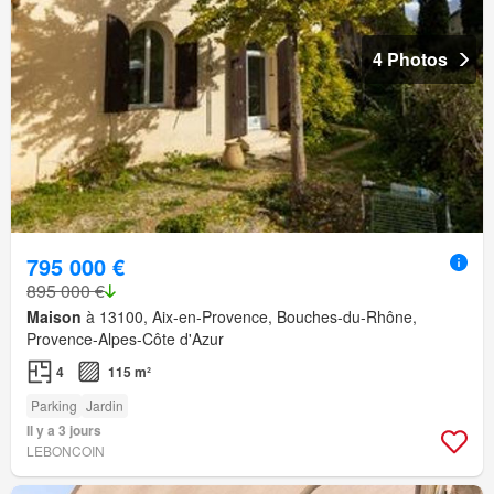
4 Photos
795 000 €
895 000 €
Maison
à 13100, Aix-en-Provence, Bouches-du-Rhône,
Provence-Alpes-Côte d'Azur
4
115 m²
Parking
Jardin
Il y a 3 jours
LEBONCOIN