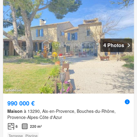
4 Photos
990 000 €
Maison
à 13290, Aix-en-Provence, Bouches-du-Rhône,
Provence-Alpes-Côte d'Azur
6
220 m²
Terrasse
Piscine