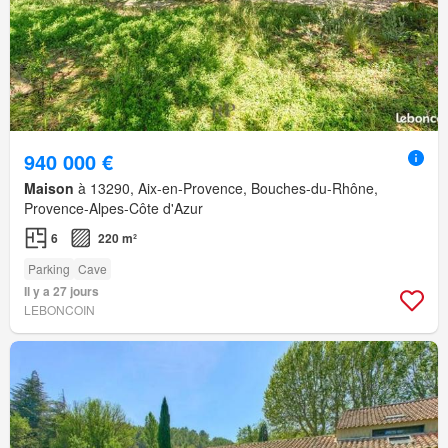
940 000 €
Maison
à 13290, Aix-en-Provence, Bouches-du-Rhône,
Provence-Alpes-Côte d'Azur
6
220 m²
Parking
Cave
Il y a 27 jours
LEBONCOIN