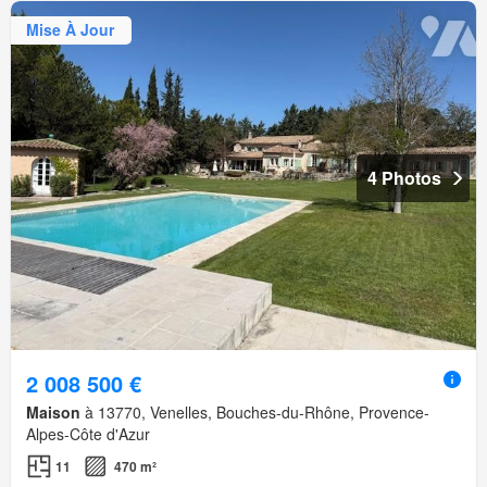
Mise À Jour
4 Photos
2 008 500 €
Maison
à 13770, Venelles, Bouches-du-Rhône, Provence-
Alpes-Côte d'Azur
11
470 m²