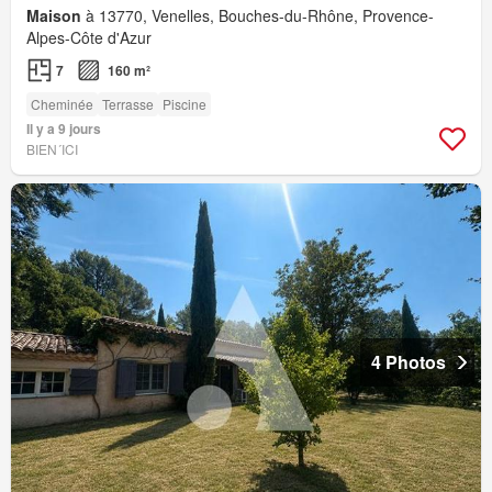
Maison
à 13770, Venelles, Bouches-du-Rhône, Provence-
Alpes-Côte d'Azur
7
160 m²
Cheminée
Terrasse
Piscine
Il y a 9 jours
BIEN´ICI
4 Photos