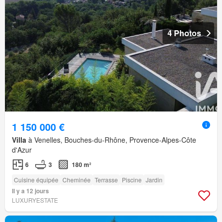
4 Photos
1 150 000 €
Villa
à Venelles, Bouches-du-Rhône, Provence-Alpes-Côte
d'Azur
6
3
180 m²
Cuisine équipée
Cheminée
Terrasse
Piscine
Jardin
Il y a 12 jours
LUXURYESTATE