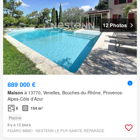
12 Photos
889 000 €
Maison
à 13770, Venelles, Bouches-du-Rhône, Provence-
Alpes-Côte d'Azur
6
154 m²
Piscine
Il y a 12 jours
FIGARO IMMO - NESTENN LE PUY-SAINTE-RÉPARADE