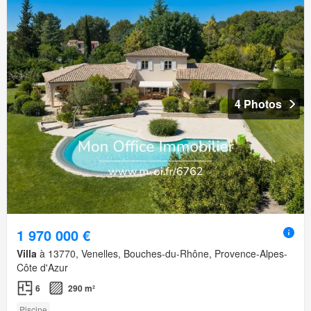
4 Photos
1 970 000 €
Villa
à 13770, Venelles, Bouches-du-Rhône, Provence-Alpes-
Côte d'Azur
6
290 m²
Piscine