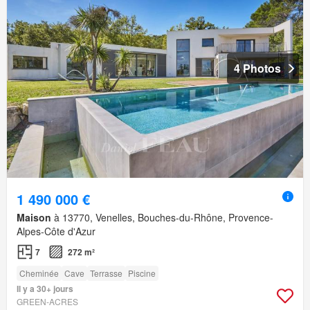
4 Photos
1 490 000 €
Maison
à 13770, Venelles, Bouches-du-Rhône, Provence-
Alpes-Côte d'Azur
7
272 m²
Cheminée
Cave
Terrasse
Piscine
Il y a 30+ jours
GREEN-ACRES