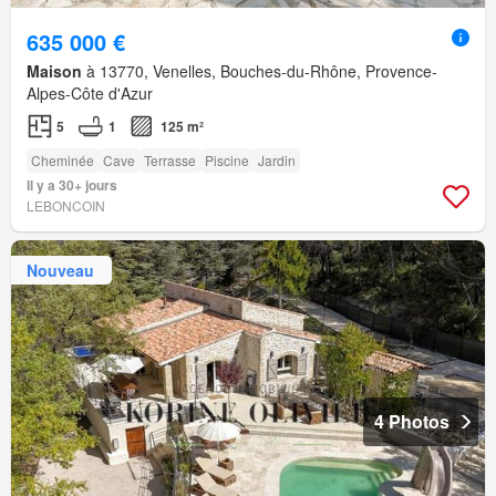
635 000 €
Maison
à 13770, Venelles, Bouches-du-Rhône, Provence-
Alpes-Côte d'Azur
5
1
125 m²
Cheminée
Cave
Terrasse
Piscine
Jardin
Il y a 30+ jours
LEBONCOIN
Nouveau
4 Photos