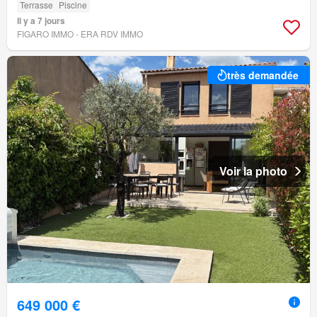
Terrasse
Piscine
Il y a 7 jours
FIGARO IMMO - ERA RDV IMMO
très demandée
Voir la photo
649 000 €