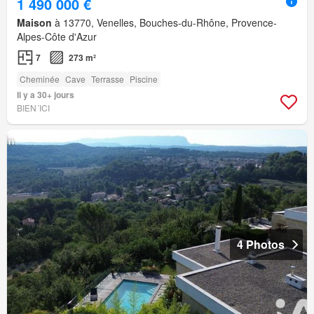
1 490 000 €
Maison
à 13770, Venelles, Bouches-du-Rhône, Provence-
Alpes-Côte d'Azur
7
273 m²
Cheminée
Cave
Terrasse
Piscine
Il y a 30+ jours
BIEN´ICI
4 Photos