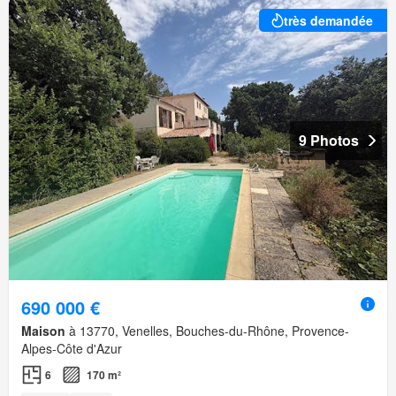
très demandée
9 Photos
690 000 €
Maison
à 13770, Venelles, Bouches-du-Rhône, Provence-
Alpes-Côte d'Azur
6
170 m²