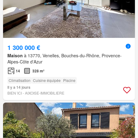
1 300 000 €
Maison
à 13770, Venelles, Bouches-du-Rhône, Provence-
Alpes-Côte d'Azur
14
328 m²
Climatisation
Cuisine équipée
Piscine
Il y a 14 jours
BIEN´ICI - AIXOISE-IMMOBILIERE