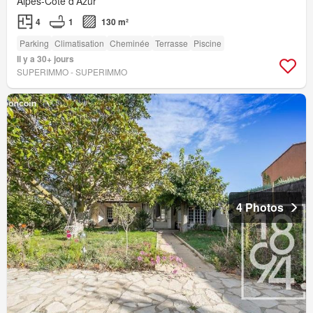
Alpes-Côte d'Azur
4
1
130 m²
Parking
Climatisation
Cheminée
Terrasse
Piscine
Il y a 30+ jours
SUPERIMMO - SUPERIMMO
4 Photos