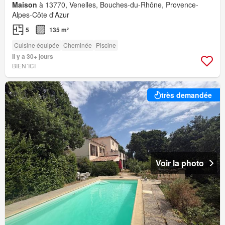
Maison
à 13770, Venelles, Bouches-du-Rhône, Provence-
Alpes-Côte d'Azur
5
135 m²
Cuisine équipée
Cheminée
Piscine
Il y a 30+ jours
BIEN´ICI
très demandée
Voir la photo