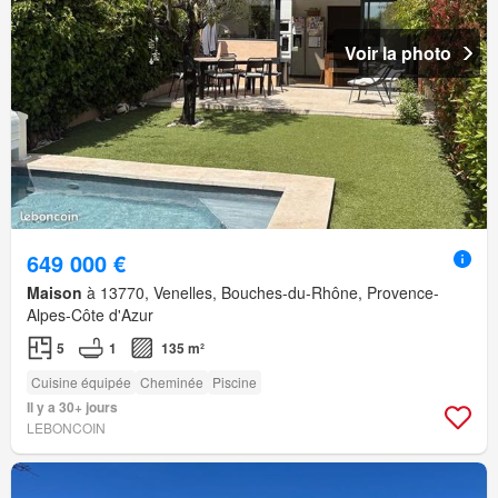
Voir la photo
649 000 €
Maison
à 13770, Venelles, Bouches-du-Rhône, Provence-
Alpes-Côte d'Azur
5
1
135 m²
Cuisine équipée
Cheminée
Piscine
Il y a 30+ jours
LEBONCOIN