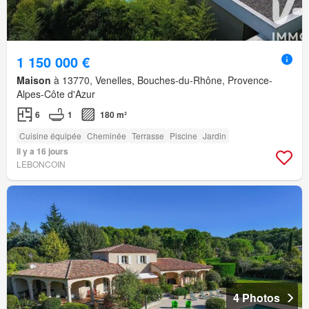
1 150 000 €
Maison
à 13770, Venelles, Bouches-du-Rhône, Provence-
Alpes-Côte d'Azur
6
1
180 m²
Cuisine équipée
Cheminée
Terrasse
Piscine
Jardin
Il y a 16 jours
LEBONCOIN
4 Photos