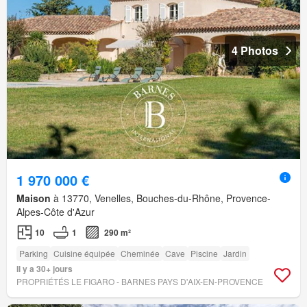
4 Photos
1 970 000 €
Maison
à 13770, Venelles, Bouches-du-Rhône, Provence-
Alpes-Côte d'Azur
10
1
290 m²
Parking
Cuisine équipée
Cheminée
Cave
Piscine
Jardin
Il y a 30+ jours
PROPRIÉTÉS LE FIGARO - BARNES PAYS D'AIX-EN-PROVENCE