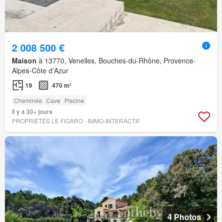
2 008 500 €
Maison
à 13770, Venelles, Bouches-du-Rhône, Provence-
Alpes-Côte d'Azur
19
470 m²
Cheminée
Cave
Piscine
Il y a 30+ jours
PROPRIÉTÉS LE FIGARO - IMMO-INTERACTIF
4 Photos