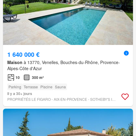
1 640 000 €
Maison
à 13770, Venelles, Bouches-du-Rhône, Provence-
Alpes-Côte d'Azur
10
300 m²
Parking
Terrasse
Piscine
Sauna
Il y a 30+ jours
PROPRIÉTÉS LE FIGARO - AIX-EN-PROVENCE - SOTHEBY'S INTERNATIONAL REALTY