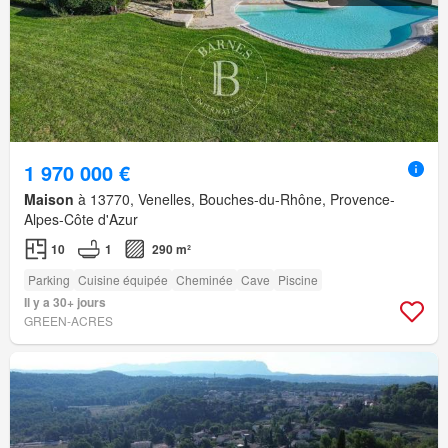
1 970 000 €
Maison
à 13770, Venelles, Bouches-du-Rhône, Provence-
Alpes-Côte d'Azur
10
1
290 m²
Parking
Cuisine équipée
Cheminée
Cave
Piscine
Il y a 30+ jours
GREEN-ACRES