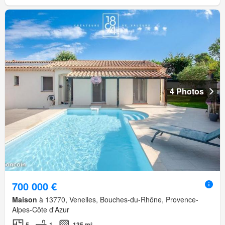
4 Photos
700 000 €
Maison
à 13770, Venelles, Bouches-du-Rhône, Provence-
Alpes-Côte d'Azur
5
1
135 m²