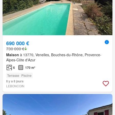
690 000 €
730 000 €
Maison
à 13770, Venelles, Bouches-du-Rhône, Provence-
Alpes-Côte d'Azur
6
170 m²
Terrasse
Piscine
Il y a 8 jours
LEBONCOIN