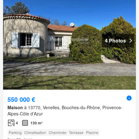
4 Photos
550 000 €
Maison
à 13770, Venelles, Bouches-du-Rhône, Provence-
Alpes-Côte d'Azur
4
130 m²
Parking
Climatisation
Cheminée
Terrasse
Piscine