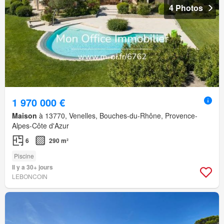
4 Photos
1 970 000 €
Maison
à 13770, Venelles, Bouches-du-Rhône, Provence-
Alpes-Côte d'Azur
6
290 m²
Piscine
Il y a 30+ jours
LEBONCOIN