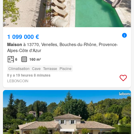
1 099 000 €
Maison
à 13770, Venelles, Bouches-du-Rhône, Provence-
Alpes-Côte d'Azur
6
160 m²
Climatisation
Cave
Terrasse
Piscine
Il y a 19 heures 8 minutes
LEBONCOIN