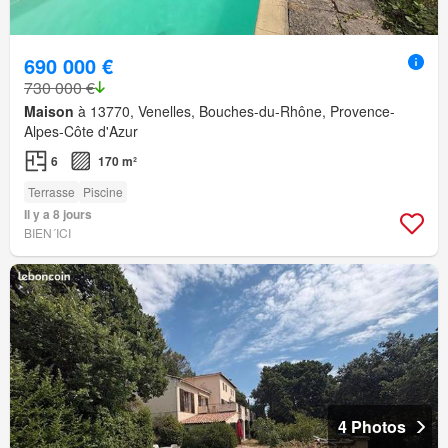
690 000 €
730 000 €
Maison
à 13770, Venelles, Bouches-du-Rhône, Provence-
Alpes-Côte d'Azur
6
170 m²
Terrasse
Piscine
Il y a 8 jours
BIEN´ICI
4 Photos