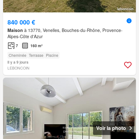
840 000 €
Maison
à 13770, Venelles, Bouches-du-Rhône, Provence-
Alpes-Côte d'Azur
7
160 m²
Cheminée
Terrasse
Piscine
Il y a 9 jours
LEBONCOIN
Voir la photo