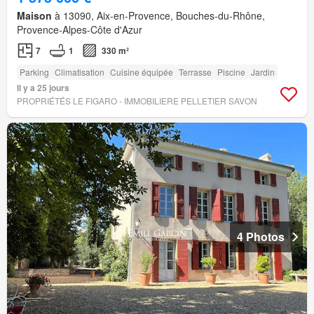
Maison
à 13090, Aix-en-Provence, Bouches-du-Rhône,
Provence-Alpes-Côte d'Azur
7
1
330 m²
Parking
Climatisation
Cuisine équipée
Terrasse
Piscine
Jardin
Il y a 25 jours
PROPRIÉTÉS LE FIGARO - IMMOBILIERE PELLETIER SAVON
4 Photos