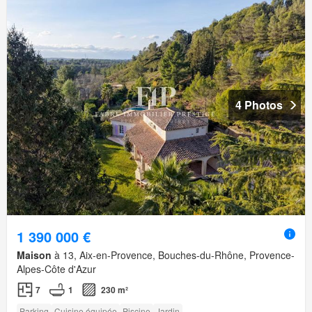
4 Photos
1 390 000 €
Maison
à 13, Aix-en-Provence, Bouches-du-Rhône, Provence-
Alpes-Côte d'Azur
7
1
230 m²
Parking
Cuisine équipée
Piscine
Jardin