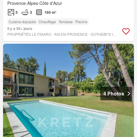
Provence-Alpes-Côte d'Azur
5
3
160 m²
Cuisine équipée
Chauffage
Terrasse
Piscine
Il y a 30+ jours
PROPRIÉTÉS LE FIGARO - AIX-EN-PROVENCE - SOTHEBY'S INTERNATIONAL REALTY
4 Photos