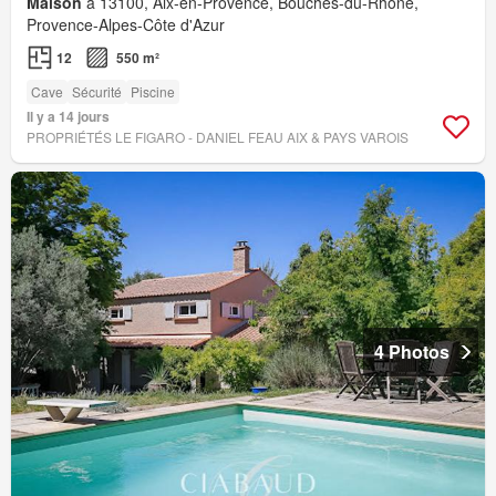
Maison
à 13100, Aix-en-Provence, Bouches-du-Rhône,
Provence-Alpes-Côte d'Azur
12
550 m²
Cave
Sécurité
Piscine
Il y a 14 jours
PROPRIÉTÉS LE FIGARO - DANIEL FEAU AIX & PAYS VAROIS
4 Photos