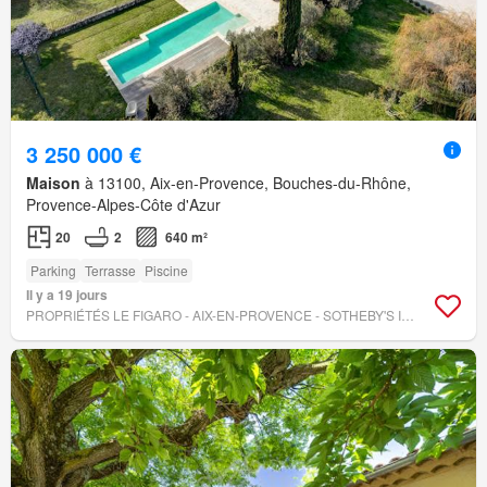
3 250 000 €
Maison
à 13100, Aix-en-Provence, Bouches-du-Rhône,
Provence-Alpes-Côte d'Azur
20
2
640 m²
Parking
Terrasse
Piscine
Il y a 19 jours
PROPRIÉTÉS LE FIGARO - AIX-EN-PROVENCE - SOTHEBY'S INTERNATIONAL REALTY