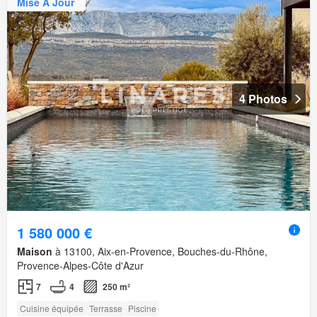
Mise À Jour
4 Photos
1 580 000 €
Maison
à 13100, Aix-en-Provence, Bouches-du-Rhône,
Provence-Alpes-Côte d'Azur
7
4
250 m²
Cuisine équipée
Terrasse
Piscine