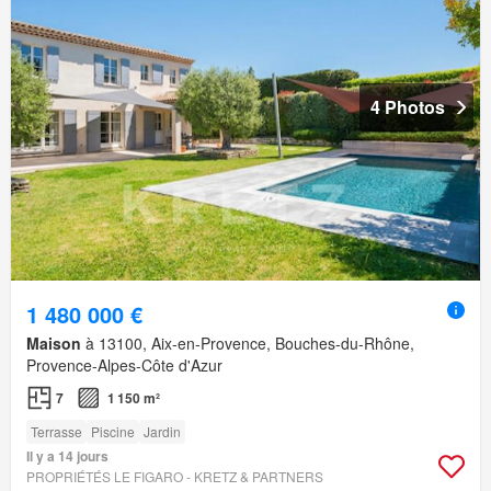
4 Photos
1 480 000 €
Maison
à 13100, Aix-en-Provence, Bouches-du-Rhône,
Provence-Alpes-Côte d'Azur
7
1 150 m²
Terrasse
Piscine
Jardin
Il y a 14 jours
PROPRIÉTÉS LE FIGARO - KRETZ & PARTNERS