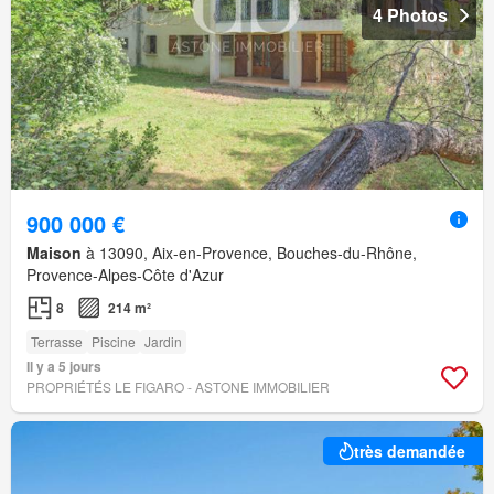
4 Photos
900 000 €
Maison
à 13090, Aix-en-Provence, Bouches-du-Rhône,
Provence-Alpes-Côte d'Azur
8
214 m²
Terrasse
Piscine
Jardin
Il y a 5 jours
PROPRIÉTÉS LE FIGARO - ASTONE IMMOBILIER
très demandée