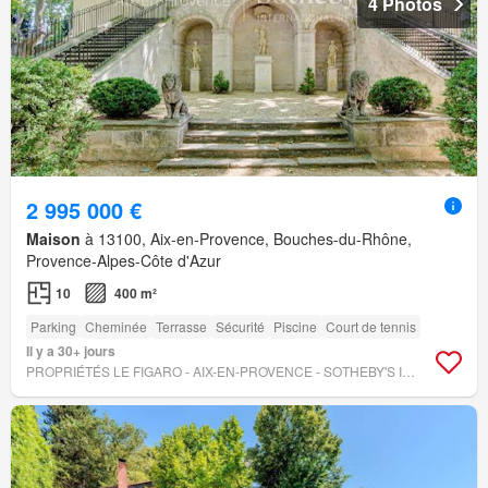
4 Photos
2 995 000 €
Maison
à 13100, Aix-en-Provence, Bouches-du-Rhône,
Provence-Alpes-Côte d'Azur
10
400 m²
Parking
Cheminée
Terrasse
Sécurité
Piscine
Court de tennis
Il y a 30+ jours
PROPRIÉTÉS LE FIGARO - AIX-EN-PROVENCE - SOTHEBY'S INTERNATIONAL REALTY