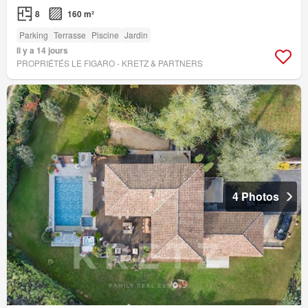
8
160 m²
Parking
Terrasse
Piscine
Jardin
Il y a 14 jours
PROPRIÉTÉS LE FIGARO - KRETZ & PARTNERS
4 Photos