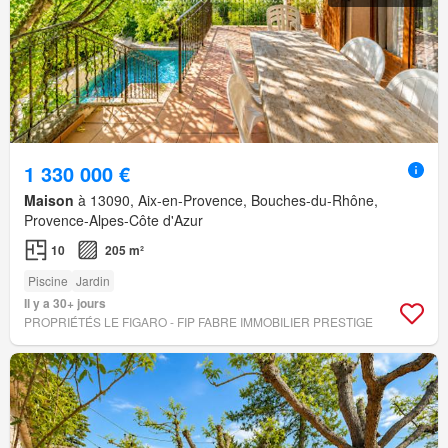
1 330 000 €
Maison
à 13090, Aix-en-Provence, Bouches-du-Rhône,
Provence-Alpes-Côte d'Azur
10
205 m²
Piscine
Jardin
Il y a 30+ jours
PROPRIÉTÉS LE FIGARO - FIP FABRE IMMOBILIER PRESTIGE