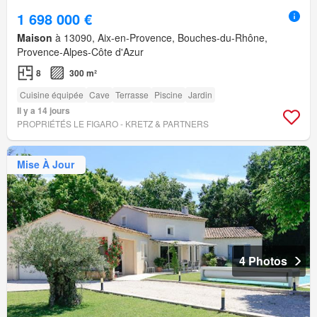
1 698 000 €
Maison
à 13090, Aix-en-Provence, Bouches-du-Rhône,
Provence-Alpes-Côte d'Azur
8
300 m²
Cuisine équipée
Cave
Terrasse
Piscine
Jardin
Il y a 14 jours
PROPRIÉTÉS LE FIGARO - KRETZ & PARTNERS
Mise À Jour
4 Photos