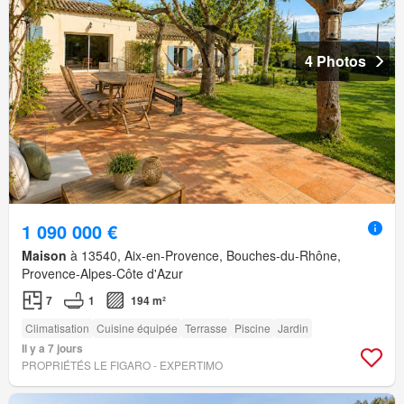
4 Photos
1 090 000 €
Maison
à 13540, Aix-en-Provence, Bouches-du-Rhône,
Provence-Alpes-Côte d'Azur
7
1
194 m²
Climatisation
Cuisine équipée
Terrasse
Piscine
Jardin
Il y a 7 jours
PROPRIÉTÉS LE FIGARO - EXPERTIMO