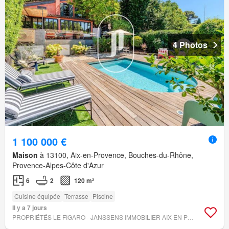
4 Photos
1 100 000 €
Maison
à 13100, Aix-en-Provence, Bouches-du-Rhône,
Provence-Alpes-Côte d'Azur
6
2
120 m²
Cuisine équipée
Terrasse
Piscine
Il y a 7 jours
PROPRIÉTÉS LE FIGARO - JANSSENS IMMOBILIER AIX EN PROVENCE - MARSEILLE