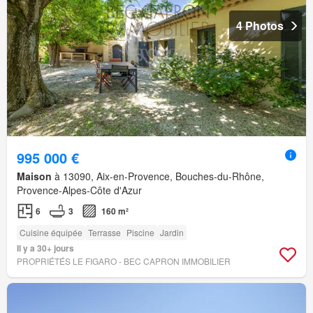
4 Photos
995 000 €
Maison
à 13090, Aix-en-Provence, Bouches-du-Rhône,
Provence-Alpes-Côte d'Azur
6
3
160 m²
Cuisine équipée
Terrasse
Piscine
Jardin
Il y a 30+ jours
PROPRIÉTÉS LE FIGARO - BEC CAPRON IMMOBILIER