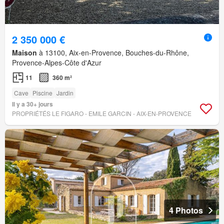
2 350 000 €
Maison
à 13100, Aix-en-Provence, Bouches-du-Rhône,
Provence-Alpes-Côte d'Azur
11
360 m²
Cave
Piscine
Jardin
Il y a 30+ jours
PROPRIÉTÉS LE FIGARO - EMILE GARCIN - AIX-EN-PROVENCE
4 Photos