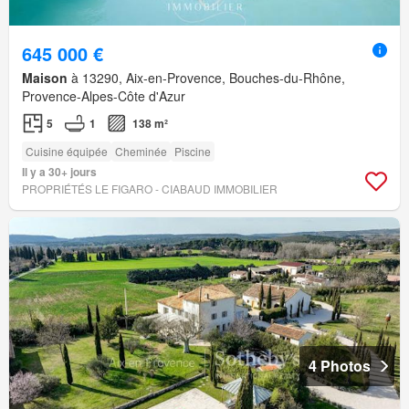
645 000 €
Maison
à 13290, Aix-en-Provence, Bouches-du-Rhône,
Provence-Alpes-Côte d'Azur
5
1
138 m²
Cuisine équipée
Cheminée
Piscine
Il y a 30+ jours
PROPRIÉTÉS LE FIGARO - CIABAUD IMMOBILIER
4 Photos