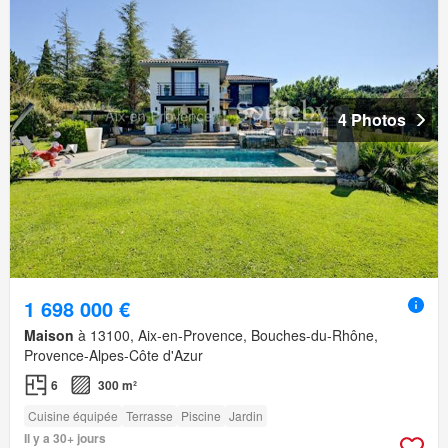
4 Photos
1 698 000 €
Maison
à 13100, Aix-en-Provence, Bouches-du-Rhône,
Provence-Alpes-Côte d'Azur
6
300 m²
Cuisine équipée
Terrasse
Piscine
Jardin
Il y a 30+ jours