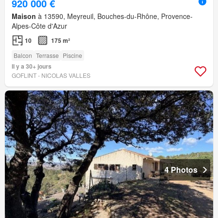
920 000 €
Maison
à 13590, Meyreuil, Bouches-du-Rhône, Provence-
Alpes-Côte d'Azur
10
175 m²
Balcon
Terrasse
Piscine
Il y a 30+ jours
GOFLINT - NICOLAS VALLES
4 Photos