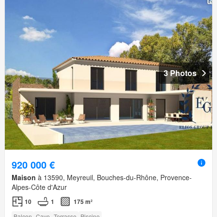
3 Photos
920 000 €
Maison
à 13590, Meyreuil, Bouches-du-Rhône, Provence-
Alpes-Côte d'Azur
10
1
175 m²
Balcon
Cave
Terrasse
Piscine