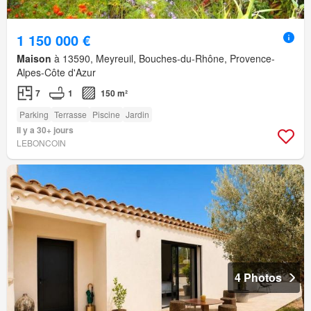
1 150 000 €
Maison
à 13590, Meyreuil, Bouches-du-Rhône, Provence-
Alpes-Côte d'Azur
7
1
150 m²
Parking
Terrasse
Piscine
Jardin
Il y a 30+ jours
LEBONCOIN
4 Photos