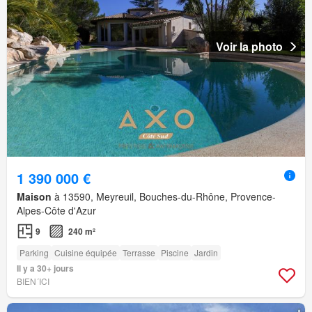
Voir la photo
1 390 000 €
Maison
à 13590, Meyreuil, Bouches-du-Rhône, Provence-
Alpes-Côte d'Azur
9
240 m²
Parking
Cuisine équipée
Terrasse
Piscine
Jardin
Il y a 30+ jours
BIEN´ICI