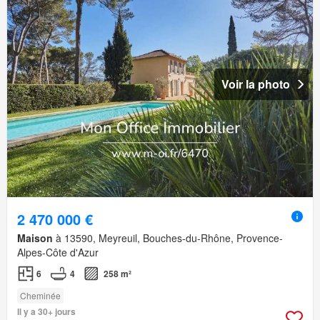
Voir la photo
2 470 000 €
Maison
à 13590, Meyreuil, Bouches-du-Rhône, Provence-
Alpes-Côte d'Azur
6
4
258 m²
Cheminée
Il y a 30+ jours