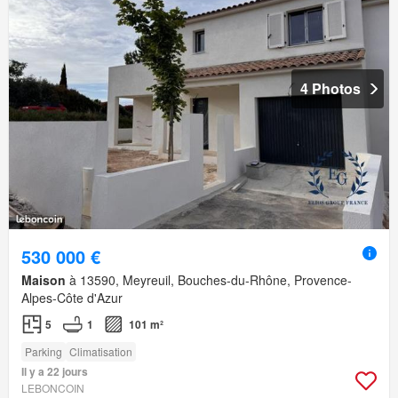
4 Photos
530 000 €
Maison
à 13590, Meyreuil, Bouches-du-Rhône, Provence-
Alpes-Côte d'Azur
5
1
101 m²
Parking
Climatisation
Il y a 22 jours
LEBONCOIN