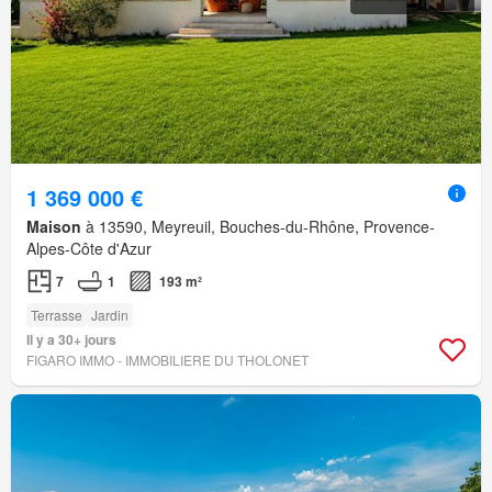
1 369 000 €
Maison
à 13590, Meyreuil, Bouches-du-Rhône, Provence-
Alpes-Côte d'Azur
7
1
193 m²
Terrasse
Jardin
Il y a 30+ jours
FIGARO IMMO - IMMOBILIERE DU THOLONET