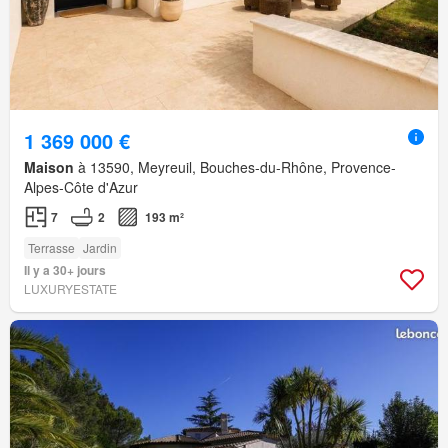
1 369 000 €
Maison
à 13590, Meyreuil, Bouches-du-Rhône, Provence-
Alpes-Côte d'Azur
7
2
193 m²
Terrasse
Jardin
Il y a 30+ jours
LUXURYESTATE