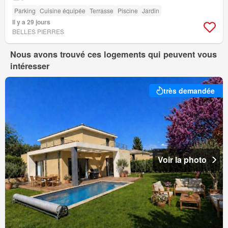
Parking
Cuisine équipée
Terrasse
Piscine
Jardin
Il y a 29 jours
BELLES PIERRES
Nous avons trouvé ces logements qui peuvent vous
intéresser
très demandée
Voir la photo