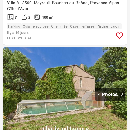
Villa
à 13590, Meyreuil, Bouches-du-Rhône, Provence-Alpes-
Côte d'Azur
7
2
160 m²
Parking
Cuisine équipée
Cheminée
Cave
Terrasse
Piscine
Jardin
Il y a 16 jours
LUXURYESTATE
4 Photos