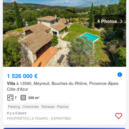
4 Photos
1 526 000 €
Villa
à 13590, Meyreuil, Bouches-du-Rhône, Provence-Alpes-
Côte d'Azur
7
200 m²
Parking
Cheminée
Terrasse
Piscine
Il y a 8 jours
PROPRIÉTÉS LE FIGARO - EXPERTIMO