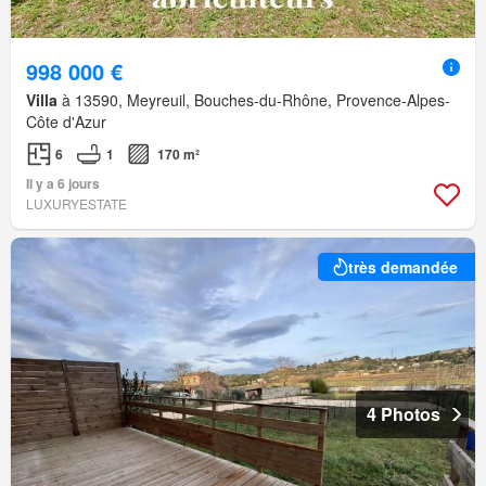
998 000 €
Villa
à 13590, Meyreuil, Bouches-du-Rhône, Provence-Alpes-
Côte d'Azur
6
1
170 m²
Il y a 6 jours
LUXURYESTATE
très demandée
4 Photos