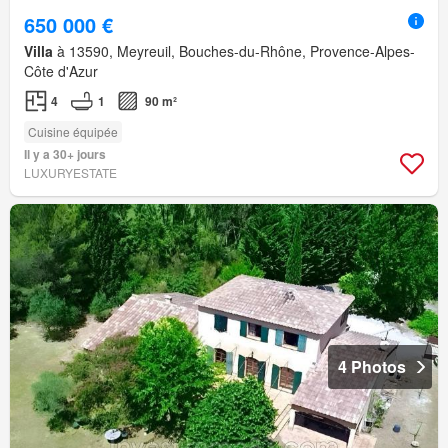
650 000 €
Villa
à 13590, Meyreuil, Bouches-du-Rhône, Provence-Alpes-
Côte d'Azur
4
1
90 m²
Cuisine équipée
Il y a 30+ jours
LUXURYESTATE
4 Photos