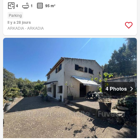
4
1
95 m²
Parking
Il y a 28 jours
ARKADIA - ARKADIA
4 Photos