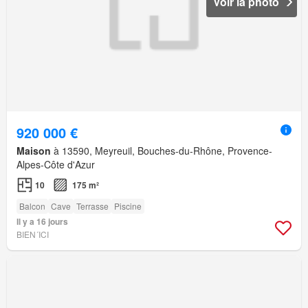
Voir la photo
920 000 €
Maison
à 13590, Meyreuil, Bouches-du-Rhône, Provence-
Alpes-Côte d'Azur
10
175 m²
Balcon
Cave
Terrasse
Piscine
Il y a 16 jours
BIEN´ICI