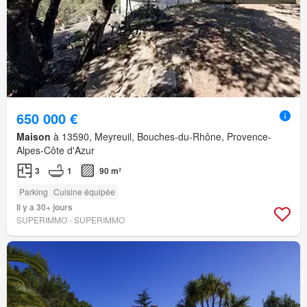
650 000 €
Maison
à 13590, Meyreuil, Bouches-du-Rhône, Provence-
Alpes-Côte d'Azur
3
1
90 m²
Parking
Cuisine équipée
Il y a 30+ jours
SUPERIMMO - SUPERIMMO