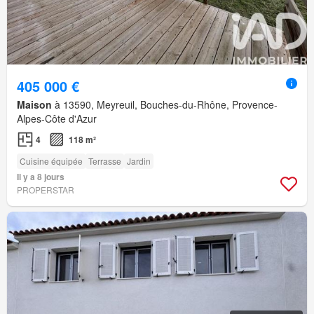
405 000 €
Maison
à 13590, Meyreuil, Bouches-du-Rhône, Provence-
Alpes-Côte d'Azur
4
118 m²
Cuisine équipée
Terrasse
Jardin
Il y a 8 jours
PROPERSTAR