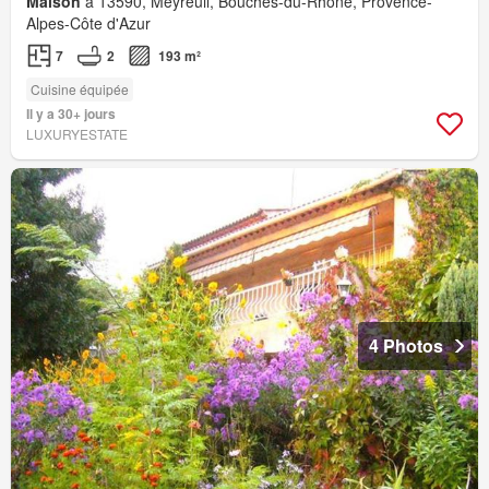
Maison
à 13590, Meyreuil, Bouches-du-Rhône, Provence-
Alpes-Côte d'Azur
7
2
193 m²
Cuisine équipée
Il y a 30+ jours
LUXURYESTATE
4 Photos