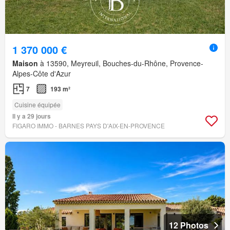
1 370 000 €
Maison
à 13590, Meyreuil, Bouches-du-Rhône, Provence-
Alpes-Côte d'Azur
7
193 m²
Cuisine équipée
Il y a 29 jours
FIGARO IMMO - BARNES PAYS D'AIX-EN-PROVENCE
12 Photos