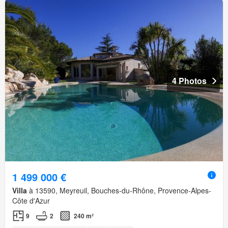
4 Photos
1 499 000 €
Villa
à 13590, Meyreuil, Bouches-du-Rhône, Provence-Alpes-
Côte d'Azur
9
2
240 m²