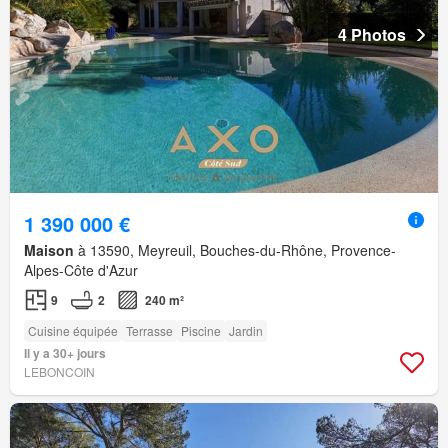
4 Photos
1 390 000 €
Maison
à 13590, Meyreuil, Bouches-du-Rhône, Provence-
Alpes-Côte d'Azur
9
2
240 m²
Cuisine équipée
Terrasse
Piscine
Jardin
Il y a 30+ jours
LEBONCOIN