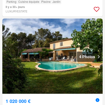
Parking
Cuisine équipée
Piscine
Jardin
Il y a 30+ jours
LUXURYESTATE
4 Photos
1 020 000 €