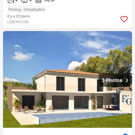
4
4
102 m²
Parking
Climatisation
Il y a 22 jours
LEBONCOIN
3 Photos