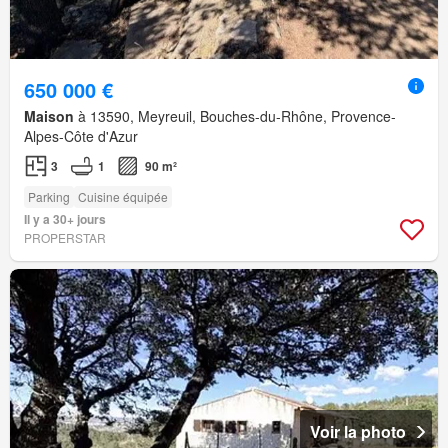
650 000 €
Maison
à 13590, Meyreuil, Bouches-du-Rhône, Provence-
Alpes-Côte d'Azur
3
1
90 m²
Parking
Cuisine équipée
Il y a 30+ jours
PROPERSTAR
Voir la photo