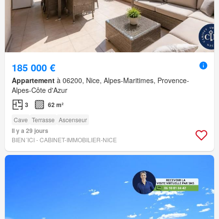
185 000 €
Appartement
à 06200, Nice, Alpes-Maritimes, Provence-
Alpes-Côte d'Azur
3
62 m²
Cave
Terrasse
Ascenseur
Il y a 29 jours
BIEN´ICI - CABINET-IMMOBILIER-NICE