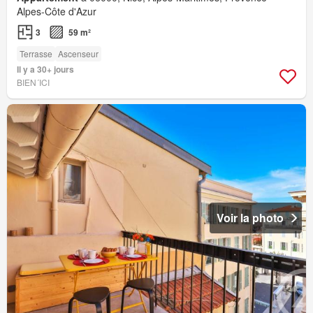
Alpes-Côte d'Azur
3
59 m²
Terrasse
Ascenseur
Il y a 30+ jours
BIEN´ICI
Voir la photo