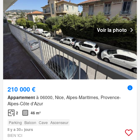
Voir la photo
210 000 €
Appartement
à 06000, Nice, Alpes-Maritimes, Provence-
Alpes-Côte d'Azur
2
46 m²
Parking
Balcon
Cave
Ascenseur
Il y a 30+ jours
BIEN´ICI