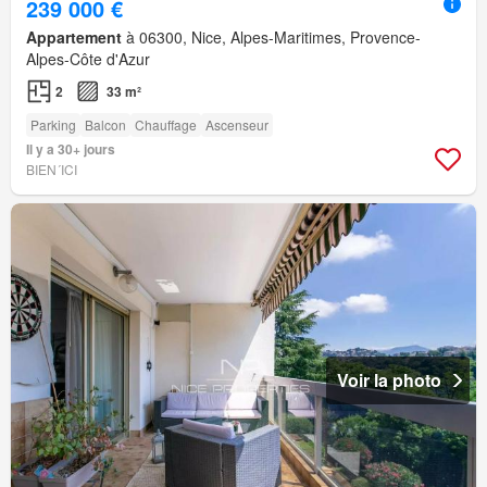
239 000 €
Appartement
à 06300, Nice, Alpes-Maritimes, Provence-
Alpes-Côte d'Azur
2
33 m²
Parking
Balcon
Chauffage
Ascenseur
Il y a 30+ jours
BIEN´ICI
Voir la photo