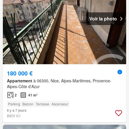
Voir la photo
180 000 €
Appartement
à 06300, Nice, Alpes-Maritimes, Provence-
Alpes-Côte d'Azur
2
41 m²
Parking
Balcon
Terrasse
Ascenseur
Il y a 7 jours
BIEN´ICI