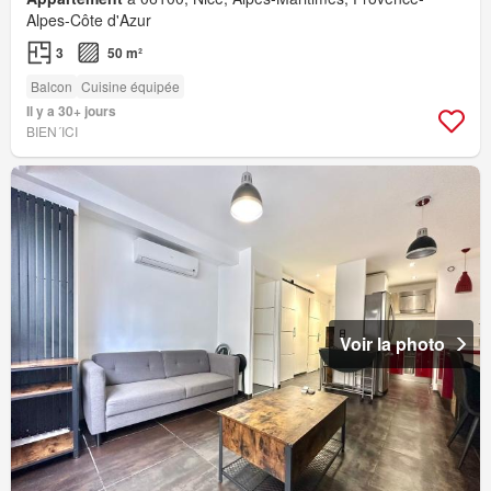
Alpes-Côte d'Azur
3
50 m²
Balcon
Cuisine équipée
Il y a 30+ jours
BIEN´ICI
Voir la photo