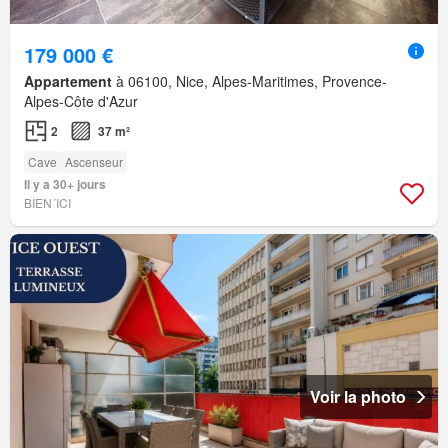
179 000 €
Appartement
à 06100, Nice, Alpes-Maritimes, Provence-
Alpes-Côte d'Azur
2
37 m²
Cave
Ascenseur
Il y a 30+ jours
BIEN´ICI
Voir la photo