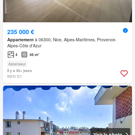
235 000 €
Appartement
à 06300, Nice, Alpes-Maritimes, Provence-
Alpes-Côte d'Azur
4
46 m²
Ascenseur
Il y a 30+ jours
BIEN´ICI
Voir la photo