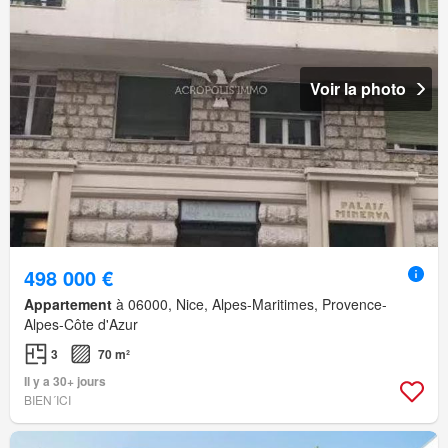
Voir la photo
498 000 €
Appartement
à 06000, Nice, Alpes-Maritimes, Provence-
Alpes-Côte d'Azur
3
70 m²
Il y a 30+ jours
BIEN´ICI