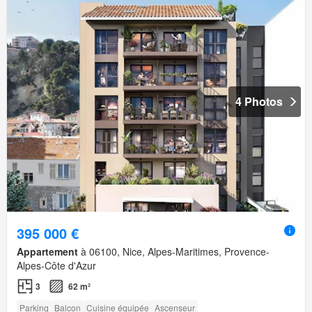
4 Photos
395 000 €
Appartement
à 06100, Nice, Alpes-Maritimes, Provence-
Alpes-Côte d'Azur
3
62 m²
Parking
Balcon
Cuisine équipée
Ascenseur