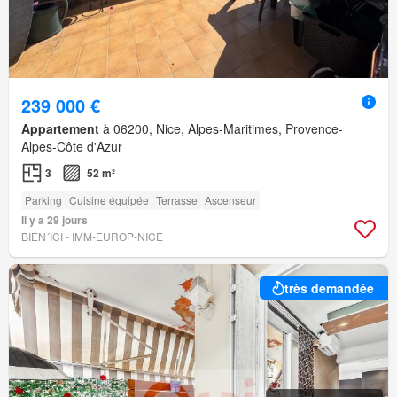
239 000 €
Appartement
à 06200, Nice, Alpes-Maritimes, Provence-
Alpes-Côte d'Azur
3
52 m²
Parking
Cuisine équipée
Terrasse
Ascenseur
Il y a 29 jours
BIEN´ICI - IMM-EUROP-NICE
très demandée