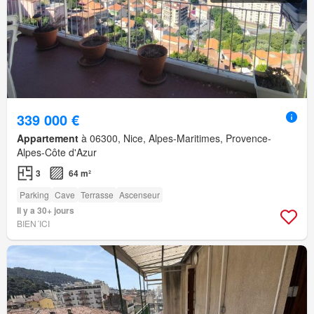
339 000 €
Appartement
à 06300, Nice, Alpes-Maritimes, Provence-
Alpes-Côte d'Azur
3
64 m²
Parking
Cave
Terrasse
Ascenseur
Il y a 30+ jours
BIEN´ICI