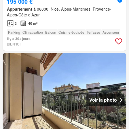
195 000 €
Appartement
à 06000, Nice, Alpes-Maritimes, Provence-
Alpes-Côte d'Azur
2
40 m²
Parking
Climatisation
Balcon
Cuisine équipée
Terrasse
Ascenseur
Il y a 30+ jours
BIEN´ICI
Voir la photo