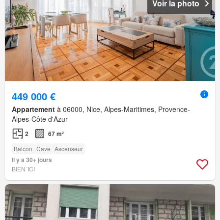
Voir la photo
449 000 €
Appartement
à 06000, Nice, Alpes-Maritimes, Provence-
Alpes-Côte d'Azur
2
67 m²
Balcon
Cave
Ascenseur
Il y a 30+ jours
BIEN´ICI