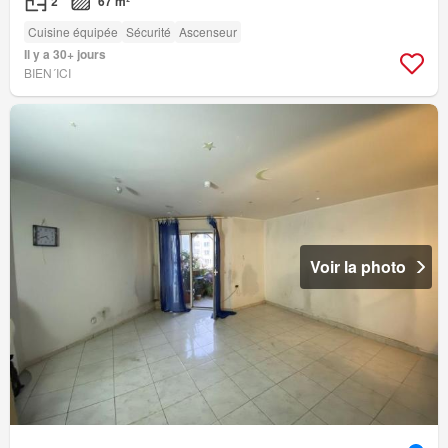
2
67 m²
Cuisine équipée
Sécurité
Ascenseur
Il y a 30+ jours
BIEN´ICI
Voir la photo