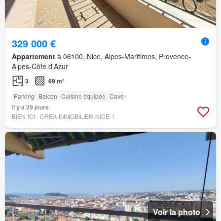
329 000 €
Appartement
à 06100, Nice, Alpes-Maritimes, Provence-
Alpes-Côte d'Azur
3
69 m²
Parking
Balcon
Cuisine équipée
Cave
Il y a 29 jours
BIEN´ICI - OREA-IMMOBILIER-NICE-1
Voir la photo