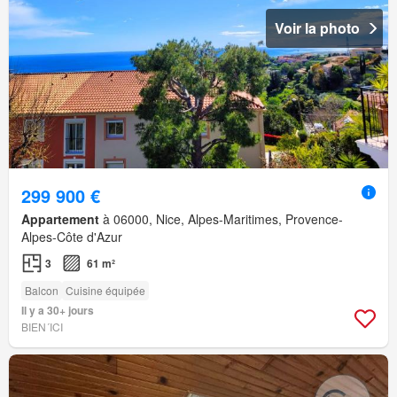
Voir la photo
299 900 €
Appartement
à 06000, Nice, Alpes-Maritimes, Provence-
Alpes-Côte d'Azur
3
61 m²
Balcon
Cuisine équipée
Il y a 30+ jours
BIEN´ICI