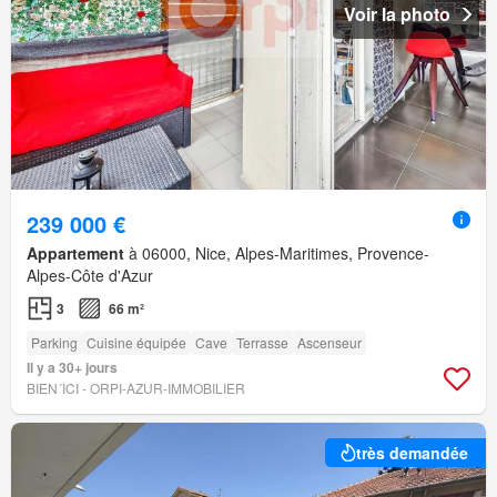
Voir la photo
239 000 €
Appartement
à 06000, Nice, Alpes-Maritimes, Provence-
Alpes-Côte d'Azur
3
66 m²
Parking
Cuisine équipée
Cave
Terrasse
Ascenseur
Il y a 30+ jours
BIEN´ICI - ORPI-AZUR-IMMOBILIER
très demandée