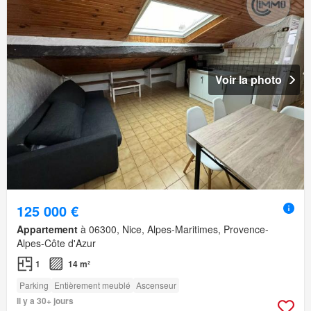
Voir la photo
125 000 €
Appartement
à 06300, Nice, Alpes-Maritimes, Provence-
Alpes-Côte d'Azur
1
14 m²
Parking
Entièrement meublé
Ascenseur
Il y a 30+ jours