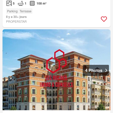
5
1
108 m²
Parking
Terrasse
Il y a 30+ jours
PROPERSTAR
4 Photos