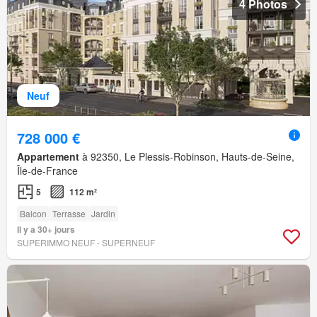
4 Photos
Neuf
728 000 €
Appartement
à 92350, Le Plessis-Robinson, Hauts-de-Seine,
Île-de-France
5
112 m²
Balcon
Terrasse
Jardin
Il y a 30+ jours
SUPERIMMO NEUF - SUPERNEUF