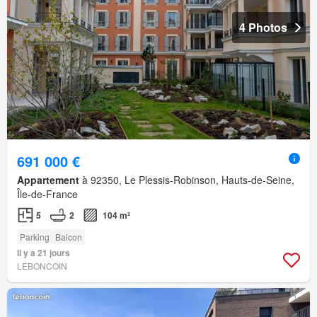
4 Photos
691 000 €
Appartement
à 92350, Le Plessis-Robinson, Hauts-de-Seine,
Île-de-France
5
2
104 m²
Parking
Balcon
Il y a 21 jours
LEBONCOIN