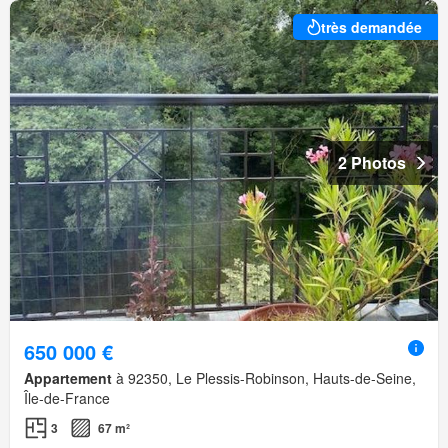
très demandée
2 Photos
650 000 €
Appartement
à 92350, Le Plessis-Robinson, Hauts-de-Seine,
Île-de-France
3
67 m²