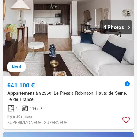
4 Photos
Neuf
641 100 €
Appartement
à 92350, Le Plessis-Robinson, Hauts-de-Seine,
Île-de-France
4
115 m²
Il y a 30+ jours
SUPERIMMO NEUF - SUPERNEUF