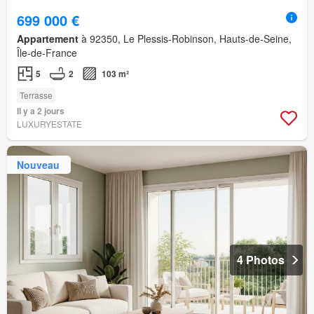
699 000 €
Appartement
à 92350, Le Plessis-Robinson, Hauts-de-Seine,
Île-de-France
5
2
103 m²
Terrasse
Il y a 2 jours
LUXURYESTATE
Nouveau
4 Photos