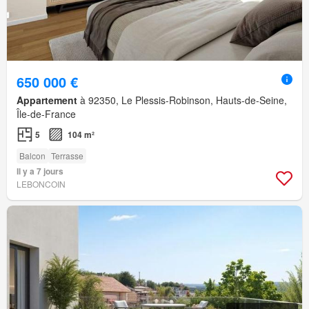
650 000 €
Appartement
à 92350, Le Plessis-Robinson, Hauts-de-Seine,
Île-de-France
5
104 m²
Balcon
Terrasse
Il y a 7 jours
LEBONCOIN