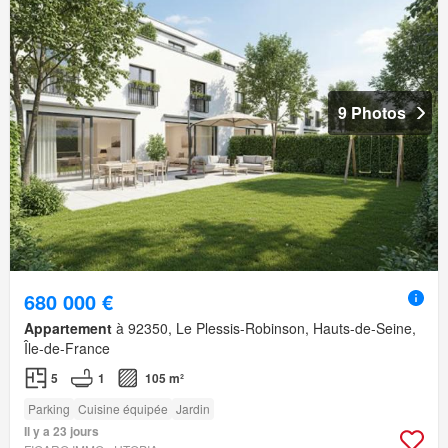
9 Photos
680 000 €
Appartement
à 92350, Le Plessis-Robinson, Hauts-de-Seine,
Île-de-France
5
1
105 m²
Parking
Cuisine équipée
Jardin
Il y a 23 jours