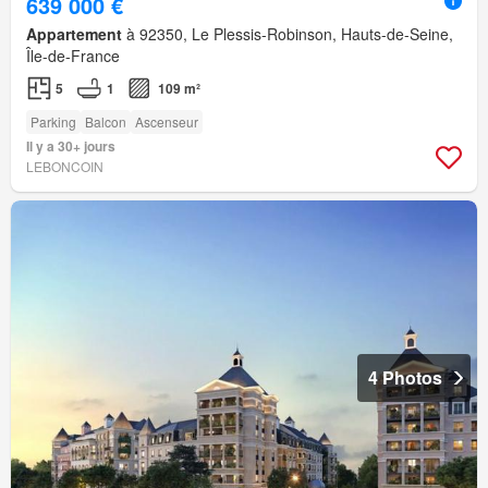
639 000 €
Appartement
à 92350, Le Plessis-Robinson, Hauts-de-Seine,
Île-de-France
5
1
109 m²
Parking
Balcon
Ascenseur
Il y a 30+ jours
LEBONCOIN
4 Photos