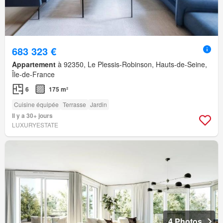
683 323 €
Appartement
à 92350, Le Plessis-Robinson, Hauts-de-Seine,
Île-de-France
6
175 m²
Cuisine équipée
Terrasse
Jardin
Il y a 30+ jours
LUXURYESTATE
4 Photos