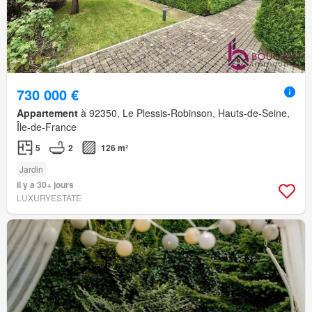
730 000 €
Appartement
à 92350, Le Plessis-Robinson, Hauts-de-Seine,
Île-de-France
5
2
126 m²
Jardin
Il y a 30+ jours
LUXURYESTATE