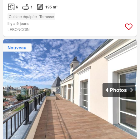
6
1
195 m²
Cuisine équipée
Terrasse
Il y a 9 jours
LEBONCOIN
Nouveau
4 Photos