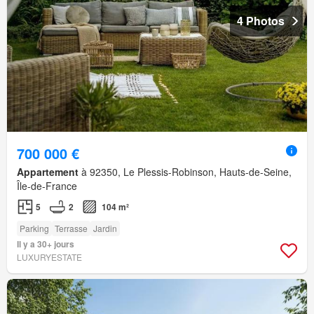
4 Photos
700 000 €
Appartement
à 92350, Le Plessis-Robinson, Hauts-de-Seine,
Île-de-France
5
2
104 m²
Parking
Terrasse
Jardin
Il y a 30+ jours
LUXURYESTATE