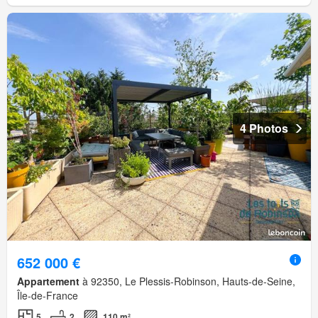
4 Photos
652 000 €
Appartement
à 92350, Le Plessis-Robinson, Hauts-de-Seine,
Île-de-France
5
2
110 m²