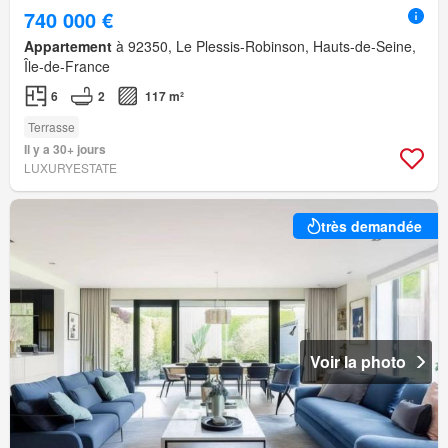
740 000 €
Appartement
à 92350, Le Plessis-Robinson, Hauts-de-Seine,
Île-de-France
6
2
117 m²
Terrasse
Il y a 30+ jours
LUXURYESTATE
très demandée
Voir la photo