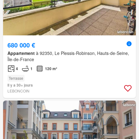
680 000 €
Appartement
à 92350, Le Plessis-Robinson, Hauts-de-Seine,
Île-de-France
4
1
120 m²
Terrasse
Il y a 30+ jours
LEBONCOIN