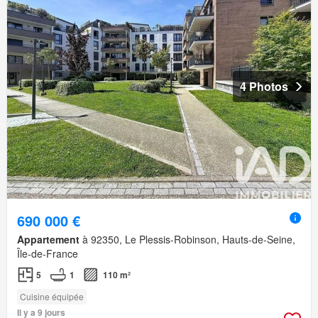
4 Photos
690 000 €
Appartement
à 92350, Le Plessis-Robinson, Hauts-de-Seine,
Île-de-France
5
1
110 m²
Cuisine équipée
Il y a 9 jours