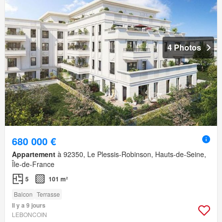
4 Photos
680 000 €
Appartement
à 92350, Le Plessis-Robinson, Hauts-de-Seine,
Île-de-France
5
101 m²
Balcon
Terrasse
Il y a 9 jours
LEBONCOIN