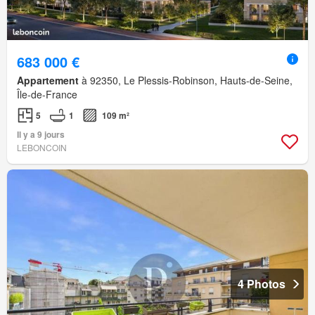
683 000 €
Appartement
à 92350, Le Plessis-Robinson, Hauts-de-Seine,
Île-de-France
5
1
109 m²
Il y a 9 jours
LEBONCOIN
4 Photos