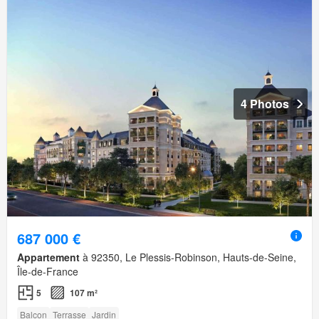
4 Photos
687 000 €
Appartement
à 92350, Le Plessis-Robinson, Hauts-de-Seine,
Île-de-France
5
107 m²
Balcon
Terrasse
Jardin