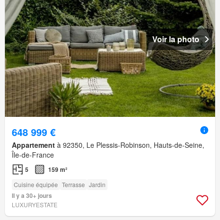
Voir la photo
648 999 €
Appartement
à 92350, Le Plessis-Robinson, Hauts-de-Seine,
Île-de-France
5
159 m²
Cuisine équipée
Terrasse
Jardin
Il y a 30+ jours
LUXURYESTATE