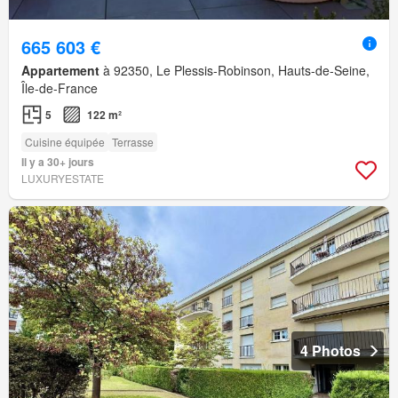
665 603 €
Appartement
à 92350, Le Plessis-Robinson, Hauts-de-Seine,
Île-de-France
5
122 m²
Cuisine équipée
Terrasse
Il y a 30+ jours
LUXURYESTATE
4 Photos