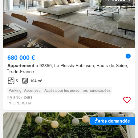
680 000 €
Appartement
à 92350, Le Plessis-Robinson, Hauts-de-Seine,
Île-de-France
5
104 m²
Parking
Ascenseur
Accès pour les personnes handicapées
Il y a 30+ jours
PROPERSTAR
très demandée