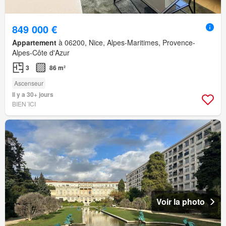
849 000 €
Appartement
à 06200, Nice, Alpes-Maritimes, Provence-
Alpes-Côte d'Azur
3
86 m²
Ascenseur
Il y a 30+ jours
BIEN´ICI
Voir la photo