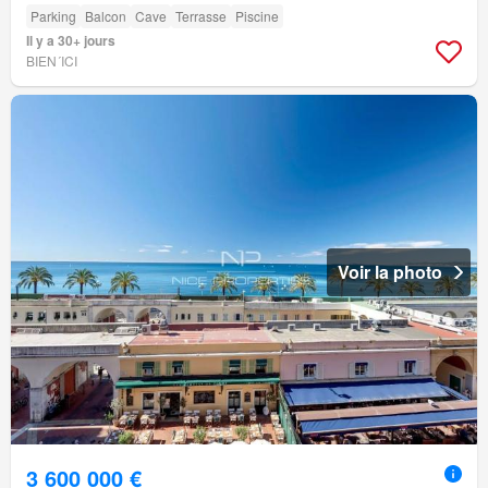
Parking
Balcon
Cave
Terrasse
Piscine
Il y a 30+ jours
BIEN´ICI
Voir la photo
3 600 000 €