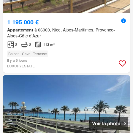
1 195 000 €
Appartement
à 06000, Nice, Alpes-Maritimes, Provence-
Alpes-Côte d'Azur
2
2
113 m²
Balcon
Cave
Terrasse
Il y a 5 jours
LUXURYESTATE
Voir la photo