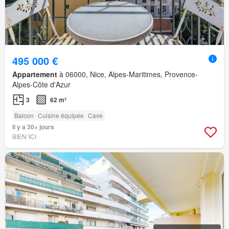
495 000 €
Appartement
à 06000, Nice, Alpes-Maritimes, Provence-
Alpes-Côte d'Azur
3
62 m²
Balcon
Cuisine équipée
Cave
Il y a 30+ jours
BIEN´ICI