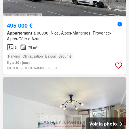
495 000 €
Appartement
à 06000, Nice, Alpes-Maritimes, Provence-
Alpes-Côte d'Azur
3
78 m²
Parking
Climatisation
Balcon
Sécurité
Il y a 30+ jours
BIEN´ICI - ROCCA-IMMOBILIER
Voir la photo