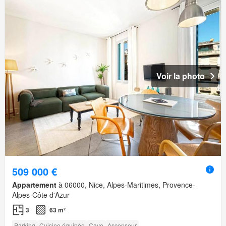
Voir la photo
509 000 €
Appartement
à 06000, Nice, Alpes-Maritimes, Provence-
Alpes-Côte d'Azur
3
63 m²
Parking
Cuisine équipée
Cave
Ascenseur