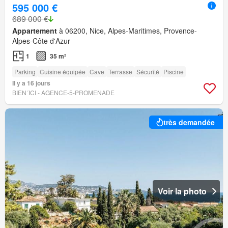
595 000 €
689 000 €
Appartement
à 06200, Nice, Alpes-Maritimes, Provence-
Alpes-Côte d'Azur
1
35 m²
Parking
Cuisine équipée
Cave
Terrasse
Sécurité
Piscine
Il y a 16 jours
BIEN´ICI - AGENCE-5-PROMENADE
très demandée
Voir la photo