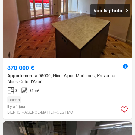
Voir la photo
870 000 €
Appartement
à 06000, Nice, Alpes-Maritimes, Provence-
Alpes-Côte d'Azur
3
81 m²
Balcon
Il y a 1 jour
BIEN´ICI - AGENCE-MATTER-GESTIMO