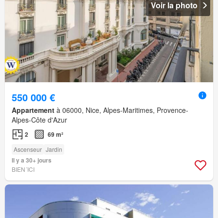
Voir la photo
550 000 €
Appartement
à 06000, Nice, Alpes-Maritimes, Provence-
Alpes-Côte d'Azur
2
69 m²
Ascenseur
Jardin
Il y a 30+ jours
BIEN´ICI