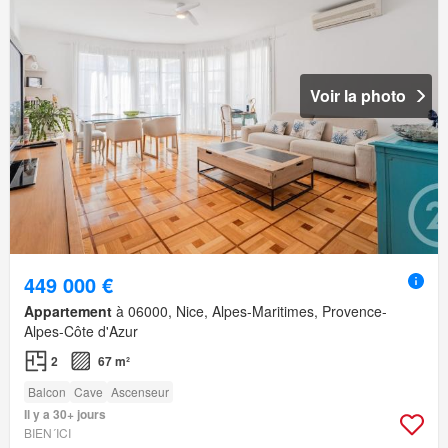
Voir la photo
449 000 €
Appartement
à 06000, Nice, Alpes-Maritimes, Provence-
Alpes-Côte d'Azur
2
67 m²
Balcon
Cave
Ascenseur
Il y a 30+ jours
BIEN´ICI