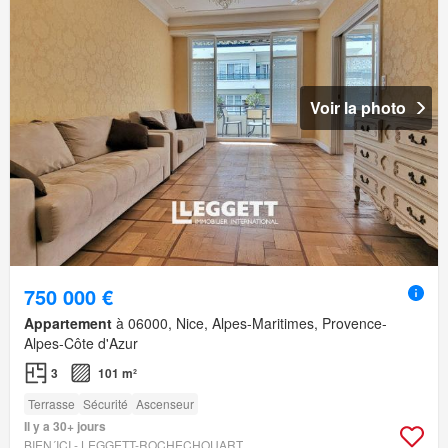
Voir la photo
750 000 €
Appartement
à 06000, Nice, Alpes-Maritimes, Provence-
Alpes-Côte d'Azur
3
101 m²
Terrasse
Sécurité
Ascenseur
Il y a 30+ jours
BIEN´ICI - LEGGETT-ROCHECHOUART