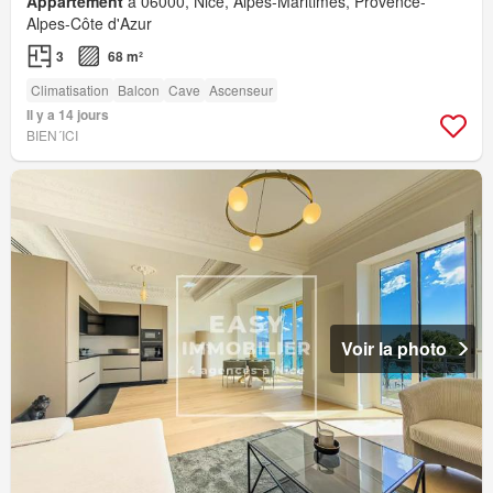
Appartement
à 06000, Nice, Alpes-Maritimes, Provence-
Alpes-Côte d'Azur
3
68 m²
Climatisation
Balcon
Cave
Ascenseur
Il y a 14 jours
BIEN´ICI
Voir la photo