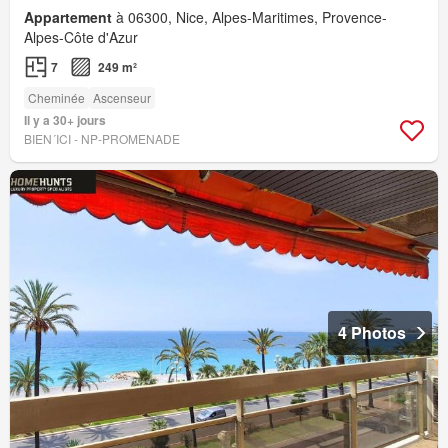
Appartement
à 06300, Nice, Alpes-Maritimes, Provence-
Alpes-Côte d'Azur
7
249 m²
Cheminée
Ascenseur
Il y a 30+ jours
BIEN´ICI - NP-PROMENADE
4 Photos