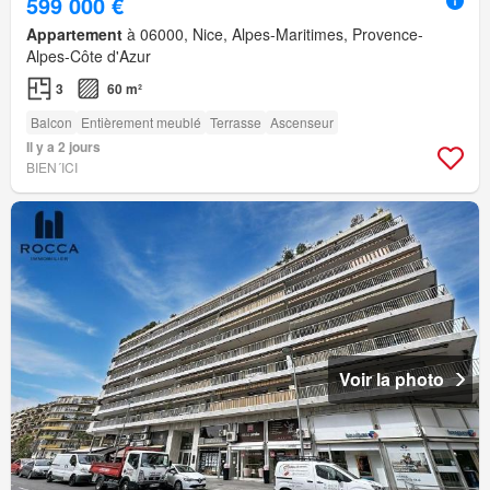
599 000 €
Appartement
à 06000, Nice, Alpes-Maritimes, Provence-
Alpes-Côte d'Azur
3
60 m²
Balcon
Entièrement meublé
Terrasse
Ascenseur
Il y a 2 jours
BIEN´ICI
Voir la photo