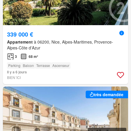
339 000 €
Appartement
à 06200, Nice, Alpes-Maritimes, Provence-
Alpes-Côte d'Azur
3
68 m²
Parking
Balcon
Terrasse
Ascenseur
Il y a 6 jours
BIEN´ICI
très demandée