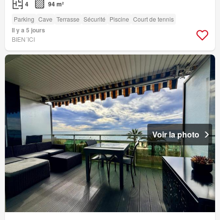
4
94 m²
Parking
Cave
Terrasse
Sécurité
Piscine
Court de tennis
Il y a 5 jours
BIEN´ICI
Voir la photo