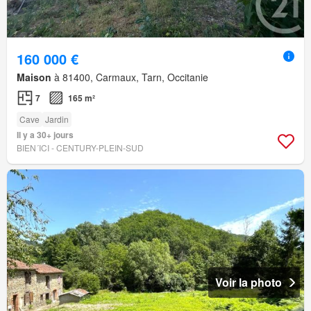
160 000 €
Maison
à 81400, Carmaux, Tarn, Occitanie
7
165 m²
Cave
Jardin
Il y a 30+ jours
BIEN´ICI - CENTURY-PLEIN-SUD
Voir la photo