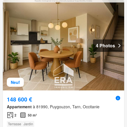
4 Photos
Neuf
148 600 €
Appartement
à 81990, Puygouzon, Tarn, Occitanie
2
50 m²
Terrasse
Jardin