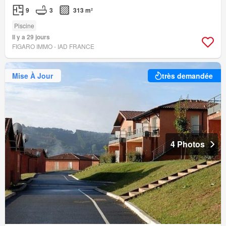
9
3
313 m²
Piscine
Il y a 29 jours
FIGARO IMMO - IAD FRANCE
Mise À Jour
très demandée
4 Photos