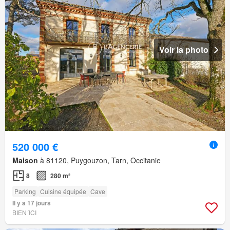
Voir la photo
520 000 €
Maison
à 81120, Puygouzon, Tarn, Occitanie
8
280 m²
Parking
Cuisine équipée
Cave
Il y a 17 jours
BIEN´ICI