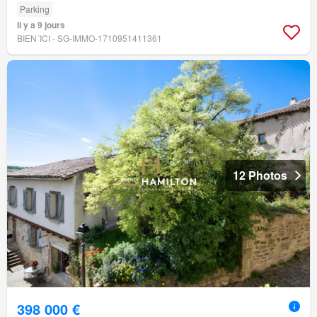
Parking
Il y a 9 jours
BIEN´ICI - SG-IMMO-1710951411361
12 Photos
398 000 €