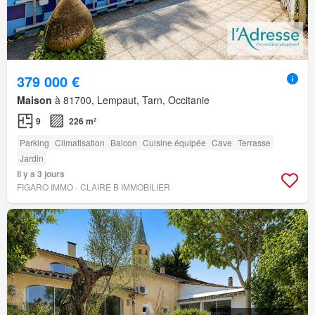
379 000 €
Maison
à 81700, Lempaut, Tarn, Occitanie
9
226 m²
Parking
Climatisation
Balcon
Cuisine équipée
Cave
Terrasse
Jardin
Il y a 3 jours
FIGARO IMMO - CLAIRE B IMMOBILIER