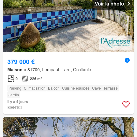
Voir la photo
379 000 €
Maison
à 81700, Lempaut, Tarn, Occitanie
9
226 m²
Parking
Climatisation
Balcon
Cuisine équipée
Cave
Terrasse
Jardin
Il y a 4 jours
BIEN´ICI