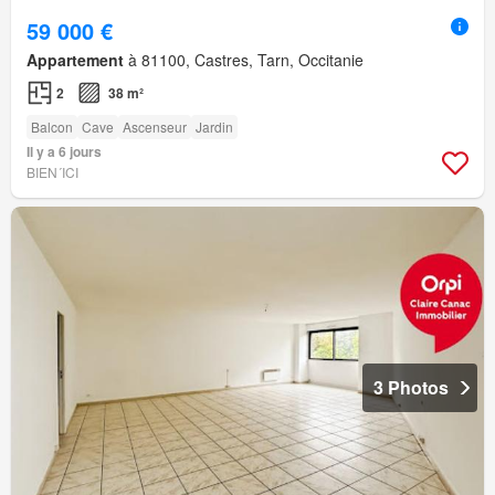
59 000 €
Appartement
à 81100, Castres, Tarn, Occitanie
2
38 m²
Balcon
Cave
Ascenseur
Jardin
Il y a 6 jours
BIEN´ICI
3 Photos