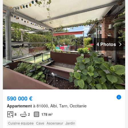
4 Photos
590 000 €
Appartement
à 81000, Albi, Tarn, Occitanie
8
2
178 m²
Cuisine équipée
Cave
Ascenseur
Jardin