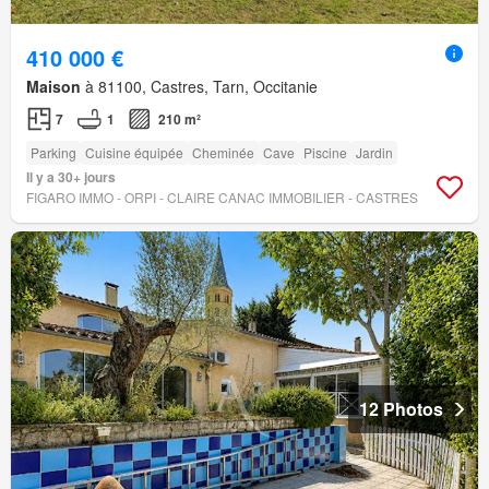
410 000 €
Maison
à 81100, Castres, Tarn, Occitanie
7
1
210 m²
Parking
Cuisine équipée
Cheminée
Cave
Piscine
Jardin
Il y a 30+ jours
FIGARO IMMO - ORPI - CLAIRE CANAC IMMOBILIER - CASTRES
12 Photos