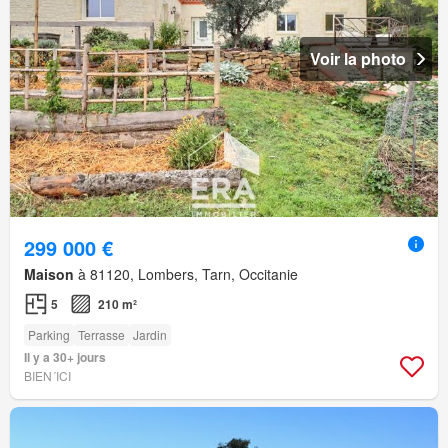
Voir la photo
299 000 €
Maison
à 81120, Lombers, Tarn, Occitanie
5
210 m²
Parking
Terrasse
Jardin
Il y a 30+ jours
BIEN´ICI