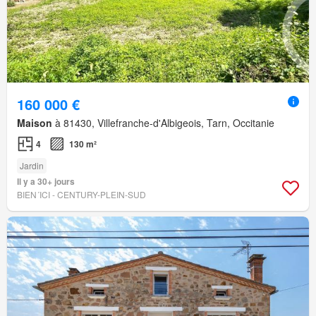
160 000 €
Maison
à 81430, Villefranche-d'Albigeois, Tarn, Occitanie
4
130 m²
Jardin
Il y a 30+ jours
BIEN´ICI - CENTURY-PLEIN-SUD