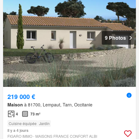
9 Photos
219 000 €
Maison
à 81700, Lempaut, Tarn, Occitanie
4
73 m²
Cuisine équipée
Jardin
Il y a 4 jours
FIGARO IMMO - MAISONS FRANCE CONFORT ALBI