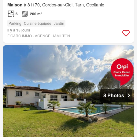
Maison
à 81170, Cordes-sur-Ciel, Tarn, Occitanie
6
200 m²
Parking
Cuisine équipée
Jardin
Il y a 15 jours
FIGARO IMMO - AGENCE HAMILTON
8 Photos