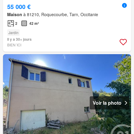
55 000 €
Maison
à 81210, Roquecourbe, Tarn, Occitanie
2
42 m²
Jardin
Il y a 30+ jours
BIEN´ICI
Voir la photo