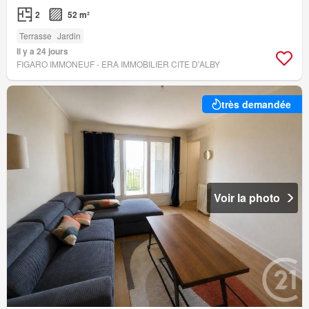
2
52 m²
Terrasse
Jardin
Il y a 24 jours
FIGARO IMMONEUF - ERA IMMOBILIER CITE D'ALBY
très demandée
Voir la photo