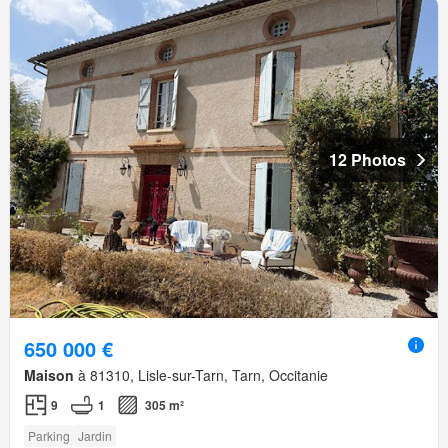
12 Photos
650 000 €
Maison
à 81310, Lisle-sur-Tarn, Tarn, Occitanie
9
1
305 m²
Parking
Jardin