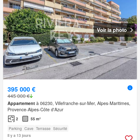
Voir la photo
395 000 €
445 000 €
Appartement
à 06230, Villefranche-sur-Mer, Alpes-Maritimes,
Provence-Alpes-Côte d'Azur
2
55 m²
Parking
Cave
Terrasse
Sécurité
Il y a 13 jours