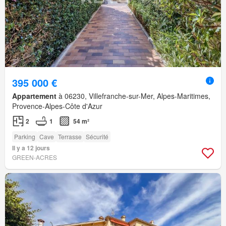
395 000 €
Appartement
à 06230, Villefranche-sur-Mer, Alpes-Maritimes,
Provence-Alpes-Côte d'Azur
2
1
54 m²
Parking
Cave
Terrasse
Sécurité
Il y a 12 jours
GREEN-ACRES