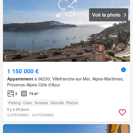
Voir la photo
1 150 000 €
Appartement
à 06230, Villefranche-sur-Mer, Alpes-Maritimes,
Provence-Alpes-Côte d'Azur
3
74 m²
Parking
Cave
Terrasse
Sécurité
Piscine
Il y a 29 jours
SUPERIMMO - SUPERIMMO