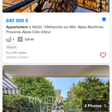
840 000 €
Appartement
à 06230, Villefranche-sur-Mer, Alpes-Maritimes,
Provence-Alpes-Côte d'Azur
1
124 m²
Balcon
Il y a 30+ jours
GREEN-ACRES
4 Photos