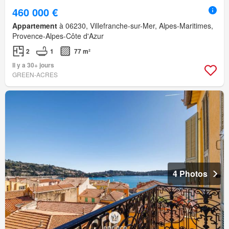
460 000 €
Appartement
à 06230, Villefranche-sur-Mer, Alpes-Maritimes,
Provence-Alpes-Côte d'Azur
2
1
77 m²
Il y a 30+ jours
GREEN-ACRES
4 Photos