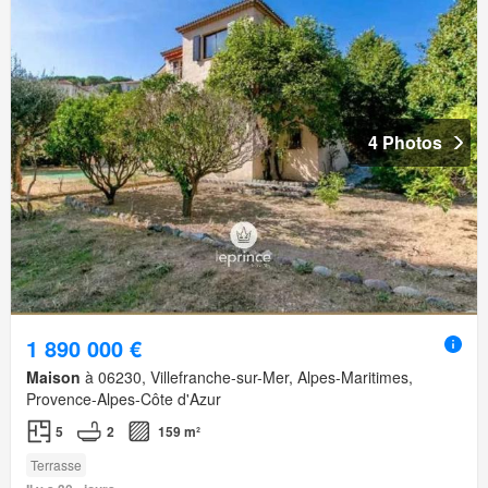
4 Photos
1 890 000 €
Maison
à 06230, Villefranche-sur-Mer, Alpes-Maritimes,
Provence-Alpes-Côte d'Azur
5
2
159 m²
Terrasse