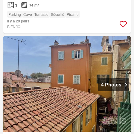
3
74 m²
Parking
Cave
Terrasse
Sécurité
Piscine
Il y a 29 jours
BIEN´ICI
4 Photos