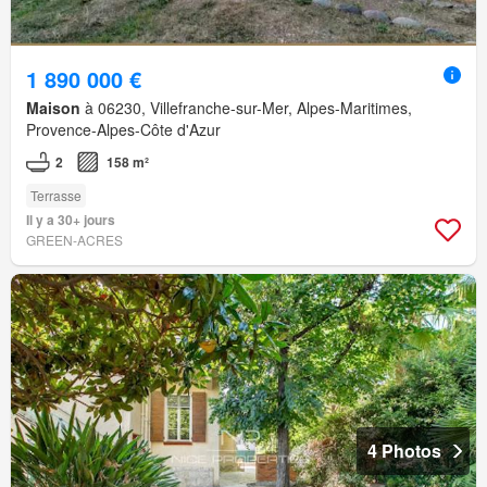
1 890 000 €
Maison
à 06230, Villefranche-sur-Mer, Alpes-Maritimes,
Provence-Alpes-Côte d'Azur
2
158 m²
Terrasse
Il y a 30+ jours
GREEN-ACRES
4 Photos