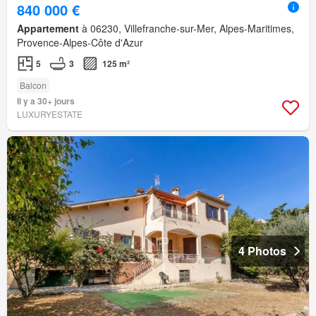
840 000 €
Appartement
à 06230, Villefranche-sur-Mer, Alpes-Maritimes,
Provence-Alpes-Côte d'Azur
5
3
125 m²
Balcon
Il y a 30+ jours
LUXURYESTATE
4 Photos