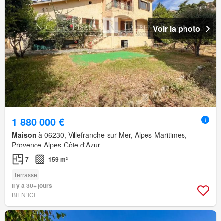
Voir la photo
1 880 000 €
Maison
à 06230, Villefranche-sur-Mer, Alpes-Maritimes,
Provence-Alpes-Côte d'Azur
7
159 m²
Terrasse
Il y a 30+ jours
BIEN´ICI