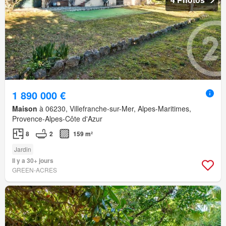
1 890 000 €
Maison
à 06230, Villefranche-sur-Mer, Alpes-Maritimes,
Provence-Alpes-Côte d'Azur
8
2
159 m²
Jardin
Il y a 30+ jours
GREEN-ACRES