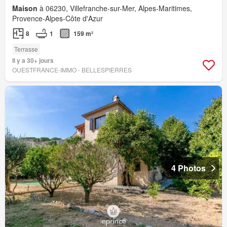
Maison
à 06230, Villefranche-sur-Mer, Alpes-Maritimes,
Provence-Alpes-Côte d'Azur
8
1
159 m²
Terrasse
Il y a 30+ jours
OUESTFRANCE-IMMO - BELLESPIERRES
4 Photos