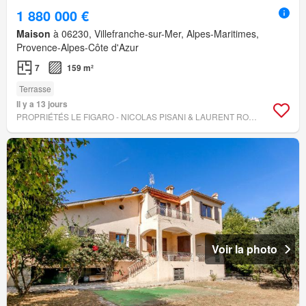
1 880 000 €
Maison
à 06230, Villefranche-sur-Mer, Alpes-Maritimes,
Provence-Alpes-Côte d'Azur
7
159 m²
Terrasse
Il y a 13 jours
PROPRIÉTÉS LE FIGARO - NICOLAS PISANI & LAURENT ROMOR
Voir la photo