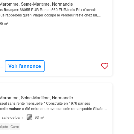
Maromme, Seine-Maritime, Normandie
ns
Bouquet
: 66055 EUR Rente: 560 EUR/mois Prix d'achat:
 rappelons qu'en Viager occupé le vendeur reste chez lui,
roximité de Rouen,
Maromme
, agglomération Ouest de R…
95 m²
Voir l'annonce
GARO IMMO - RENEE COSTES
Maromme, Seine-Maritime, Normandie
seul sans rente mensuelle * Construite en 1976 par ses
 cette
maison
a été entretenue avec un soin remarquable Située
me de La Maine à
Maromme
, dans un environneme…
1
salle de bain
93 m²
uipée
Cave