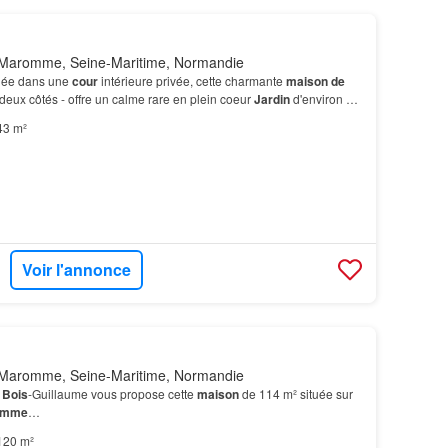
Maromme, Seine-Maritime, Normandie
uée dans une
cour
intérieure privée, cette charmante
maison de
eux côtés - offre un calme rare en plein coeur
Jardin
d'environ 18
- offre un petit extérieur agré…
43 m²
Voir l'annonce
ER
Maromme, Seine-Maritime, Normandie
e
Bois
-Guillaume vous propose cette
maison
de 114 m² située sur
omme
…
120 m²