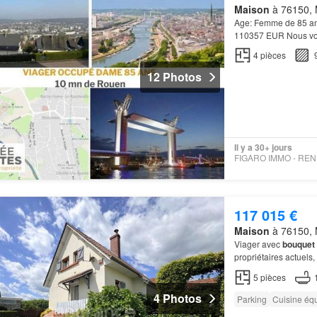
Maison
à 76150, 
Age: Femme de 85 a
110357 EUR Nous vous
Descriptif du bien: P
4
pièces
12 Photos
Il y a 30+ jours
FI
117 015 €
Maison
à 76150, 
Viager avec
bouquet
propriétaires actuels,
dans un quartier cal
5
pièces
4 Photos
Parking
Cuisine éq