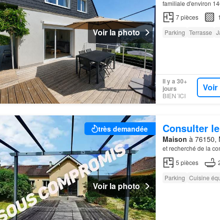
familiale d'environ 
7
pièces
Voir la photo
Parking
Terrasse
J
Il y a 30+
Voir
jours
BIEN´ICI
Consulter le
très demandée
Maison
à 76150, 
et recherché de la 
5
pièces
Parking
Cuisine éq
Voir la photo