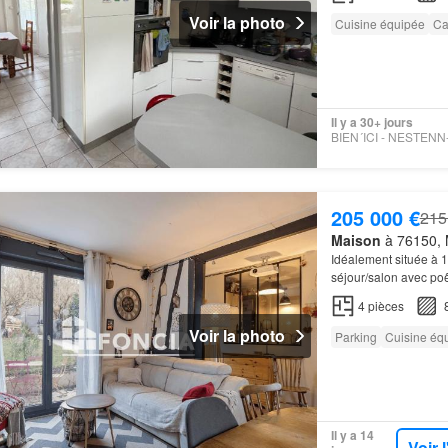
Voir la photo
Cuisine équipée
Ca
Il y a 30+ jours
205 000 €
215
Maison
à 76150, 
Idéalement située à 
séjour/salon avec po
de 213m2 de parcel
4
pièces
Voir la photo
Parking
Cuisine éq
Il y a 14
Voir 