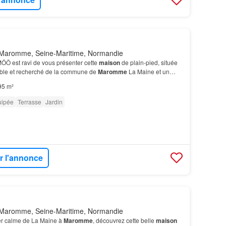
Maromme, Seine-Maritime, Normandie
Ö est ravi de vous présenter cette
maison
de plain-pied, située
ible et recherché de la commune de
Maromme
La Maine et un
 vis-à-vis…
95 m²
uipée
Terrasse
Jardin
r l'annonce
Maromme, Seine-Maritime, Normandie
ier calme de La Maine à
Maromme
, découvrez cette belle
maison