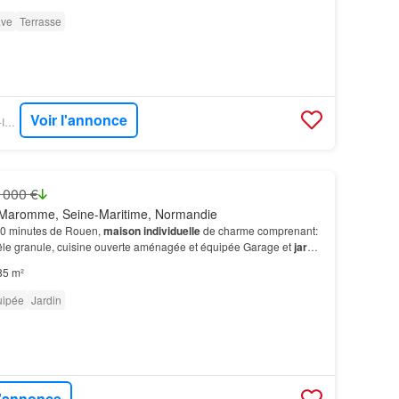
ve
Terrasse
Voir l'annonce
BIEN´ICI - NESTENN-ISNEAUVILLE
 000 €
Maromme, Seine-Maritime, Normandie
10 minutes de Rouen,
maison individuelle
de charme comprenant:
êle granule, cuisine ouverte aménagée et équipée Garage et
jardin
le…
85 m²
uipée
Jardin
l'annonce