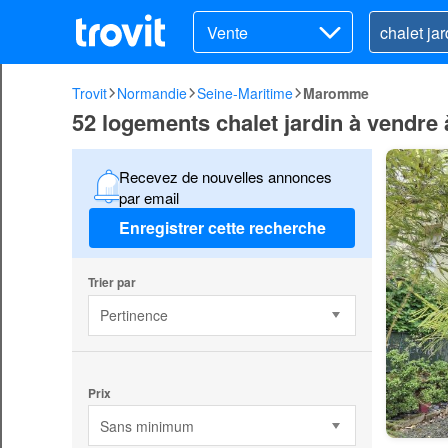
Vente
Trovit
Normandie
Seine-Maritime
Maromme
52 logements chalet jardin à vendr
Recevez de nouvelles annonces
par email
Enregistrer cette recherche
Trier par
Pertinence
Prix
Sans minimum