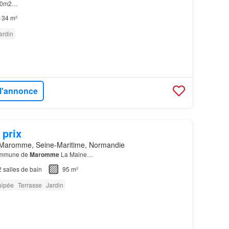
140m2…
134 m²
ardin
 l'annonce
 prix
Maromme, Seine-Maritime, Normandie
commune de
Maromme
La Maine…
2
salles de bain
95 m²
uipée
Terrasse
Jardin