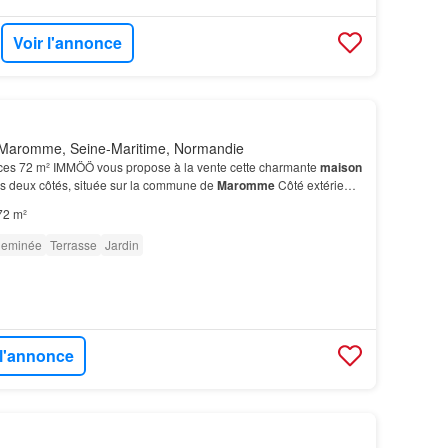
Voir l'annonce
Maromme, Seine-Maritime, Normandie
ces 72 m² IMMÖÖ vous propose à la vente cette charmante
maison
 deux côtés, située sur la commune de
Maromme
Côté extérieur,
'une
cour
à l'avant, ainsi que d'une a…
72 m²
eminée
Terrasse
Jardin
 l'annonce