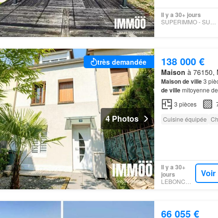
Il y a 30+ jours
SUPERIMMO - SUPERIMMO
138 000 €
très demandée
Maison
à 76150, 
Maison de ville
3 piè
de ville
mitoyenne des
la
maison
dispose d
3
pièces
4 Photos
Cuisine équipée
Ch
Il y a 30+
Voir
jours
LEBONCOIN
66 055 €