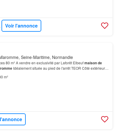
Voir l'annonce
- CAPI
Maromme, Seine-Maritime, Normandie
es 80 m² A vendre en exclusivité par Laforêt Elbeuf
maison de
romme
Idéalement située au pied de l'arrêt TEOR Côté extérieur,
ardin
à l'arrière, comprenant une…
80 m²
 l'annonce