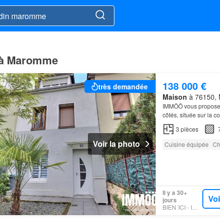
e à Maromme
138 000 €
très demandée
Maison
à 76150, 
IMMÖÖ vous propose 
côtés, située sur la
extérieur, la
maison
d
3
pièces
Voir la photo
Cuisine équipée
Ch
Il y a 30+
Voi
jours
BIEN´ICI - IMMOO