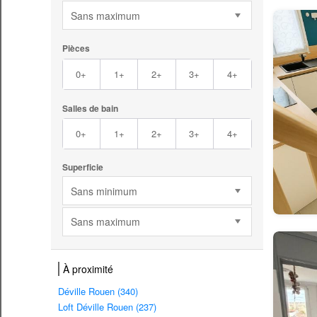
Sans maximum
Pièces
0+
1+
2+
3+
4+
Salles de bain
0+
1+
2+
3+
4+
Superficie
Sans minimum
Sans maximum
À proximité
Déville Rouen (340)
Loft Déville Rouen (237)