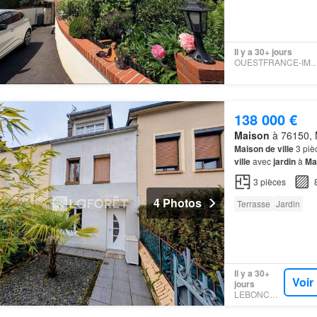
Il y a 30+ jours
OUESTFRANCE-IMMO 
138 000 €
Maison
à 76150, 
Maison de ville
3 pièc
ville
avec
jardin
à
Ma
vous profiterez d'un
j
3
pièces
4 Photos
Terrasse
Jardin
Il y a 30+
Voir
jours
LEBONCOIN