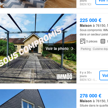
jours
BIEN´ICI
225 000 €
Maison
à 76150, 
Sous compromis: IMMÖ
dans un secteur pais
jardin
verdoyant sans
5
pièces
Voir la photo
Parking
Cuisine éq
Il y a 30+
Voi
jours
BIEN´ICI - IMMOO
278 000 €
Maison
à 76150, 
Située dans le quart