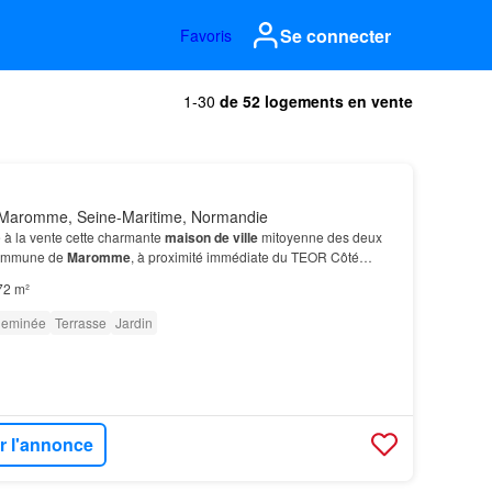
Se connecter
Favoris
1-30
de 52 logements en vente
Maromme, Seine-Maritime, Normandie
à la vente cette charmante
maison de ville
mitoyenne des deux
 commune de
Maromme
, à proximité immédiate du TEOR Côté
ispose d'une
cour
à l'avant, ainsi que d'une a…
72 m²
eminée
Terrasse
Jardin
r l'annonce