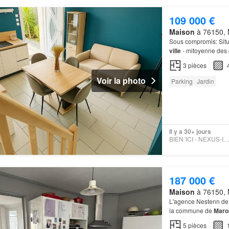
109 000 €
Maison
à 76150, 
Sous compromis: Sit
ville
- mitoyenne des d
m2 - entièrement clos 
3
pièces
Voir la photo
Parking
Jardin
Il y a 30+ jours
BIEN´ICI - NEXUS-IMMOBILI
187 000 €
Maison
à 76150, 
L'agence Nestenn d
la commune de
Mar
5
pièces