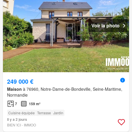
Voir la photo
249 000 €
Maison
à 76960, Notre-Dame-de-Bondeville, Seine-Maritime,
Normandie
7
159 m²
Cuisine équipée
Terrasse
Jardin
Il y a 2 jours
BIEN´ICI - IMMOO