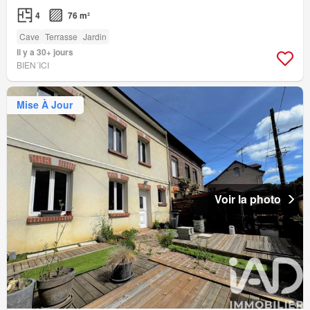
4
76 m²
Cave
Terrasse
Jardin
Il y a 30+ jours
BIEN´ICI
Mise À Jour
Voir la photo