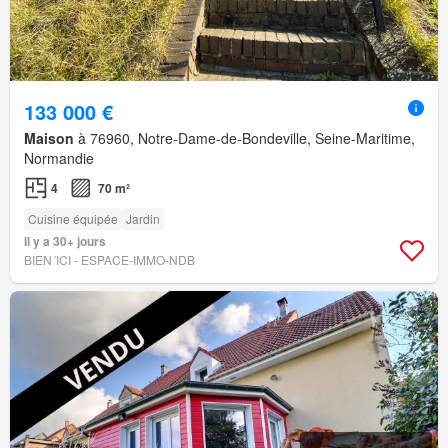
133 000 €
Maison
à 76960, Notre-Dame-de-Bondeville, Seine-Maritime,
Normandie
4
70 m²
Cuisine équipée
Jardin
Il y a 30+ jours
BIEN´ICI - ESPACE-IMMO-NDB