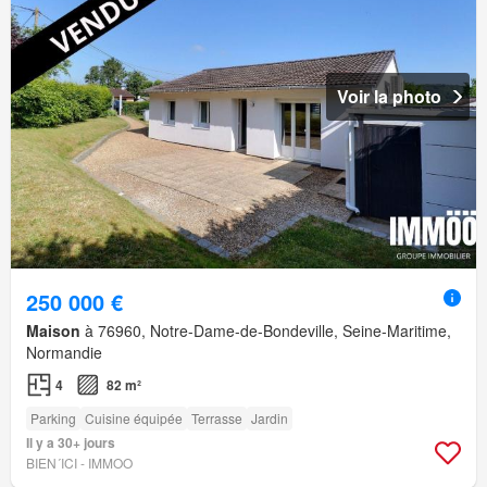
Voir la photo
250 000 €
Maison
à 76960, Notre-Dame-de-Bondeville, Seine-Maritime,
Normandie
4
82 m²
Parking
Cuisine équipée
Terrasse
Jardin
Il y a 30+ jours
BIEN´ICI - IMMOO