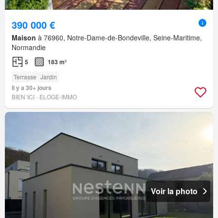
390 000 €
Maison
à 76960, Notre-Dame-de-Bondeville, Seine-Maritime,
Normandie
5
183 m²
Terrasse
Jardin
Il y a 30+ jours
BIEN´ICI - ELOGE-IMMO
Voir la photo