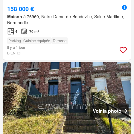
158 000 €
Maison
à 76960, Notre-Dame-de-Bondeville, Seine-Maritime,
Normandie
4
70 m²
Parking
Cuisine équipée
Terrasse
Il y a 1 jour
BIEN´ICI
Voir la photo