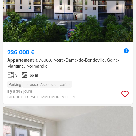
236 000 €
Appartement
à 76960, Notre-Dame-de-Bondeville, Seine-
Maritime, Normandie
3
66 m²
Parking
Terrasse
Ascenseur
Jardin
Il y a 30+ jours
BIEN´ICI - ESPACE-IMMO-MONTVILLE-1