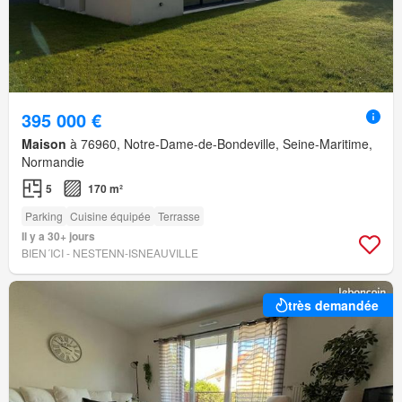
395 000 €
Maison
à 76960, Notre-Dame-de-Bondeville, Seine-Maritime,
Normandie
5
170 m²
Parking
Cuisine équipée
Terrasse
Il y a 30+ jours
BIEN´ICI - NESTENN-ISNEAUVILLE
très demandée