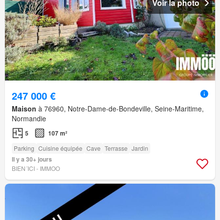
Voir la photo
247 000 €
Maison
à 76960, Notre-Dame-de-Bondeville, Seine-Maritime,
Normandie
5
107 m²
Parking
Cuisine équipée
Cave
Terrasse
Jardin
Il y a 30+ jours
BIEN´ICI - IMMOO