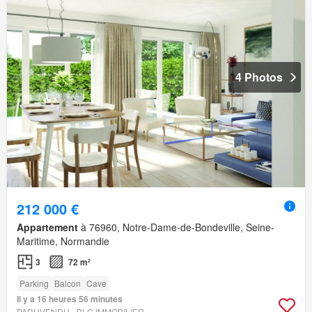
4 Photos
212 000 €
Appartement
à 76960, Notre-Dame-de-Bondeville, Seine-
Maritime, Normandie
3
72 m²
Parking
Balcon
Cave
Il y a 16 heures 56 minutes
PARUVENDU - BLG IMMOBILIER