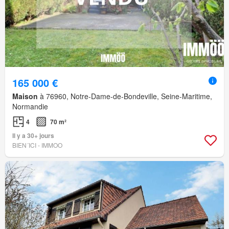
165 000 €
Maison
à 76960, Notre-Dame-de-Bondeville, Seine-Maritime,
Normandie
4
70 m²
Il y a 30+ jours
BIEN´ICI - IMMOO