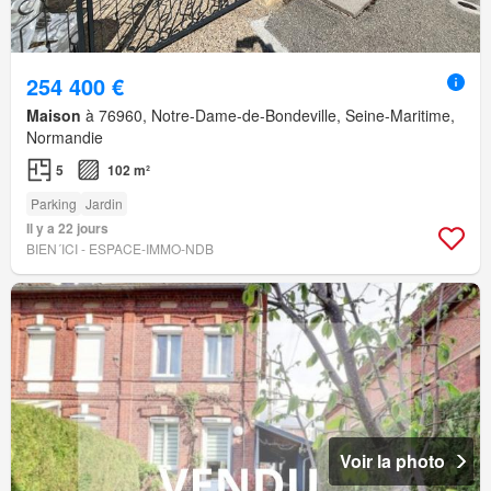
254 400 €
Maison
à 76960, Notre-Dame-de-Bondeville, Seine-Maritime,
Normandie
5
102 m²
Parking
Jardin
Il y a 22 jours
BIEN´ICI - ESPACE-IMMO-NDB
Voir la photo