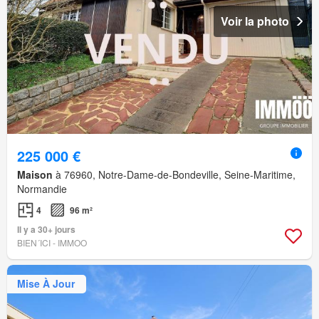
Voir la photo
225 000 €
Maison
à 76960, Notre-Dame-de-Bondeville, Seine-Maritime,
Normandie
4
96 m²
Il y a 30+ jours
BIEN´ICI - IMMOO
Mise À Jour