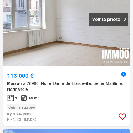
Voir la photo
113 000 €
Maison
à 76960, Notre-Dame-de-Bondeville, Seine-Maritime,
Normandie
3
69 m²
Cuisine équipée
Il y a 30+ jours
BIEN´ICI - IMMOO