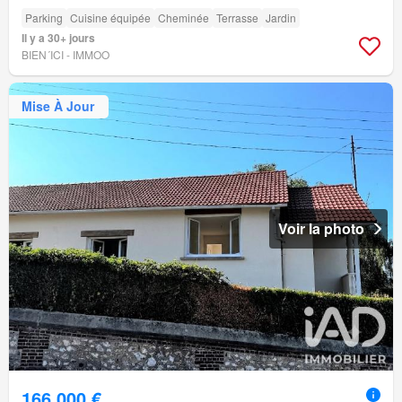
Parking
Cuisine équipée
Cheminée
Terrasse
Jardin
Il y a 30+ jours
BIEN´ICI - IMMOO
Mise À Jour
Voir la photo
166 000 €