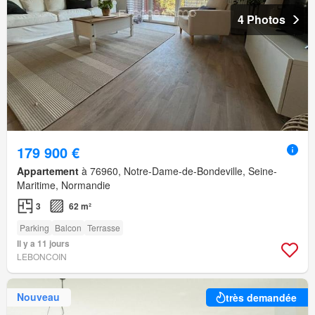
4 Photos
179 900 €
Appartement
à 76960, Notre-Dame-de-Bondeville, Seine-
Maritime, Normandie
3
62 m²
Parking
Balcon
Terrasse
Il y a 11 jours
LEBONCOIN
Nouveau
très demandée