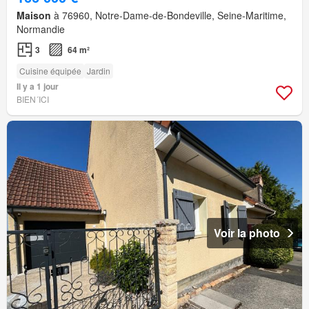
Maison
à 76960, Notre-Dame-de-Bondeville, Seine-Maritime,
Normandie
3
64 m²
Cuisine équipée
Jardin
Il y a 1 jour
BIEN´ICI
Voir la photo