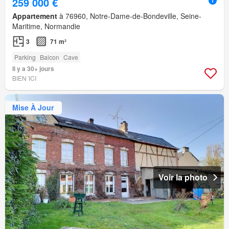
259 000 €
Appartement
à 76960, Notre-Dame-de-Bondeville, Seine-
Maritime, Normandie
3
71 m²
Parking
Balcon
Cave
Il y a 30+ jours
BIEN´ICI
Mise À Jour
Voir la photo