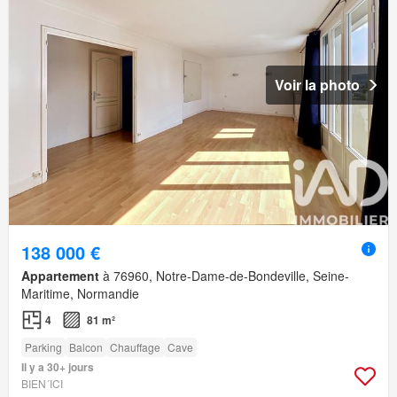
Voir la photo
138 000 €
Appartement
à 76960, Notre-Dame-de-Bondeville, Seine-
Maritime, Normandie
4
81 m²
Parking
Balcon
Chauffage
Cave
Il y a 30+ jours
BIEN´ICI