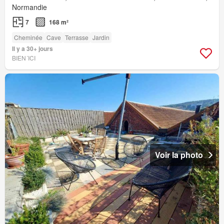
Normandie
7
168 m²
Cheminée
Cave
Terrasse
Jardin
Il y a 30+ jours
BIEN´ICI
Voir la photo