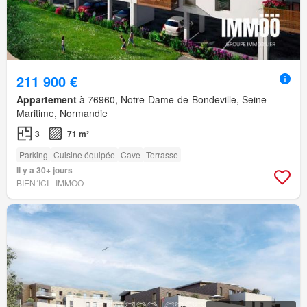
211 900 €
Appartement
à 76960, Notre-Dame-de-Bondeville, Seine-
Maritime, Normandie
3
71 m²
Parking
Cuisine équipée
Cave
Terrasse
Il y a 30+ jours
BIEN´ICI - IMMOO