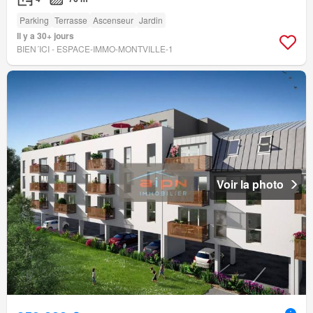
Parking
Terrasse
Ascenseur
Jardin
Il y a 30+ jours
BIEN´ICI - ESPACE-IMMO-MONTVILLE-1
Voir la photo