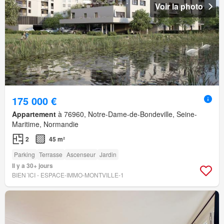
Voir la photo
175 000 €
Appartement
à 76960, Notre-Dame-de-Bondeville, Seine-
Maritime, Normandie
2
45 m²
Parking
Terrasse
Ascenseur
Jardin
Il y a 30+ jours
BIEN´ICI - ESPACE-IMMO-MONTVILLE-1