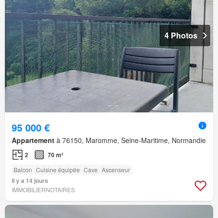
4 Photos
95 000 €
Appartement
à 76150, Maromme, Seine-Maritime, Normandie
2
70 m²
Balcon
Cuisine équipée
Cave
Ascenseur
Il y a 14 jours
IMMOBILIERNOTAIRES