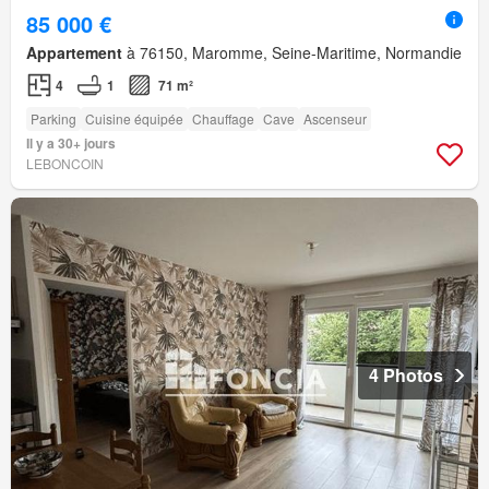
85 000 €
Appartement
à 76150, Maromme, Seine-Maritime, Normandie
4
1
71 m²
Parking
Cuisine équipée
Chauffage
Cave
Ascenseur
Il y a 30+ jours
LEBONCOIN
4 Photos