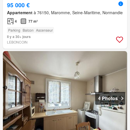
95 000 €
Appartement
à 76150, Maromme, Seine-Maritime, Normandie
4
77 m²
Parking
Balcon
Ascenseur
Il y a 30+ jours
LEBONCOIN
4 Photos