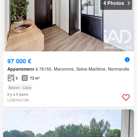
4 Photos
97 000 €
Appartement
à 76150, Maromme, Seine-Maritime, Normandie
3
72 m²
Balcon
Cave
Il y a 5 jours
LEBONCOIN