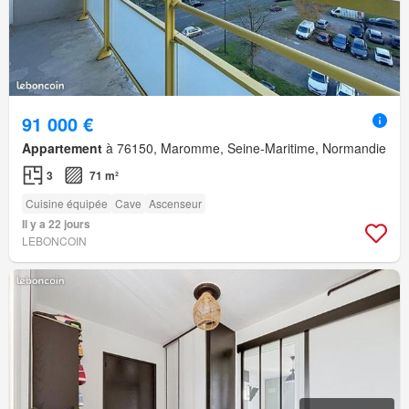
91 000 €
Appartement
à 76150, Maromme, Seine-Maritime, Normandie
3
71 m²
Cuisine équipée
Cave
Ascenseur
Il y a 22 jours
LEBONCOIN