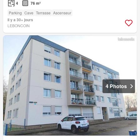
4
76 m²
Parking
Cave
Terrasse
Ascenseur
Il y a 30+ jours
LEBONCOIN
4 Photos