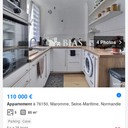
4 Photos
110 000 €
Appartement
à 76150, Maromme, Seine-Maritime, Normandie
5
85 m²
Parking
Cave
Il y a 29 jours