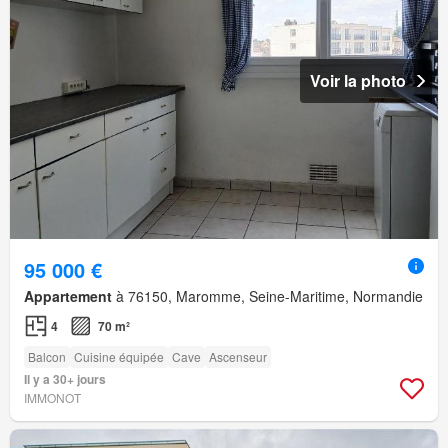
Voir la photo
95 000 €
Appartement
à 76150, Maromme, Seine-Maritime, Normandie
4
70 m²
Balcon
Cuisine équipée
Cave
Ascenseur
Il y a 30+ jours
IMMONOT