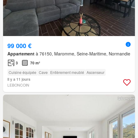
99 000 €
Appartement
à 76150, Maromme, Seine-Maritime, Normandie
3
70 m²
Cuisine équipée
Cave
Entièrement meublé
Ascenseur
Il y a 11 jours
LEBONCOIN