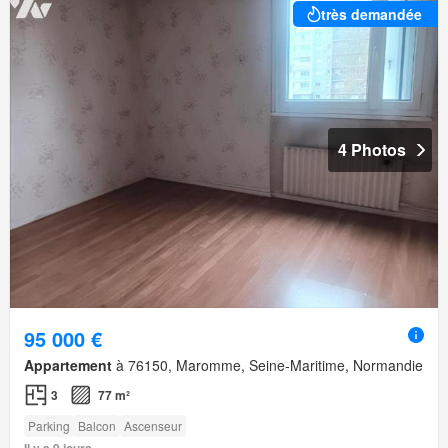
très demandée
4 Photos
95 000 €
Appartement
à 76150, Maromme, Seine-Maritime, Normandie
3
77 m²
Parking
Balcon
Ascenseur