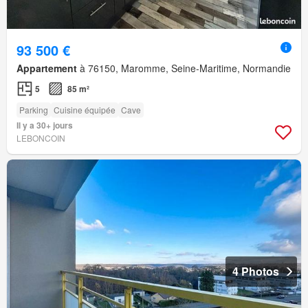
93 500 €
Appartement
à 76150, Maromme, Seine-Maritime, Normandie
5
85 m²
Parking
Cuisine équipée
Cave
Il y a 30+ jours
LEBONCOIN
4 Photos