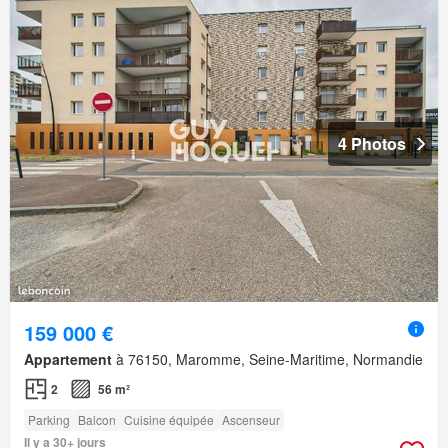
4 Photos
159 000 €
Appartement
à 76150, Maromme, Seine-Maritime, Normandie
2
56 m²
Parking
Balcon
Cuisine équipée
Ascenseur
Il y a 30+ jours