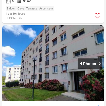
5
93 m²
Balcon
Cave
Terrasse
Ascenseur
Il y a 30+ jours
LEBONCOIN
4 Photos