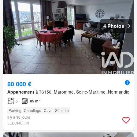
4 Photos
80 000 €
Appartement
à 76150, Maromme, Seine-Maritime, Normandie
5
85 m²
Parking
Chauffage
Cave
Sécurité
Il y a 10 jours
LEBONCOIN