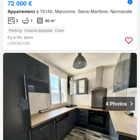
72 000 €
Appartement
à 76150, Maromme, Seine-Maritime, Normandie
3
1
60 m²
Parking
Cuisine équipée
Cave
Il y a 30+ jours
LEBONCOIN
4 Photos