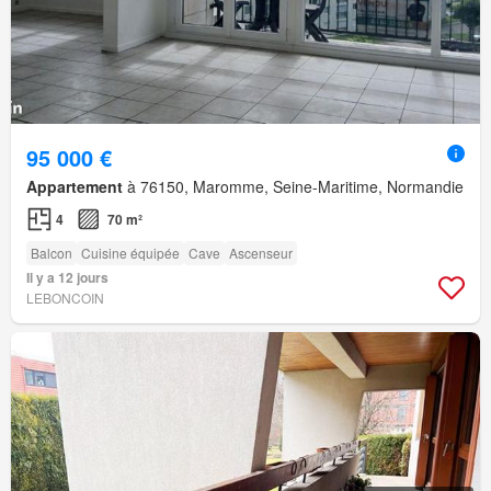
95 000 €
Appartement
à 76150, Maromme, Seine-Maritime, Normandie
4
70 m²
Balcon
Cuisine équipée
Cave
Ascenseur
Il y a 12 jours
LEBONCOIN