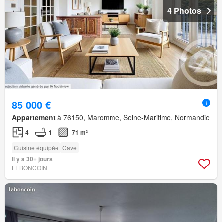
4 Photos
85 000 €
Appartement
à 76150, Maromme, Seine-Maritime, Normandie
4
1
71 m²
Cuisine équipée
Cave
Il y a 30+ jours
LEBONCOIN