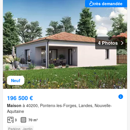
très demandée
4 Photos
Neuf
196 500 €
Maison
à 40200, Pontenx-les-Forges, Landes, Nouvelle-
Aquitaine
3
70 m²
Parking
Jardin