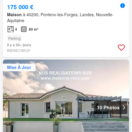
175 000 €
Maison
à 40200, Pontenx-les-Forges, Landes, Nouvelle-
Aquitaine
4
80 m²
Parking
Il y a 30+ jours
BIENICI NEUF
Mise À Jour
10 Photos