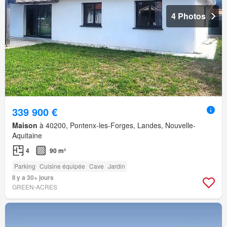
4 Photos
339 900 €
Maison
à 40200, Pontenx-les-Forges, Landes, Nouvelle-
Aquitaine
4
90 m²
Parking
Cuisine équipée
Cave
Jardin
Il y a 30+ jours
GREEN-ACRES