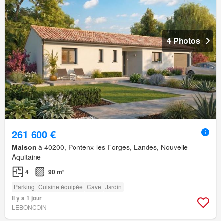
4 Photos
261 600 €
Maison
à 40200, Pontenx-les-Forges, Landes, Nouvelle-
Aquitaine
4
90 m²
Parking
Cuisine équipée
Cave
Jardin
Il y a 1 jour
LEBONCOIN