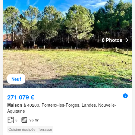
6 Photos
Neuf
271 079 €
Maison
à 40200, Pontenx-les-Forges, Landes, Nouvelle-
Aquitaine
5
96 m²
Cuisine équipée
Terrasse