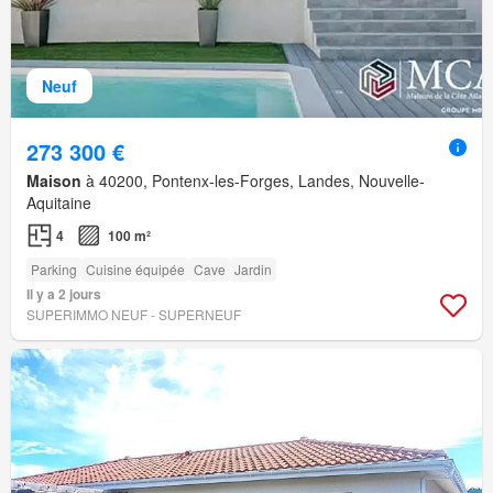
Neuf
273 300 €
Maison
à 40200, Pontenx-les-Forges, Landes, Nouvelle-
Aquitaine
4
100 m²
Parking
Cuisine équipée
Cave
Jardin
Il y a 2 jours
SUPERIMMO NEUF - SUPERNEUF