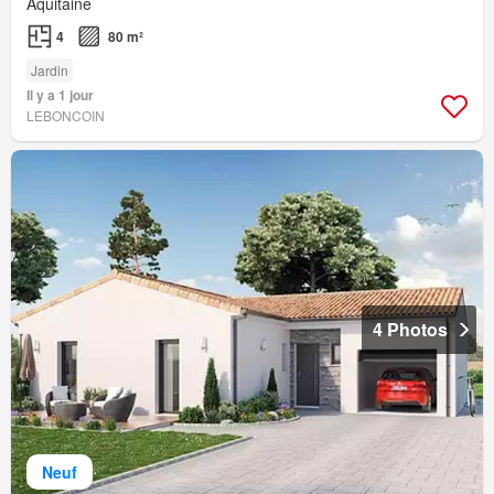
Aquitaine
4
80 m²
Jardin
Il y a 1 jour
LEBONCOIN
4 Photos
Neuf