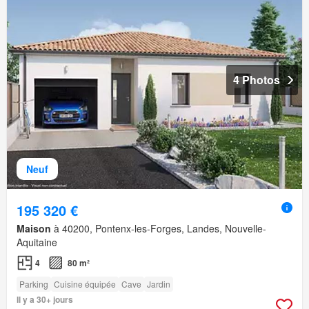
4 Photos
Neuf
195 320 €
Maison
à 40200, Pontenx-les-Forges, Landes, Nouvelle-
Aquitaine
4
80 m²
Parking
Cuisine équipée
Cave
Jardin
Il y a 30+ jours