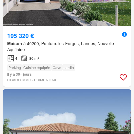
195 320 €
Maison
à 40200, Pontenx-les-Forges, Landes, Nouvelle-
Aquitaine
4
80 m²
Parking
Cuisine équipée
Cave
Jardin
Il y a 30+ jours
FIGARO IMMO - PRIMEA DAX