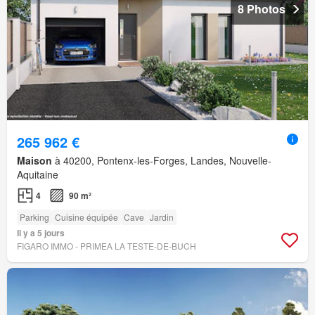
8 Photos
265 962 €
Maison
à 40200, Pontenx-les-Forges, Landes, Nouvelle-
Aquitaine
4
90 m²
Parking
Cuisine équipée
Cave
Jardin
Il y a 5 jours
FIGARO IMMO - PRIMEA LA TESTE-DE-BUCH