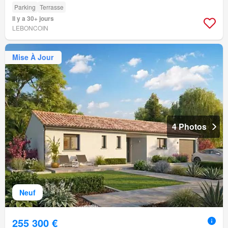
Parking
Terrasse
Il y a 30+ jours
LEBONCOIN
Mise À Jour
4 Photos
Neuf
255 300 €