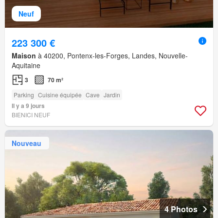
Neuf
223 300 €
Maison
à 40200, Pontenx-les-Forges, Landes, Nouvelle-
Aquitaine
3
70 m²
Parking
Cuisine équipée
Cave
Jardin
Il y a 9 jours
BIENICI NEUF
Nouveau
4 Photos