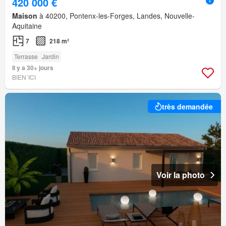
420 000 €
Maison
à 40200, Pontenx-les-Forges, Landes, Nouvelle-
Aquitaine
7
218 m²
Terrasse
Jardin
Il y a 30+ jours
BIEN´ICI
très demandée
Voir la photo