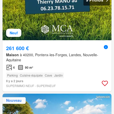
Neuf
261 600 €
Maison
à 40200, Pontenx-les-Forges, Landes, Nouvelle-
Aquitaine
4
90 m²
Parking
Cuisine équipée
Cave
Jardin
Il y a 2 jours
SUPERIMMO NEUF - SUPERNEUF
Nouveau