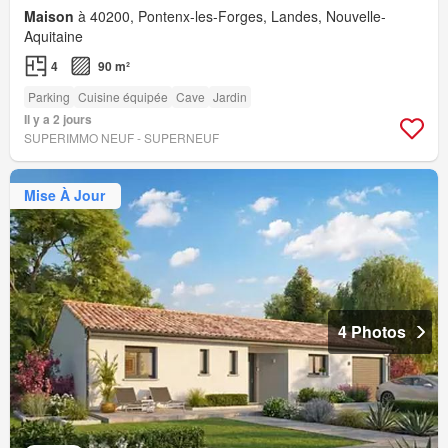
Maison
à 40200, Pontenx-les-Forges, Landes, Nouvelle-
Aquitaine
4
90 m²
Parking
Cuisine équipée
Cave
Jardin
Il y a 2 jours
SUPERIMMO NEUF - SUPERNEUF
Mise À Jour
4 Photos