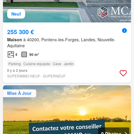
Neuf
255 300 €
Maison
à 40200, Pontenx-les-Forges, Landes, Nouvelle-
Aquitaine
4
90 m²
Parking
Cuisine équipée
Cave
Jardin
Il y a 2 jours
SUPERIMMO NEUF - SUPERNEUF
Mise À Jour
9 Photos