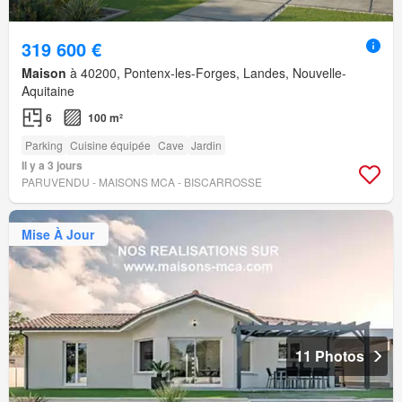
319 600 €
Maison
à 40200, Pontenx-les-Forges, Landes, Nouvelle-
Aquitaine
6
100 m²
Parking
Cuisine équipée
Cave
Jardin
Il y a 3 jours
PARUVENDU - MAISONS MCA - BISCARROSSE
Mise À Jour
11 Photos