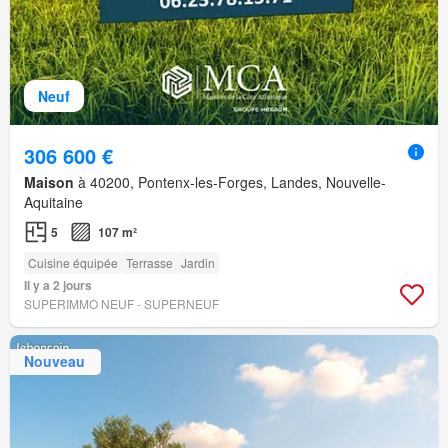
Neuf
306 600 €
Maison
à 40200, Pontenx-les-Forges, Landes, Nouvelle-
Aquitaine
5
107 m²
Cuisine équipée
Terrasse
Jardin
Il y a 2 jours
SUPERIMMO NEUF - SUPERNEUF
Nouveau