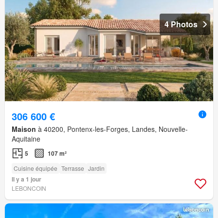
4 Photos
306 600 €
Maison
à 40200, Pontenx-les-Forges, Landes, Nouvelle-
Aquitaine
5
107 m²
Cuisine équipée
Terrasse
Jardin
Il y a 1 jour
LEBONCOIN