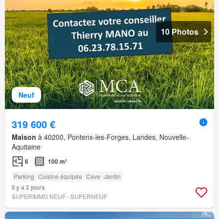
10 Photos
Neuf
319 600 €
Maison
à 40200, Pontenx-les-Forges, Landes, Nouvelle-
Aquitaine
6
100 m²
Parking
Cuisine équipée
Cave
Jardin
Il y a 2 jours
SUPERIMMO NEUF - SUPERNEUF