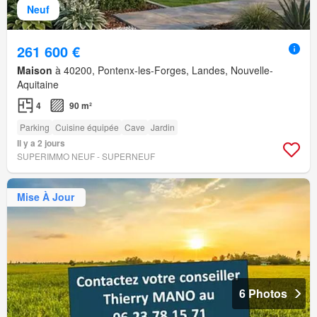
Neuf
261 600 €
Maison
à 40200, Pontenx-les-Forges, Landes, Nouvelle-
Aquitaine
4
90 m²
Parking
Cuisine équipée
Cave
Jardin
Il y a 2 jours
SUPERIMMO NEUF - SUPERNEUF
Mise À Jour
6 Photos