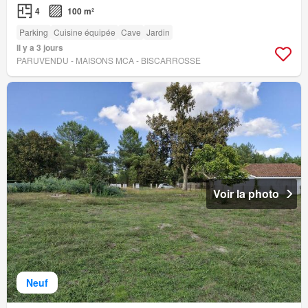
4
100 m²
Parking
Cuisine équipée
Cave
Jardin
Il y a 3 jours
PARUVENDU - MAISONS MCA - BISCARROSSE
Voir la photo
Neuf