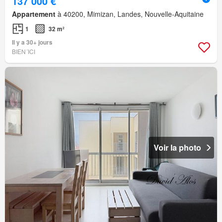
137 000 €
Appartement
à 40200, Mimizan, Landes, Nouvelle-Aquitaine
1
32 m²
Il y a 30+ jours
BIEN´ICI
Voir la photo