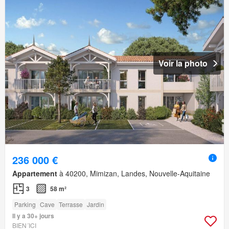
Voir la photo
236 000 €
Appartement
à 40200, Mimizan, Landes, Nouvelle-Aquitaine
3
58 m²
Parking
Cave
Terrasse
Jardin
Il y a 30+ jours
BIEN´ICI