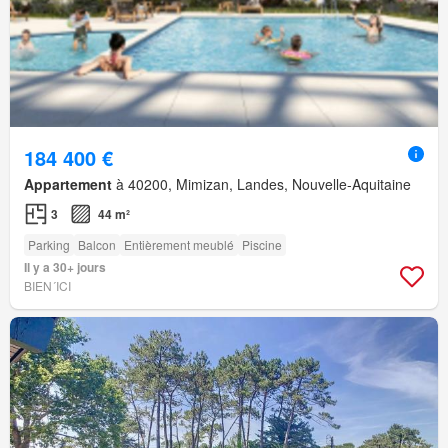
184 400 €
Appartement
à 40200, Mimizan, Landes, Nouvelle-Aquitaine
3
44 m²
Parking
Balcon
Entièrement meublé
Piscine
Il y a 30+ jours
BIEN´ICI