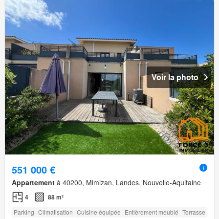
Voir la photo
551 000 €
Appartement
à 40200, Mimizan, Landes, Nouvelle-Aquitaine
4
88 m²
Parking
Climatisation
Cuisine équipée
Entièrement meublé
Terrasse