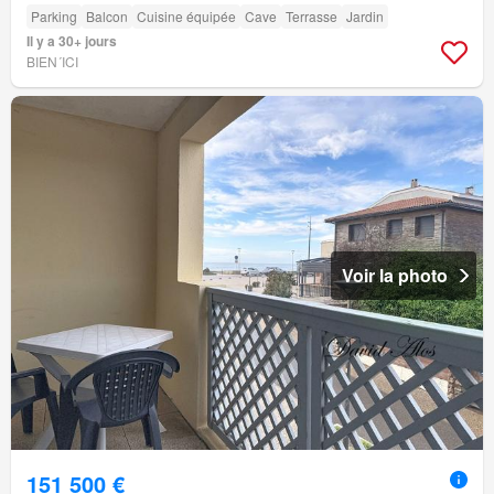
Parking
Balcon
Cuisine équipée
Cave
Terrasse
Jardin
Il y a 30+ jours
BIEN´ICI
Voir la photo
151 500 €