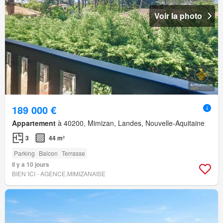
Voir la photo
189 000 €
Appartement
à 40200, Mimizan, Landes, Nouvelle-Aquitaine
3
44 m²
Parking
Balcon
Terrasse
Il y a 10 jours
BIEN´ICI - AGENCE.MIMIZANAISE