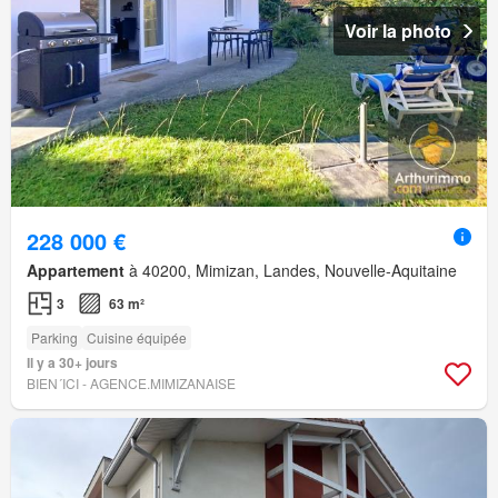
Voir la photo
228 000 €
Appartement
à 40200, Mimizan, Landes, Nouvelle-Aquitaine
3
63 m²
Parking
Cuisine équipée
Il y a 30+ jours
BIEN´ICI - AGENCE.MIMIZANAISE