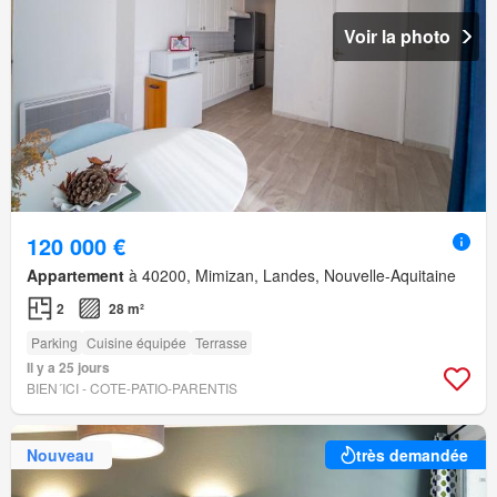
Voir la photo
120 000 €
Appartement
à 40200, Mimizan, Landes, Nouvelle-Aquitaine
2
28 m²
Parking
Cuisine équipée
Terrasse
Il y a 25 jours
BIEN´ICI - COTE-PATIO-PARENTIS
Nouveau
très demandée