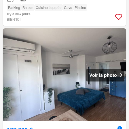
Parking
Balcon
Cuisine équipée
Cave
Piscine
Il y a 30+ jours
BIEN´ICI
Voir la photo