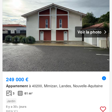
Voir la photo
249 000 €
Appartement
à 40200, Mimizan, Landes, Nouvelle-Aquitaine
3
61 m²
Jardin
Il y a 30+ jours
BIEN´ICI