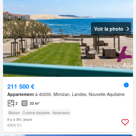
Voir la photo
211 500 €
Appartement
à 40200, Mimizan, Landes, Nouvelle-Aquitaine
2
33 m²
Balcon
Cuisine équipée
Ascenseur
Il y a 30+ jours
BIEN´ICI