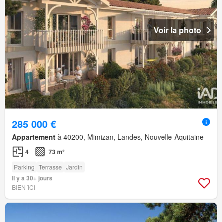
Voir la photo
285 000 €
Appartement
à 40200, Mimizan, Landes, Nouvelle-Aquitaine
4
73 m²
Parking
Terrasse
Jardin
Il y a 30+ jours
BIEN´ICI