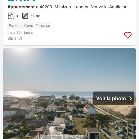
Appartement
à 40200, Mimizan, Landes, Nouvelle-Aquitaine
3
56 m²
Parking
Cave
Terrasse
Il y a 30+ jours
BIEN´ICI
Voir la photo