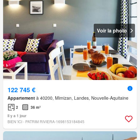
Voir la photo
122 745 €
Appartement
à 40200, Mimizan, Landes, Nouvelle-Aquitaine
2
36 m²
Il y a 1 jour
BIEN´ICI - PATRIM RIVIERA-1698153184845