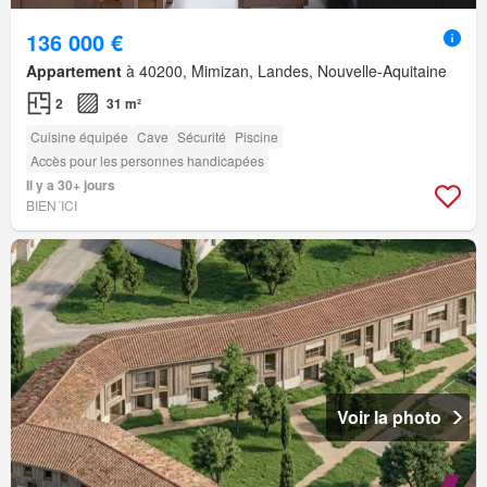
136 000 €
Appartement
à 40200, Mimizan, Landes, Nouvelle-Aquitaine
2
31 m²
Cuisine équipée
Cave
Sécurité
Piscine
Accès pour les personnes handicapées
Il y a 30+ jours
BIEN´ICI
Voir la photo