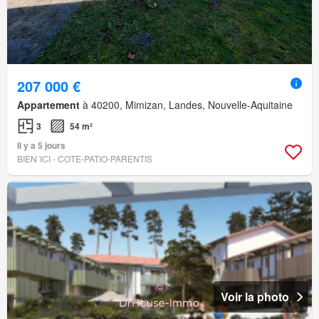
207 000 €
Appartement
à 40200, Mimizan, Landes, Nouvelle-Aquitaine
3
54 m²
Il y a 5 jours
BIEN´ICI - COTE-PATIO-PARENTIS
Voir la photo