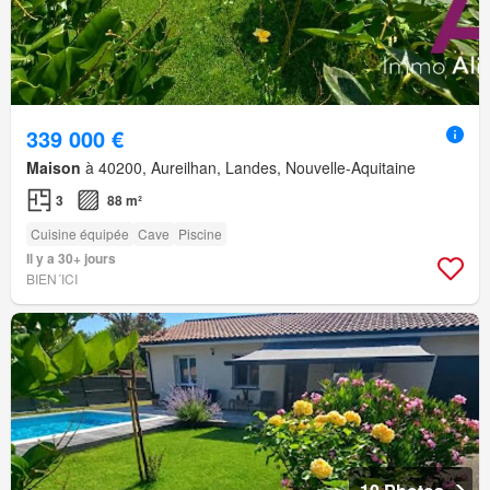
339 000 €
Maison
à 40200, Aureilhan, Landes, Nouvelle-Aquitaine
3
88 m²
Cuisine équipée
Cave
Piscine
Il y a 30+ jours
BIEN´ICI