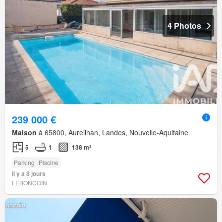
4 Photos
239 000 €
Maison
à 65800, Aureilhan, Landes, Nouvelle-Aquitaine
5
1
138 m²
Parking
Piscine
Il y a 8 jours
LEBONCOIN