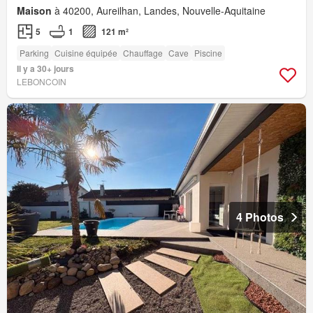
Maison
à 40200, Aureilhan, Landes, Nouvelle-Aquitaine
5
1
121 m²
Parking
Cuisine équipée
Chauffage
Cave
Piscine
Il y a 30+ jours
LEBONCOIN
4 Photos