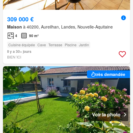
309 000 €
Maison
à 40200, Aureilhan, Landes, Nouvelle-Aquitaine
4
90 m²
Cuisine équipée
Cave
Terrasse
Piscine
Jardin
Il y a 30+ jours
BIEN´ICI
très demandée
Voir la photo