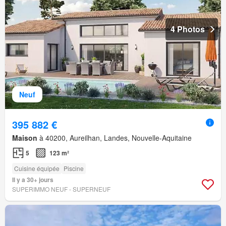
4 Photos
Neuf
395 882 €
Maison
à 40200, Aureilhan, Landes, Nouvelle-Aquitaine
5
123 m²
Cuisine équipée
Piscine
Il y a 30+ jours
SUPERIMMO NEUF - SUPERNEUF