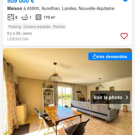
509 000 €
Maison
à 65800, Aureilhan, Landes, Nouvelle-Aquitaine
6
1
175 m²
Parking
Cuisine équipée
Piscine
Il y a 30+ jours
LEBONCOIN
très demandée
Voir la photo