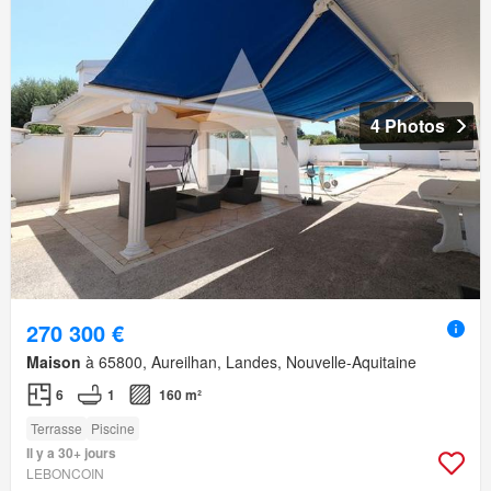
4 Photos
270 300 €
Maison
à 65800, Aureilhan, Landes, Nouvelle-Aquitaine
6
1
160 m²
Terrasse
Piscine
Il y a 30+ jours
LEBONCOIN