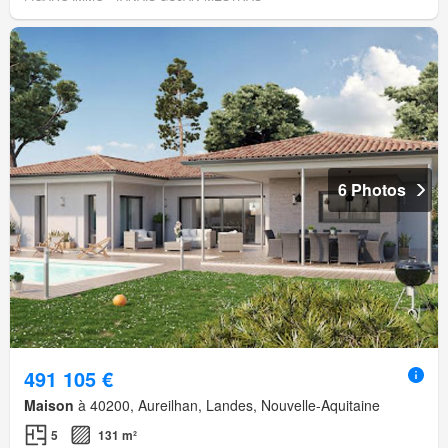
6 Photos
491 105 €
Maison
à 40200, Aureilhan, Landes, Nouvelle-Aquitaine
5
131 m²