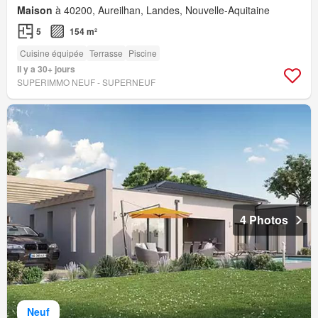
Maison
à 40200, Aureilhan, Landes, Nouvelle-Aquitaine
5
154 m²
Cuisine équipée
Terrasse
Piscine
Il y a 30+ jours
SUPERIMMO NEUF - SUPERNEUF
4 Photos
Neuf