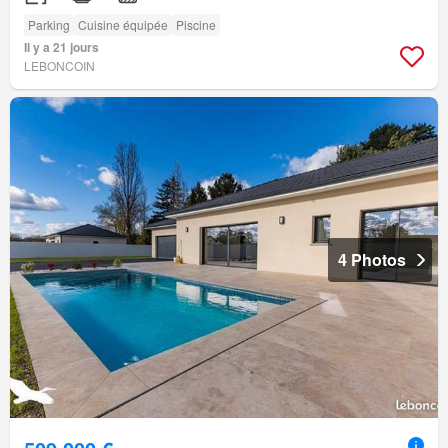
Parking
Cuisine équipée
Piscine
Il y a 21 jours
LEBONCOIN
4 Photos