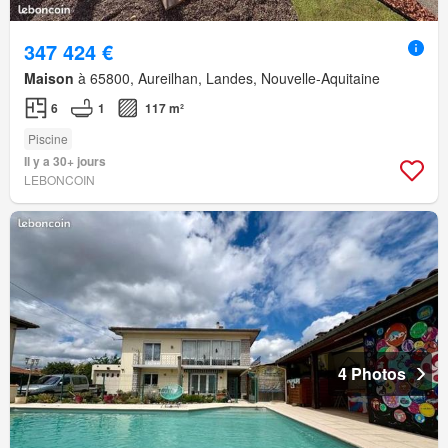
347 424 €
Maison
à 65800, Aureilhan, Landes, Nouvelle-Aquitaine
6
1
117 m²
Piscine
Il y a 30+ jours
LEBONCOIN
4 Photos