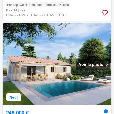
Parking
Cuisine équipée
Terrasse
Piscine
Il y a 14 jours
FIGARO IMMO - TANAIS GUJAN-MESTRAS
Voir la photo
Neuf
248 000 €