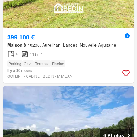
399 100 €
Maison
à 40200, Aureilhan, Landes, Nouvelle-Aquitaine
4
115 m²
Parking
Cave
Terrasse
Piscine
Il y a 30+ jours
GOFLINT - CABINET BEDIN - MIMIZAN
6 Photos