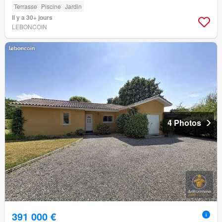
Terrasse
Piscine
Jardin
Il y a 30+ jours
LEBONCOIN
4 Photos
391 000 €