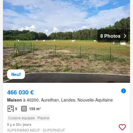
8 Photos
Neuf
466 030 €
Maison
à 40200, Aureilhan, Landes, Nouvelle-Aquitaine
5
155 m²
Cuisine équipée
Piscine
Il y a 30+ jours
SUPERIMMO NEUF - SUPERNEUF