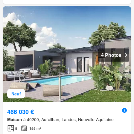
4 Photos
Neuf
466 030 €
Maison
à 40200, Aureilhan, Landes, Nouvelle-Aquitaine
5
155 m²