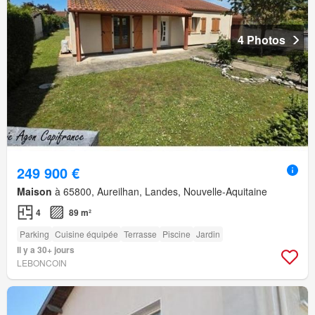
4 Photos
249 900 €
Maison
à 65800, Aureilhan, Landes, Nouvelle-Aquitaine
4
89 m²
Parking
Cuisine équipée
Terrasse
Piscine
Jardin
Il y a 30+ jours
LEBONCOIN