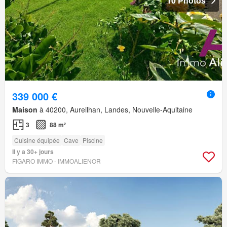
10 Photos
339 000 €
Maison
à 40200, Aureilhan, Landes, Nouvelle-Aquitaine
3
88 m²
Cuisine équipée
Cave
Piscine
Il y a 30+ jours
FIGARO IMMO - IMMOALIENOR