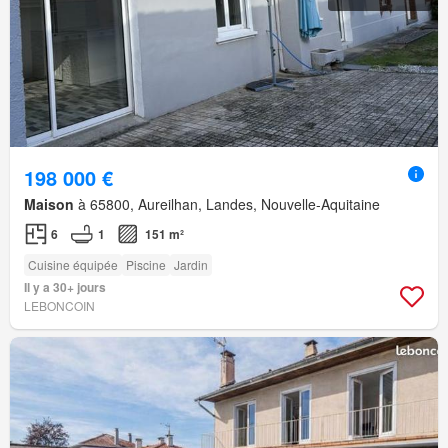
198 000 €
Maison
à 65800, Aureilhan, Landes, Nouvelle-Aquitaine
6
1
151 m²
Cuisine équipée
Piscine
Jardin
Il y a 30+ jours
LEBONCOIN