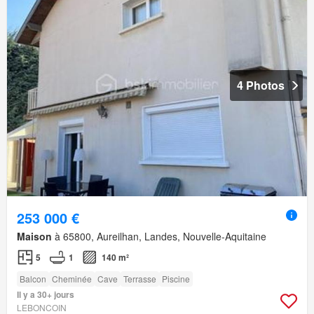
4 Photos
253 000 €
Maison
à 65800, Aureilhan, Landes, Nouvelle-Aquitaine
5
1
140 m²
Balcon
Cheminée
Cave
Terrasse
Piscine
Il y a 30+ jours
LEBONCOIN