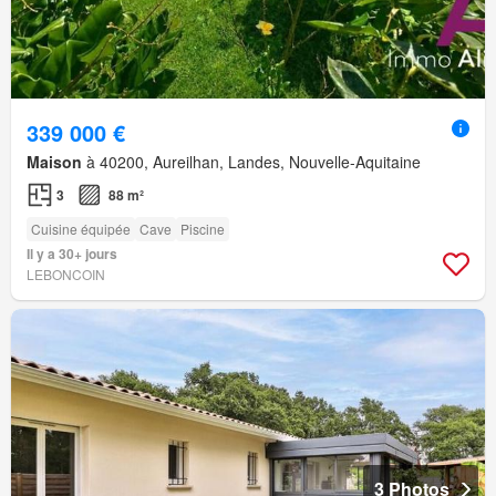
339 000 €
Maison
à 40200, Aureilhan, Landes, Nouvelle-Aquitaine
3
88 m²
Cuisine équipée
Cave
Piscine
Il y a 30+ jours
LEBONCOIN
3 Photos