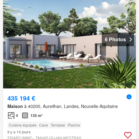
6 Photos
435 194 €
Maison
à 40200, Aureilhan, Landes, Nouvelle-Aquitaine
4
135 m²
Cuisine équipée
Cave
Terrasse
Piscine
Il y a 14 jours
FIGARO IMMO - TANAIS GUJAN-MESTRAS