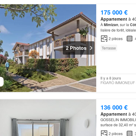
175 000 €
Appartement
à 40
À
Mimizan
, sur la
Côt
lisière de forêt, idéa
conjugue la sérénité
2
pièces
2 Photos
Terrasse
Il y a 8 jours
136 000 €
Appartement
à 40
GOSSELIN IMMOBILIER
surface de 32,40 m² s
2
pièces