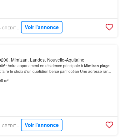
Voir l'annonce
FIGARO IMMONEUF - CREDIT AGRICOLE IMMOBILIER PROMOTION
200, Mimizan, Landes, Nouvelle-Aquitaine
000€* Votre appartement en résidence principale à
Mimizan
-
plage
st faire le choix d’un quotidien bercé par l’océan Une adresse rare
orêt Idéalement située à l’entr…
58 m²
Voir l'annonce
FIGARO IMMONEUF - CREDIT AGRICOLE IMMOBILIER PROMOTION