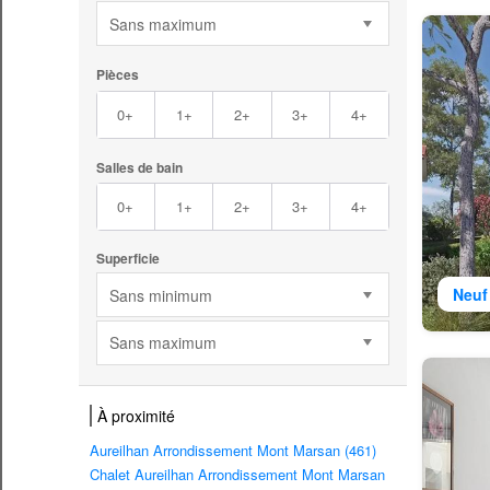
Sans maximum
Pièces
0+
1+
2+
3+
4+
Salles de bain
0+
1+
2+
3+
4+
Superficie
Neuf
Sans minimum
Sans maximum
À proximité
Aureilhan Arrondissement Mont Marsan (461)
Chalet Aureilhan Arrondissement Mont Marsan