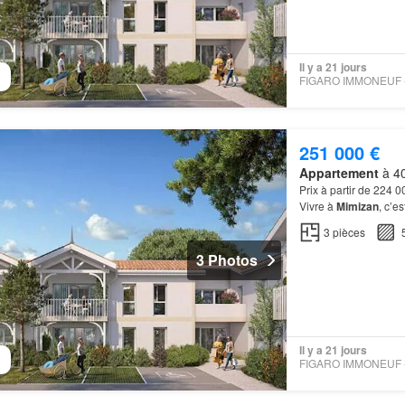
Il y a 21 jours
251 000 €
Appartement
à 40
Prix à partir de 224 
Vivre à
Mimizan
, c’e
entre
plage
, lac et f
3
pièces
3 Photos
Il y a 21 jours