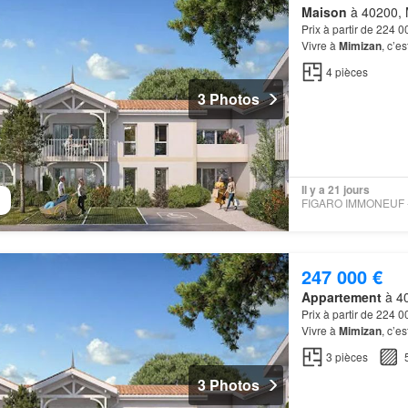
Maison
à 40200, 
Prix à partir de 224 
Vivre à
Mimizan
, c’e
entre
plage
, lac et f
4
pièces
3 Photos
Il y a 21 jours
247 000 €
Appartement
à 40
Prix à partir de 224 
Vivre à
Mimizan
, c’e
entre
plage
, lac et f
3
pièces
3 Photos