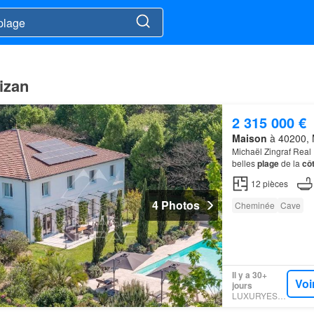
izan
2 315 000 €
Maison
à 40200, 
Michaël Zingraf Real 
belles
plage
de la
cô
12
pièces
4 Photos
Cheminée
Cave
Il y a 30+
Voi
jours
LUXURYESTATE