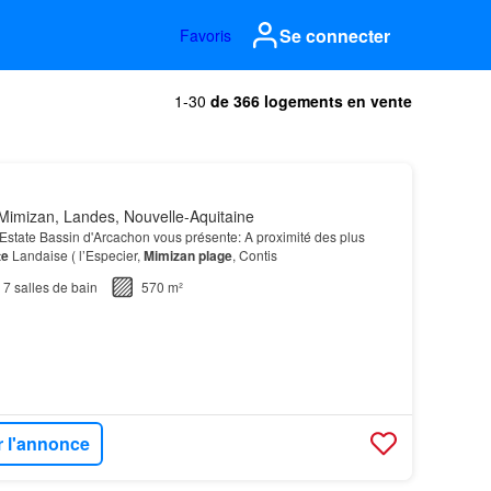
Se connecter
Favoris
1-30
de 366 logements en vente
Mimizan, Landes, Nouvelle-Aquitaine
Estate Bassin d'Arcachon vous présente: A proximité des plus
te
Landaise ( l’Especier,
Mimizan
plage
, Contis
7
salles de bain
570 m²
r l'annonce