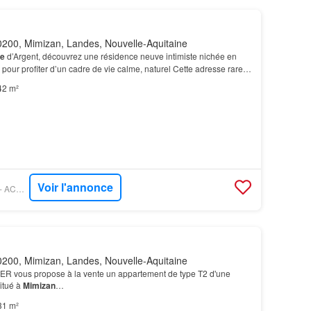
200, Mimizan, Landes, Nouvelle-Aquitaine
e
d’Argent, découvrez une résidence neuve intimiste nichée en
le pour profiter d’un cadre de vie calme, naturel Cette adresse rare
 des grands espaces landais ave…
42 m²
Voir l'annonce
FIGARO IMMONEUF - ACHETER DU NEUF
200, Mimizan, Landes, Nouvelle-Aquitaine
 vous propose à la vente un appartement de type T2 d'une
itué à
Mimizan
…
31 m²