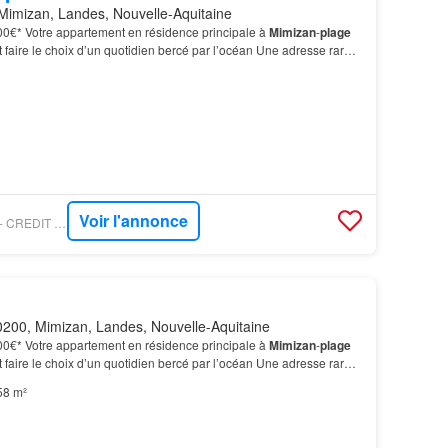
Mimizan, Landes, Nouvelle-Aquitaine
000€* Votre appartement en résidence principale à
Mimizan
-
plage
st faire le choix d’un quotidien bercé par l’océan Une adresse rare
orêt Idéalement située à l’entr…
Voir l'annonce
FIGARO IMMONEUF - CREDIT AGRICOLE IMMOBILIER PROMOTION
200, Mimizan, Landes, Nouvelle-Aquitaine
000€* Votre appartement en résidence principale à
Mimizan
-
plage
st faire le choix d’un quotidien bercé par l’océan Une adresse rare
orêt Idéalement située à l’entr…
58 m²