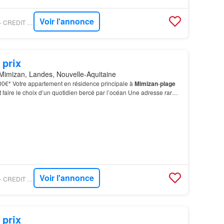
Voir l'annonce
FIGARO IMMONEUF - CREDIT AGRICOLE IMMOBILIER PROMOTION
 prix
Mimizan, Landes, Nouvelle-Aquitaine
000€* Votre appartement en résidence principale à
Mimizan
-
plage
st faire le choix d’un quotidien bercé par l’océan Une adresse rare
orêt Idéalement située à l’entr…
Voir l'annonce
FIGARO IMMONEUF - CREDIT AGRICOLE IMMOBILIER PROMOTION
 prix