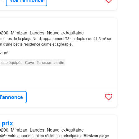
BIEN´ICI - COTE-PATIO-PARENTIS
200, Mimizan, Landes, Nouvelle-Aquitaine
 mètres de la
plage
Nord, appartement T3 en duplex de 41.3 m² se
in d'une petite résidence calme et agréable.
41 m²
isine équipée
Cave
Terrasse
Jardin
 l'annonce
 prix
200, Mimizan, Landes, Nouvelle-Aquitaine
000€* Votre appartement en résidence principale à
Mimizan
-
plage