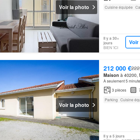
Voir la photo
Cuisine équipée
Ca
Il y a 30+
Voir
jours
BIEN´ICI
212 000 €
222
Maison
à 40200, 
À seulement 5 minute
3
pièces
Parking
Cuisine éq
Voir la photo
Il y a 5 jours