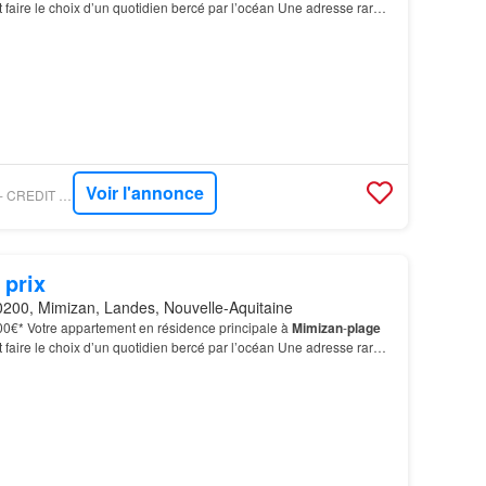
st faire le choix d’un quotidien bercé par l’océan Une adresse rare
orêt Idéalement située à l’entr…
Voir l'annonce
FIGARO IMMONEUF - CREDIT AGRICOLE IMMOBILIER PROMOTION
 prix
200, Mimizan, Landes, Nouvelle-Aquitaine
000€* Votre appartement en résidence principale à
Mimizan
-
plage
st faire le choix d’un quotidien bercé par l’océan Une adresse rare
orêt Idéalement située à l’entr…