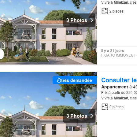
Vivre à
Mimizan
, c’e
entre
plage
, lac et f
2
pièces
3 Photos
Il y a 21 jours
Consulter le
très demandée
Appartement
à 40
Prix à partir de 224 
Vivre à
Mimizan
, c’e
entre
plage
, lac et f
3
pièces
3 Photos