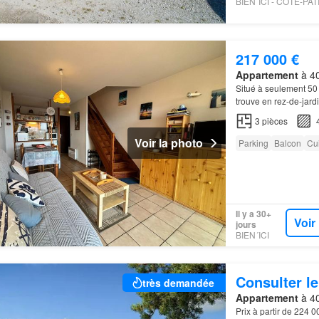
217 000 €
Appartement
à 40
Situé à seulement 50
trouve en rez-de-jard
3
pièces
Voir la photo
Parking
Balcon
Cu
Il y a 30+
Voir
jours
BIEN´ICI
Consulter le
très demandée
Appartement
à 40
Prix à partir de 224 