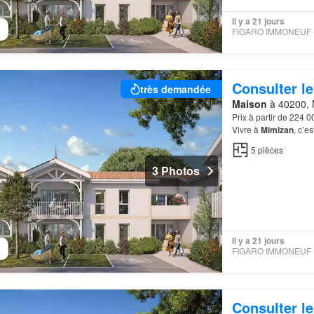
Il y a 21 jours
Consulter le
très demandée
Maison
à 40200, 
Prix à partir de 224 
Vivre à
Mimizan
, c’e
entre
plage
, lac et f
5
pièces
3 Photos
Il y a 21 jours
Consulter le