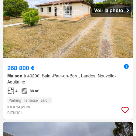
Voir la photo
268 800 €
Maison
à 40200, Saint-Paul-en-Born, Landes, Nouvelle-
Aquitaine
4
88 m²
Parking
Terrasse
Jardin
Il y a 14 jours
BIEN´ICI