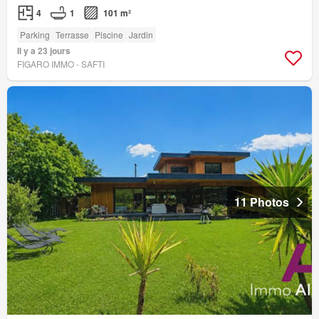
4
1
101 m²
Parking
Terrasse
Piscine
Jardin
Il y a 23 jours
FIGARO IMMO - SAFTI
11 Photos