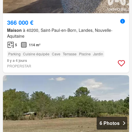
366 000 €
Maison
à 40200, Saint-Paul-en-Born, Landes, Nouvelle-
Aquitaine
5
114 m²
Parking
Cuisine équipée
Cave
Terrasse
Piscine
Jardin
Il y a 4 jours
PROPERSTAR
6 Photos