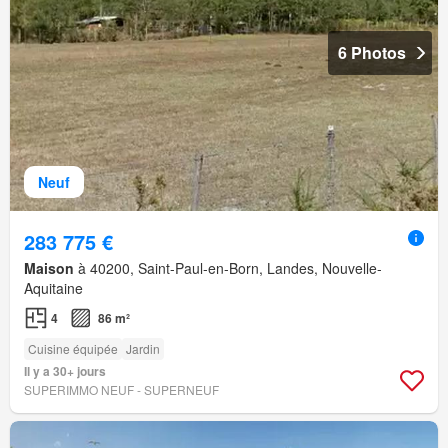
6 Photos
Neuf
283 775 €
Maison
à 40200, Saint-Paul-en-Born, Landes, Nouvelle-
Aquitaine
4
86 m²
Cuisine équipée
Jardin
Il y a 30+ jours
SUPERIMMO NEUF - SUPERNEUF