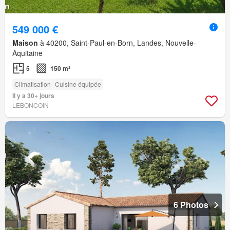
549 000 €
Maison
à 40200, Saint-Paul-en-Born, Landes, Nouvelle-
Aquitaine
5
150 m²
Climatisation
Cuisine équipée
Il y a 30+ jours
LEBONCOIN
6 Photos