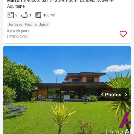
Maison
à 40200, Saint-Paul-en-Born, Landes, Nouvelle-
Aquitaine
5
1
160 m²
Terrasse
Piscine
Jardin
Il y a 28 jours
LEBONCOIN
4 Photos