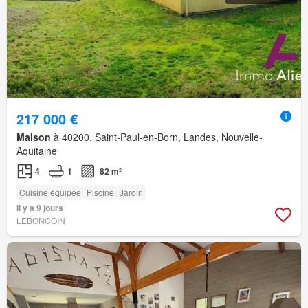
217 000 €
Maison
à 40200, Saint-Paul-en-Born, Landes, Nouvelle-
Aquitaine
4
1
82 m²
Cuisine équipée
Piscine
Jardin
Il y a 9 jours
LEBONCOIN