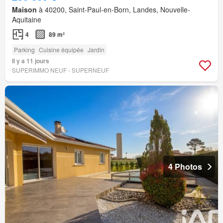
Maison
à 40200, Saint-Paul-en-Born, Landes, Nouvelle-
Aquitaine
4
89 m²
Parking
Cuisine équipée
Jardin
Il y a 11 jours
SUPERIMMO NEUF - SUPERNEUF
4 Photos