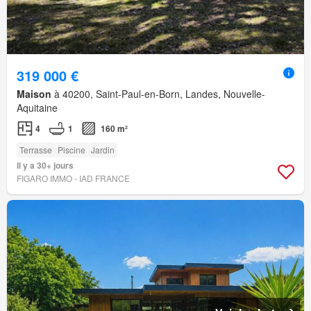
319 000 €
Maison
à 40200, Saint-Paul-en-Born, Landes, Nouvelle-
Aquitaine
4
1
160 m²
Terrasse
Piscine
Jardin
Il y a 30+ jours
FIGARO IMMO - IAD FRANCE