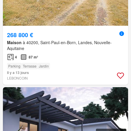
268 800 €
Maison
à 40200, Saint-Paul-en-Born, Landes, Nouvelle-
Aquitaine
4
87 m²
Parking
Terrasse
Jardin
Il y a 13 jours
LEBONCOIN