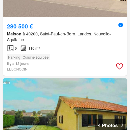
280 500 €
Maison
à 40200, Saint-Paul-en-Born, Landes, Nouvelle-
Aquitaine
5
110 m²
Parking
Cuisine équipée
Il y a 18 jours
LEBONCOIN
4 Photos