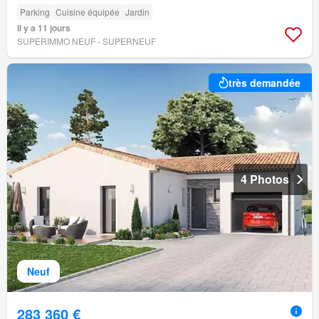
Parking
Cuisine équipée
Jardin
Il y a 11 jours
SUPERIMMO NEUF - SUPERNEUF
très demandée
4 Photos
Neuf
283 360 €