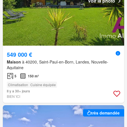
Voir la photo
549 000 €
Maison
à 40200, Saint-Paul-en-Born, Landes, Nouvelle-
Aquitaine
5
150 m²
Climatisation
Cuisine équipée
Il y a 30+ jours
BIEN´ICI
très demandée