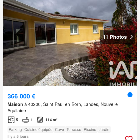
11 Photos
366 000 €
Maison
à 40200, Saint-Paul-en-Born, Landes, Nouvelle-
Aquitaine
5
1
114 m²
Parking
Cuisine équipée
Cave
Terrasse
Piscine
Jardin
Il y a 5 jours