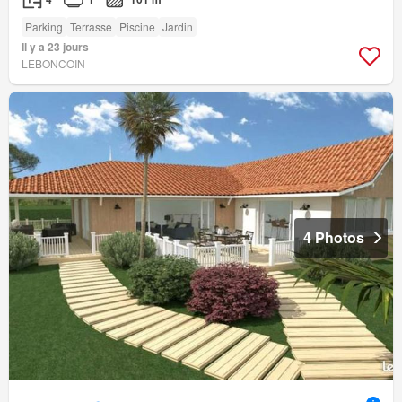
Parking
Terrasse
Piscine
Jardin
Il y a 23 jours
LEBONCOIN
4 Photos