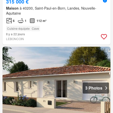
315 000 €
Maison
à 40200, Saint-Paul-en-Born, Landes, Nouvelle-
Aquitaine
6
1
112 m²
Cuisine équipée
Cave
Il y a 22 jours
LEBONCOIN
3 Photos