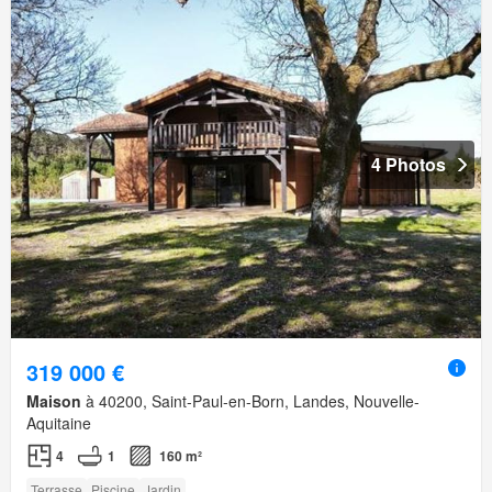
4 Photos
319 000 €
Maison
à 40200, Saint-Paul-en-Born, Landes, Nouvelle-
Aquitaine
4
1
160 m²
Terrasse
Piscine
Jardin