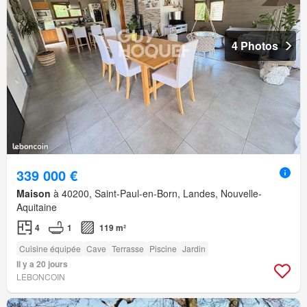
4 Photos
339 000 €
Maison
à 40200, Saint-Paul-en-Born, Landes, Nouvelle-
Aquitaine
4
1
119 m²
Cuisine équipée
Cave
Terrasse
Piscine
Jardin
Il y a 20 jours
LEBONCOIN