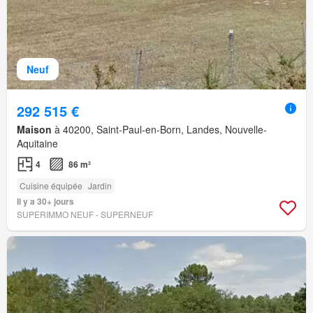
Neuf
292 515 €
Maison
à 40200, Saint-Paul-en-Born, Landes, Nouvelle-
Aquitaine
4
86 m²
Cuisine équipée
Jardin
Il y a 30+ jours
SUPERIMMO NEUF - SUPERNEUF