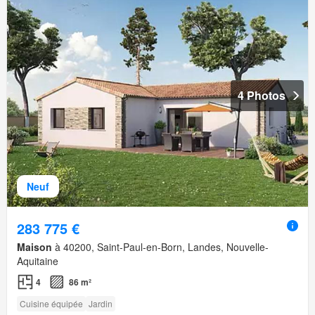
4 Photos
Neuf
283 775 €
Maison
à 40200, Saint-Paul-en-Born, Landes, Nouvelle-
Aquitaine
4
86 m²
Cuisine équipée
Jardin