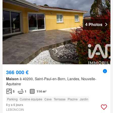
4 Photos
366 000 €
Maison
à 40200, Saint-Paul-en-Born, Landes, Nouvelle-
Aquitaine
5
1
114 m²
Parking
Cuisine équipée
Cave
Terrasse
Piscine
Jardin
Il y a 6 jours
LEBONCOIN