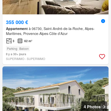
355 000 €
Appartement
à 06730, Saint-André-de-la-Roche, Alpes-
Maritimes, Provence-Alpes-Côte d'Azur
3
62 m²
Parking
Balcon
Il y a 30+ jours
SUPERIMMO - SUPERIMMO
4 Photos