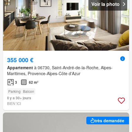
Voir la photo
355 000 €
Appartement
à 06730, Saint-André-de-la-Roche, Alpes-
Maritimes, Provence-Alpes-Côte d'Azur
3
62 m²
Parking
Balcon
Il y a 30+ jours
BIEN´ICI
très demandée