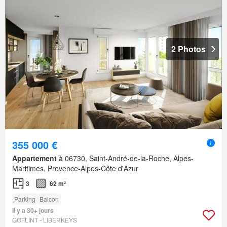
2 Photos
355 000 €
Appartement
à 06730, Saint-André-de-la-Roche, Alpes-
Maritimes, Provence-Alpes-Côte d'Azur
3
62 m²
Parking
Balcon
Il y a 30+ jours
GOFLINT - LIBERKEYS