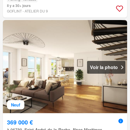
Il y a 30+ jours
GOFLINT - ATELIER DU 9
Voir la photo
Neuf
369 000 €
à 06730, Saint-André-de-la-Roche, Alpes-Maritimes,