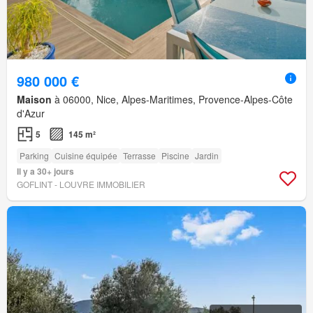
980 000 €
Maison
à 06000, Nice, Alpes-Maritimes, Provence-Alpes-Côte
d'Azur
5
145 m²
Parking
Cuisine équipée
Terrasse
Piscine
Jardin
Il y a 30+ jours
GOFLINT - LOUVRE IMMOBILIER