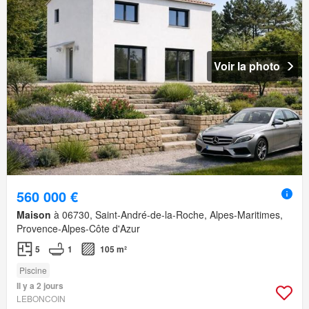
Voir la photo
560 000 €
Maison
à 06730, Saint-André-de-la-Roche, Alpes-Maritimes,
Provence-Alpes-Côte d'Azur
5
1
105 m²
Piscine
Il y a 2 jours
LEBONCOIN