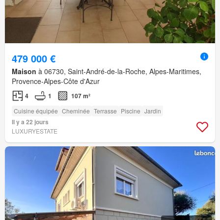
479 000 €
Maison
à 06730, Saint-André-de-la-Roche, Alpes-Maritimes,
Provence-Alpes-Côte d'Azur
4
1
107 m²
Cuisine équipée
Cheminée
Terrasse
Piscine
Jardin
Il y a 22 jours
LUXURYESTATE