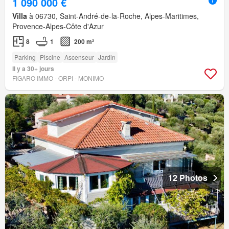
1 090 000 €
Villa
à 06730, Saint-André-de-la-Roche, Alpes-Maritimes,
Provence-Alpes-Côte d'Azur
8
1
200 m²
Parking
Piscine
Ascenseur
Jardin
Il y a 30+ jours
FIGARO IMMO - ORPI - MONIMO
12 Photos