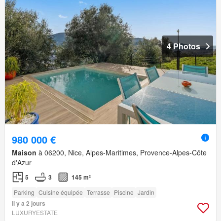
4 Photos
980 000 €
Maison
à 06200, Nice, Alpes-Maritimes, Provence-Alpes-Côte
d'Azur
5
3
145 m²
Parking
Cuisine équipée
Terrasse
Piscine
Jardin
Il y a 2 jours
LUXURYESTATE