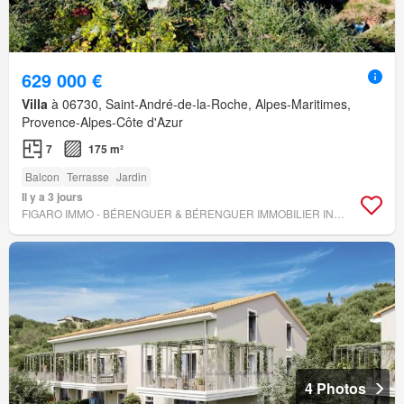
629 000 €
Villa
à 06730, Saint-André-de-la-Roche, Alpes-Maritimes,
Provence-Alpes-Côte d'Azur
7
175 m²
Balcon
Terrasse
Jardin
Il y a 3 jours
FIGARO IMMO - BÉRENGUER & BÉRENGUER IMMOBILIER INTERNATIONAL
4 Photos