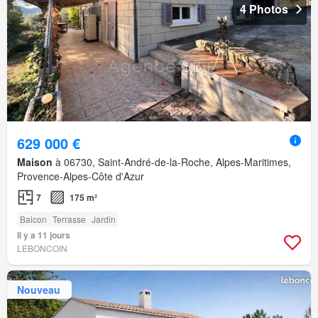
4 Photos
629 000 €
Maison
à 06730, Saint-André-de-la-Roche, Alpes-Maritimes,
Provence-Alpes-Côte d'Azur
7
175 m²
Balcon
Terrasse
Jardin
Il y a 11 jours
LEBONCOIN
Nouveau