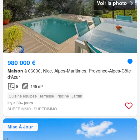
Voir la photo
980 000 €
Maison
à 06000, Nice, Alpes-Maritimes, Provence-Alpes-Côte
d'Azur
5
145 m²
Cuisine équipée
Terrasse
Piscine
Jardin
Il y a 30+ jours
SUPERIMMO - SUPERIMMO
Mise À Jour