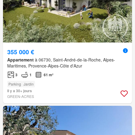
355 000 €
Appartement
à 06730, Saint-André-de-la-Roche, Alpes-
Maritimes, Provence-Alpes-Côte d'Azur
3
1
61 m²
Parking
Jardin
Il y a 30+ jours
GREEN-ACRES