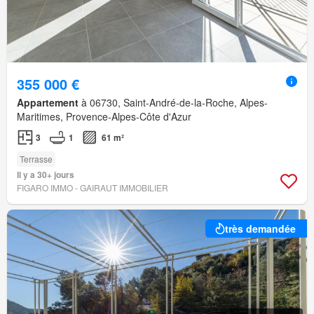
355 000 €
Appartement
à 06730, Saint-André-de-la-Roche, Alpes-
Maritimes, Provence-Alpes-Côte d'Azur
3
1
61 m²
Terrasse
Il y a 30+ jours
FIGARO IMMO - GAIRAUT IMMOBILIER
très demandée