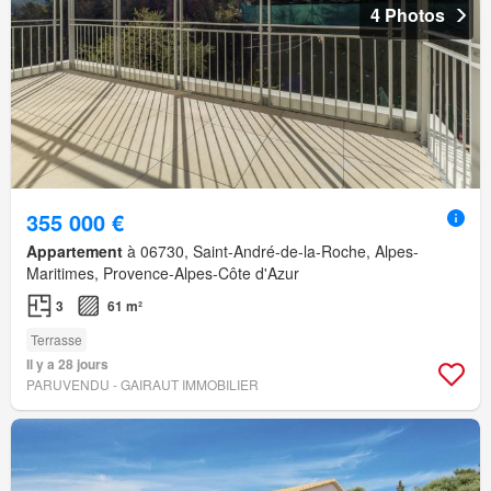
4 Photos
355 000 €
Appartement
à 06730, Saint-André-de-la-Roche, Alpes-
Maritimes, Provence-Alpes-Côte d'Azur
3
61 m²
Terrasse
Il y a 28 jours
PARUVENDU - GAIRAUT IMMOBILIER