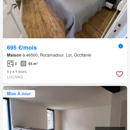
695 €/mois
Maison
à 46500, Rocamadour, Lot, Occitanie
3
64 m²
Il y a 4 jours
LOCAMOI
Mise À Jour