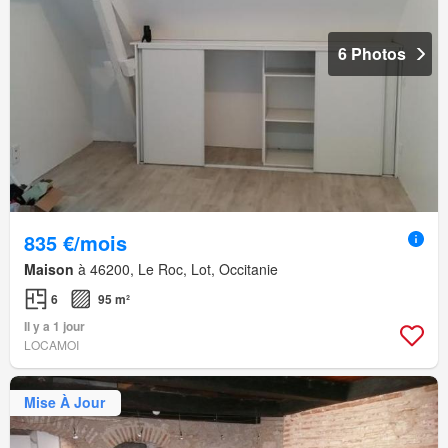
6 Photos
835 €/mois
Maison
à 46200, Le Roc, Lot, Occitanie
6
95 m²
Il y a 1 jour
LOCAMOI
Mise À Jour