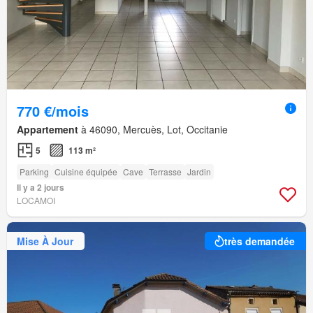
770 €/mois
Appartement
à 46090, Mercuès, Lot, Occitanie
5
113 m²
Parking
Cuisine équipée
Cave
Terrasse
Jardin
Il y a 2 jours
LOCAMOI
Mise À Jour
très demandée