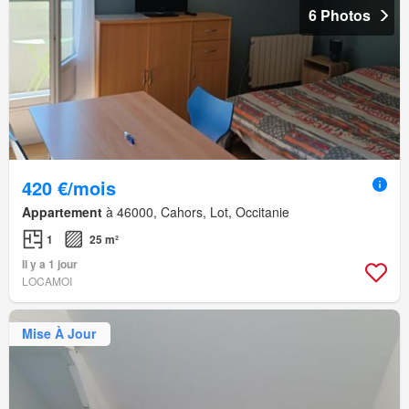
6 Photos
420 €/mois
Appartement
à 46000, Cahors, Lot, Occitanie
1
25 m²
Il y a 1 jour
LOCAMOI
Mise À Jour