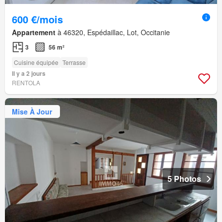
600 €/mois
Appartement
à 46320, Espédaillac, Lot, Occitanie
3
56 m²
Cuisine équipée
Terrasse
Il y a 2 jours
RENTOLA
Mise À Jour
5 Photos