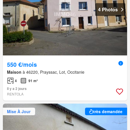
4 Photos
550 €/mois
Maison
à 46220, Prayssac, Lot, Occitanie
4
91 m²
Il y a 2 jours
RENTOLA
Mise À Jour
très demandée