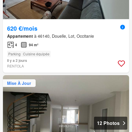
620 €/mois
Appartement
à 46140, Douelle, Lot, Occitanie
4
94 m²
Parking
Cuisine équipée
Il y a 2 jours
RENTOLA
Mise À Jour
12 Photos