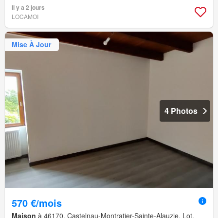
Il y a 2 jours
LOCAMOI
Mise À Jour
4 Photos
570 €/mois
Maison
à 46170, Castelnau-Montratier-Sainte-Alauzie, Lot,