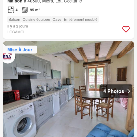
Maison
à 46500, Miers, Lot, Occitanie
4
95 m²
Balcon
Cuisine équipée
Cave
Entièrement meublé
Il y a 2 jours
LOCAMOI
Mise À Jour
4 Photos