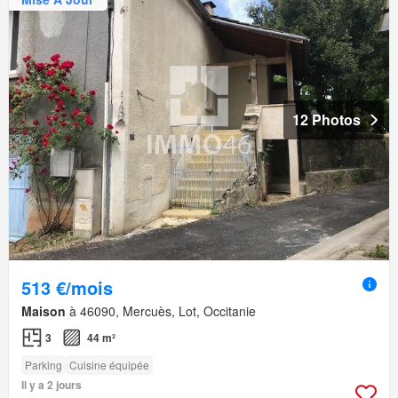
12 Photos
513 €/mois
Maison
à 46090, Mercuès, Lot, Occitanie
3
44 m²
Parking
Cuisine équipée
Il y a 2 jours