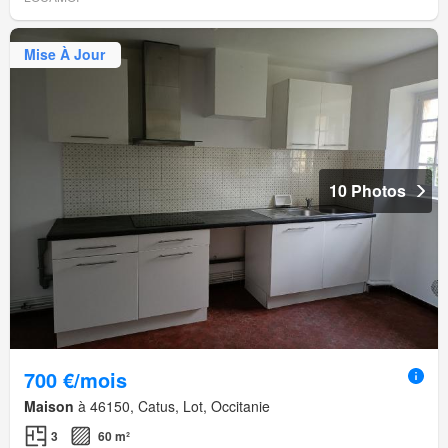
Mise À Jour
10 Photos
700 €/mois
Maison
à 46150, Catus, Lot, Occitanie
3
60 m²