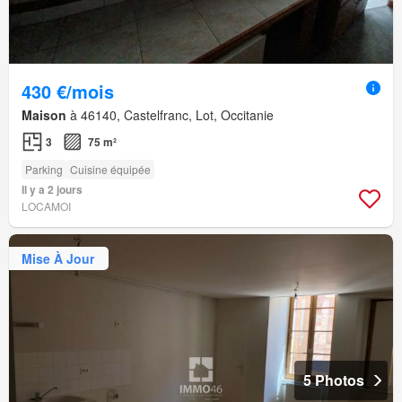
430 €/mois
Maison
à 46140, Castelfranc, Lot, Occitanie
3
75 m²
Parking
Cuisine équipée
Il y a 2 jours
LOCAMOI
Mise À Jour
5 Photos