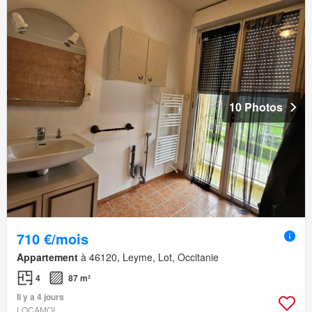
10 Photos
710 €/mois
Appartement
à 46120, Leyme, Lot, Occitanie
4
87 m²
Il y a 4 jours
LOCAMOI