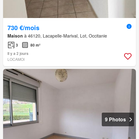
730 €/mois
Maison
à 46120, Lacapelle-Marival, Lot, Occitanie
3
80 m²
Il y a 2 jours
LOCAMOI
9 Photos