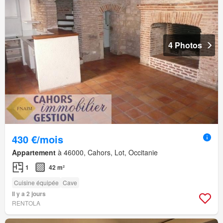
4 Photos
430 €/mois
Appartement
à 46000, Cahors, Lot, Occitanie
1
42 m²
Cuisine équipée
Cave
Il y a 2 jours
RENTOLA