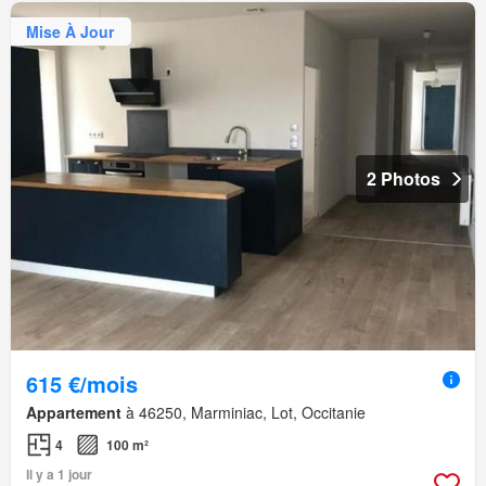
Mise À Jour
2 Photos
615 €/mois
Appartement
à 46250, Marminiac, Lot, Occitanie
4
100 m²
Il y a 1 jour