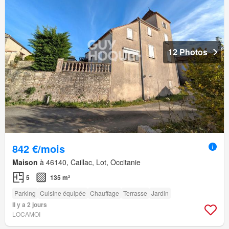
12 Photos
842 €/mois
Maison
à 46140, Caillac, Lot, Occitanie
5
135 m²
Parking
Cuisine équipée
Chauffage
Terrasse
Jardin
Il y a 2 jours
LOCAMOI