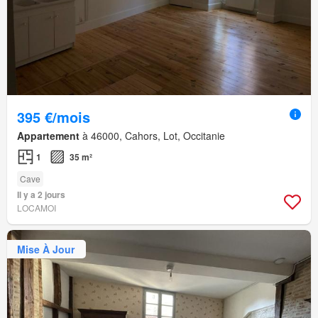
395 €/mois
Appartement
à 46000, Cahors, Lot, Occitanie
1
35 m²
Cave
Il y a 2 jours
LOCAMOI
Mise À Jour