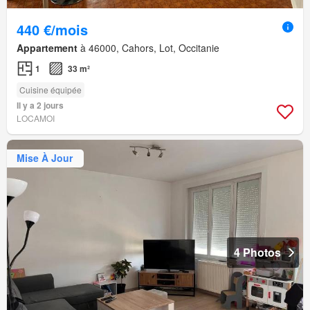
440 €/mois
Appartement
à 46000, Cahors, Lot, Occitanie
1
33 m²
Cuisine équipée
Il y a 2 jours
LOCAMOI
Mise À Jour
4 Photos