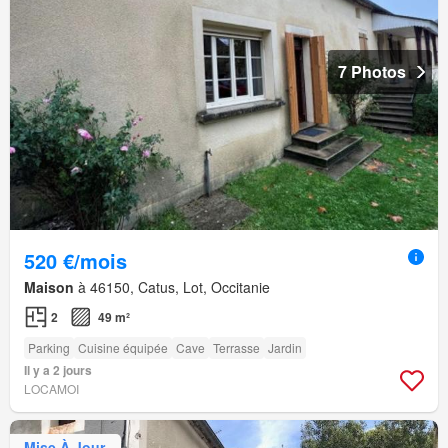
7 Photos
520 €/mois
Maison
à 46150, Catus, Lot, Occitanie
2
49 m²
Parking
Cuisine équipée
Cave
Terrasse
Jardin
Il y a 2 jours
LOCAMOI
Mise À Jour