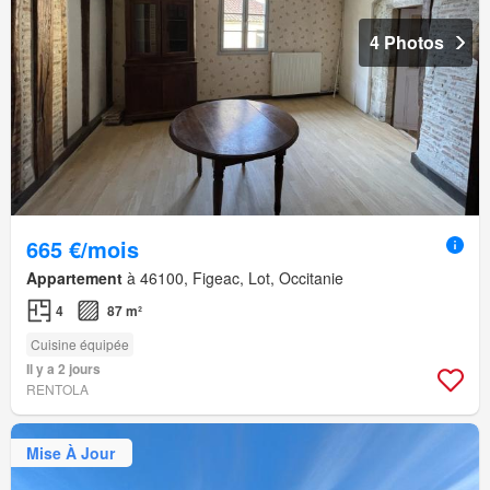
4 Photos
665 €/mois
Appartement
à 46100, Figeac, Lot, Occitanie
4
87 m²
Cuisine équipée
Il y a 2 jours
RENTOLA
Mise À Jour