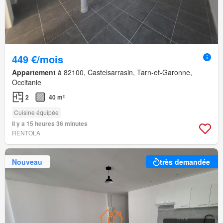
449 €/mois
Appartement
à 82100, Castelsarrasin, Tarn-et-Garonne,
Occitanie
2
40 m²
Cuisine équipée
Il y a 15 heures 36 minutes
RENTOLA
Nouveau
très demandée