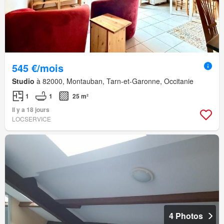
545 €/mois
Studio
à 82000, Montauban, Tarn-et-Garonne, Occitanie
1
1
25 m²
Il y a 18 jours
LOCSERVICE
4 Photos