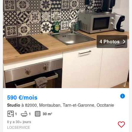
4 Photos
590 €/mois
Studio
à 82000, Montauban, Tarn-et-Garonne, Occitanie
1
1
30 m²
Il y a 30+ jours
LOCSERVICE