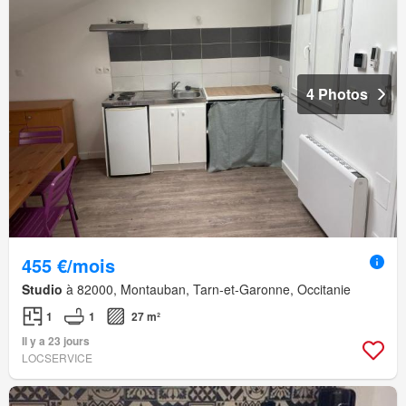
4 Photos
455 €/mois
Studio
à 82000, Montauban, Tarn-et-Garonne, Occitanie
1
1
27 m²
Il y a 23 jours
LOCSERVICE