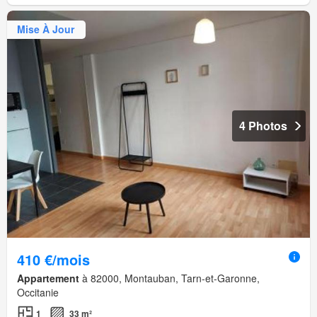
Mise À Jour
4 Photos
410 €/mois
Appartement
à 82000, Montauban, Tarn-et-Garonne,
Occitanie
1
33 m²