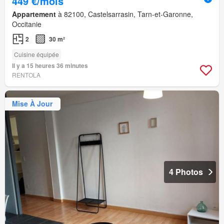
449 €/mois
Appartement
à 82100, Castelsarrasin, Tarn-et-Garonne,
Occitanie
2
30 m²
Cuisine équipée
Il y a 15 heures 36 minutes
RENTOLA
Mise À Jour
4 Photos