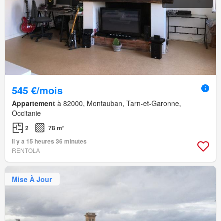
545 €/mois
Appartement
à 82000, Montauban, Tarn-et-Garonne,
Occitanie
2
78 m²
Il y a 15 heures 36 minutes
RENTOLA
Mise À Jour