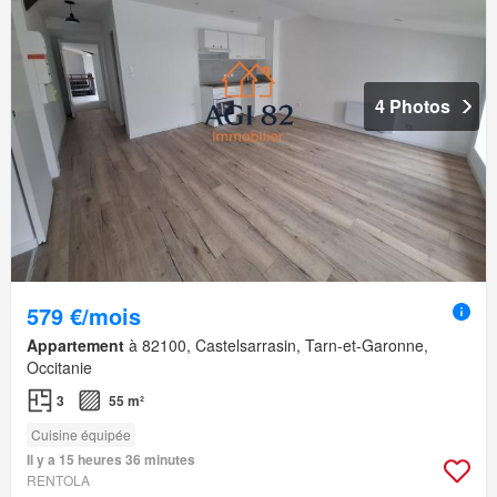
4 Photos
579 €/mois
Appartement
à 82100, Castelsarrasin, Tarn-et-Garonne,
Occitanie
3
55 m²
Cuisine équipée
Il y a 15 heures 36 minutes
RENTOLA