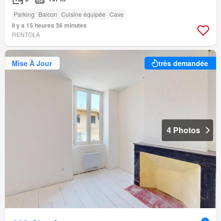
Parking
Balcon
Cuisine équipée
Cave
Il y a 15 heures 36 minutes
RENTOLA
Mise À Jour
très demandée
4 Photos