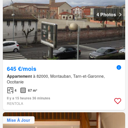
4 Photos
645 €/mois
Appartement
à 82000, Montauban, Tarn-et-Garonne,
Occitanie
4
67 m²
Il y a 15 heures 36 minutes
RENTOLA
Mise À Jour