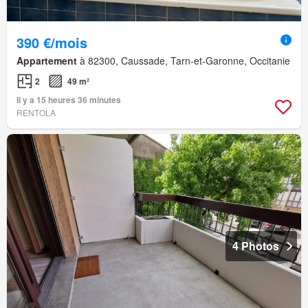
390 €/mois
Appartement
à 82300, Caussade, Tarn-et-Garonne, Occitanie
2
49 m²
Il y a 15 heures 36 minutes
RENTOLA
4 Photos