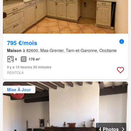
795 €/mois
Maison
à 82600, Mas-Grenier, Tarn-et-Garonne, Occitanie
4
178 m²
Il y a 15 heures 36 minutes
RENTOLA
Mise À Jour
4 Photos