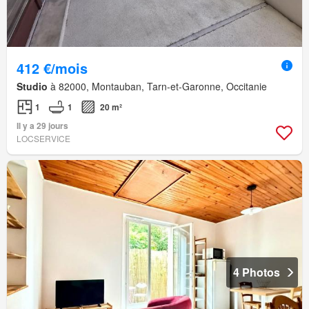
412 €/mois
Studio
à 82000, Montauban, Tarn-et-Garonne, Occitanie
1
1
20 m²
Il y a 29 jours
LOCSERVICE
4 Photos