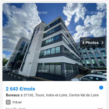
4 Photos
2 643 €/mois
Bureaux
à 37100, Tours, Indre-et-Loire, Centre-Val de Loire
715 m²
Il y a 30+ jours