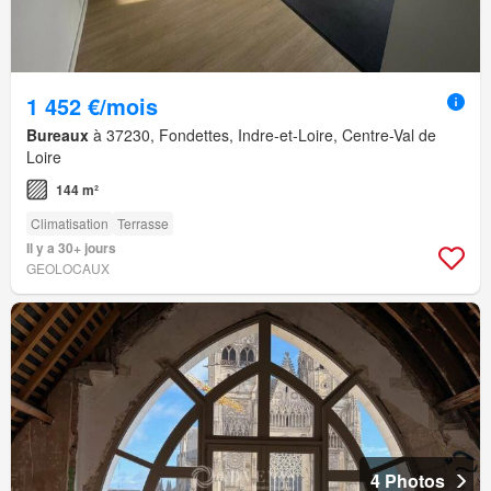
1 452 €/mois
Bureaux
à 37230, Fondettes, Indre-et-Loire, Centre-Val de
Loire
144 m²
Climatisation
Terrasse
Il y a 30+ jours
GEOLOCAUX
4 Photos