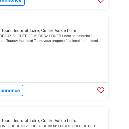
Tours, Indre-et-Loire, Centre-Val de Loire
AUX A LOUER 30 M² RDCÀ LOUER Local commercial /
de ToursArthur Loyd Tours vous propose à la location un local
z-de-chaussée à usage de bureaux commerciaux, en hyper cen…
l'annonce
Tours, Indre-et-Loire, Centre-Val de Loire
ONEF BUREAU A LOUER DE 33 M² EN RDC PROCHE D 910 ET