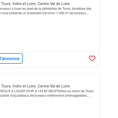
Tours, Indre-et-Loire, Centre-Val de Loire
ureaux à louer au pied de la cathédrale de Tours, divisibles dès
 vous présente un ensemble d'environ 1 009 m² de bureaux
agés au sein de bâtiments entièrement réhab…
 l'annonce
Tours, Indre-et-Loire, Centre-Val de Loire
UX A LOUER 53 M² à 133 M² NEUFSSitué au coeur de Tours,
cueille cinq plateaux de bureaux entièrement aménageables,
 l'image des entreprises et améliorer le confort de…