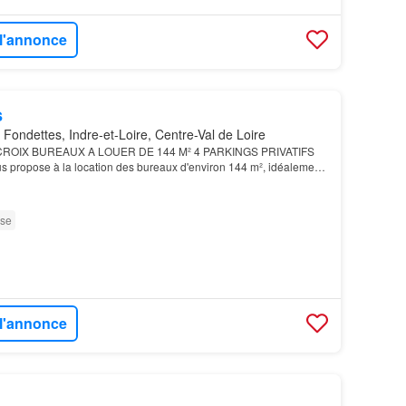
 l'annonce
s
Fondettes, Indre-et-Loire, Centre-Val de Loire
ROIX BUREAUX A LOUER DE 144 M² 4 PARKINGS PRIVATIFS
s propose à la location des bureaux d'environ 144 m², idéalement
 sein du site d'activités des 2 Croix, dans un e…
sse
 l'annonce