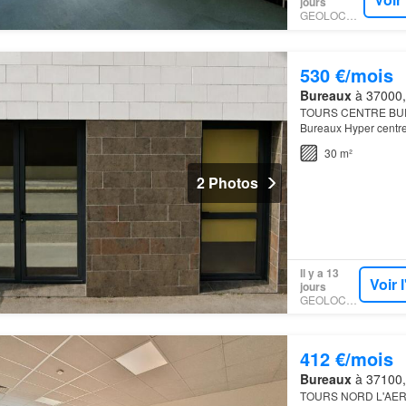
jours
GEOLOCAUX
530 €/mois
Bureaux
à 37000, 
TOURS CENTRE BURE
Bureaux Hyper centre 
professionnel en re
30 m²
2 Photos
Il y a 13
Voir 
jours
GEOLOCAUX
412 €/mois
Bureaux
à 37100, 
TOURS NORD L'AER