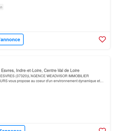
on
l'annonce
Esvres, Indre-et-Loire, Centre-Val de Loire
ESVRES (37320)L'AGENCE WEADVISOR IMMOBILIER
RS vous propose au coeur d'un environnement dynamique et
es bureaux bénéficiant d'un emplacement stratégique au sud de
 l'annonce