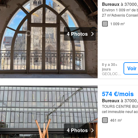
Bureaux
à 37000, 
Environ 1 009 m² de b
27 m²Advenis Conseil
exceptionnels, amén
1 009 m²
4 Photos
Il y a 30+
Voir
jours
GEOLOCAUX
574 €/mois
Bureaux
à 37000, 
TOURS CENTRE BUREA
cet immeuble neuf ac
pensés pour valoriser
461 m²
4 Photos