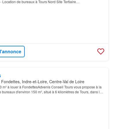
cation de bureaux à Tours Nord Site Tertiaire
tuée à Tours Nord, sur le site tertiaire L'Aéronef, cette surfa…
 l'annonce
s
Fondettes, Indre-et-Loire, Centre-Val de Loire
0 m² à louer à FondettesAdvenis Conseil Tours vous propose à la
e bureaux d'environ 150 m², situé à 6 kilomètres de Tours, dans la
 Deux Croix à Fondettes, à proxim…