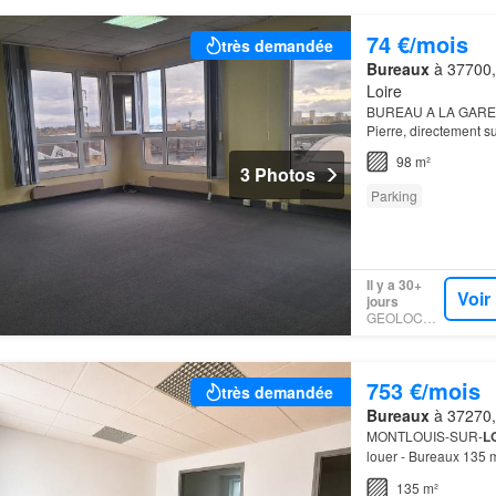
74 €/mois
très demandée
Bureaux
à 37700, 
Loire
BUREAU A LA GARE 
Pierre, directement s
profitent d’un empla
98 m²
3 Photos
Parking
Il y a 30+
Voir
jours
GEOLOCAUX
753 €/mois
très demandée
Bureaux
à 37270, 
MONTLOUIS-SUR-
L
louer - Bureaux 135 m
📍- Montlouis-sur-
Loi
135 m²