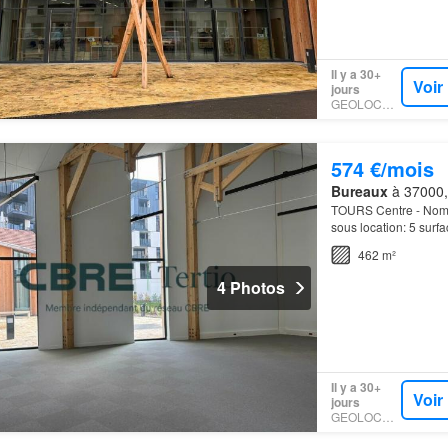
Il y a 30+
Voir
jours
GEOLOCAUX
574 €/mois
Bureaux
à 37000, 
TOURS Centre - Nombr
sous location: 5 sur
462 m²
4 Photos
Il y a 30+
Voir
jours
GEOLOCAUX