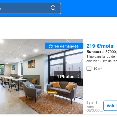
219 €/mois
très demandée
Bureaux
à 37000, 
Situé dans la rue de l
environ 1,8 km de l'a
10 m²
4 Photos
Il y a 16
Voir 
jours
GEOLOCAUX