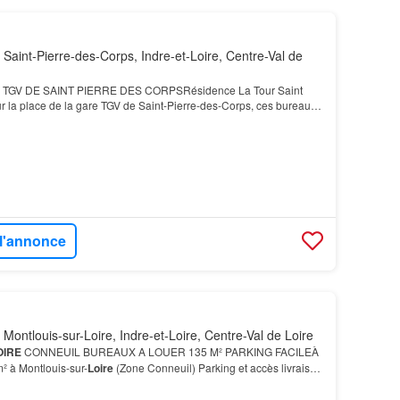
Saint-Pierre-des-Corps, Indre-et-Loire, Centre-Val de
TGV DE SAINT PIERRE DES CORPSRésidence La Tour Saint
ur la place de la gare TGV de Saint-Pierre-des-Corps, ces bureaux
cement stratégique, notamment pour les déplaceme…
 l'annonce
Montlouis-sur-Loire, Indre-et-Loire, Centre-Val de Loire
OIRE
CONNEUIL BUREAUX A LOUER 135 M² PARKING FACILEÀ
² à Montlouis-sur-
Loire
(Zone Conneuil) Parking et accès livraison
re
(37270) Site d'activités de ConneuilDéc…