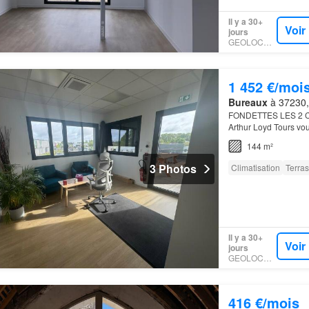
Il y a 30+
Voir
jours
GEOLOCAUX
1 452 €/moi
Bureaux
à 37230, 
FONDETTES LES 2 C
Arthur Loyd Tours vou
situés à Fondettes, au
144 m²
3 Photos
Climatisation
Terra
Il y a 30+
Voir
jours
GEOLOCAUX
416 €/mois