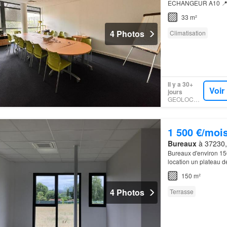
ECHANGEUR A10 📍- Lo
L'AéronefIdéalement si
33 m²
4 Photos
Climatisation
Il y a 30+
Voir
jours
GEOLOCAUX
1 500 €/moi
Bureaux
à 37230, 
Bureaux d'environ 15
location un plateau d
zone d'activités des
150 m²
4 Photos
Terrasse