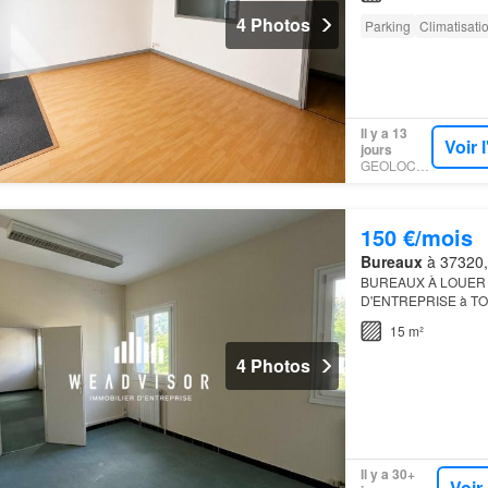
4 Photos
Parking
Climatisati
Il y a 13
Voir 
jours
GEOLOCAUX
150 €/mois
Bureaux
à 37320, 
BUREAUX À LOUER 
D'ENTREPRISE à TOU
agréable à ESVRES, c
15 m²
Tours, a…
4 Photos
Il y a 30+
Voir