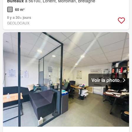
Bureaux
à 56100, Lorient, Morbihan, Bretagne
60 m²
Il y a 30+ jours
GEOLOCAUX
Voir la photo