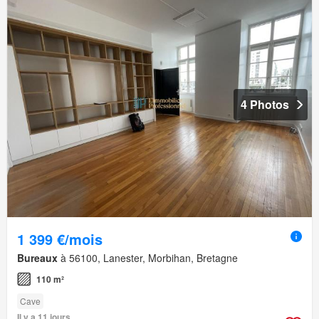
4 Photos
1 399 €/mois
Bureaux
à 56100, Lanester, Morbihan, Bretagne
110 m²
Cave
Il y a 11 jours