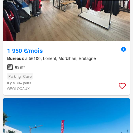
1 950 €/mois
Bureaux
à 56100, Lorient, Morbihan, Bretagne
85 m²
Parking
Cave
Il y a 30+ jours
GEOLOCAUX