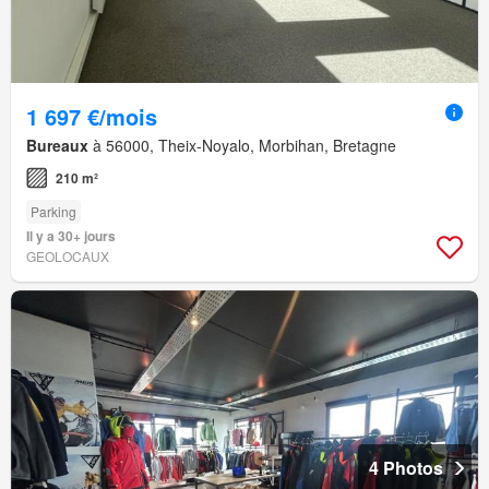
1 697 €/mois
Bureaux
à 56000, Theix-Noyalo, Morbihan, Bretagne
210 m²
Parking
Il y a 30+ jours
GEOLOCAUX
4 Photos