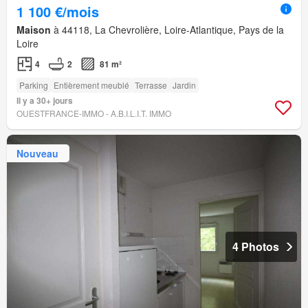
1 100 €/mois
Maison
à 44118, La Chevrolière, Loire-Atlantique, Pays de la
Loire
4
2
81 m²
Parking
Entièrement meublé
Terrasse
Jardin
Il y a 30+ jours
OUESTFRANCE-IMMO - A.B.I.L.I.T. IMMO
Nouveau
4 Photos