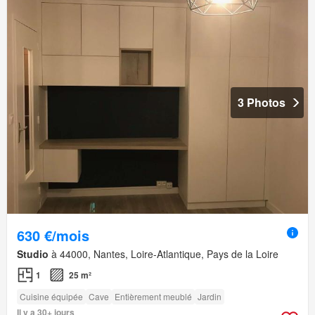
3 Photos
630 €/mois
Studio
à 44000, Nantes, Loire-Atlantique, Pays de la Loire
1
25 m²
Cuisine équipée
Cave
Entièrement meublé
Jardin
Il y a 30+ jours