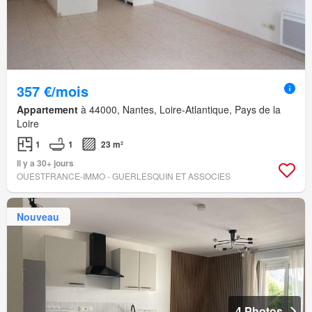
357 €/mois
Appartement
à 44000, Nantes, Loire-Atlantique, Pays de la
Loire
1
1
23 m²
Il y a 30+ jours
OUESTFRANCE-IMMO - GUERLESQUIN ET ASSOCIES
Nouveau
4 Photos