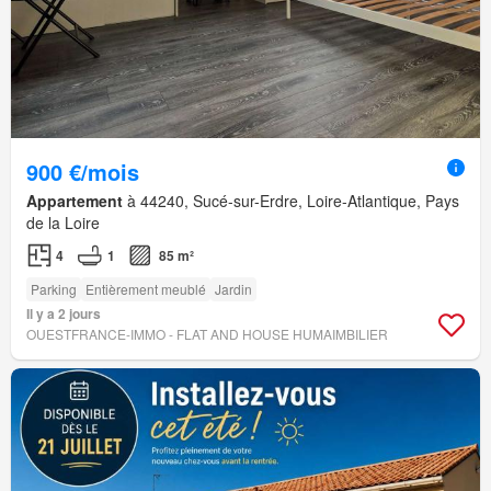
900 €/mois
Appartement
à 44240, Sucé-sur-Erdre, Loire-Atlantique, Pays
de la Loire
4
1
85 m²
Parking
Entièrement meublé
Jardin
Il y a 2 jours
OUESTFRANCE-IMMO - FLAT AND HOUSE HUMAIMBILIER