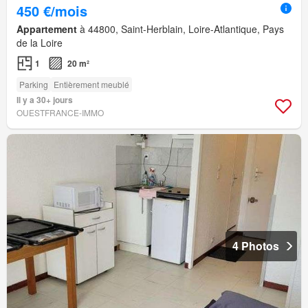
450 €/mois
Appartement
à 44800, Saint-Herblain, Loire-Atlantique, Pays
de la Loire
1
20 m²
Parking
Entièrement meublé
Il y a 30+ jours
OUESTFRANCE-IMMO
4 Photos