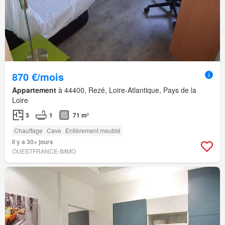
870 €/mois
Appartement
à 44400, Rezé, Loire-Atlantique, Pays de la
Loire
3
1
71 m²
Chauffage
Cave
Entièrement meublé
Il y a 30+ jours
OUESTFRANCE-IMMO