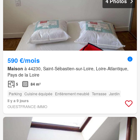
4 Photos
590 €/mois
Maison
à 44230, Saint-Sébastien-sur-Loire, Loire-Atlantique,
Pays de la Loire
5
84 m²
Parking
Cuisine équipée
Entièrement meublé
Terrasse
Jardin
Il y a 9 jours
OUESTFRANCE-IMMO