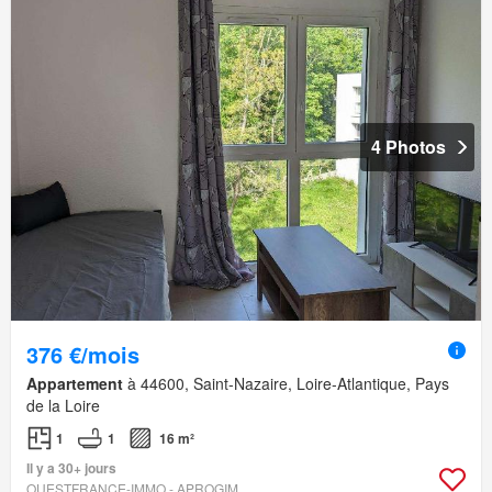
4 Photos
376 €/mois
Appartement
à 44600, Saint-Nazaire, Loire-Atlantique, Pays
de la Loire
1
1
16 m²
Il y a 30+ jours
OUESTFRANCE-IMMO - APROGIM