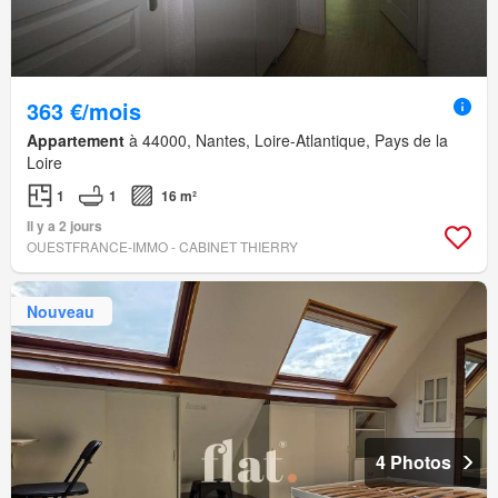
363 €/mois
Appartement
à 44000, Nantes, Loire-Atlantique, Pays de la
Loire
1
1
16 m²
Il y a 2 jours
OUESTFRANCE-IMMO - CABINET THIERRY
Nouveau
4 Photos