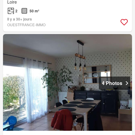
Loire
2
50 m²
Il y a 30+ jours
OUESTFRANCE-IMMO
4 Photos