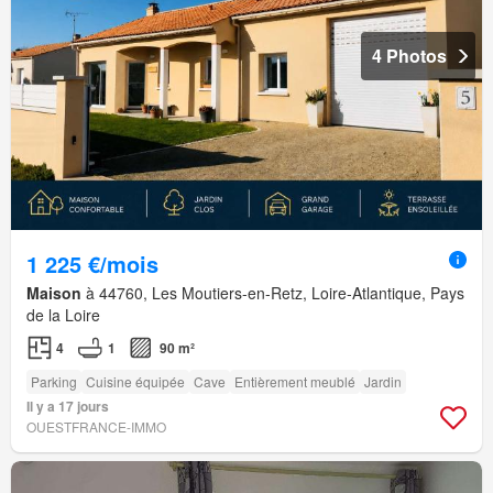
4 Photos
1 225 €/mois
Maison
à 44760, Les Moutiers-en-Retz, Loire-Atlantique, Pays
de la Loire
4
1
90 m²
Parking
Cuisine équipée
Cave
Entièrement meublé
Jardin
Il y a 17 jours
OUESTFRANCE-IMMO