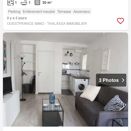
1
1
30 m²
Parking
Entièrement meublé
Terrasse
Ascenseur
Il y a 5 jours
OUESTFRANCE-IMMO - THALASSA IMMOBILIER
3 Photos