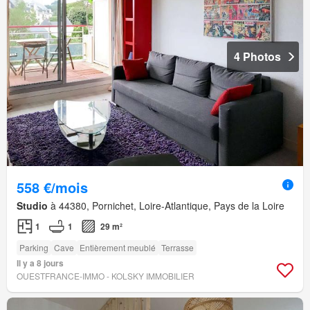
4 Photos
558 €/mois
Studio
à 44380, Pornichet, Loire-Atlantique, Pays de la Loire
1
1
29 m²
Parking
Cave
Entièrement meublé
Terrasse
Il y a 8 jours
OUESTFRANCE-IMMO - KOLSKY IMMOBILIER