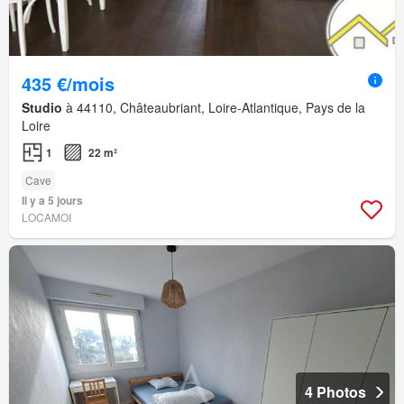
435 €/mois
Studio
à 44110, Châteaubriant, Loire-Atlantique, Pays de la
Loire
1
22 m²
Cave
Il y a 5 jours
LOCAMOI
4 Photos