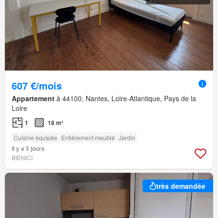
607 €/mois
Appartement
à 44100, Nantes, Loire-Atlantique, Pays de la
Loire
1
18 m²
Cuisine équipée
Entièrement meublé
Jardin
Il y a 5 jours
BIENICI
très demandée