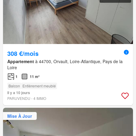
308 €/mois
Appartement
à 44700, Orvault, Loire-Atlantique, Pays de la
Loire
1
11 m²
Balcon
Entièrement meublé
Il y a 10 jours
PARUVENDU - 4 IMMO
Mise À Jour