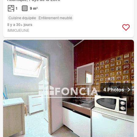
1
9 m²
Cuisine équipée
Entièrement meublé
Il y a 30+ jours
IMMOJEUNE
4 Photos