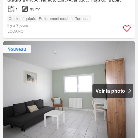
1
33 m²
Cuisine équipée
Entièrement meublé
Terrasse
Il y a 7 jours
LOCAMOI
Nouveau
Voir la photo