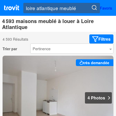
Favoris
4 593 maisons meublé à louer à Loire
Atlantique
Filtres
4 593 Résultats
Trier par
très demandée
4 Photos