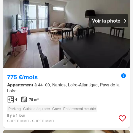
Voir la photo
775 €/mois
Appartement
à 44100, Nantes, Loire-Atlantique, Pays de la
Loire
4
75 m²
Parking
Cuisine équipée
Cave
Entièrement meublé
Il y a 1 jour
SUPERIMMO - SUPERIMMO