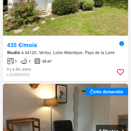
435 €/mois
Studio
à 44120, Vertou, Loire-Atlantique, Pays de la Loire
1
1
20 m²
Il y a 30+ jours
LOCSERVICE
très demandée