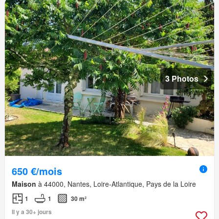
3 Photos
650 €/mois
Maison
à 44000, Nantes, Loire-Atlantique, Pays de la Loire
1
1
30 m²
Il y a 30+ jours