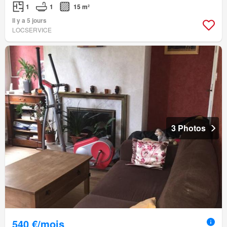
1
1
15 m²
Il y a 5 jours
LOCSERVICE
3 Photos
540 €/mois