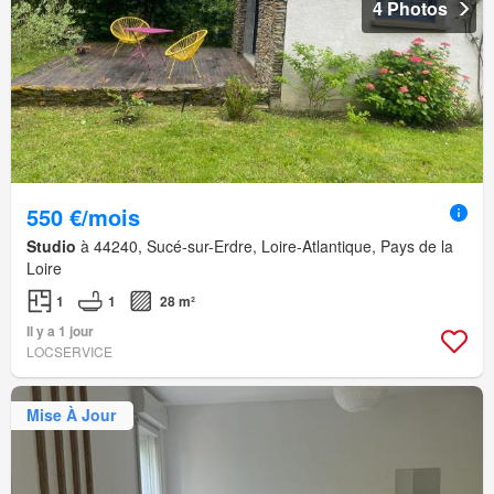
4 Photos
550 €/mois
Studio
à 44240, Sucé-sur-Erdre, Loire-Atlantique, Pays de la
Loire
1
1
28 m²
Il y a 1 jour
LOCSERVICE
Mise À Jour