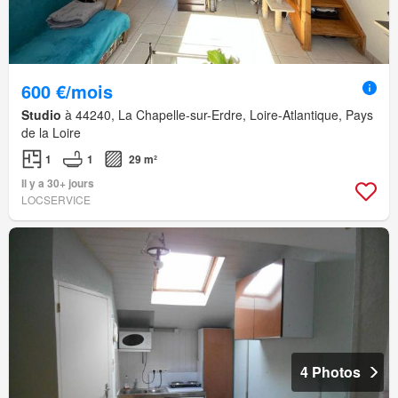
600 €/mois
Studio
à 44240, La Chapelle-sur-Erdre, Loire-Atlantique, Pays
de la Loire
1
1
29 m²
Il y a 30+ jours
LOCSERVICE
4 Photos