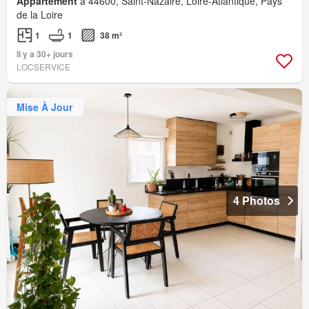
Appartement
à 44600, Saint-Nazaire, Loire-Atlantique, Pays
de la Loire
1
1
38 m²
Il y a 30+ jours
LOCSERVICE
Mise À Jour
4 Photos