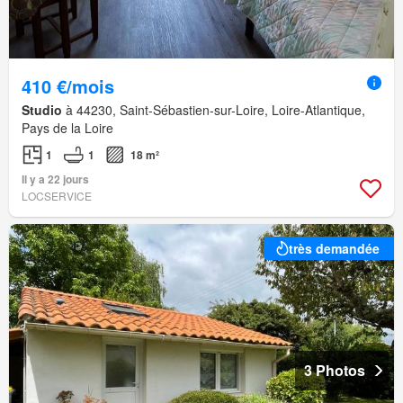
410 €/mois
Studio
à 44230, Saint-Sébastien-sur-Loire, Loire-Atlantique,
Pays de la Loire
1
1
18 m²
Il y a 22 jours
LOCSERVICE
très demandée
3 Photos