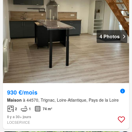
4 Photos
930 €/mois
Maison
à 44570, Trignac, Loire-Atlantique, Pays de la Loire
2
1
74 m²
Il y a 30+ jours
LOCSERVICE