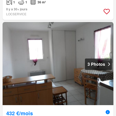
1
1
36 m²
Il y a 30+ jours
LOCSERVICE
3 Photos
432 €/mois