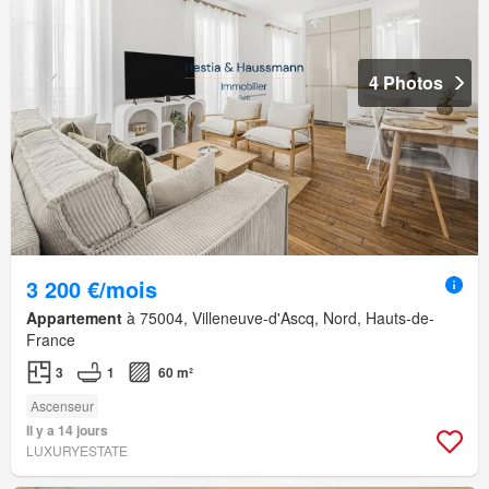
4 Photos
3 200 €/mois
Appartement
à 75004, Villeneuve-d'Ascq, Nord, Hauts-de-
France
3
1
60 m²
Ascenseur
Il y a 14 jours
LUXURYESTATE