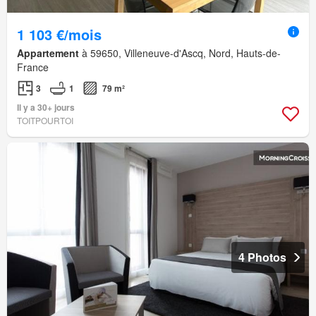
1 103 €/mois
Appartement
à 59650, Villeneuve-d'Ascq, Nord, Hauts-de-
France
3
1
79 m²
Il y a 30+ jours
TOITPOURTOI
4 Photos