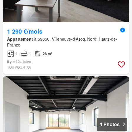
1 290 €/mois
Appartement
à 59650, Villeneuve-d'Ascq, Nord, Hauts-de-
France
1
1
28 m²
Il y a 30+ jours
TOITPOURTOI
4 Photos