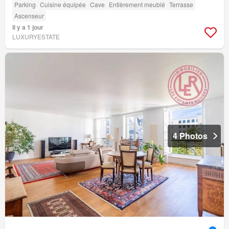
Parking
Cuisine équipée
Cave
Entièrement meublé
Terrasse
Ascenseur
Il y a 1 jour
LUXURYESTATE
4 Photos