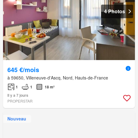
4 Photos
645 €/mois
à 59650, Villeneuve-d'Ascq, Nord, Hauts-de-France
1
1
18 m²
Il y a 7 jours
PROPERSTAR
Nouveau