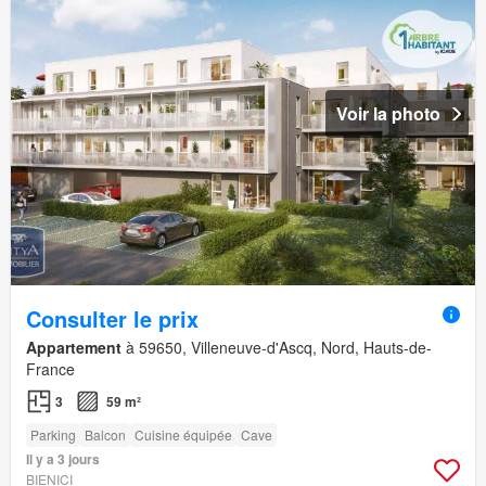
Voir la photo
Consulter le prix
Appartement
à 59650, Villeneuve-d'Ascq, Nord, Hauts-de-
France
3
59 m²
Parking
Balcon
Cuisine équipée
Cave
Il y a 3 jours
BIENICI