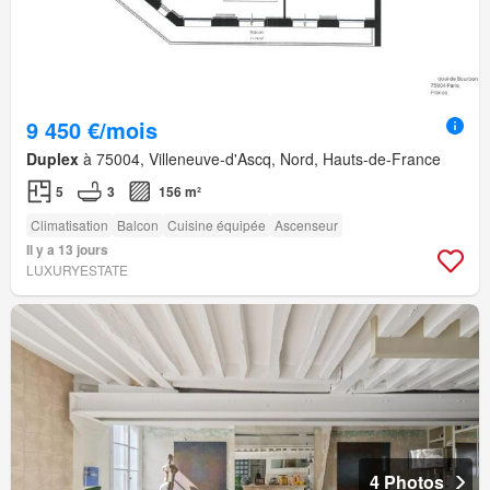
9 450 €/mois
Duplex
à 75004, Villeneuve-d'Ascq, Nord, Hauts-de-France
5
3
156 m²
Climatisation
Balcon
Cuisine équipée
Ascenseur
Il y a 13 jours
LUXURYESTATE
4 Photos