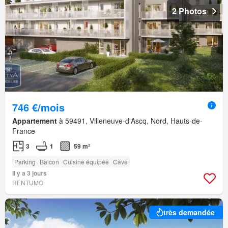
2 Photos
746 €/mois
Appartement
à 59491, Villeneuve-d'Ascq, Nord, Hauts-de-
France
3
1
59 m²
Parking
Balcon
Cuisine équipée
Cave
Il y a 3 jours
RENTUMO
très demandée