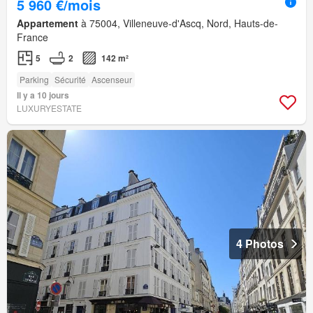
5 960 €/mois
Appartement
à 75004, Villeneuve-d'Ascq, Nord, Hauts-de-
France
5
2
142 m²
Parking
Sécurité
Ascenseur
Il y a 10 jours
LUXURYESTATE
4 Photos