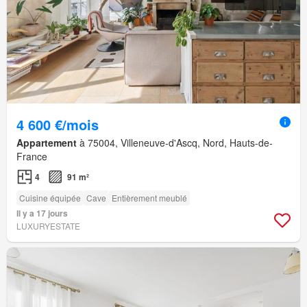
4 600 €/mois
Appartement
à 75004, Villeneuve-d'Ascq, Nord, Hauts-de-
France
4
91 m²
Cuisine équipée
Cave
Entièrement meublé
Il y a 17 jours
LUXURYESTATE