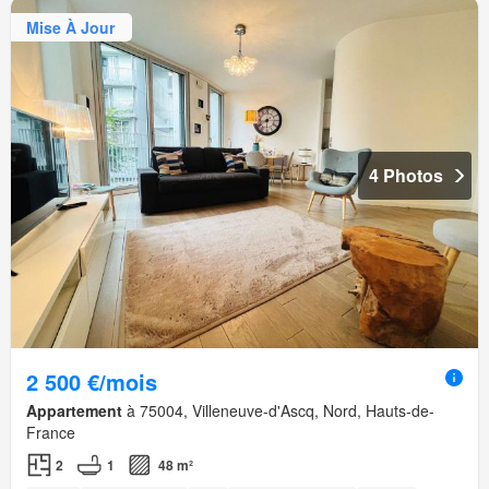
Mise À Jour
4 Photos
2 500 €/mois
Appartement
à 75004, Villeneuve-d'Ascq, Nord, Hauts-de-
France
2
1
48 m²