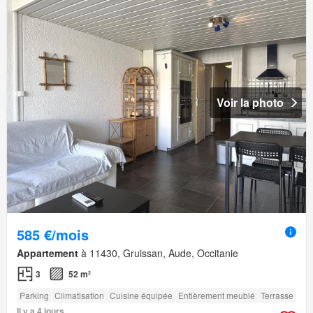
Voir la photo
585 €/mois
Appartement
à 11430, Gruissan, Aude, Occitanie
3
52 m²
Parking
Climatisation
Cuisine équipée
Entièrement meublé
Terrasse
Il y a 4 jours