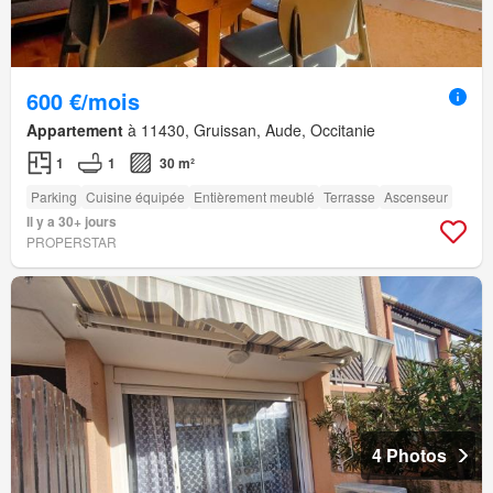
600 €/mois
Appartement
à 11430, Gruissan, Aude, Occitanie
1
1
30 m²
Parking
Cuisine équipée
Entièrement meublé
Terrasse
Ascenseur
Il y a 30+ jours
PROPERSTAR
4 Photos