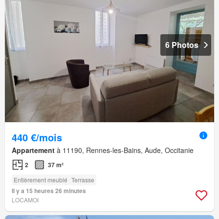
6 Photos
440 €/mois
Appartement
à 11190, Rennes-les-Bains, Aude, Occitanie
2
37 m²
Entièrement meublé
Terrasse
Il y a 15 heures 26 minutes
LOCAMOI