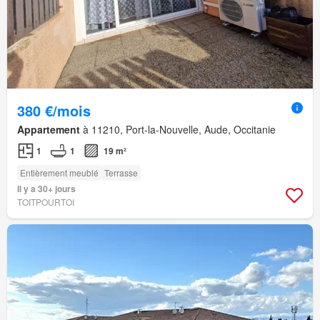
380 €/mois
Appartement
à 11210, Port-la-Nouvelle, Aude, Occitanie
1
1
19 m²
Entièrement meublé
Terrasse
Il y a 30+ jours
TOITPOURTOI