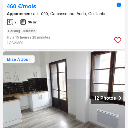
460 €/mois
Appartement
à 11000, Carcassonne, Aude, Occitanie
2
36 m²
Parking
Terrasse
Il y a 15 heures 26 minutes
LOCAMOI
Mise À Jour
12 Photos