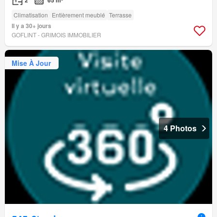
2
65 m²
Climatisation
Entièrement meublé
Terrasse
Il y a 30+ jours
GOFLINT - GRIMOIS IMMOBILIER
Mise À Jour
4 Photos