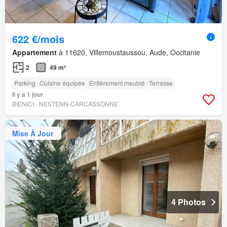
622 €/mois
Appartement
à 11620, Villemoustaussou, Aude, Occitanie
2
49 m²
Parking
Cuisine équipée
Entièrement meublé
Terrasse
Il y a 1 jour
BIENICI - NESTENN-CARCASSONNE
Mise À Jour
4 Photos