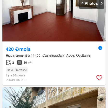
4 Photos
420 €/mois
Appartement
à 11400, Castelnaudary, Aude, Occitanie
2
60 m²
Cave
Terrasse
Il y a 30+ jours
PROPERSTAR