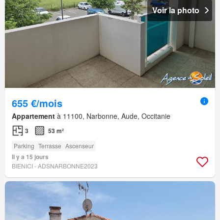
Voir la photo
655 €/mois
Appartement
à 11100, Narbonne, Aude, Occitanie
3
53 m²
Parking
Terrasse
Ascenseur
Il y a 15 jours
BIENICI - ADSNARBONNE2023