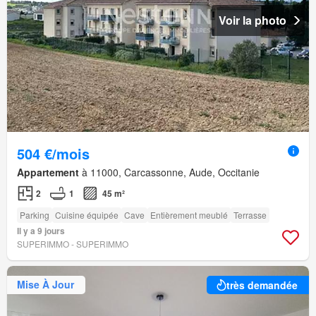
Voir la photo
504 €/mois
Appartement
à 11000, Carcassonne, Aude, Occitanie
2
1
45 m²
Parking
Cuisine équipée
Cave
Entièrement meublé
Terrasse
Il y a 9 jours
SUPERIMMO - SUPERIMMO
Mise À Jour
très demandée