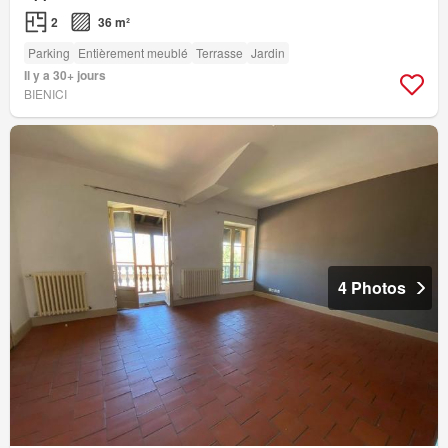
2
36 m²
Parking
Entièrement meublé
Terrasse
Jardin
Il y a 30+ jours
BIENICI
4 Photos