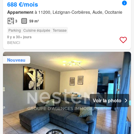
688 €/mois
Appartement
à 11200, Lézignan-Corbières, Aude, Occitanie
3
59 m²
Parking
Cuisine équipée
Terrasse
Il y a 30+ jours
BIENICI
Nouveau
Voir la photo