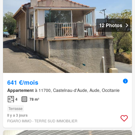
12 Photos
641 €/mois
Appartement
à 11700, Castelnau-d'Aude, Aude, Occitanie
4
78 m²
Terrasse
Il y a 3 jours
FIGARO IMMO - TERRE SUD IMMOBILIER