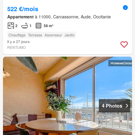
522 €/mois
Appartement
à 11000, Carcassonne, Aude, Occitanie
2
1
58 m²
Chauffage
Terrasse
Ascenseur
Jardin
Il y a 27 jours
RENTUMO
4 Photos