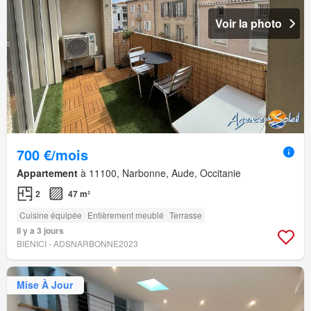
Voir la photo
700 €/mois
Appartement
à 11100, Narbonne, Aude, Occitanie
2
47 m²
Cuisine équipée
Entièrement meublé
Terrasse
Il y a 3 jours
BIENICI - ADSNARBONNE2023
Mise À Jour