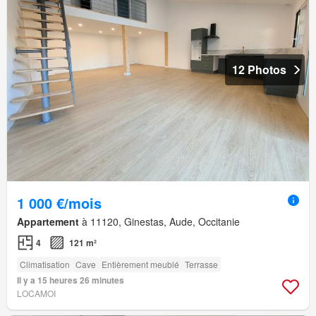
12 Photos
1 000 €/mois
Appartement
à 11120, Ginestas, Aude, Occitanie
4
121 m²
Climatisation
Cave
Entièrement meublé
Terrasse
Il y a 15 heures 26 minutes
LOCAMOI