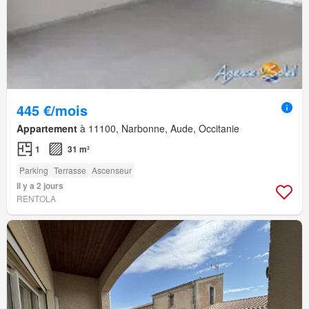
445 €/mois
Appartement
à 11100, Narbonne, Aude, Occitanie
1
31 m²
Parking
Terrasse
Ascenseur
Il y a 2 jours
RENTOLA