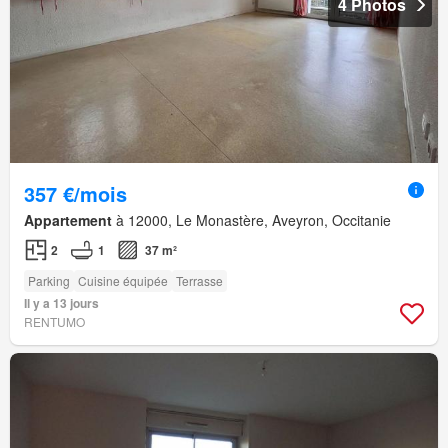
4 Photos
357 €/mois
Appartement
à 12000, Le Monastère, Aveyron, Occitanie
2
1
37 m²
Parking
Cuisine équipée
Terrasse
Il y a 13 jours
RENTUMO