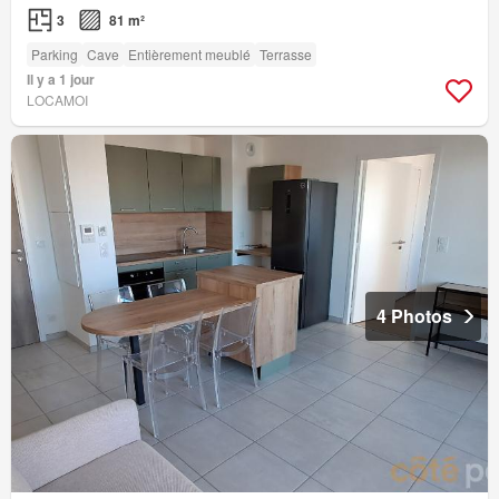
3
81 m²
Parking
Cave
Entièrement meublé
Terrasse
Il y a 1 jour
LOCAMOI
4 Photos