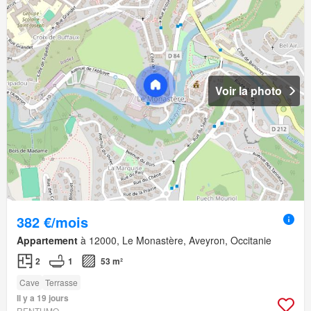
Voir la photo
382 €/mois
Appartement
à 12000, Le Monastère, Aveyron, Occitanie
2
1
53 m²
Cave
Terrasse
Il y a 19 jours
RENTUMO