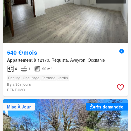
540 €/mois
Appartement
à 12170, Réquista, Aveyron, Occitanie
4
1
90 m²
Parking
Chauffage
Terrasse
Jardin
Il y a 30+ jours
RENTUMO
Mise À Jour
très demandée