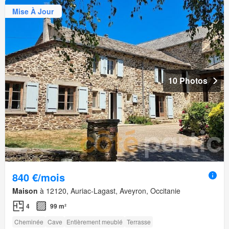
Mise À Jour
10 Photos
840 €/mois
Maison
à 12120, Auriac-Lagast, Aveyron, Occitanie
4
99 m²
Cheminée
Cave
Entièrement meublé
Terrasse