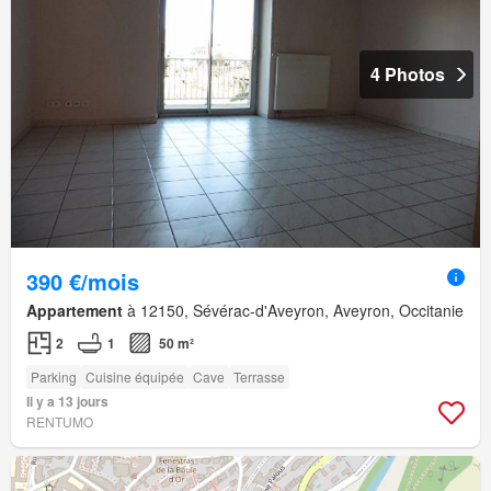
4 Photos
390 €/mois
Appartement
à 12150, Sévérac-d'Aveyron, Aveyron, Occitanie
2
1
50 m²
Parking
Cuisine équipée
Cave
Terrasse
Il y a 13 jours
RENTUMO