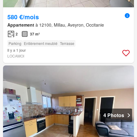
580 €/mois
Appartement
à 12100, Millau, Aveyron, Occitanie
2
37 m²
Parking
Entièrement meublé
Terrasse
Il y a 1 jour
LOCAMOI
4 Photos