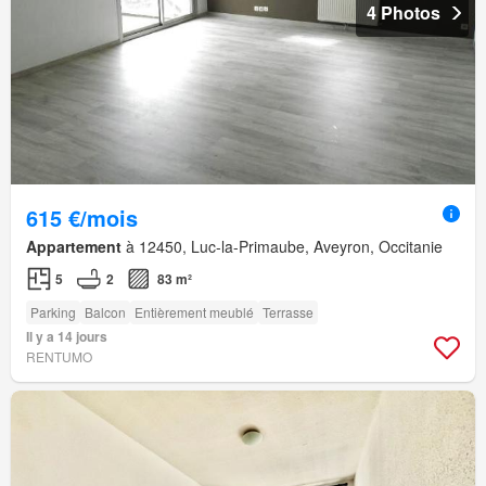
4 Photos
615 €/mois
Appartement
à 12450, Luc-la-Primaube, Aveyron, Occitanie
5
2
83 m²
Parking
Balcon
Entièrement meublé
Terrasse
Il y a 14 jours
RENTUMO