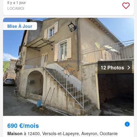
Il y a 1 jour
LOCAMOI
Mise À Jour
12 Photos
690 €/mois
Maison
à 12400, Versols-et-Lapeyre, Aveyron, Occitanie