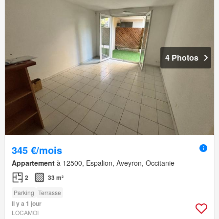
4 Photos
345 €/mois
Appartement
à 12500, Espalion, Aveyron, Occitanie
2
33 m²
Parking
Terrasse
Il y a 1 jour
LOCAMOI