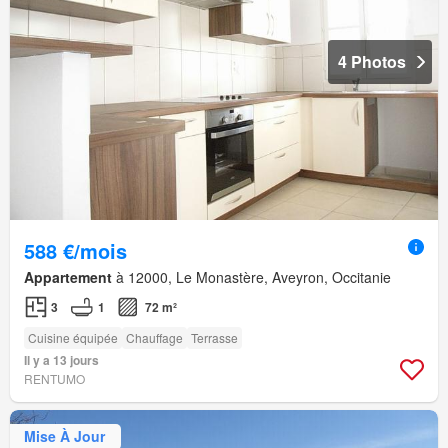
4 Photos
588 €/mois
Appartement
à 12000, Le Monastère, Aveyron, Occitanie
3
1
72 m²
Cuisine équipée
Chauffage
Terrasse
Il y a 13 jours
RENTUMO
Mise À Jour