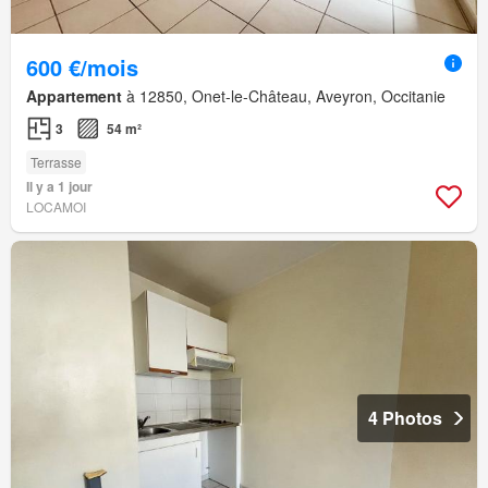
600 €/mois
Appartement
à 12850, Onet-le-Château, Aveyron, Occitanie
3
54 m²
Terrasse
Il y a 1 jour
LOCAMOI
4 Photos