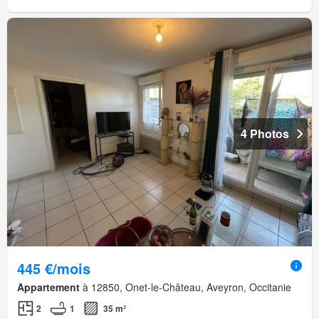
4 Photos
445 €/mois
Appartement
à 12850, Onet-le-Château, Aveyron, Occitanie
2
1
35 m²