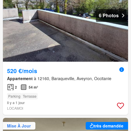
6 Photos
520 €/mois
Appartement
à 12160, Baraqueville, Aveyron, Occitanie
2
54 m²
Parking
Terrasse
Il y a 1 jour
LOCAMOI
Mise À Jour
très demandée