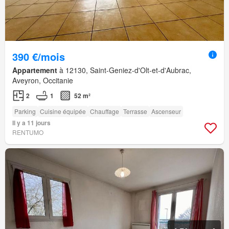
390 €/mois
Appartement
à 12130, Saint-Geniez-d'Olt-et-d'Aubrac,
Aveyron, Occitanie
2
1
52 m²
Parking
Cuisine équipée
Chauffage
Terrasse
Ascenseur
Il y a 11 jours
RENTUMO