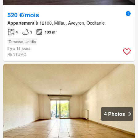
520 €/mois
Appartement
à 12100, Millau, Aveyron, Occitanie
4
1
103 m²
Terrasse
Jardin
Il y a 15 jours
RENTUMO
4 Photos