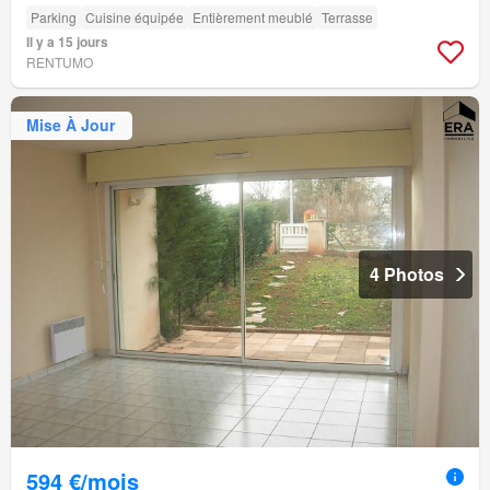
Parking
Cuisine équipée
Entièrement meublé
Terrasse
Il y a 15 jours
RENTUMO
Mise À Jour
4 Photos
594 €/mois