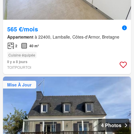
565 €/mois
Appartement
à 22400, Lamballe, Côtes-d'Armor, Bretagne
2
40 m²
Cuisine équipée
Il y a 8 jours
TOITPOURTOI
Mise À Jour
4 Photos