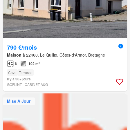
790 €/mois
Maison
à 22460, Le Quillio, Côtes-d'Armor, Bretagne
6
102 m²
Cave
Terrasse
Il y a 30+ jours
GOFLINT - CABINET A&G
Mise À Jour