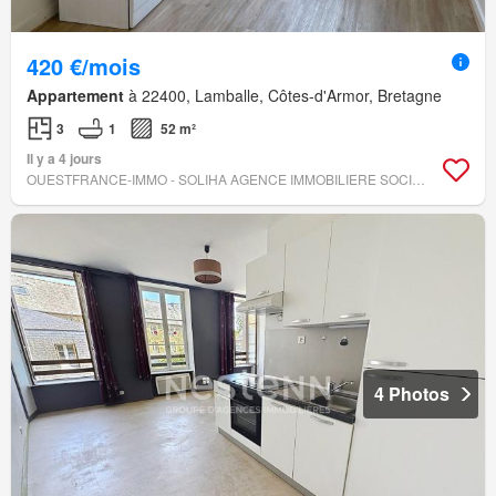
420 €/mois
Appartement
à 22400, Lamballe, Côtes-d'Armor, Bretagne
3
1
52 m²
Il y a 4 jours
OUESTFRANCE-IMMO - SOLIHA AGENCE IMMOBILIERE SOCIALE BRETAG
4 Photos