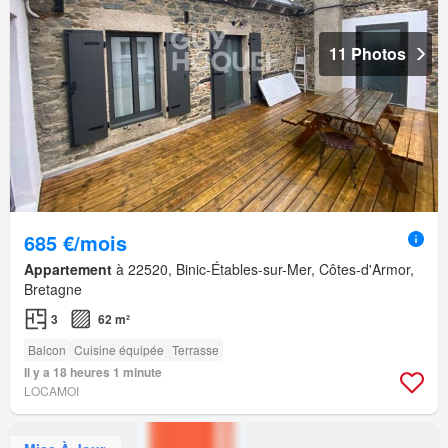
11 Photos
685 €/mois
Appartement
à 22520, Binic-Étables-sur-Mer, Côtes-d'Armor,
Bretagne
3
62 m²
Balcon
Cuisine équipée
Terrasse
Il y a 18 heures 1 minute
LOCAMOI