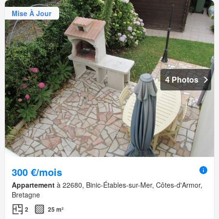
Mise À Jour
4 Photos
300 €/mois
Appartement
à 22680, Binic-Étables-sur-Mer, Côtes-d'Armor,
Bretagne
2
25 m²