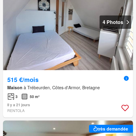
4 Photos
515 €/mois
Maison
à Trébeurden, Côtes-d'Armor, Bretagne
3
50 m²
Il y a 21 jours
RENTOLA
très demandée