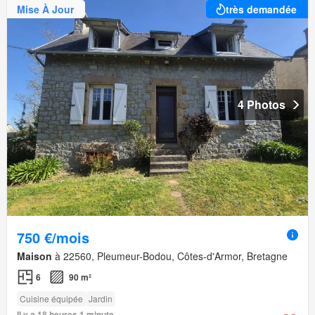
Mise À Jour
très demandée
4 Photos
750 €/mois
Maison
à 22560, Pleumeur-Bodou, Côtes-d'Armor, Bretagne
6
90 m²
Cuisine équipée
Jardin
Il y a 18 heures 1 minute