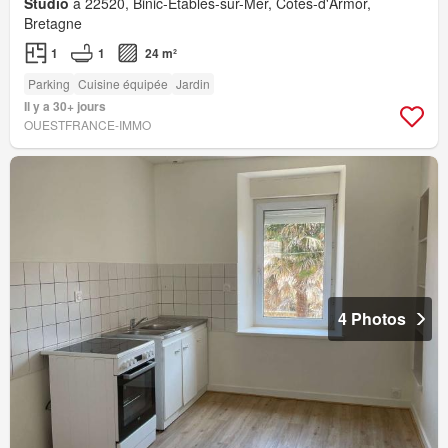
Studio
à 22520, Binic-Étables-sur-Mer, Côtes-d'Armor,
Bretagne
1
1
24 m²
Parking
Cuisine équipée
Jardin
Il y a 30+ jours
OUESTFRANCE-IMMO
4 Photos