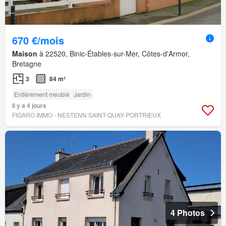
670 €/mois
Maison
à 22520, Binic-Étables-sur-Mer, Côtes-d'Armor,
Bretagne
3
84 m²
Entièrement meublé
Jardin
Il y a 4 jours
FIGARO IMMO - NESTENN SAINT-QUAY-PORTRIEUX
4 Photos