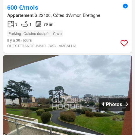
600 €/mois
Appartement
à 22400, Côtes-d'Armor, Bretagne
3
1
76 m²
Parking
Cuisine équipée
Cave
Il y a 30+ jours
OUESTFRANCE-IMMO - SAS LAMBALLIA
4 Photos