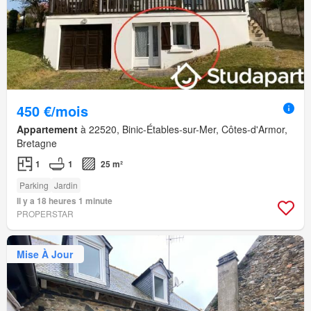
450 €/mois
Appartement
à 22520, Binic-Étables-sur-Mer, Côtes-d'Armor,
Bretagne
1
1
25 m²
Parking
Jardin
Il y a 18 heures 1 minute
PROPERSTAR
Mise À Jour