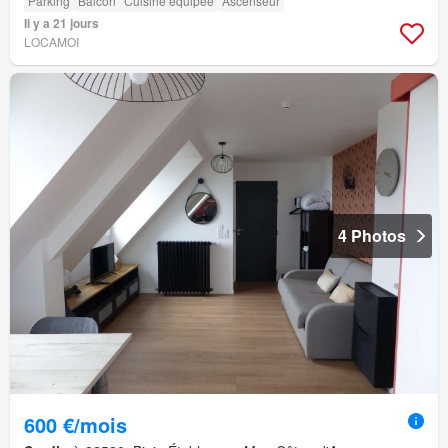
Parking
Balcon
Cuisine équipée
Ascenseur
Il y a 21 jours
LOCAMOI
4 Photos
600 €/mois