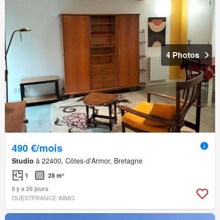
4 Photos
490 €/mois
Studio
à 22400, Côtes-d'Armor, Bretagne
1
28 m²
Il y a 26 jours
OUESTFRANCE-IMMO