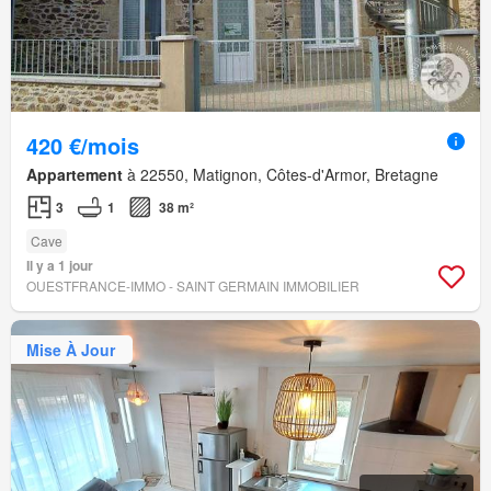
420 €/mois
Appartement
à 22550, Matignon, Côtes-d'Armor, Bretagne
3
1
38 m²
Cave
Il y a 1 jour
OUESTFRANCE-IMMO - SAINT GERMAIN IMMOBILIER
Mise À Jour