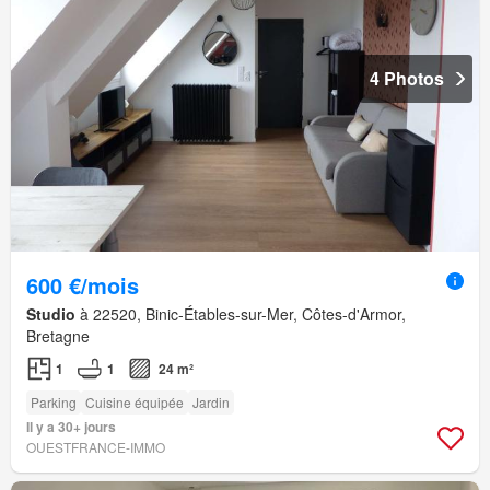
4 Photos
600 €/mois
Studio
à 22520, Binic-Étables-sur-Mer, Côtes-d'Armor,
Bretagne
1
1
24 m²
Parking
Cuisine équipée
Jardin
Il y a 30+ jours
OUESTFRANCE-IMMO