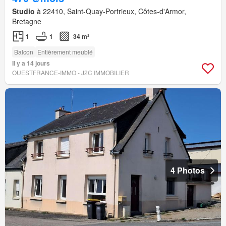
Studio
à 22410, Saint-Quay-Portrieux, Côtes-d'Armor,
Bretagne
1
1
34 m²
Balcon
Entièrement meublé
Il y a 14 jours
OUESTFRANCE-IMMO - J2C IMMOBILIER
4 Photos