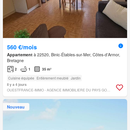
560 €/mois
Appartement
à 22520, Binic-Étables-sur-Mer, Côtes-d'Armor,
Bretagne
2
1
35 m²
Cuisine équipée
Entièrement meublé
Jardin
Il y a 4 jours
OUESTFRANCE-IMMO - AGENCE IMMOBILIERE DU PAYS GOELO
Nouveau