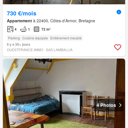
730 €/mois
Appartement
à 22400, Côtes-d'Armor, Bretagne
4
1
72 m²
Parking
Cuisine équipée
Entièrement meublé
Il y a 30+ jours
OUESTFRANCE-IMMO - SAS LAMBALLIA
4 Photos