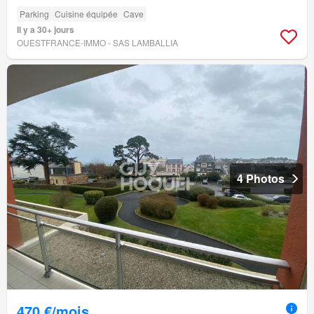
Parking
Cuisine équipée
Cave
Il y a 30+ jours
OUESTFRANCE-IMMO - SAS LAMBALLIA
4 Photos
470 €/mois