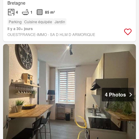
Bretagne
4
1
85 m²
Parking
Cuisine équipée
Jardin
Il y a 30+ jours
OUESTFRANCE-IMMO - SA D HLM D ARMORIQUE
4 Photos