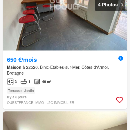
4 Photos
650 €/mois
Maison
à 22520, Binic-Étables-sur-Mer, Côtes-d'Armor,
Bretagne
3
1
49 m²
Terrasse
Jardin
Il y a 8 jours
OUESTFRANCE-IMMO - J2C IMMOBILIER