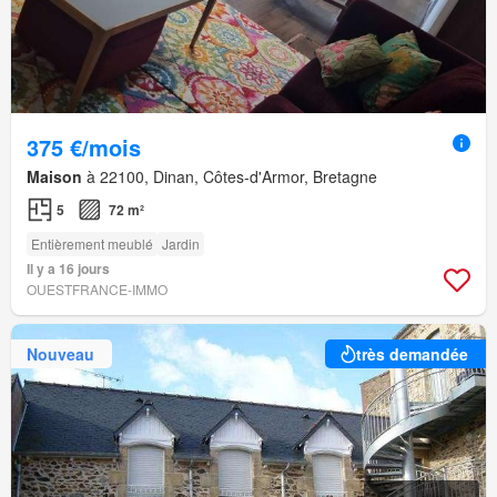
375 €/mois
Maison
à 22100, Dinan, Côtes-d'Armor, Bretagne
5
72 m²
Entièrement meublé
Jardin
Il y a 16 jours
OUESTFRANCE-IMMO
Nouveau
très demandée