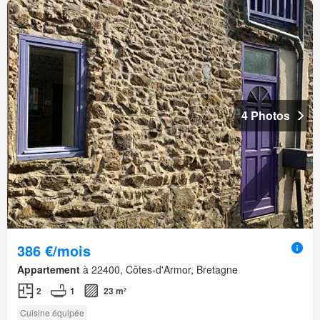
4 Photos
386 €/mois
Appartement
à 22400, Côtes-d'Armor, Bretagne
2
1
23 m²
Cuisine équipée