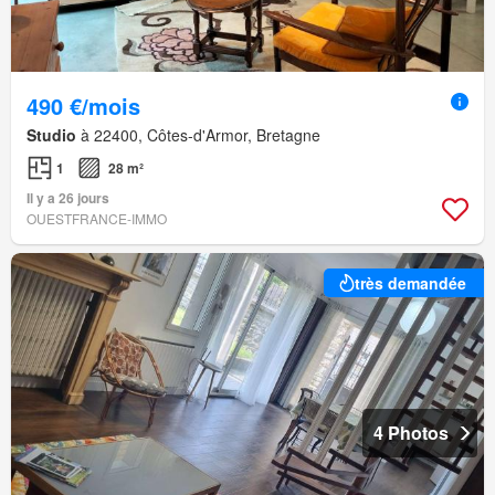
490 €/mois
Studio
à 22400, Côtes-d'Armor, Bretagne
1
28 m²
Il y a 26 jours
OUESTFRANCE-IMMO
très demandée
4 Photos