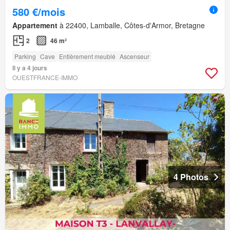
580 €/mois
Appartement
à 22400, Lamballe, Côtes-d'Armor, Bretagne
2
46 m²
Parking
Cave
Entièrement meublé
Ascenseur
Il y a 4 jours
OUESTFRANCE-IMMO
4 Photos