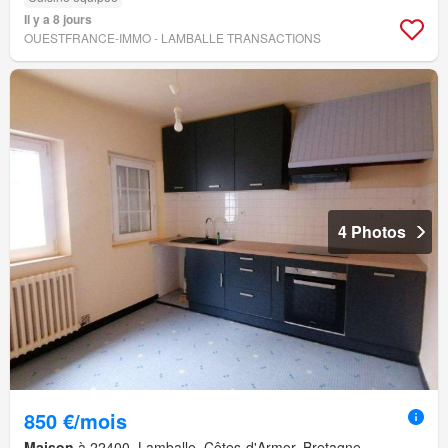
Il y a 8 jours
OUESTFRANCE-IMMO - LAMBALLE TRANSACTIONS
4 Photos
850 €/mois
Maison
à 22400, Lamballe, Côtes-d'Armor, Bretagne