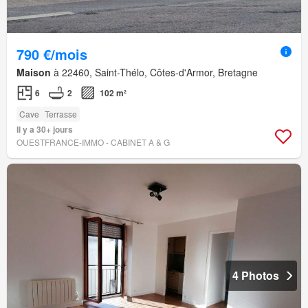
790 €/mois
Maison
à 22460, Saint-Thélo, Côtes-d'Armor, Bretagne
6
2
102 m²
Cave
Terrasse
Il y a 30+ jours
OUESTFRANCE-IMMO - CABINET A & G
4 Photos