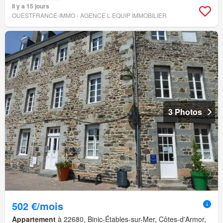
Il y a 15 jours
OUESTFRANCE-IMMO - AGENCE L EQUIP IMMOBILIER
3 Photos
502 €/mois
Appartement
à 22680, Binic-Étables-sur-Mer, Côtes-d'Armor,