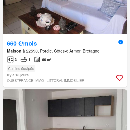
660 €/mois
Maison
à 22590, Pordic, Côtes-d'Armor, Bretagne
3
1
60 m²
Cuisine équipée
Il y a 18 jours
OUESTFRANCE-IMMO - LITTORAL IMMOBILIER