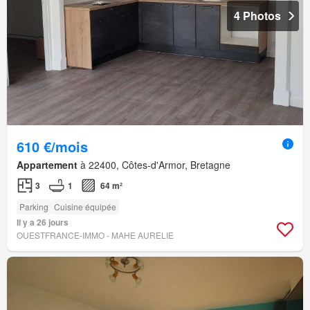
4 Photos
610 €/mois
Appartement
à 22400, Côtes-d'Armor, Bretagne
3
1
64 m²
Parking
Cuisine équipée
Il y a 26 jours
OUESTFRANCE-IMMO - MAHE AURELIE