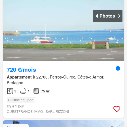
4 Photos
720 €/mois
Appartement
à 22700, Perros-Guirec, Côtes-d'Armor,
Bretagne
3
1
75 m²
Cuisine équipée
Il y a 1 jour
OUESTFRANCE-IMMO - SARL RIZZONI