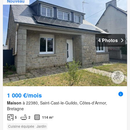
Nouveau
4 Photos
1 000 €/mois
Maison
à 22380, Saint-Cast-le-Guildo, Côtes-d'Armor,
Bretagne
5
2
114 m²
Cuisine équipée
Jardin