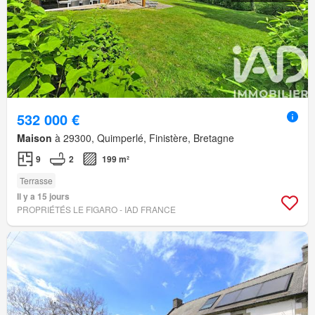
532 000 €
Maison
à 29300, Quimperlé, Finistère, Bretagne
9
2
199 m²
Terrasse
Il y a 15 jours
PROPRIÉTÉS LE FIGARO - IAD FRANCE