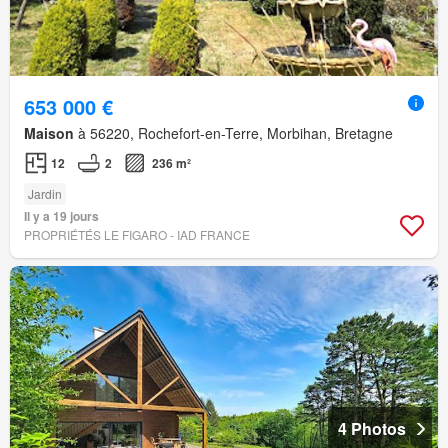
653 000 €
Maison
à 56220, Rochefort-en-Terre, Morbihan, Bretagne
12
2
236 m²
Jardin
Il y a 19 jours
PROPRIÉTÉS LE FIGARO - IAD FRANCE
4 Photos