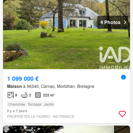
4 Photos
1 099 000 €
Maison
à 56340, Carnac, Morbihan, Bretagne
9
2
222 m²
Cheminée
Terrasse
Jardin
Il y a 7 jours
PROPRIÉTÉS LE FIGARO - IAD FRANCE