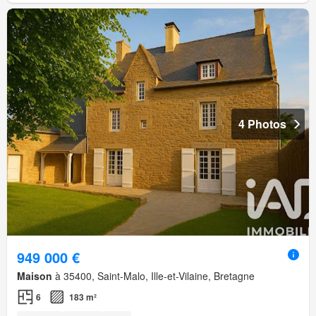
4 Photos
949 000 €
Maison
à 35400, Saint-Malo, Ille-et-Vilaine, Bretagne
6
183 m²