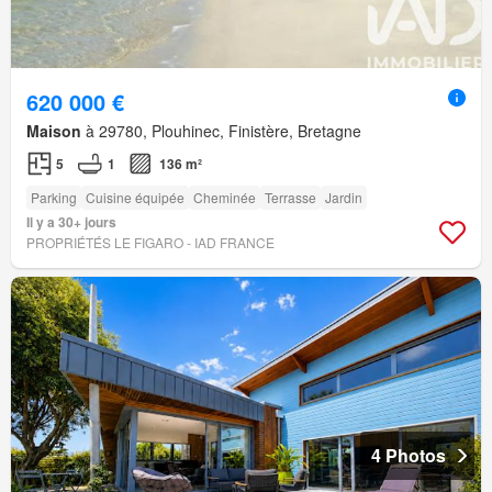
620 000 €
Maison
à 29780, Plouhinec, Finistère, Bretagne
5
1
136 m²
Parking
Cuisine équipée
Cheminée
Terrasse
Jardin
Il y a 30+ jours
PROPRIÉTÉS LE FIGARO - IAD FRANCE
4 Photos