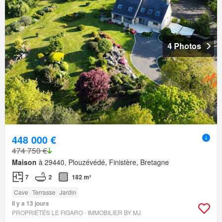
4 Photos
448 000 €
474 750 €
Maison
à 29440, Plouzévédé, Finistère, Bretagne
7
2
182 m²
Cave
Terrasse
Jardin
Il y a 13 jours
PROPRIÉTÉS LE FIGARO - IMMOBILIER BY MJ