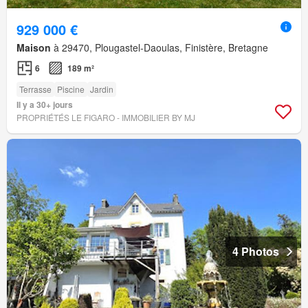
929 000 €
Maison
à 29470, Plougastel-Daoulas, Finistère, Bretagne
6
189 m²
Terrasse
Piscine
Jardin
Il y a 30+ jours
PROPRIÉTÉS LE FIGARO - IMMOBILIER BY MJ
4 Photos