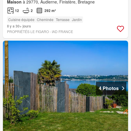
Maison
à 29770, Audierne, Finistère, Bretagne
12
2
292 m²
Cuisine équipée
Cheminée
Terrasse
Jardin
Il y a 30+ jours
PROPRIÉTÉS LE FIGARO - IAD FRANCE
4 Photos