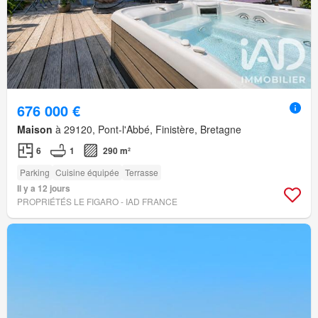
676 000 €
Maison
à 29120, Pont-l'Abbé, Finistère, Bretagne
6
1
290 m²
Parking
Cuisine équipée
Terrasse
Il y a 12 jours
PROPRIÉTÉS LE FIGARO - IAD FRANCE