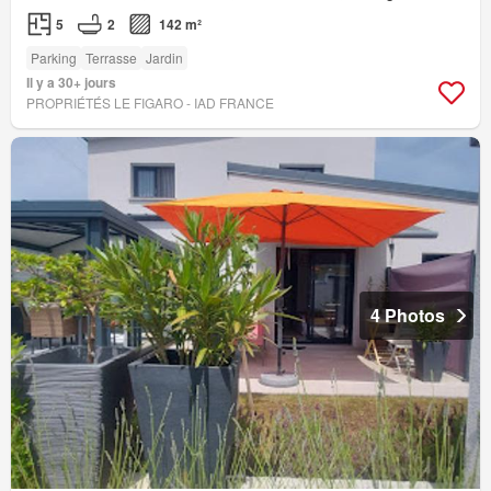
5
2
142 m²
Parking
Terrasse
Jardin
Il y a 30+ jours
PROPRIÉTÉS LE FIGARO - IAD FRANCE
4 Photos