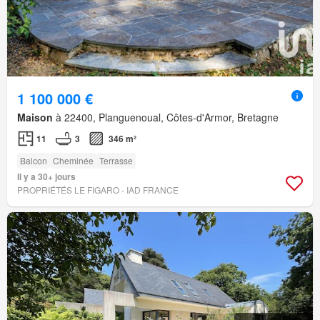
1 100 000 €
Maison
à 22400, Planguenoual, Côtes-d'Armor, Bretagne
11
3
346 m²
Balcon
Cheminée
Terrasse
Il y a 30+ jours
PROPRIÉTÉS LE FIGARO - IAD FRANCE