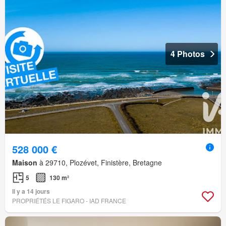
4 Photos
528 000 €
Maison
à 29710, Plozévet, Finistère, Bretagne
5
130 m²
Il y a 14 jours
PROPRIÉTÉS LE FIGARO - IAD FRANCE