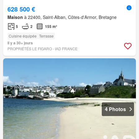
628 500 €
Maison
à 22400, Saint-Alban, Côtes-d'Armor, Bretagne
5
2
155 m²
Cuisine équipée
Terrasse
Il y a 30+ jours
PROPRIÉTÉS LE FIGARO - IAD FRANCE
4 Photos