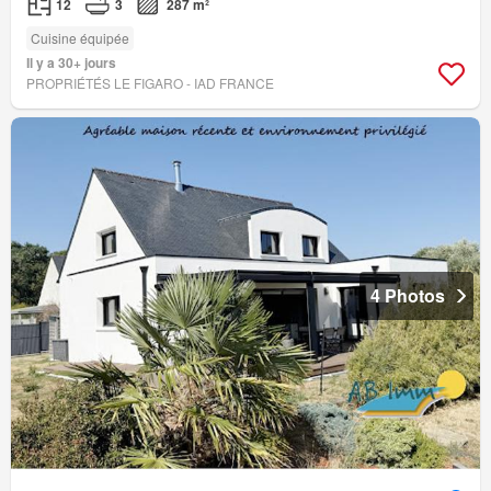
12
3
287 m²
Cuisine équipée
Il y a 30+ jours
PROPRIÉTÉS LE FIGARO - IAD FRANCE
4 Photos