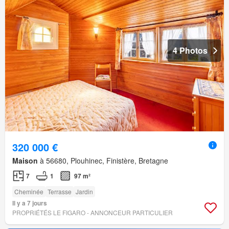
4 Photos
320 000 €
Maison
à 56680, Plouhinec, Finistère, Bretagne
7
1
97 m²
Cheminée
Terrasse
Jardin
Il y a 7 jours
PROPRIÉTÉS LE FIGARO - ANNONCEUR PARTICULIER