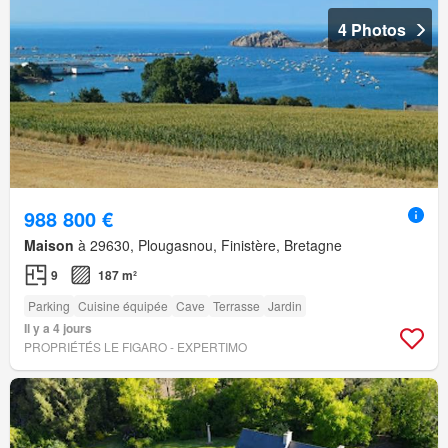
4 Photos
988 800 €
Maison
à 29630, Plougasnou, Finistère, Bretagne
9
187 m²
Parking
Cuisine équipée
Cave
Terrasse
Jardin
Il y a 4 jours
PROPRIÉTÉS LE FIGARO - EXPERTIMO