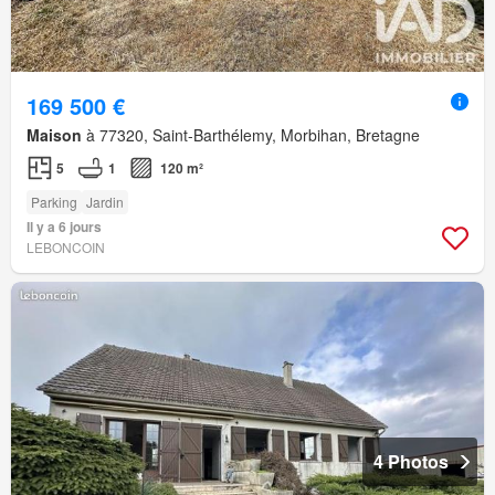
169 500 €
Maison
à 77320, Saint-Barthélemy, Morbihan, Bretagne
5
1
120 m²
Parking
Jardin
Il y a 6 jours
LEBONCOIN
4 Photos