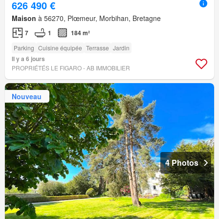
626 490 €
Maison
à 56270, Plœmeur, Morbihan, Bretagne
7
1
184 m²
Parking
Cuisine équipée
Terrasse
Jardin
Il y a 6 jours
PROPRIÉTÉS LE FIGARO - AB IMMOBILIER
Nouveau
4 Photos