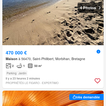
4 Photos
470 000 €
Maison
à 56470, Saint-Philibert, Morbihan, Bretagne
2
1
50 m²
Parking
Jardin
Il y a 23 heures 2 minutes
PROPRIÉTÉS LE FIGARO - EXPERTIMO
très demandée