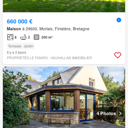
660 000 €
Maison
à 29600, Morlaix, Finistère, Bretagne
8
2
200 m²
Terrasse
Jardin
Il y a 2 jours
PROPRIÉTÉS LE FIGARO - VAUHALLAN IMMOBILIER
4 Photos