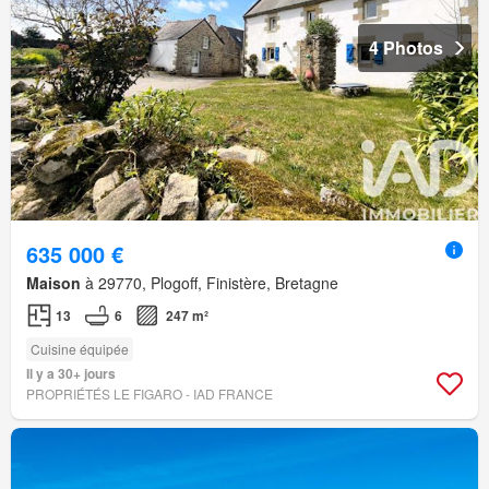
4 Photos
635 000 €
Maison
à 29770, Plogoff, Finistère, Bretagne
13
6
247 m²
Cuisine équipée
Il y a 30+ jours
PROPRIÉTÉS LE FIGARO - IAD FRANCE