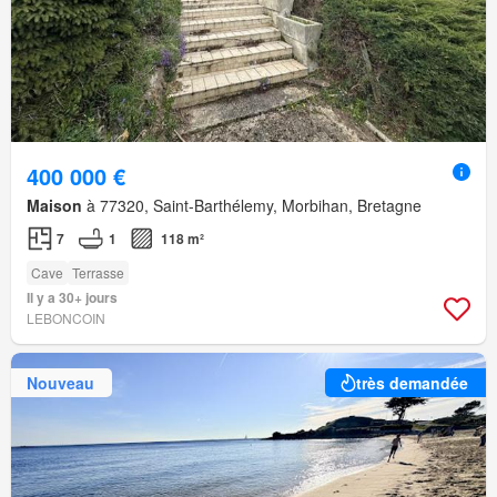
400 000 €
Maison
à 77320, Saint-Barthélemy, Morbihan, Bretagne
7
1
118 m²
Cave
Terrasse
Il y a 30+ jours
LEBONCOIN
Nouveau
très demandée