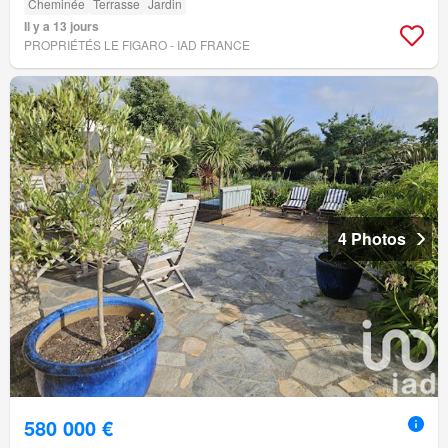
Cheminée
Terrasse
Jardin
Il y a 13 jours
PROPRIÉTÉS LE FIGARO - IAD FRANCE
4 Photos
580 000 €