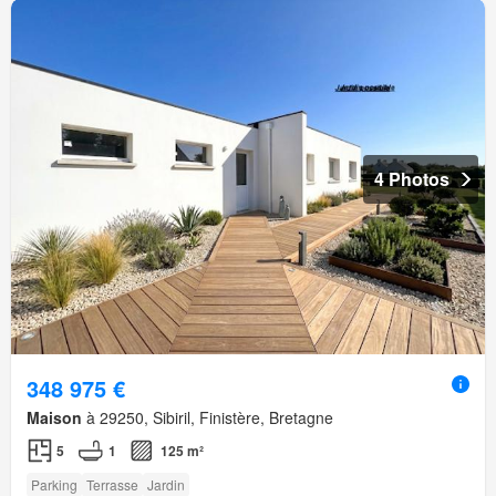
4 Photos
348 975 €
Maison
à 29250, Sibiril, Finistère, Bretagne
5
1
125 m²
Parking
Terrasse
Jardin