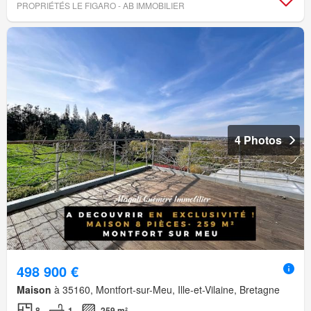
PROPRIÉTÉS LE FIGARO - AB IMMOBILIER
4 Photos
498 900 €
Maison
à 35160, Montfort-sur-Meu, Ille-et-Vilaine, Bretagne
8
1
259 m²