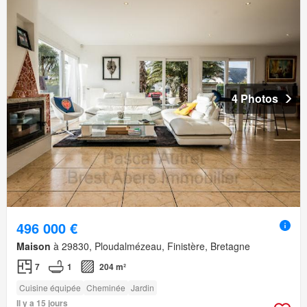
4 Photos
496 000 €
Maison
à 29830, Ploudalmézeau, Finistère, Bretagne
7
1
204 m²
Cuisine équipée
Cheminée
Jardin
Il y a 15 jours