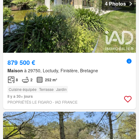
4 Photos
879 500 €
Maison
à 29750, Loctudy, Finistère, Bretagne
8
2
252 m²
Cuisine équipée
Terrasse
Jardin
Il y a 30+ jours
PROPRIÉTÉS LE FIGARO - IAD FRANCE