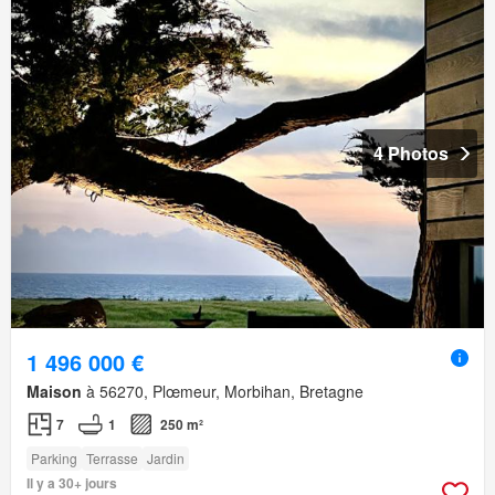
4 Photos
1 496 000 €
Maison
à 56270, Plœmeur, Morbihan, Bretagne
7
1
250 m²
Parking
Terrasse
Jardin
Il y a 30+ jours