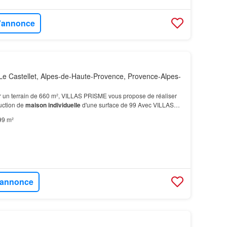
l'annonce
e Castellet, Alpes-de-Haute-Provence, Provence-Alpes-
 un terrain de 660 m², VILLAS PRISME vous propose de réaliser
ruction de
maison individuelle
d'une surface de 99 Avec VILLAS
personnaliser votre projet de
maison
sur…
99 m²
l'annonce