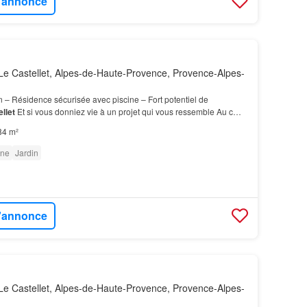
l'annonce
e Castellet, Alpes-de-Haute-Provence, Provence-Alpes-
n – Résidence sécurisée avec piscine – Fort potentiel de
llet
Et si vous donniez vie à un projet qui vous ressemble Au cœur
risée avec piscine, découvrez cette mais…
84 m²
ine
Jardin
l'annonce
e Castellet, Alpes-de-Haute-Provence, Provence-Alpes-