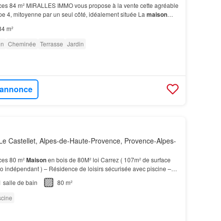
ces 84 m² MIRALLES IMMO vous propose à la vente cette agréable
pe 4, mitoyenne par un seul côté, idéalement située La
maison
s de 84 m2 habitables, auxquels s'ajou…
84 m²
on
Cheminée
Terrasse
Jardin
l'annonce
e Castellet, Alpes-de-Haute-Provence, Provence-Alpes-
ces 80 m²
Maison
en bois de 80M² loi Carrez ( 107m² de surface
dio indépendant ) – Résidence de loisirs sécurisée avec piscine –
s un cadre résidentiel recherché p…
1
salle de bain
80 m²
scine