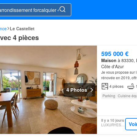
ence
Le Castellet
avec 4 pièces
595 000 €
Maison
à 83330, L
Côte d'Azur
Je vous propose sur
rénovée en 2019, offra
4
pièces
4 Photos
Parking
Cuisine éq
Il y a 10 jours
Voi
LUXURYESTATE