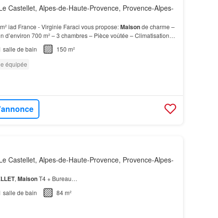
e Castellet, Alpes-de-Haute-Provence, Provence-Alpes-
m² iad France - Virginie Faraci vous propose:
Maison
de charme –
n d’environ 700 m² – 3 chambres – Pièce voûtée – Climatisation À
minutes des commodités, dans un envi…
1
salle de bain
150 m²
ne équipée
l'annonce
e Castellet, Alpes-de-Haute-Provence, Provence-Alpes-
LLET
,
Maison
T4 + Bureau…
1
salle de bain
84 m²