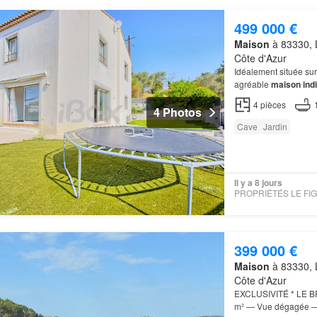
499 000 €
Maison
à 83330, L
Côte d'Azur
Idéalement située su
agréable
maison indi
4
pièces
4 Photos
Cave
Jardin
Il y a 8 jours
399 000 €
Maison
à 83330, L
Côte d'Azur
EXCLUSIVITÉ * LE 
m² — Vue dégagée — 