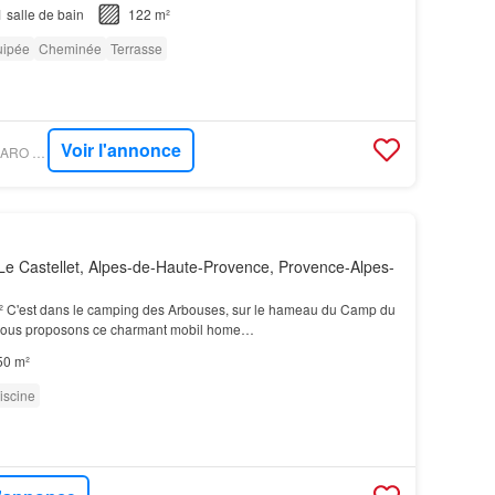
1
salle de bain
122 m²
uipée
Cheminée
Terrasse
Voir l'annonce
PROPRIÉTÉS LE FIGARO - CAP IMMO VAR
e Castellet, Alpes-de-Haute-Provence, Provence-Alpes-
² C'est dans le camping des Arbouses, sur le hameau du Camp du
 vous proposons ce charmant mobil home…
50 m²
iscine