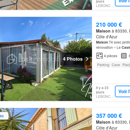
Voir 
jours
LEBONCOIN
210 000 €
Maison
à 83330, L
Côte d'Azur
Maison
T4 avec jardi
rénovation – Le
Caste
d'une résidence sécu
4
pièces
4 Photos
Parking
Cave
Pisc
Il y a 23
Voir 
jours
LEBONCOIN
357 000 €
au
Maison
à 83330, L
Côte d'Azur