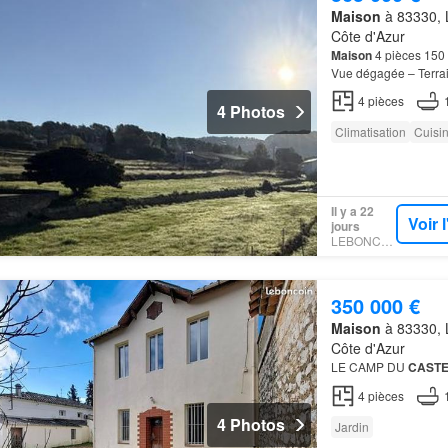
Maison
à 83330, L
Côte d'Azur
Maison
4 pièces 150 
Vue dégagée – Terrai
seulement quelques 
4
pièces
4 Photos
Climatisation
Cuisi
Il y a 22
Voir 
jours
LEBONCOIN
350 000 €
Maison
à 83330, L
Côte d'Azur
LE CAMP DU
CASTE
4
pièces
4 Photos
Jardin