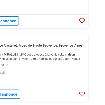
l'annonce
e Castellet, Alpes-de-Haute-Provence, Provence-Alpes-
 m² MIRALLES IMMO vous propose à la vente cette
maison
pe 4 développant environ 136m2 habitables sur ses deux niveaux Au
maison
…
136 m²
ardin
 l'annonce