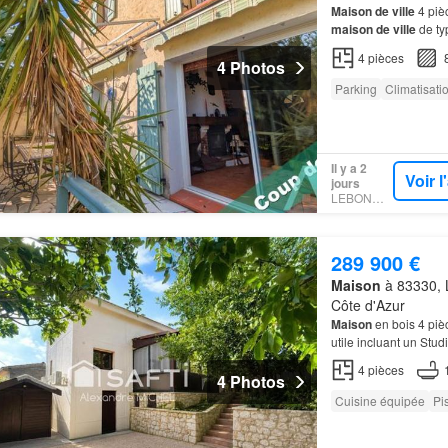
Maison de ville
4 piè
maison de ville
de ty
développe un peu plu
4
pièces
4 Photos
Parking
Climatisati
Il y a 2
Voir 
jours
LEBONCOIN
289 900 €
Maison
à 83330, L
Côte d'Azur
Maison
en bois 4 piè
utile incluant un Stu
Le
Castellet
Park Dan
4
pièces
4 Photos
Cuisine équipée
Pi