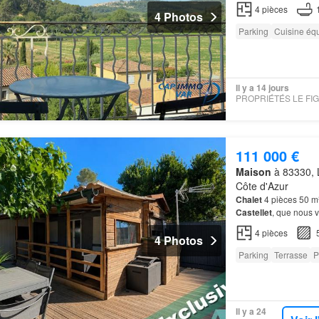
Castellet
4
pièces
4 Photos
Parking
Cuisine éq
Il y a 14 jours
111 000 €
Maison
à 83330, L
Côte d'Azur
Chalet
4 pièces 50 m
Castellet
, que nous
4
pièces
4 Photos
Parking
Terrasse
P
Il y a 24