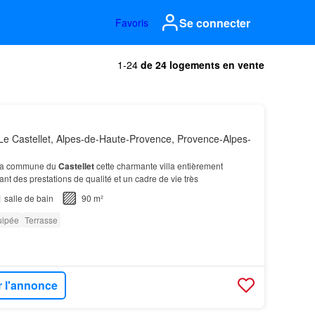
Se connecter
Favoris
1-24
de 24 logements en vente
e Castellet, Alpes-de-Haute-Provence, Provence-Alpes-
 la commune du
Castellet
cette charmante villa entièrement
nt des prestations de qualité et un cadre de vie très
1
salle de bain
90 m²
uipée
Terrasse
r l'annonce