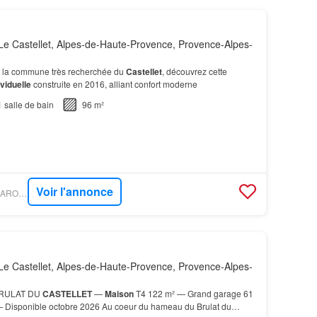
e Castellet, Alpes-de-Haute-Provence, Provence-Alpes-
r la commune très recherchée du
Castellet
, découvrez cette
viduelle
construite en 2016, alliant confort moderne
1
salle de bain
96 m²
Voir l'annonce
PROPRIÉTÉS LE FIGARO - IBOX VAUBAN
e Castellet, Alpes-de-Haute-Provence, Provence-Alpes-
BRULAT DU
CASTELLET
—
Maison
T4 122 m² — Grand garage 61
Disponible octobre 2026 Au coeur du hameau du Brulat du