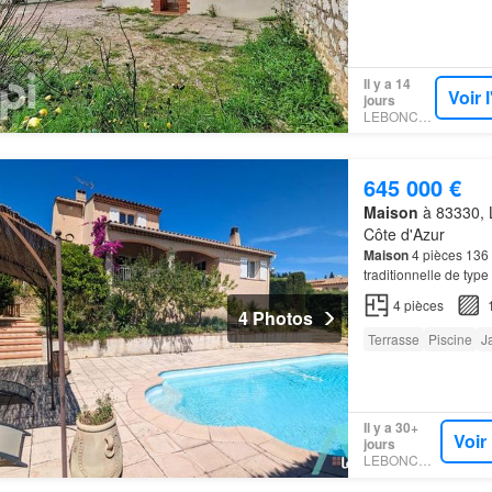
Il y a 14
Voir 
jours
LEBONCOIN
645 000 €
Maison
à 83330, L
Côte d'Azur
Maison
4 pièces 136
traditionnelle de ty
total, trois wc dans la
4
pièces
4 Photos
Terrasse
Piscine
J
Il y a 30+
Voir
jours
LEBONCOIN