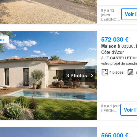
Il y a 12
Voir 
jours
LEBONCOIN
572 030 €
au
Maison
à 83330, L
Côte d'Azur
A LE
CASTELLET
sur
votre projet de const
PRISME, vous pouvez 
4
pièces
3 Photos
Il y a 1 jour
Voir 
LEBONCOIN
565 000 €