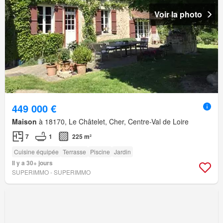
Voir la photo
449 000 €
Maison
à 18170, Le Châtelet, Cher, Centre-Val de Loire
7
1
225 m²
Cuisine équipée
Terrasse
Piscine
Jardin
Il y a 30+ jours
SUPERIMMO - SUPERIMMO