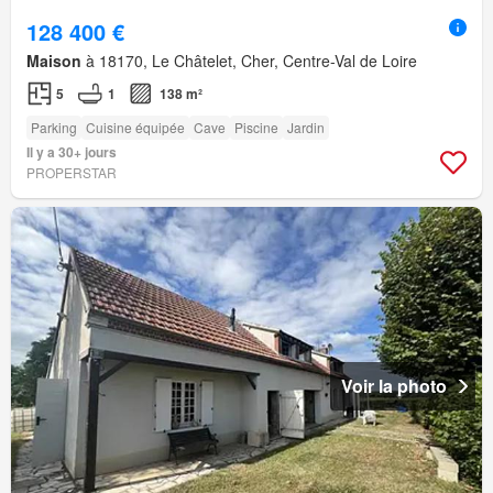
128 400 €
Maison
à 18170, Le Châtelet, Cher, Centre-Val de Loire
5
1
138 m²
Parking
Cuisine équipée
Cave
Piscine
Jardin
Il y a 30+ jours
PROPERSTAR
Voir la photo