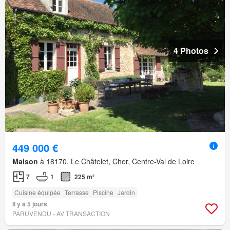
4 Photos
449 000 €
Maison
à 18170, Le Châtelet, Cher, Centre-Val de Loire
7
1
225 m²
Cuisine équipée
Terrasse
Piscine
Jardin
Il y a 5 jours
PARUVENDU - AV TRANSACTION