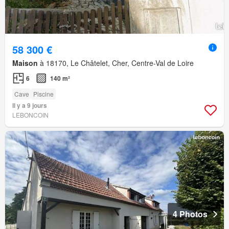
58 300 €
Maison
à 18170, Le Châtelet, Cher, Centre-Val de Loire
6
140 m²
Cave
Piscine
Il y a 9 jours
LEBONCOIN
4 Photos