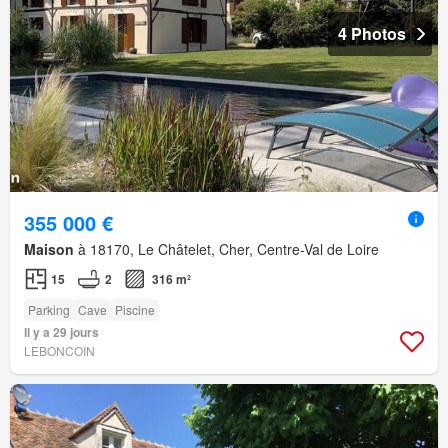
4 Photos
355 000 €
Maison
à 18170, Le Châtelet, Cher, Centre-Val de Loire
15
2
316 m²
Parking
Cave
Piscine
Il y a 29 jours
LEBONCOIN