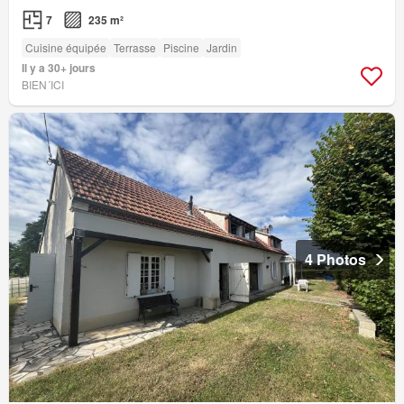
7
235 m²
Cuisine équipée
Terrasse
Piscine
Jardin
Il y a 30+ jours
BIEN´ICI
4 Photos