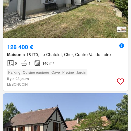
128 400 €
Maison
à 18170, Le Châtelet, Cher, Centre-Val de Loire
5
1
140 m²
Parking
Cuisine équipée
Cave
Piscine
Jardin
Il y a 28 jours
LEBONCOIN