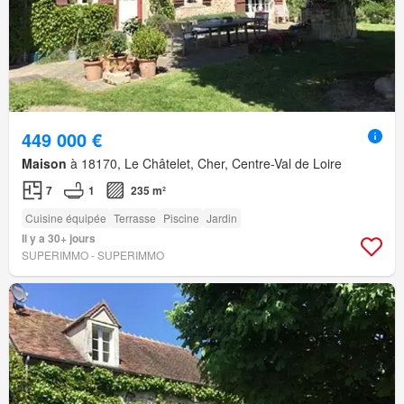
449 000 €
Maison
à 18170, Le Châtelet, Cher, Centre-Val de Loire
7
1
235 m²
Cuisine équipée
Terrasse
Piscine
Jardin
Il y a 30+ jours
SUPERIMMO - SUPERIMMO