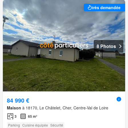
très demandée
8 Photos
84 990 €
Maison
à 18170, Le Châtelet, Cher, Centre-Val de Loire
3
65 m²
Parking
Cuisine équipée
Sécurité