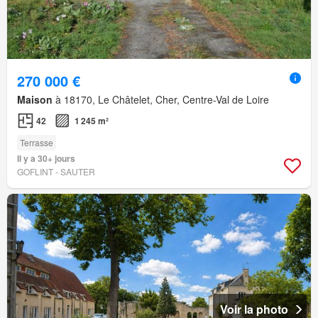
270 000 €
Maison
à 18170, Le Châtelet, Cher, Centre-Val de Loire
42
1 245 m²
Terrasse
Il y a 30+ jours
GOFLINT - SAUTER
Voir la photo