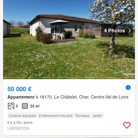
4 Photos
50 000 €
Appartement
à 18170, Le Châtelet, Cher, Centre-Val de Loire
3
55 m²
Cuisine équipée
Entièrement meublé
Terrasse
Jardin
Il y a 30+ jours
LEBONCOIN