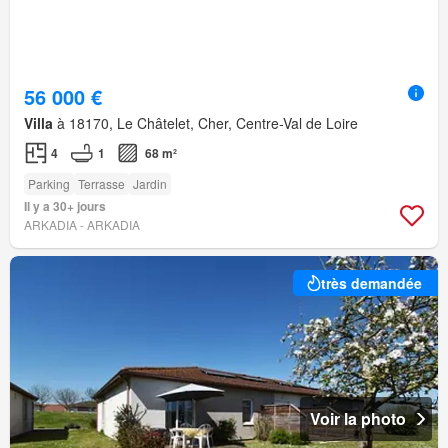
56 000 €
Villa
à 18170, Le Châtelet, Cher, Centre-Val de Loire
4
1
68 m²
Parking
Terrasse
Jardin
Il y a 30+ jours
ARKADIA - ARKADIA
très demandée
Voir la photo