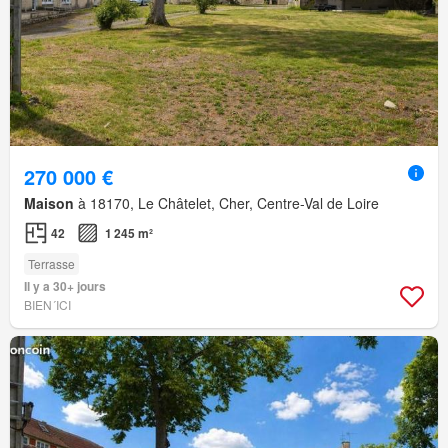
270 000 €
Maison
à 18170, Le Châtelet, Cher, Centre-Val de Loire
42
1 245 m²
Terrasse
Il y a 30+ jours
BIEN´ICI