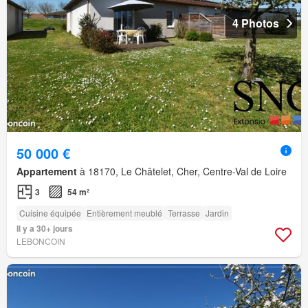
4 Photos
50 000 €
Appartement
à 18170, Le Châtelet, Cher, Centre-Val de Loire
3
54 m²
Cuisine équipée
Entièrement meublé
Terrasse
Jardin
Il y a 30+ jours
LEBONCOIN