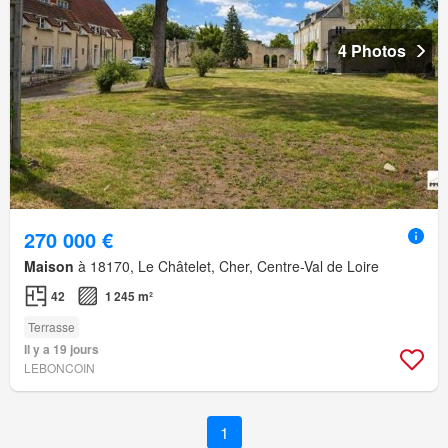
4 Photos
270 000 €
Maison
à 18170, Le Châtelet, Cher, Centre-Val de Loire
42
1 245 m²
Terrasse
Il y a 19 jours
LEBONCOIN
1