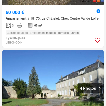
60 000 €
Appartement
à 18170, Le Châtelet, Cher, Centre-Val de Loire
3
1
65 m²
Cuisine équipée
Entièrement meublé
Terrasse
Jardin
Il y a 30+ jours
LEBONCOIN
4 Photos