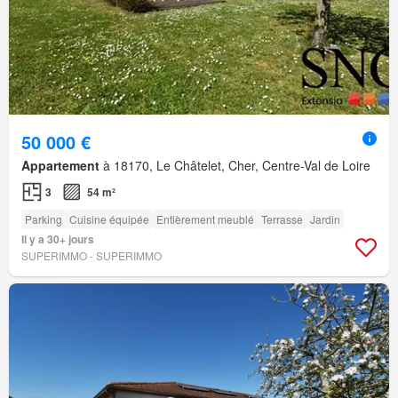
50 000 €
Appartement
à 18170, Le Châtelet, Cher, Centre-Val de Loire
3
54 m²
Parking
Cuisine équipée
Entièrement meublé
Terrasse
Jardin
Il y a 30+ jours
SUPERIMMO - SUPERIMMO