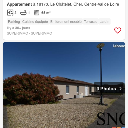
Appartement
à 18170, Le Châtelet, Cher, Centre-Val de Loire
3
1
65 m²
Parking
Cuisine équipée
Entièrement meublé
Terrasse
Jardin
Il y a 30+ jours
SUPERIMMO - SUPERIMMO
4 Photos