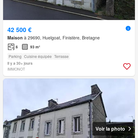
42 500 €
Maison
à 29690, Huelgoat, Finistère, Bretagne
6
93 m²
Parking
Cuisine équipée
Terrasse
Il y a 30+ jours
IMMONOT
Voir la photo