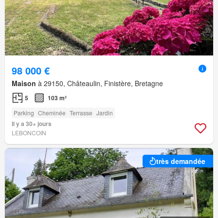
98 000 €
Maison
à 29150, Châteaulin, Finistère, Bretagne
5
103 m²
Parking
Cheminée
Terrasse
Jardin
Il y a 30+ jours
LEBONCOIN
très demandée