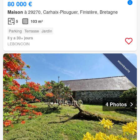
80 000 €
Maison
à 29270, Carhaix-Plouguer, Finistère, Bretagne
5
103 m²
Parking
Terrasse
Jardin
Il y a 30+ jours
LEBONCOIN
4 Photos