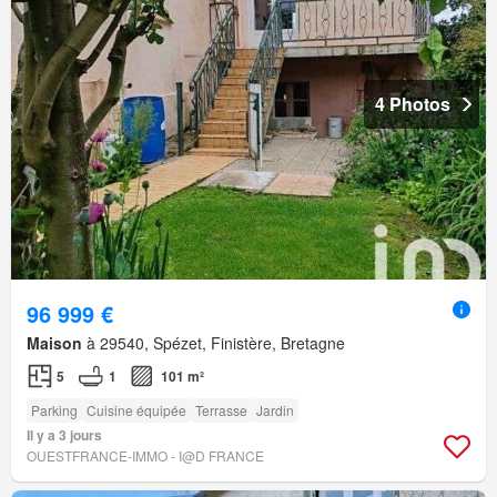
4 Photos
96 999 €
Maison
à 29540, Spézet, Finistère, Bretagne
5
1
101 m²
Parking
Cuisine équipée
Terrasse
Jardin
Il y a 3 jours
OUESTFRANCE-IMMO - I@D FRANCE