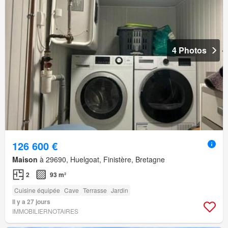
4 Photos
126 600 €
Maison
à 29690, Huelgoat, Finistère, Bretagne
2
93 m²
Cuisine équipée
Cave
Terrasse
Jardin
Il y a 27 jours
IMMOBILIERNOTAIRES