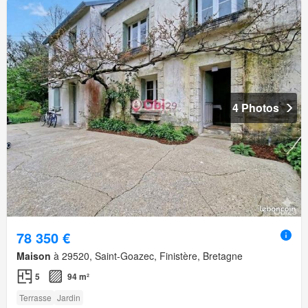
4 Photos
78 350 €
Maison
à 29520, Saint-Goazec, Finistère, Bretagne
5
94 m²
Terrasse
Jardin