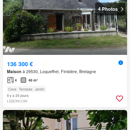
4 Photos
136 300 €
Maison
à 29530, Loqueffret, Finistère, Bretagne
4
46 m²
Cave
Terrasse
Jardin
Il y a 25 jours
LEBONCOIN