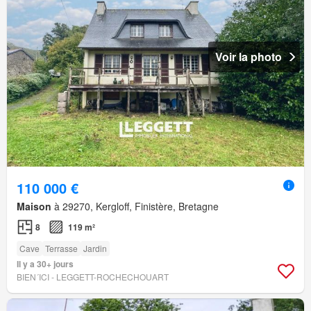
Voir la photo
110 000 €
Maison
à 29270, Kergloff, Finistère, Bretagne
8
119 m²
Cave
Terrasse
Jardin
Il y a 30+ jours
BIEN´ICI - LEGGETT-ROCHECHOUART