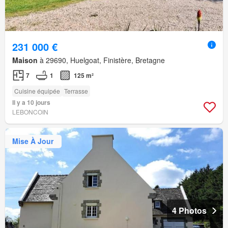
231 000 €
Maison
à 29690, Huelgoat, Finistère, Bretagne
7
1
125 m²
Cuisine équipée
Terrasse
Il y a 10 jours
LEBONCOIN
Mise À Jour
4 Photos