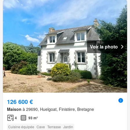
Voir la photo
126 600 €
Maison
à 29690, Huelgoat, Finistère, Bretagne
4
93 m²
Cuisine équipée
Cave
Terrasse
Jardin