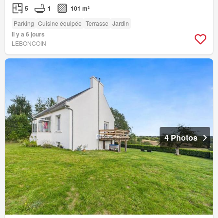
5
1
101 m²
Parking
Cuisine équipée
Terrasse
Jardin
Il y a 6 jours
LEBONCOIN
4 Photos