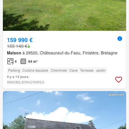
159 990 €
165 140 €
Maison
à 29520, Châteauneuf-du-Faou, Finistère, Bretagne
4
94 m²
Parking
Cuisine équipée
Cheminée
Cave
Terrasse
Jardin
Il y a 14 jours
IMMOBILIERNOTAIRES