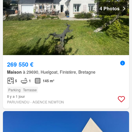
4 Photos
269 550 €
Maison
à 29690, Huelgoat, Finistère, Bretagne
5
1
145 m²
Parking
Terrasse
Il y a 1 jour
PARUVENDU - AGENCE NEWTON