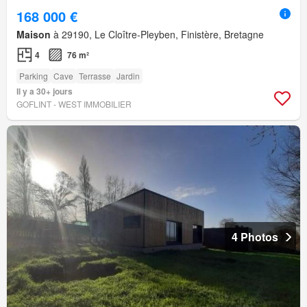
168 000 €
Maison
à 29190, Le Cloître-Pleyben, Finistère, Bretagne
4
76 m²
Parking
Cave
Terrasse
Jardin
Il y a 30+ jours
GOFLINT - WEST IMMOBILIER
4 Photos