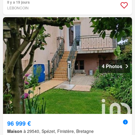
Il y a 19 jours
LEBONCOIN
4 Photos
96 999 €
Maison
à 29540, Spézet, Finistère, Bretagne