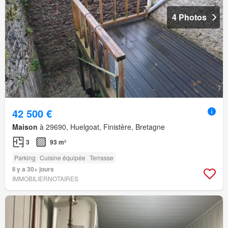
4 Photos
42 500 €
Maison
à 29690, Huelgoat, Finistère, Bretagne
3
93 m²
Parking
Cuisine équipée
Terrasse
Il y a 30+ jours
IMMOBILIERNOTAIRES