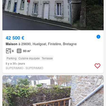
42 500 €
Maison
à 29690, Huelgoat, Finistère, Bretagne
6
93 m²
Parking
Cuisine équipée
Terrasse
Il y a 30+ jours
SUPERIMMO - SUPERIMMO