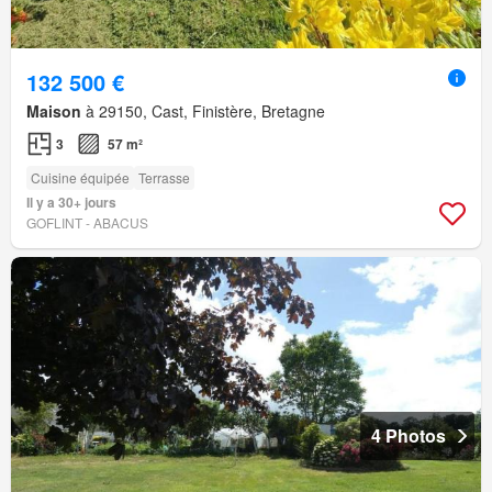
132 500 €
Maison
à 29150, Cast, Finistère, Bretagne
3
57 m²
Cuisine équipée
Terrasse
Il y a 30+ jours
GOFLINT - ABACUS
4 Photos