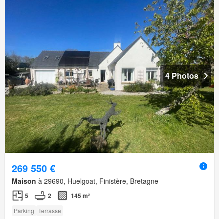
4 Photos
269 550 €
Maison
à 29690, Huelgoat, Finistère, Bretagne
5
2
145 m²
Parking
Terrasse