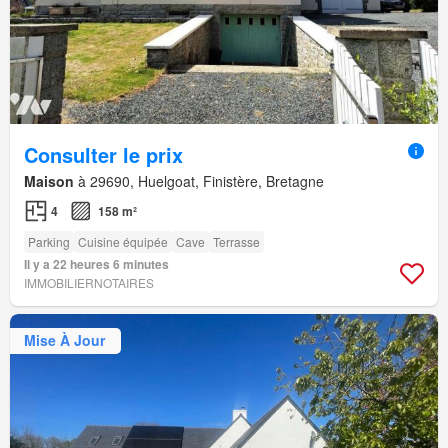
Consulter le prix
Maison
à 29690, Huelgoat, Finistère, Bretagne
4
158 m²
Parking
Cuisine équipée
Cave
Terrasse
Il y a 22 heures 6 minutes
IMMOBILIERNOTAIRES
Mise À Jour