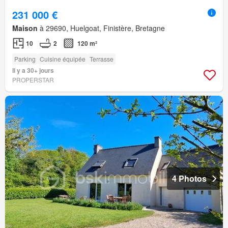
231 000 €
Maison
à 29690, Huelgoat, Finistère, Bretagne
10
2
120 m²
Parking
Cuisine équipée
Terrasse
Il y a 30+ jours
PROPERSTAR
4 Photos