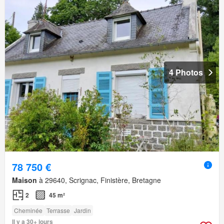
4 Photos
78 750 €
Maison
à 29640, Scrignac, Finistère, Bretagne
2
45 m²
Cheminée
Terrasse
Jardin
Il y a 30+ jours