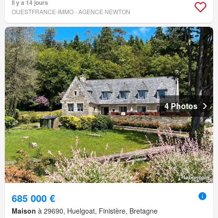
Il y a 14 jours
OUESTFRANCE-IMMO - AGENCE NEWTON
4 Photos
685 000 €
Maison
à 29690, Huelgoat, Finistère, Bretagne