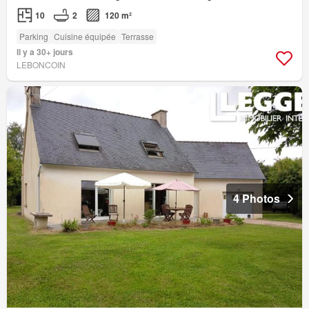
10
2
120 m²
Parking
Cuisine équipée
Terrasse
Il y a 30+ jours
LEBONCOIN
4 Photos