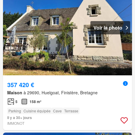
Voir la photo
357 420 €
Maison
à 29690, Huelgoat, Finistère, Bretagne
5
158 m²
Parking
Cuisine équipée
Cave
Terrasse
Il y a 30+ jours
IMMONOT