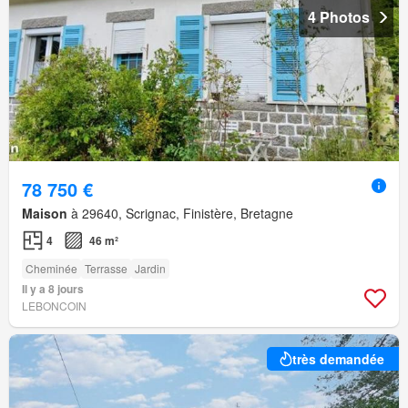
4 Photos
78 750 €
Maison
à 29640, Scrignac, Finistère, Bretagne
4
46 m²
Cheminée
Terrasse
Jardin
Il y a 8 jours
LEBONCOIN
très demandée