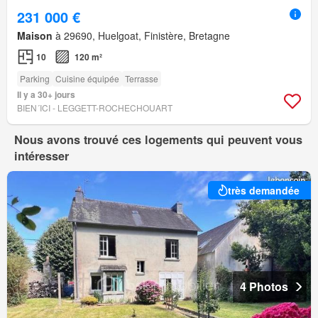
231 000 €
Maison
à 29690, Huelgoat, Finistère, Bretagne
10
120 m²
Parking
Cuisine équipée
Terrasse
Il y a 30+ jours
BIEN´ICI - LEGGETT-ROCHECHOUART
Nous avons trouvé ces logements qui peuvent vous
intéresser
très demandée
4 Photos