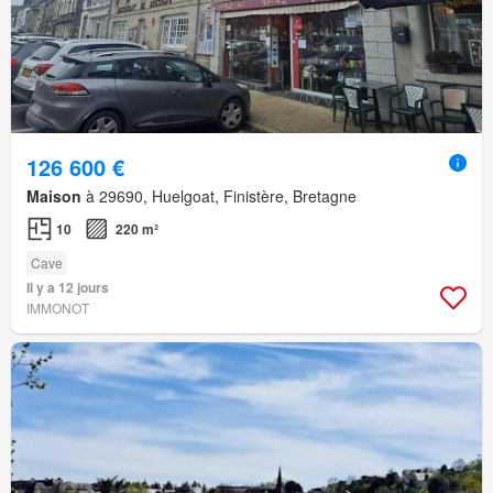
126 600 €
Maison
à 29690, Huelgoat, Finistère, Bretagne
10
220 m²
Cave
Il y a 12 jours
IMMONOT