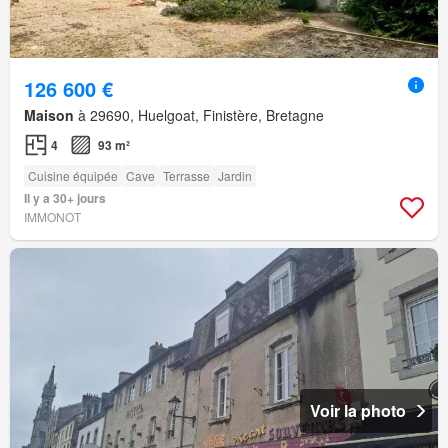
126 600 €
Maison
à 29690, Huelgoat, Finistère, Bretagne
4
93 m²
Cuisine équipée
Cave
Terrasse
Jardin
Il y a 30+ jours
IMMONOT
Voir la photo