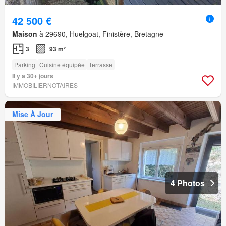
42 500 €
Maison
à 29690, Huelgoat, Finistère, Bretagne
3
93 m²
Parking
Cuisine équipée
Terrasse
Il y a 30+ jours
IMMOBILIERNOTAIRES
Mise À Jour
4 Photos