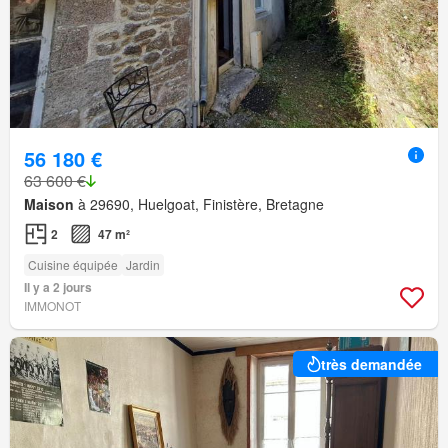
56 180 €
63 600 €
Maison
à 29690, Huelgoat, Finistère, Bretagne
2
47 m²
Cuisine équipée
Jardin
Il y a 2 jours
IMMONOT
très demandée