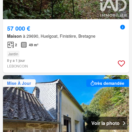
57 000 €
Maison
à 29690, Huelgoat, Finistère, Bretagne
2
49 m²
Jardin
Il y a 1 jour
LEBONCOIN
Mise À Jour
très demandée
Voir la photo