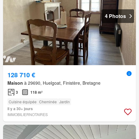
4 Photos
128 710 €
Maison
à 29690, Huelgoat, Finistère, Bretagne
3
118 m²
Cuisine équipée
Cheminée
Jardin
Il y a 30+ jours
IMMOBILIERNOTAIRES