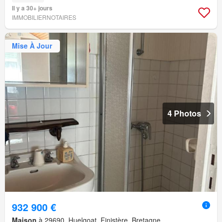
Il y a 30+ jours
IMMOBILIERNOTAIRES
Mise À Jour
4 Photos
932 900 €
Maison
à 29690, Huelgoat, Finistère, Bretagne