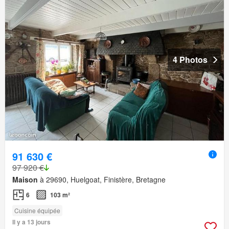
4 Photos
91 630 €
97 920 €
Maison
à 29690, Huelgoat, Finistère, Bretagne
6
103 m²
Cuisine équipée
Il y a 13 jours