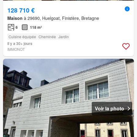
128 710 €
Maison
à 29690, Huelgoat, Finistère, Bretagne
6
118 m²
Cuisine équipée
Cheminée
Jardin
Il y a 30+ jours
IMMONOT
Voir la photo