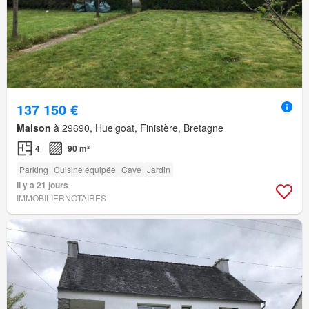
137 150 €
Maison
à 29690, Huelgoat, Finistère, Bretagne
4
90 m²
Parking
Cuisine équipée
Cave
Jardin
Il y a 21 jours
IMMOBILIERNOTAIRES