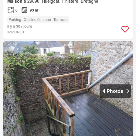
Maison
à 29690, Huelgoat, Finistère, Bretagne
6
93 m²
Parking
Cuisine équipée
Terrasse
Il y a 30+ jours
IMMONOT
4 Photos