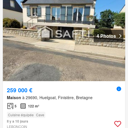
4 Photos
259 000 €
Maison
à 29690, Huelgoat, Finistère, Bretagne
5
122 m²
Cuisine équipée
Cave
Il y a 10 jours
LEBONCOIN