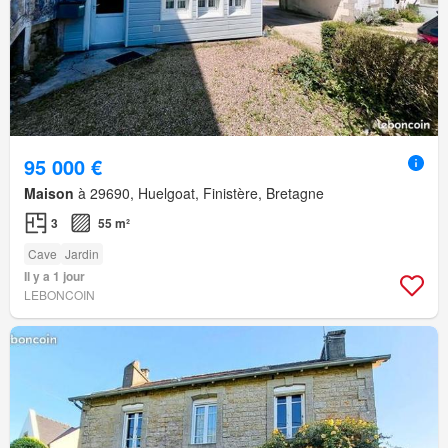
95 000 €
Maison
à 29690, Huelgoat, Finistère, Bretagne
3
55 m²
Cave
Jardin
Il y a 1 jour
LEBONCOIN