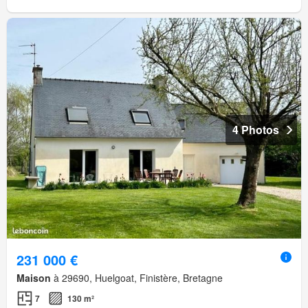
4 Photos
231 000 €
Maison
à 29690, Huelgoat, Finistère, Bretagne
7
130 m²