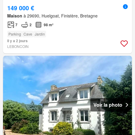
149 000 €
Maison
à 29690, Huelgoat, Finistère, Bretagne
7
2
98 m²
Parking
Cave
Jardin
Il y a 2 jours
LEBONCOIN
Voir la photo