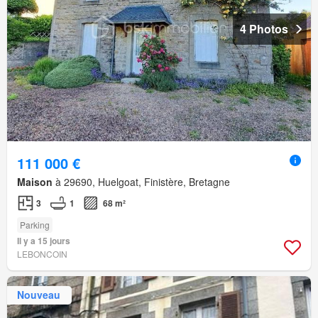
4 Photos
111 000 €
Maison
à 29690, Huelgoat, Finistère, Bretagne
3
1
68 m²
Parking
Il y a 15 jours
LEBONCOIN
Nouveau