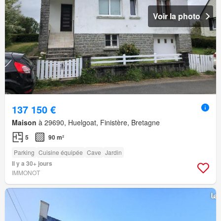
Voir la photo
137 150 €
Maison
à 29690, Huelgoat, Finistère, Bretagne
5
90 m²
Parking
Cuisine équipée
Cave
Jardin
Il y a 30+ jours
IMMONOT