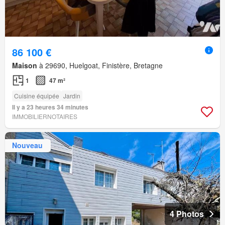
86 100 €
Maison
à 29690, Huelgoat, Finistère, Bretagne
1
47 m²
Cuisine équipée
Jardin
Il y a 23 heures 34 minutes
IMMOBILIERNOTAIRES
Nouveau
4 Photos