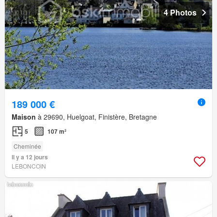
4 Photos
189 000 €
Maison
à 29690, Huelgoat, Finistère, Bretagne
5
107 m²
Cheminée
Il y a 12 jours
LEBONCOIN