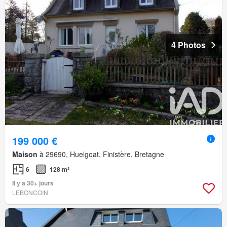
4 Photos
199 000 €
Maison
à 29690, Huelgoat, Finistère, Bretagne
6
128 m²
Il y a 30+ jours
LEBONCOIN