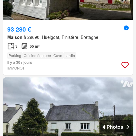
93 280 €
Maison
à 29690, Huelgoat, Finistère, Bretagne
3
55 m²
Parking
Cuisine équipée
Cave
Jardin
Il y a 30+ jours
IMMONOT
4 Photos