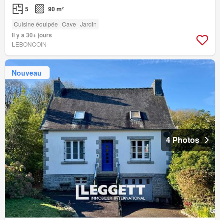
5
90 m²
Cuisine équipée
Cave
Jardin
Il y a 30+ jours
LEBONCOIN
Nouveau
4 Photos