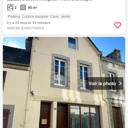
2
90 m²
Parking
Cuisine équipée
Cave
Jardin
Il y a 23 heures 34 minutes
IMMOBILIERNOTAIRES
Voir la photo