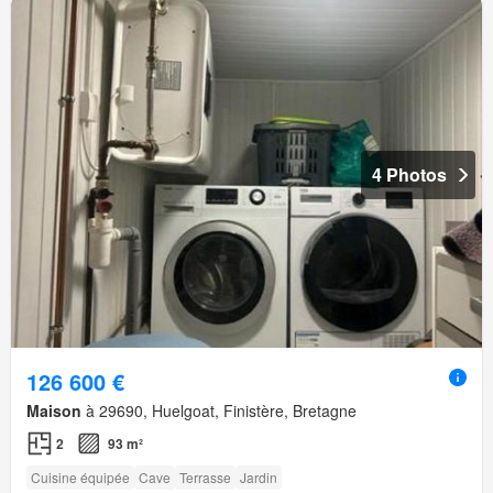
4 Photos
126 600 €
Maison
à 29690, Huelgoat, Finistère, Bretagne
2
93 m²
Cuisine équipée
Cave
Terrasse
Jardin