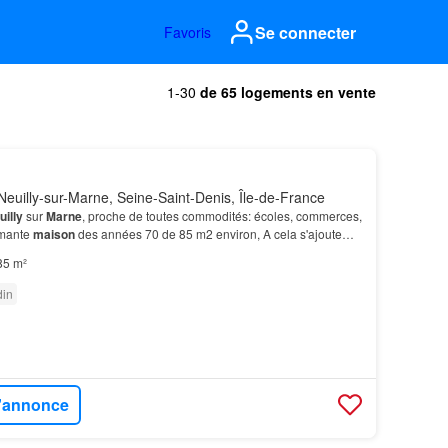
Se connecter
Favoris
1-30
de 65 logements en vente
euilly-sur-Marne, Seine-Saint-Denis, Île-de-France
uilly
sur
Marne
, proche de toutes commodités: écoles, commerces,
rmante
maison
des années 70 de 85 m2 environ, A cela s'ajoute
 et un grand jardin en extérieur avec…
85 m²
din
l'annonce