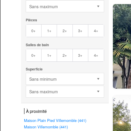
Sans maximum
Pièces
0+
1+
2+
3+
4+
Salles de bain
0+
1+
2+
3+
4+
Superficie
Sans minimum
Sans maximum
À proximité
Maison Plain Pied Villemomble (441)
Maison Villemomble (441)