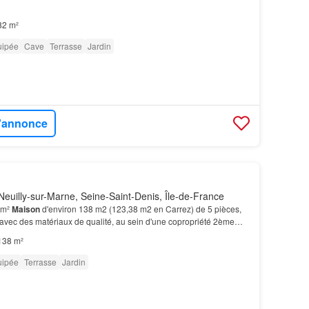
82 m²
uipée
Cave
Terrasse
Jardin
l'annonce
euilly-sur-Marne, Seine-Saint-Denis, Île-de-France
 m²
Maison
d'environ 138 m2 (123,38 m2 en Carrez) de 5 pièces,
avec des matériaux de qualité, au sein d'une copropriété 2ème
 combles d’environ 25 m2 est entièrement…
138 m²
uipée
Terrasse
Jardin