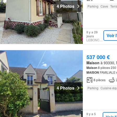
4 Photos
Parking
Cave
Terr
Il y a 29
Voir 
jours
LEBONCOIN
537 000 €
Maison
à 93330, N
Maison
8 pièces 230 
MAISON
FAMILIALE et
portes fenêtres, vous
8
pièces
4 Photos
Parking
Cuisine éq
Il y a 5