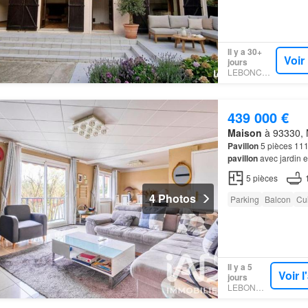
Il y a 30+
Voir
jours
LEBONCOIN
439 000 €
Maison
à 93330, N
Pavillon
5 pièces 111
pavillon
avec jardin 
maison
située à
Neui
5
pièces
4 Photos
Parking
Balcon
Cu
Il y a 5
Voir 
jours
LEBONCOIN