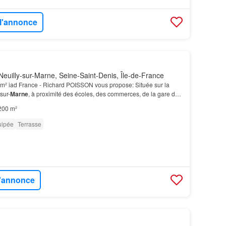
 l'annonce
euilly-sur-Marne, Seine-Saint-Denis, Île-de-France
m² iad France - Richard POISSON vous propose: Située sur la
-sur-
Marne
, à proximité des écoles, des commerces, de la gare du
e
maison
de 200 m² sera vous séduire par sa…
200 m²
uipée
Terrasse
l'annonce