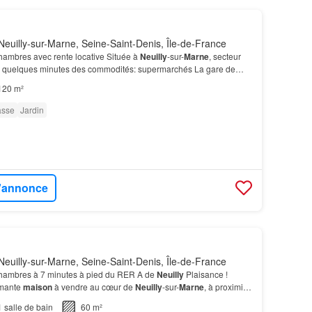
euilly-sur-Marne, Seine-Saint-Denis, Île-de-France
hambres avec rente locative Située à
Neuilly
-sur-
Marne
, secteur
à quelques minutes des commodités: supermarchés La gare de
trouve à 25 minutes à pied.…
120 m²
asse
Jardin
l'annonce
euilly-sur-Marne, Seine-Saint-Denis, Île-de-France
hambres à 7 minutes à pied du RER A de
Neuilly
Plaisance !
rmante
maison
à vendre au cœur de
Neuilly
-sur-
Marne
, à proximité
ransports en commun.…
1
salle de bain
60 m²