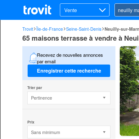
Vente
Trovit
Île-de-France
Seine-Saint-Denis
Neuilly-sur-Mar
65 maisons terrasse à vendre à Neui
Recevez de nouvelles annonces
par email
Enregistrer cette recherche
Trier par
Pertinence
Prix
Sans minimum