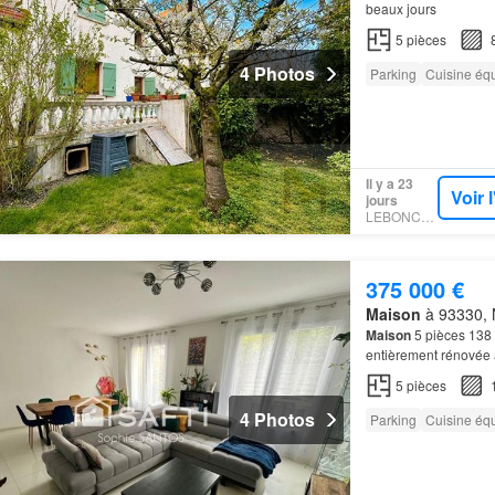
beaux jours
5
pièces
4 Photos
Parking
Cuisine éq
Il y a 23
Voir 
jours
LEBONCOIN
375 000 €
Maison
à 93330, N
Maison
5 pièces 138
entièrement rénovée 
étage, l’espace sous
5
pièces
4 Photos
Parking
Cuisine éq