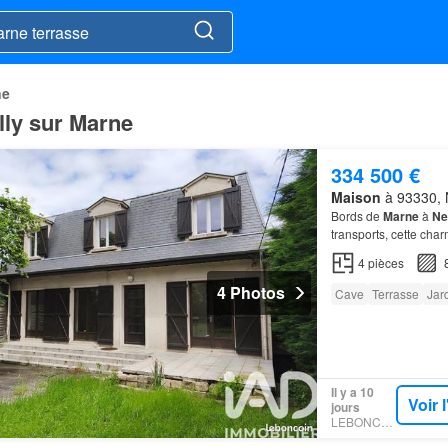
ne
lly sur Marne
334 500 €
Maison
à 93330, N
Bords de
Marne
à
Ne
transports, cette cha
une cave en sous-sol,
4
pièces
4 Photos
Cave
Terrasse
Jar
Il y a 10
Voir 
jours
LEBONCOIN