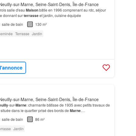
euilly-sur-Marne, Seine-Saint-Denis, Île-de-France
rois salle d'eau
Maison
bâtie en 1996 comprenant au rdc, séjour
e donnant sur
terrasse
et jardin, cuisine équipée
1
salle de bain
130 m²
eminée
Terrasse
Jardin
 l'annonce
euilly-sur-Marne, Seine-Saint-Denis, Île-de-France
uilly
-sur-
Marne
: charmante bâtisse de 1935 avec petits travaux de
, située dans le quartier prisé des bords de
Marne
.…
1
salle de bain
86 m²
errasse
Jardin