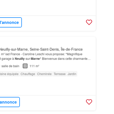
 l'annonce
euilly-sur-Marne, Seine-Saint-Denis, Île-de-France
 m² iad France - Caroline Leschi vous propose: *Magnifique
et garage à
Neuilly
-sur-
Marne
* Bienvenue dans cette charmante
lly
-sur-
Marne
qui allie espace et confort.…
1
salle de bain
111 m²
isine équipée
Chauffage
Cheminée
Terrasse
Jardin
l'annonce