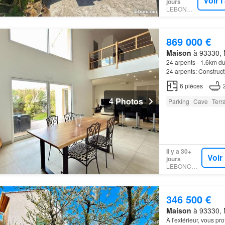
Voir 
jours
LEBONCOIN
869 000 €
Maison
à 93330, N
24 arpents - 1.6km 
24 arpents: Construct
entrée avec placard, 
6
pièces
4 Photos
Parking
Cave
Terr
Il y a 30+
Voir
jours
LEBONCOIN
346 500 €
Maison
à 93330, N
À l'extérieur, vous pr