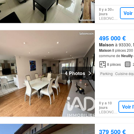
Il y a 30+
Voir
jours
LEBONCOIN
495 000 €
Maison
à 93330, N
Maison
8 pièces 200 
commune de
Neuilly
Chenay GAGNY, cett
8
pièces
4 Photos
Parking
Cuisine éq
Il y a 10
Voir 
jours
LEBONCOIN
379 500 €