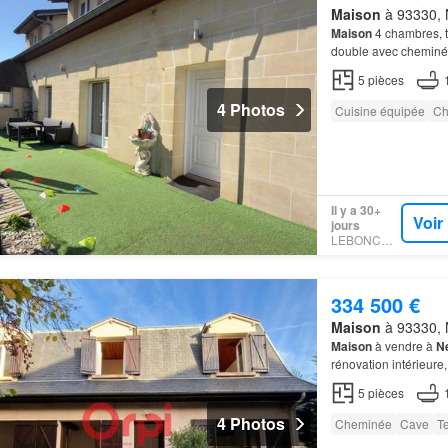
Maison
à 93330, N
Maison
4 chambres, t
double avec cheminé
5
pièces
4 Photos
Cuisine équipée
Ch
Il y a 30+
Voir
jours
LEBONCOIN
334 500 €
Maison
à 93330, N
Maison
à vendre à
Ne
rénovation intérieure
5
pièces
4 Photos
Cheminée
Cave
T