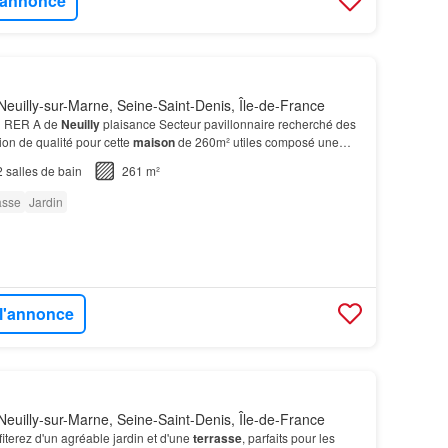
l'annonce
euilly-sur-Marne, Seine-Saint-Denis, Île-de-France
du RER A de
Neuilly
plaisance Secteur pavillonnaire recherché des
ion de qualité pour cette
maison
de 260m² utiles composé une
d'un séjour (avec plus de 5 mètres de…
2
salles de bain
261 m²
asse
Jardin
 l'annonce
euilly-sur-Marne, Seine-Saint-Denis, Île-de-France
ofiterez d'un agréable jardin et d'une
terrasse
, parfaits pour les