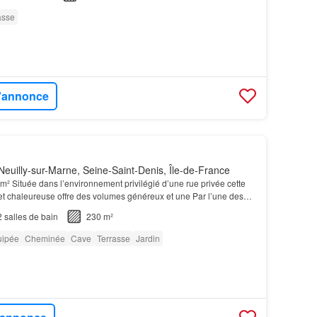
asse
l'annonce
euilly-sur-Marne, Seine-Saint-Denis, Île-de-France
m² Située dans l’environnement privilégié d’une rue privée cette
 chaleureuse offre des volumes généreux et une Par l’une des
 accédez à la
terrasse
au sud, idéale p…
2
salles de bain
230 m²
uipée
Cheminée
Cave
Terrasse
Jardin