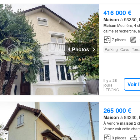
416 000 €
Maison
à 93330, N
Maison
Meulière, 4 c
calme et recherché, 
Neuilly
Plaisance se 
7
pièces
4 Photos
Parking
Cave
Terr
Il y a 28
Voir 
jours
LEBONCOIN
265 000 €
Maison
à 93330, N
À Vendre
maison
2 c
Venez voir cette cha
d'une école et des t
3
pièces