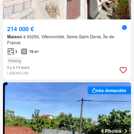
214 000 €
Maison
à 93250, Villemomble, Seine-Saint-Denis, Île-de-
France
3
78 m²
Parking
Il y a 14 jours
LEBONCOIN
très demandée
4 Photos