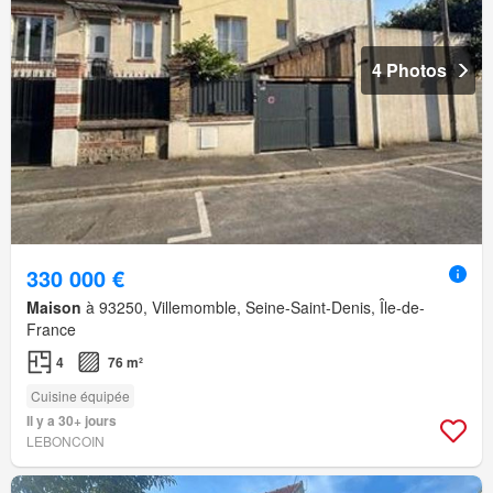
4 Photos
330 000 €
Maison
à 93250, Villemomble, Seine-Saint-Denis, Île-de-
France
4
76 m²
Cuisine équipée
Il y a 30+ jours
LEBONCOIN