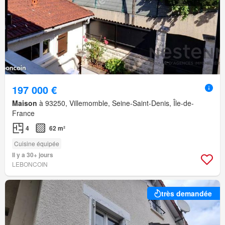
197 000 €
Maison
à 93250, Villemomble, Seine-Saint-Denis, Île-de-
France
4
62 m²
Cuisine équipée
Il y a 30+ jours
LEBONCOIN
très demandée