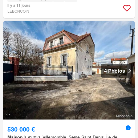
Il y a 11 jours
LEBONCOIN
4 Photos
530 000 €
Maison
à 93250, Villemomble, Seine-Saint-Denis, Île-de-