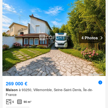
4 Photos
269 000 €
Maison
à 93250, Villemomble, Seine-Saint-Denis, Île-de-
France
5
90 m²