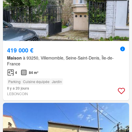
419 000 €
Maison
à 93250, Villemomble, Seine-Saint-Denis, Île-de-
France
4
84 m²
Parking
Cuisine équipée
Jardin
Il y a 20 jours
LEBONCOIN