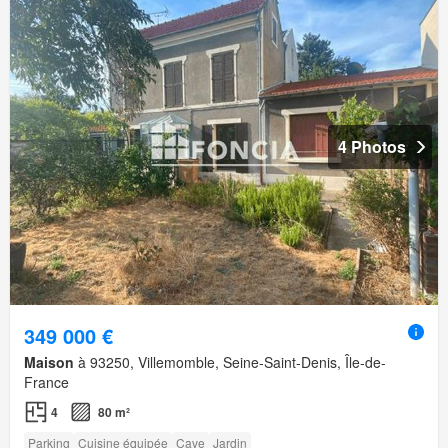
4 Photos
349 000 €
Maison
à 93250, Villemomble, Seine-Saint-Denis, Île-de-
France
4
80 m²
Parking
Cuisine équipée
Cave
Jardin