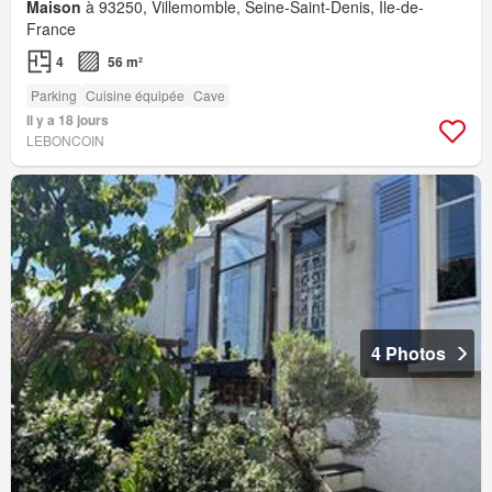
Maison
à 93250, Villemomble, Seine-Saint-Denis, Île-de-
France
4
56 m²
Parking
Cuisine équipée
Cave
Il y a 18 jours
LEBONCOIN
4 Photos