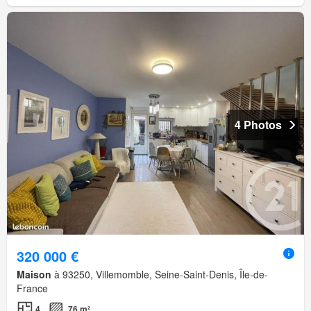
4 Photos
320 000 €
Maison
à 93250, Villemomble, Seine-Saint-Denis, Île-de-
France
4
76 m²