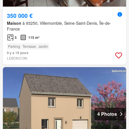
350 000 €
Maison
à 93250, Villemomble, Seine-Saint-Denis, Île-de-
France
5
115 m²
Parking
Terrasse
Jardin
Il y a 19 jours
LEBONCOIN
4 Photos