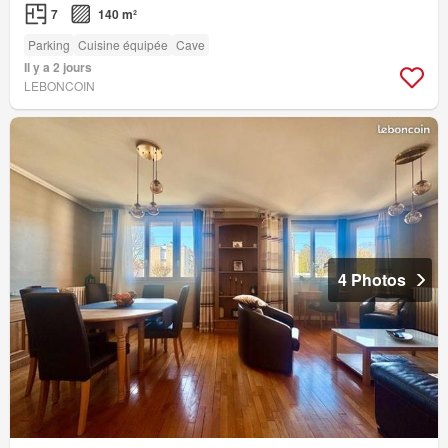
7
140 m²
Parking
Cuisine équipée
Cave
Il y a 2 jours
LEBONCOIN
4 Photos