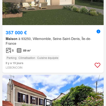
357 000 €
Maison
à 93250, Villemomble, Seine-Saint-Denis, Île-de-
France
5
89 m²
Parking
Climatisation
Cuisine équipée
Il y a 19 jours
LEBONCOIN