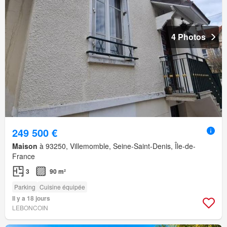
4 Photos
249 500 €
Maison
à 93250, Villemomble, Seine-Saint-Denis, Île-de-
France
3
90 m²
Parking
Cuisine équipée
Il y a 18 jours
LEBONCOIN