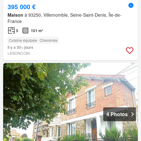
395 000 €
Maison
à 93250, Villemomble, Seine-Saint-Denis, Île-de-
France
5
101 m²
Cuisine équipée
Cheminée
Il y a 30+ jours
LEBONCOIN
4 Photos