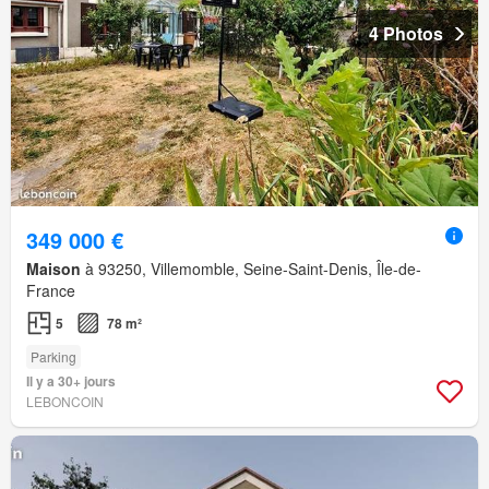
4 Photos
349 000 €
Maison
à 93250, Villemomble, Seine-Saint-Denis, Île-de-
France
5
78 m²
Parking
Il y a 30+ jours
LEBONCOIN