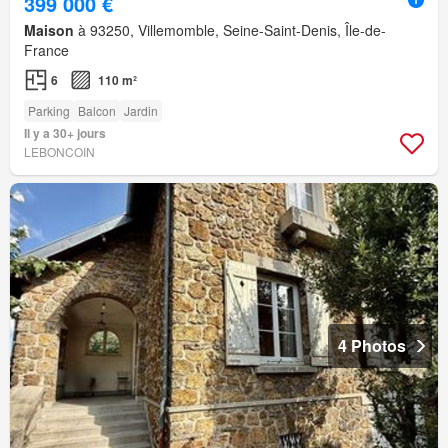
399 000 €
Maison
à 93250, Villemomble, Seine-Saint-Denis, Île-de-
France
6
110 m²
Parking
Balcon
Jardin
Il y a 30+ jours
LEBONCOIN
4 Photos