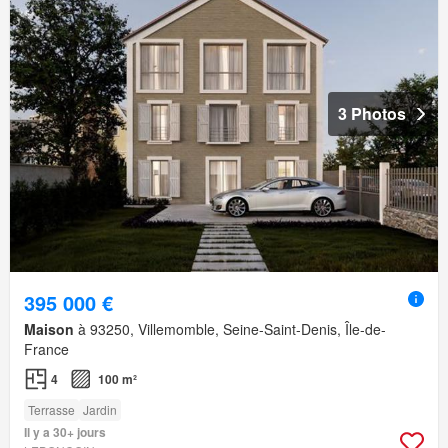
3 Photos
395 000 €
Maison
à 93250, Villemomble, Seine-Saint-Denis, Île-de-
France
4
100 m²
Terrasse
Jardin
Il y a 30+ jours