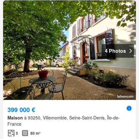
4 Photos
399 000 €
Maison
à 93250, Villemomble, Seine-Saint-Denis, Île-de-
France
5
80 m²