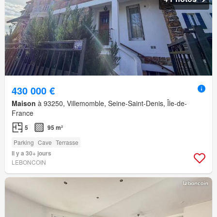
430 000 €
Maison
à 93250, Villemomble, Seine-Saint-Denis, Île-de-
France
5
95 m²
Parking
Cave
Terrasse
Il y a 30+ jours
LEBONCOIN