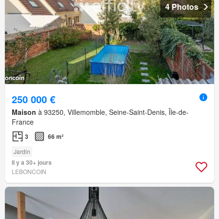
4 Photos
250 000 €
Maison
à 93250, Villemomble, Seine-Saint-Denis, Île-de-
France
3
66 m²
Jardin
Il y a 30+ jours
LEBONCOIN