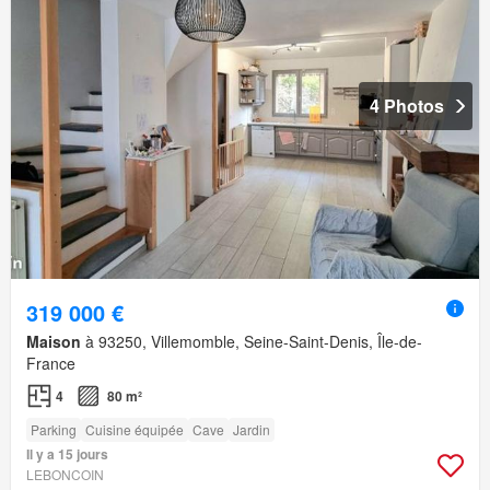
4 Photos
319 000 €
Maison
à 93250, Villemomble, Seine-Saint-Denis, Île-de-
France
4
80 m²
Parking
Cuisine équipée
Cave
Jardin
Il y a 15 jours
LEBONCOIN