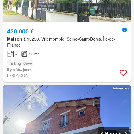
430 000 €
Maison
à 93250, Villemomble, Seine-Saint-Denis, Île-de-
France
5
95 m²
Parking
Cave
Il y a 30+ jours
LEBONCOIN
4 Photos